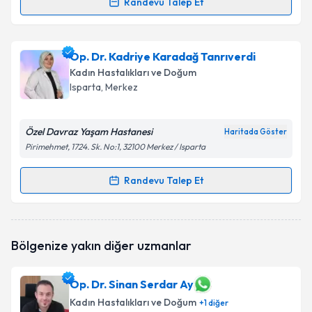
Randevu Talep Et
Randevu Takvimi Talebi
Op. Dr. Sveta Aghayeva
için randevu takvimi talebi
Op. Dr. Kadriye Karadağ Tanrıverdi
oluşturun. Size bu uzmandan randevu almanız için bir
Kadın Hastalıkları ve Doğum
takvim hazırlandığında e-posta ile bilgilendireceğiz.
Isparta
, Merkez
E-posta Adresiniz
Özel Davraz Yaşam Hastanesi
Haritada Göster
Pirimehmet, 1724. Sk. No:1, 32100 Merkez / Isparta
Kişisel verilerimin işlenmesine ilişkin
Aydınlatma
Randevu Talep Et
Randevu Takvimi Talebi
Metni
'ni okudum ve kişisel verilerimin belirtilen
kapsamda işlenmesini kabul ediyorum.
Op. Dr. Kadriye Karadağ Tanrıverdi
için randevu
Bölgenize yakın diğer uzmanlar
takvimi talebi oluşturun. Size bu uzmandan randevu
Takvim Talebini Gönder
almanız için bir takvim hazırlandığında e-posta ile
bilgilendireceğiz.
Op. Dr. Sinan Serdar Ay
Kadın Hastalıkları ve Doğum
E-posta Adresiniz
+
1
diğer