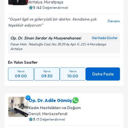
Antalya
, Muratpaşa
5
(
42
Değerlendirme)
Gayet ilgili ve güleryüzlü bir doktor. Kendisine çok
Devamı
Kişisel verilerimin işlenmesine ilişkin
Aydınlatma
teşekkür ediyorum
Metni
'ni okudum ve kişisel verilerimin belirtilen
kapsamda işlenmesini kabul ediyorum.
Op. Dr. Sinan Serdar Ay Muayenehanesi
Haritada Göster
Fener Mah. Tekelioğlu Cad. No: 35 29.Ay Apt. K: 2 D: 4 Muratpaşa
Antalya
Takvim Talebini Gönder
En Yakın Saatler
Yarın
Yarın
Yarın
Daha Fazla
09:00
09:30
10:00
Op. Dr. Adile Gümüş
Kadın Hastalıkları ve Doğum
Denizli
, Merkezefendi
5
(
1
Değerlendirme)