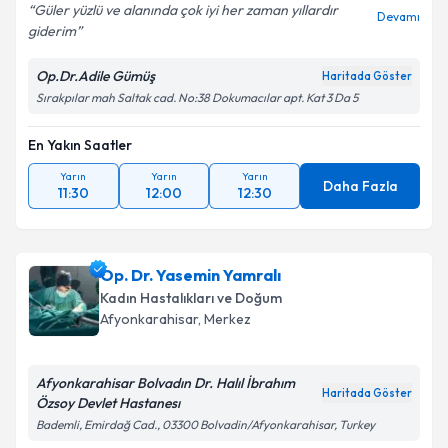
Güler yüzlü ve alanında çok iyi her zaman yıllardır
Devamı
giderim
Op.Dr.Adile Gümüş
Haritada Göster
Sırakpılar mah Saltak cad. No:38 Dokumacılar apt. Kat 3 Da 5
En Yakın Saatler
Yarın
Yarın
Yarın
Daha Fazla
11:30
12:00
12:30
Op. Dr. Yasemin Yamralı
Kadın Hastalıkları ve Doğum
Afyonkarahisar
, Merkez
Afyonkarahisar Bolvadın Dr. Halıl İbrahım
Haritada Göster
Özsoy Devlet Hastanesı
Bademli, Emirdağ Cad., 03300 Bolvadin/Afyonkarahisar, Turkey