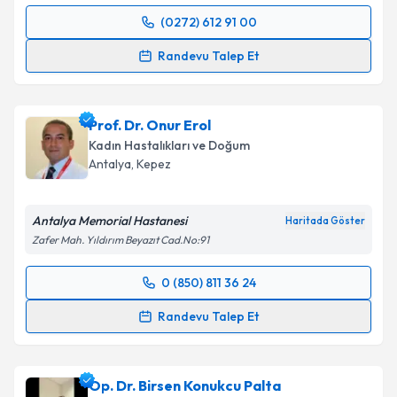
(0272) 612 91 00
Randevu Takvimi Talebi
Randevu Talep Et
Op. Dr. Yasemin Yamralı
için randevu takvimi talebi
oluşturun. Size bu uzmandan randevu almanız için bir
Prof. Dr. Onur Erol
takvim hazırlandığında e-posta ile bilgilendireceğiz.
Kadın Hastalıkları ve Doğum
E-posta Adresiniz
Antalya
, Kepez
Antalya Memorial Hastanesi
Haritada Göster
Zafer Mah. Yıldırım Beyazıt Cad.No:91
Kişisel verilerimin işlenmesine ilişkin
Aydınlatma
Metni
'ni okudum ve kişisel verilerimin belirtilen
0 (850) 811 36 24
kapsamda işlenmesini kabul ediyorum.
Randevu Takvimi Talebi
Randevu Talep Et
Takvim Talebini Gönder
Prof. Dr. Onur Erol
için randevu takvimi talebi
oluşturun. Size bu uzmandan randevu almanız için bir
Op. Dr. Birsen Konukcu Palta
takvim hazırlandığında e-posta ile bilgilendireceğiz.