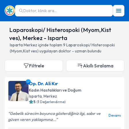
Doktor, klinik ara...
Laparoskopi/ Histerospoki (Myom,Kist
ves), Merkez - Isparta
Isparta
Merkez
içinde toplam
9
Laparoskopi/ Histerospoki
(Myom,Kist ves)
uygulayan doktor - uzman bulundu
Filtrele
Akıllı Sıralama
Op. Dr. Ali Kır
Kadın Hastalıkları ve Doğum
Isparta
, Merkez
5
(
1
Değerlendirme)
Gebelik sürecim boyunca gösterdiğiniz ilgi, sabır ve
Devamı
güven veren yaklaşımınız...