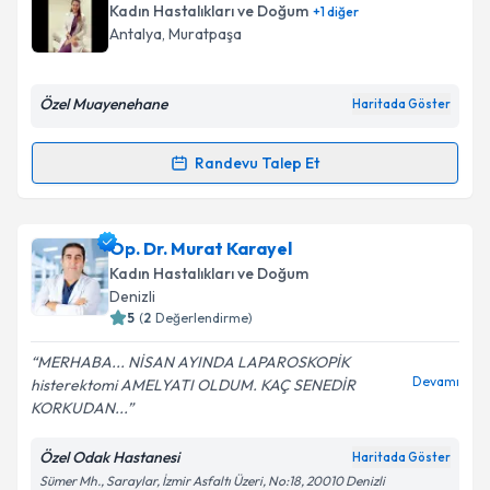
Kadın Hastalıkları ve Doğum
+
1
diğer
E-posta Adresiniz
Antalya
, Muratpaşa
Özel Muayenehane
Haritada Göster
Kişisel verilerimin işlenmesine ilişkin
Aydınlatma
Metni
'ni okudum ve kişisel verilerimin belirtilen
Randevu Talep Et
Randevu Takvimi Talebi
kapsamda işlenmesini kabul ediyorum.
Op. Dr. Birsen Konukcu Palta
için randevu takvimi
Op. Dr. Murat Karayel
Takvim Talebini Gönder
talebi oluşturun. Size bu uzmandan randevu almanız
Kadın Hastalıkları ve Doğum
için bir takvim hazırlandığında e-posta ile
Denizli
bilgilendireceğiz.
5
(
2
Değerlendirme)
E-posta Adresiniz
MERHABA... NİSAN AYINDA LAPAROSKOPİK
Devamı
histerektomi AMELYATI OLDUM. KAÇ SENEDİR
KORKUDAN...
Özel Odak Hastanesi
Haritada Göster
Kişisel verilerimin işlenmesine ilişkin
Aydınlatma
Sümer Mh., Saraylar, İzmir Asfaltı Üzeri, No:18, 20010 Denizli
Metni
'ni okudum ve kişisel verilerimin belirtilen