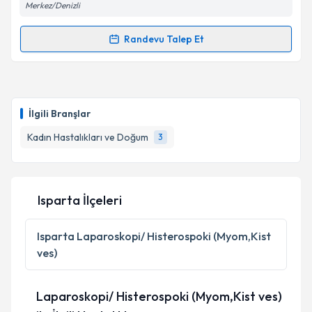
Merkez/Denizli
kapsamda işlenmesini kabul ediyorum.
Randevu Talep Et
Randevu Takvimi Talebi
Takvim Talebini Gönder
Op. Dr. Murat Karayel
için randevu takvimi talebi
oluşturun. Size bu uzmandan randevu almanız için bir
İlgili Branşlar
takvim hazırlandığında e-posta ile bilgilendireceğiz.
Kadın Hastalıkları ve Doğum
3
E-posta Adresiniz
Isparta İlçeleri
Kişisel verilerimin işlenmesine ilişkin
Aydınlatma
Metni
'ni okudum ve kişisel verilerimin belirtilen
Isparta
Laparoskopi/ Histerospoki (Myom,Kist
kapsamda işlenmesini kabul ediyorum.
ves)
Takvim Talebini Gönder
Laparoskopi/ Histerospoki (Myom,Kist ves)