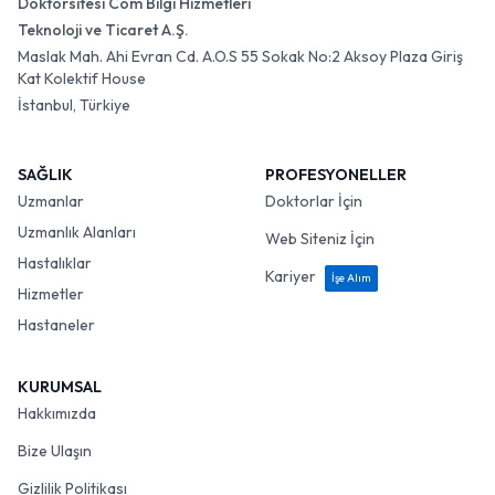
Doktorsitesi Com Bilgi Hizmetleri
Teknoloji ve Ticaret A.Ş.
Maslak Mah. Ahi Evran Cd. A.O.S 55 Sokak No:2 Aksoy Plaza Giriş
Kat Kolektif House
İstanbul, Türkiye
SAĞLIK
PROFESYONELLER
Uzmanlar
Doktorlar İçin
Uzmanlık Alanları
Web Siteniz İçin
Hastalıklar
Kariyer
İşe Alım
Hizmetler
Hastaneler
KURUMSAL
Hakkımızda
Bize Ulaşın
Gizlilik Politikası