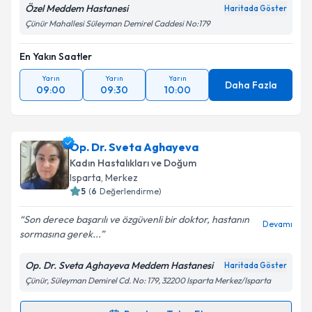
Özel Meddem Hastanesi
Haritada Göster
Çünür Mahallesi Süleyman Demirel Caddesi No:179
En Yakın Saatler
Yarın
Yarın
Yarın
Daha Fazla
09:00
09:30
10:00
Op. Dr. Sveta Aghayeva
Kadın Hastalıkları ve Doğum
Isparta
, Merkez
5
(
6
Değerlendirme)
Son derece başarılı ve özgüvenli bir doktor, hastanın
Devamı
sormasına gerek...
Op. Dr. Sveta Aghayeva Meddem Hastanesi
Haritada Göster
Çünür, Süleyman Demirel Cd. No: 179, 32200 Isparta Merkez/Isparta