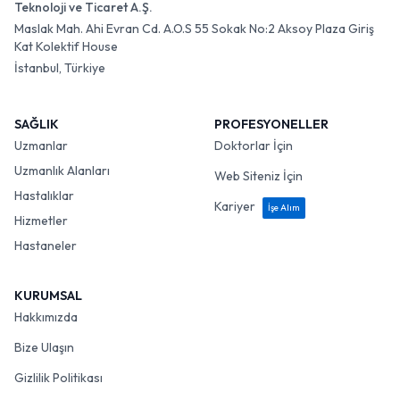
Teknoloji ve Ticaret A.Ş.
Maslak Mah. Ahi Evran Cd. A.O.S 55 Sokak No:2 Aksoy Plaza Giriş
Kat Kolektif House
İstanbul, Türkiye
SAĞLIK
PROFESYONELLER
Uzmanlar
Doktorlar İçin
Uzmanlık Alanları
Web Siteniz İçin
Hastalıklar
Kariyer
İşe Alım
Hizmetler
Hastaneler
KURUMSAL
Hakkımızda
Bize Ulaşın
Gizlilik Politikası