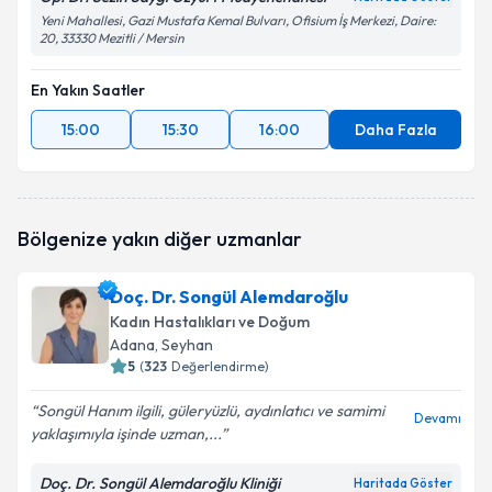
Yeni Mahallesi, Gazi Mustafa Kemal Bulvarı, Ofisium İş Merkezi, Daire:
20, 33330 Mezitli / Mersin
En Yakın Saatler
15:00
15:30
16:00
Daha Fazla
Bölgenize yakın diğer uzmanlar
Doç. Dr. Songül Alemdaroğlu
Kadın Hastalıkları ve Doğum
Adana
, Seyhan
5
(
323
Değerlendirme)
Songül Hanım ilgili, güleryüzlü, aydınlatıcı ve samimi
Devamı
yaklaşımıyla işinde uzman,...
Doç. Dr. Songül Alemdaroğlu Kliniği
Haritada Göster