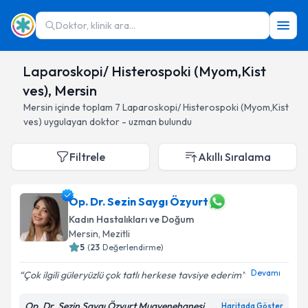
Doktor, klinik ara...
Laparoskopi/ Histerospoki (Myom,Kist
ves), Mersin
Mersin
içinde toplam
7
Laparoskopi/ Histerospoki (Myom,Kist
ves)
uygulayan doktor - uzman bulundu
Filtrele
Akıllı Sıralama
Op. Dr. Sezin Saygı Özyurt
Kadın Hastalıkları ve Doğum
Mersin
, Mezitli
5
(
23
Değerlendirme)
Devamı
Çok ilgili güleryüzlü çok tatlı herkese tavsiye ederim
Op. Dr. Sezin Saygı Özyurt Muayenehanesi
Haritada Göster