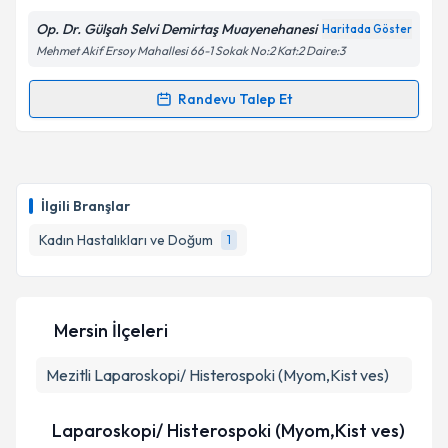
Op. Dr. Gülşah Selvi Demirtaş Muayenehanesi
Haritada Göster
Mehmet Akif Ersoy Mahallesi 66-1 Sokak No:2 Kat:2 Daire:3
Randevu Talep Et
Randevu Takvimi Talebi
Doç. Dr. Gülşah Selvi Demirtaş
için randevu takvimi
talebi oluşturun. Size bu uzmandan randevu almanız
İlgili Branşlar
için bir takvim hazırlandığında e-posta ile
bilgilendireceğiz.
Kadın Hastalıkları ve Doğum
1
E-posta Adresiniz
Mersin İlçeleri
Mezitli
Laparoskopi/ Histerospoki (Myom,Kist ves)
Kişisel verilerimin işlenmesine ilişkin
Aydınlatma
Metni
'ni okudum ve kişisel verilerimin belirtilen
kapsamda işlenmesini kabul ediyorum.
Laparoskopi/ Histerospoki (Myom,Kist ves)