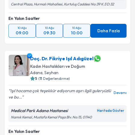
Central Plaza, Hurmalı Mahallesi, Kurtuluş Caddesi No:39 K:3 D:32
En Yakın Saatler
10 Ağu
10 Ağu
10 Ağu
Daha Fazla
09:00
09:30
10:00
Doç. Dr. Fikriye Işıl Adıgüzel
Kadın Hastalıkları ve Doğum
Adana
, Seyhan
5
(
11
Değerlendirme)
Işıl hocama çok teşekkür ediyorum aşırı ilgili guleryüzlü
Devamı
ve bu...
Medical Park Adana Hastanesi
Haritada Göster
Namık Kemal, Mustafa Kemal Paşa Blv. No:15, 01140
En Yakın Saatler