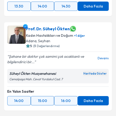
13:30
14:00
14:30
Daha Fazla
Prof. Dr. Süheyl Ökten
Kadın Hastalıkları ve Doğum
+
1
diğer
Adana
, Seyhan
5
(
3
Değerlendirme)
Şahane bir doktor çok samimi çok sıcakkanlı ve
Devamı
bilgilendirici bir...
Süheyl Ökten Muayenehanesi
Haritada Göster
Cemalpaşa Mah. Cevat Yurdakul Cad. 7
En Yakın Saatler
14:00
15:00
16:00
Daha Fazla