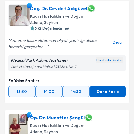
Doç. Dr. Cevdet Adıgüzel
Kadın Hastalıkları ve Doğum
Adana
, Seyhan
5
(
2
Değerlendirme)
Anneme histerektomi ameliyatı yaptı ilgi alakası
Devamı
becerisi gerçekten...
Medical Park Adana Hastanesi
Haritada Göster
Atatürk Cad. Çınarlı Mah. 61033 Sok. No: 1
En Yakın Saatler
13:30
14:00
14:30
Daha Fazla
Op. Dr. Muzaffer Şengül
Kadın Hastalıkları ve Doğum
Adana
, Seyhan