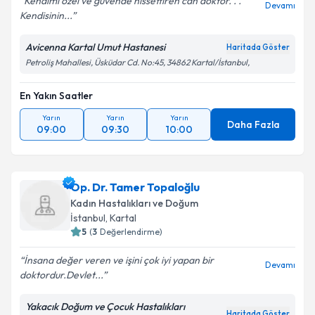
Kendimi özel ve güvende hissettiren can doktor. . .
Devamı
Kendisinin...
Avicenna Kartal Umut Hastanesi
Haritada Göster
Petroliş Mahallesi, Üsküdar Cd. No:45, 34862 Kartal/İstanbul,
En Yakın Saatler
Yarın
Yarın
Yarın
Daha Fazla
09:00
09:30
10:00
Op. Dr. Tamer Topaloğlu
Kadın Hastalıkları ve Doğum
İstanbul
, Kartal
5
(
3
Değerlendirme)
İnsana değer veren ve işini çok iyi yapan bir
Devamı
doktordur.Devlet...
Yakacık Doğum ve Çocuk Hastalıkları
Haritada Göster