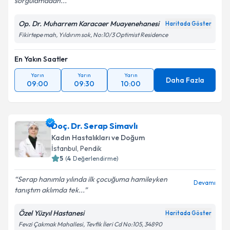
sorgulamadan...
Op. Dr. Muharrem Karacaer Muayenehanesi
Haritada Göster
Fikirtepe mah, Yıldırım sok, No:10/3 Optimist Residence
En Yakın Saatler
Yarın
Yarın
Yarın
Daha Fazla
09:00
09:30
10:00
Doç. Dr. Serap Simavlı
Kadın Hastalıkları ve Doğum
İstanbul
, Pendik
5
(
4
Değerlendirme)
Serap hanımla yılında ilk çocuğuma hamileyken
Devamı
tanıştım aklımda tek...
Özel Yüzyıl Hastanesi
Haritada Göster
Fevzi Çakmak Mahallesi, Tevfik İleri Cd No:105, 34890