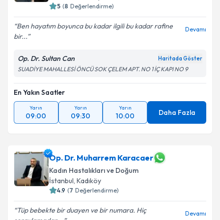
5
(
8
Değerlendirme)
Ben hayatım boyunca bu kadar ilgili bu kadar rafine
Devamı
bir...
Op. Dr. Sultan Can
Haritada Göster
SUADİYE MAHALLESİ ÖNCÜ SOK ÇELEM APT. NO 1 İÇ KAPI NO 9
En Yakın Saatler
Yarın
Yarın
Yarın
Daha Fazla
09:00
09:30
10:00
Op. Dr. Muharrem Karacaer
Kadın Hastalıkları ve Doğum
İstanbul
, Kadıköy
4.9
(
7
Değerlendirme)
Tüp bebekte bir duayen ve bir numara. Hiç
Devamı