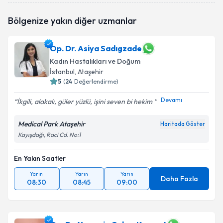
Prof. Dr. Mehmet Akif Sargın
için randevu takvimi
Bölgenize yakın diğer uzmanlar
talebi oluşturun. Size bu uzmandan randevu almanız
için bir takvim hazırlandığında e-posta ile
bilgilendireceğiz.
Op. Dr. Asiya Sadıgzade
Kadın Hastalıkları ve Doğum
E-posta Adresiniz
İstanbul
, Ataşehir
5
(
24
Değerlendirme)
Devamı
İkgili, alakalı, güler yüzlü, işini seven bi hekim
Kişisel verilerimin işlenmesine ilişkin
Aydınlatma
Metni
'ni okudum ve kişisel verilerimin belirtilen
Medical Park Ataşehir
Haritada Göster
kapsamda işlenmesini kabul ediyorum.
Kayışdağı, Raci Cd. No:1
En Yakın Saatler
Takvim Talebini Gönder
Yarın
Yarın
Yarın
Daha Fazla
08:30
08:45
09:00