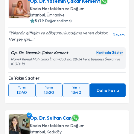
Op. Dr. Yasemin Çakar Kement
Kadın Hastalıkları ve Doğum
İstanbul
, Ümraniye
5
(
79
Değerlendirme)
Yıllardır gittiğim ve oğluşumu kucağıma veren doktor.
Devamı
Her şey için...
Op. Dr. Yasemin Çakar Kement
Haritada Göster
Namık Kemal Mah. Sütçi İmam Cad. no: 28/34 Fera Business Ümraniye
K: 3 D: 18
En Yakın Saatler
Yarın
Yarın
Yarın
Daha Fazla
12:40
13:20
13:40
Op. Dr. Sultan Can
Kadın Hastalıkları ve Doğum
İstanbul
, Kadıköy