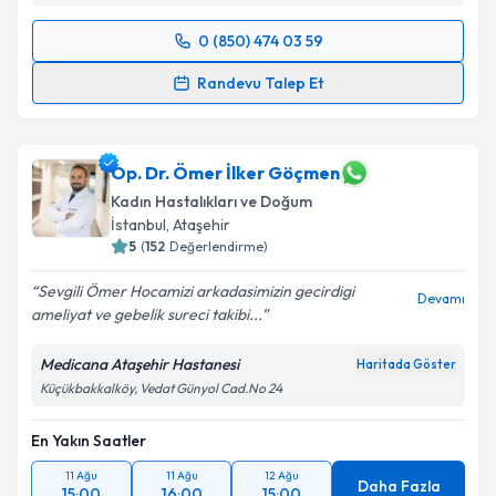
0 (850) 474 03 59
Randevu Takvimi Talebi
Randevu Talep Et
Doç. Dr. Serap Simavlı
için randevu takvimi talebi
oluşturun. Size bu uzmandan randevu almanız için bir
takvim hazırlandığında e-posta ile bilgilendireceğiz.
Op. Dr. Ömer İlker Göçmen
Kadın Hastalıkları ve Doğum
E-posta Adresiniz
İstanbul
, Ataşehir
5
(
152
Değerlendirme)
Sevgili Ömer Hocamizi arkadasimizin gecirdigi
Devamı
ameliyat ve gebelik sureci takibi...
Kişisel verilerimin işlenmesine ilişkin
Aydınlatma
Metni
'ni okudum ve kişisel verilerimin belirtilen
Medicana Ataşehir Hastanesi
Haritada Göster
kapsamda işlenmesini kabul ediyorum.
Küçükbakkalköy, Vedat Günyol Cad.No 24
Takvim Talebini Gönder
En Yakın Saatler
11 Ağu
11 Ağu
12 Ağu
Daha Fazla
15:00
16:00
15:00