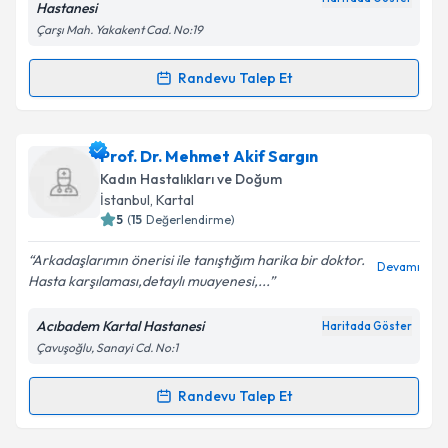
Hastanesi
Çarşı Mah. Yakakent Cad. No:19
Randevu Talep Et
Randevu Takvimi Talebi
Op. Dr. Tamer Topaloğlu
için randevu takvimi talebi
Prof. Dr. Mehmet Akif Sargın
oluşturun. Size bu uzmandan randevu almanız için bir
Kadın Hastalıkları ve Doğum
takvim hazırlandığında e-posta ile bilgilendireceğiz.
İstanbul
, Kartal
5
(
15
Değerlendirme)
E-posta Adresiniz
Arkadaşlarımın önerisi ile tanıştığım harika bir doktor.
Devamı
Hasta karşılaması,detaylı muayenesi,...
Acıbadem Kartal Hastanesi
Haritada Göster
Kişisel verilerimin işlenmesine ilişkin
Aydınlatma
Çavuşoğlu, Sanayi Cd. No:1
Metni
'ni okudum ve kişisel verilerimin belirtilen
kapsamda işlenmesini kabul ediyorum.
Randevu Talep Et
Randevu Takvimi Talebi
Takvim Talebini Gönder