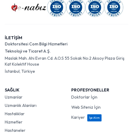
İLETİŞİM
Doktorsitesi Com Bilgi Hizmetleri
Teknoloji ve Ticaret A.Ş.
Maslak Mah. Ahi Evran Cd. A.O.S 55 Sokak No:2 Aksoy Plaza Giriş
Kat Kolektif House
İstanbul, Türkiye
SAĞLIK
PROFESYONELLER
Uzmanlar
Doktorlar İçin
Uzmanlık Alanları
Web Siteniz İçin
Hastalıklar
Kariyer
İşe Alım
Hizmetler
Hastaneler