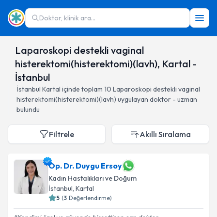
Doktor, klinik ara...
Laparoskopi destekli vaginal
histerektomi(histerektomi)(lavh), Kartal -
İstanbul
İstanbul
Kartal
içinde toplam
10
Laparoskopi destekli vaginal
histerektomi(histerektomi)(lavh)
uygulayan doktor - uzman
bulundu
Filtrele
Akıllı Sıralama
Op. Dr. Duygu Ersoy
Kadın Hastalıkları ve Doğum
İstanbul
, Kartal
5
(
3
Değerlendirme)