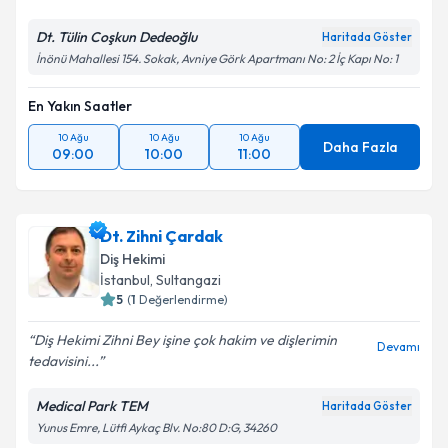
Dt. Tülin Coşkun Dedeoğlu
Haritada Göster
İnönü Mahallesi 154. Sokak, Avniye Görk Apartmanı No: 2 İç Kapı No: 1
En Yakın Saatler
10 Ağu
10 Ağu
10 Ağu
Daha Fazla
09:00
10:00
11:00
Dt. Zihni Çardak
Diş Hekimi
İstanbul
, Sultangazi
5
(
1
Değerlendirme)
Diş Hekimi Zihni Bey işine çok hakim ve dişlerimin
Devamı
tedavisini...
Medical Park TEM
Haritada Göster
Yunus Emre, Lütfi Aykaç Blv. No:80 D:G, 34260