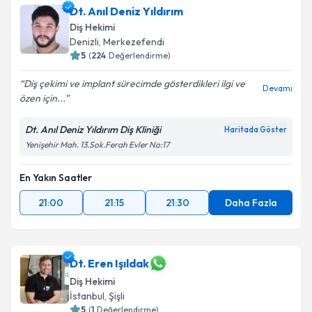
Dt. Anıl Deniz Yıldırım
Diş Hekimi
Denizli
, Merkezefendi
5
(
224
Değerlendirme)
Diş çekimi ve implant sürecimde gösterdikleri ilgi ve
Devamı
özen için...
Dt. Anıl Deniz Yıldırım Diş Kliniği
Haritada Göster
Yenişehir Mah. 13.Sok.Ferah Evler No:17
En Yakın Saatler
21:00
21:15
21:30
Daha Fazla
Dt. Eren Işıldak
Diş Hekimi
İstanbul
, Şişli
5
(
1
Değerlendirme)