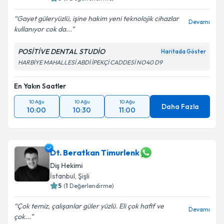
Gayet güleryüzlü, işine hakim yeni teknolojik cihazlar
Devamı
kullanıyor cok da...
POSİTİVE DENTAL STUDİO
Haritada Göster
HARBİYE MAHALLESİ ABDİ İPEKÇİ CADDESİ NO40 D9
En Yakın Saatler
10 Ağu
10 Ağu
10 Ağu
Daha Fazla
10:00
10:30
11:00
Dt. Beratkan Timurlenk
Diş Hekimi
İstanbul
, Şişli
5
(
1
Değerlendirme)
Çok temiz, çalışanlar güler yüzlü. Eli çok hafif ve
Devamı
çok...