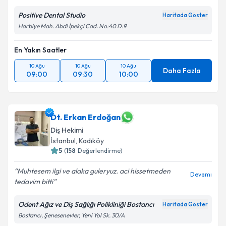
Positive Dental Studio
Haritada Göster
Harbiye Mah. Abdi İpekçi Cad. No:40 D:9
En Yakın Saatler
10 Ağu
10 Ağu
10 Ağu
Daha Fazla
09:00
09:30
10:00
Dt. Erkan Erdoğan
Diş Hekimi
İstanbul
, Kadıköy
5
(
158
Değerlendirme)
Muhtesem ilgi ve alaka guleryuz. aci hissetmeden
Devamı
tedavim bitti
Odent Ağız ve Diş Sağlığı Polikliniği Bostancı
Haritada Göster
Bostancı, Şenesenevler, Yeni Yol Sk. 30/A