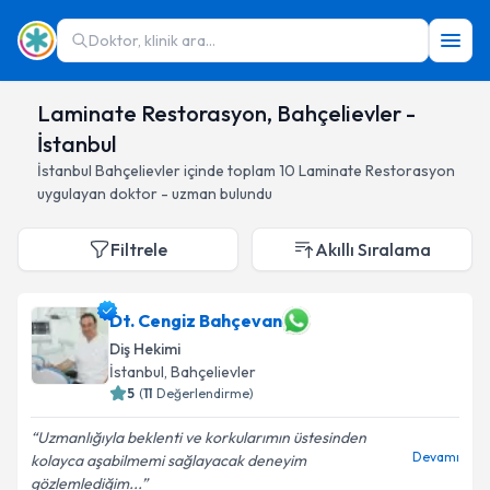
Doktor, klinik ara...
Laminate Restorasyon, Bahçelievler -
İstanbul
İstanbul
Bahçelievler
içinde toplam
10
Laminate Restorasyon
uygulayan doktor - uzman bulundu
Filtrele
Akıllı Sıralama
Dt. Cengiz Bahçevan
Diş Hekimi
İstanbul
, Bahçelievler
5
(
11
Değerlendirme)
Uzmanlığıyla beklenti ve korkularımın üstesinden
Devamı
kolayca aşabilmemi sağlayacak deneyim
gözlemlediğim...