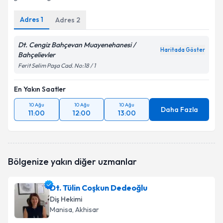
Adres
1
Adres
2
Dt. Cengiz Bahçevan Muayenehanesi /
Haritada Göster
Bahçelievler
Ferit Selim Paşa Cad. No:18 / 1
En Yakın Saatler
10 Ağu
10 Ağu
10 Ağu
Daha Fazla
11:00
12:00
13:00
Bölgenize yakın diğer uzmanlar
Dt. Tülin Coşkun Dedeoğlu
Diş Hekimi
Manisa
, Akhisar