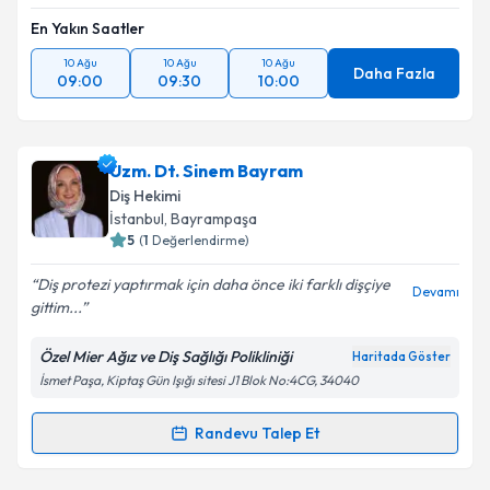
En Yakın Saatler
10 Ağu
10 Ağu
10 Ağu
Daha Fazla
09:00
09:30
10:00
Uzm. Dt. Sinem Bayram
Diş Hekimi
İstanbul
, Bayrampaşa
5
(
1
Değerlendirme)
Diş protezi yaptırmak için daha önce iki farklı dişçiye
Devamı
gittim...
Özel Mier Ağız ve Diş Sağlığı Polikliniği
Haritada Göster
İsmet Paşa, Kiptaş Gün Işığı sitesi J1 Blok No:4CG, 34040
Randevu Talep Et
Randevu Takvimi Talebi