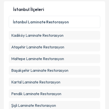
İstanbul İlçeleri
Kişisel verilerimin işlenmesine ilişkin
Aydınlatma
Metni
'ni okudum ve kişisel verilerimin belirtilen
İstanbul
Laminate Restorasyon
kapsamda işlenmesini kabul ediyorum.
Kadıköy
Laminate Restorasyon
Takvim Talebini Gönder
Ataşehir
Laminate Restorasyon
Maltepe
Laminate Restorasyon
Başakşehir
Laminate Restorasyon
Kartal
Laminate Restorasyon
Pendik
Laminate Restorasyon
Şişli
Laminate Restorasyon