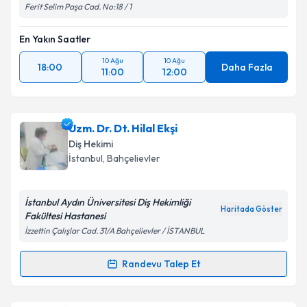
Ferit Selim Paşa Cad. No:18 / 1
En Yakın Saatler
10 Ağu
10 Ağu
18:00
Daha Fazla
11:00
12:00
Uzm. Dr. Dt. Hilal Ekşi
Diş Hekimi
İstanbul
, Bahçelievler
İstanbul Aydın Üniversitesi Diş Hekimliği
Haritada Göster
Fakültesi Hastanesi
İzzettin Çalışlar Cad. 31/A Bahçelievler / İSTANBUL
Randevu Talep Et
Randevu Takvimi Talebi