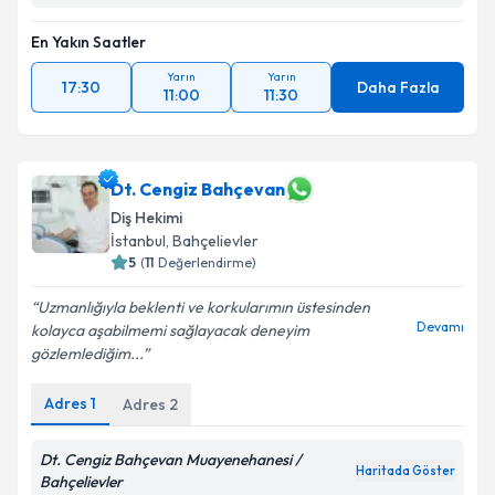
En Yakın Saatler
Yarın
Yarın
17:30
Daha Fazla
11:00
11:30
Dt. Cengiz Bahçevan
Diş Hekimi
İstanbul
, Bahçelievler
5
(
11
Değerlendirme)
Uzmanlığıyla beklenti ve korkularımın üstesinden
Devamı
kolayca aşabilmemi sağlayacak deneyim
gözlemlediğim...
Adres
1
Adres
2
Dt. Cengiz Bahçevan Muayenehanesi /
Haritada Göster
Bahçelievler