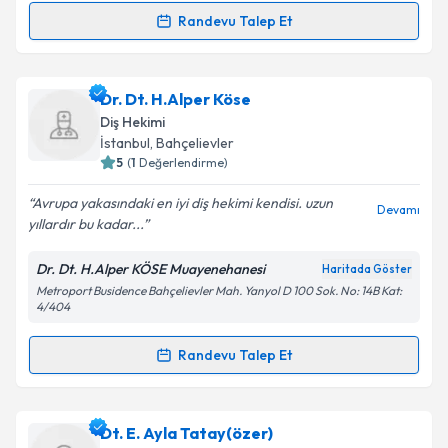
Kişisel verilerimin işlenmesine ilişkin
Aydınlatma
Metni
'ni okudum ve kişisel verilerimin belirtilen
Randevu Talep Et
Randevu Takvimi Talebi
kapsamda işlenmesini kabul ediyorum.
Dt. Işıl Hatipoğlu
için randevu takvimi talebi
Dr. Dt. H.Alper Köse
Takvim Talebini Gönder
oluşturun. Size bu uzmandan randevu almanız için bir
Diş Hekimi
takvim hazırlandığında e-posta ile bilgilendireceğiz.
İstanbul
, Bahçelievler
5
(
1
Değerlendirme)
E-posta Adresiniz
Avrupa yakasındaki en iyi diş hekimi kendisi. uzun
Devamı
yıllardır bu kadar...
Dr. Dt. H.Alper KÖSE Muayenehanesi
Haritada Göster
Kişisel verilerimin işlenmesine ilişkin
Aydınlatma
Metroport Busidence Bahçelievler Mah. Yanyol D 100 Sok. No: 14B Kat:
Metni
'ni okudum ve kişisel verilerimin belirtilen
4/404
kapsamda işlenmesini kabul ediyorum.
Randevu Talep Et
Randevu Takvimi Talebi
Takvim Talebini Gönder
Dr. Dt. H.Alper Köse
için randevu takvimi talebi
Dt. E. Ayla Tatay(özer)