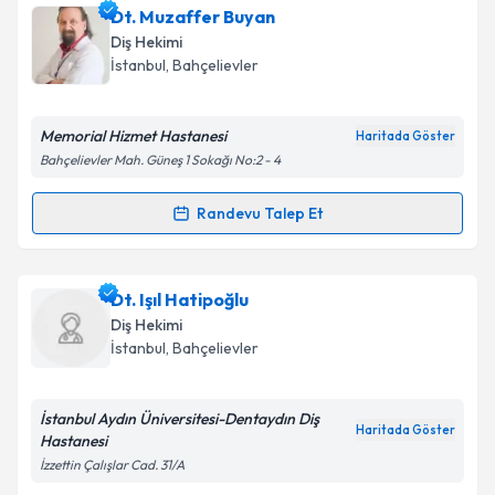
Uzm. Dr. Dt. Hilal Ekşi
için randevu takvimi talebi
Dt. Muzaffer Buyan
oluşturun. Size bu uzmandan randevu almanız için bir
Diş Hekimi
takvim hazırlandığında e-posta ile bilgilendireceğiz.
İstanbul
, Bahçelievler
E-posta Adresiniz
Memorial Hizmet Hastanesi
Haritada Göster
Bahçelievler Mah. Güneş 1 Sokağı No:2 - 4
Kişisel verilerimin işlenmesine ilişkin
Aydınlatma
Randevu Talep Et
Randevu Takvimi Talebi
Metni
'ni okudum ve kişisel verilerimin belirtilen
kapsamda işlenmesini kabul ediyorum.
Dt. Muzaffer Buyan
için randevu takvimi talebi
Dt. Işıl Hatipoğlu
oluşturun. Size bu uzmandan randevu almanız için bir
Takvim Talebini Gönder
Diş Hekimi
takvim hazırlandığında e-posta ile bilgilendireceğiz.
İstanbul
, Bahçelievler
E-posta Adresiniz
İstanbul Aydın Üniversitesi-Dentaydın Diş
Haritada Göster
Hastanesi
İzzettin Çalışlar Cad. 31/A