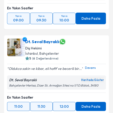
En Yakın Saatler
Yarın
Yarın
Yarın
Daha Fazla
09:00
09:30
10:00
Dt. Seval Bayraklı
Diş Hekimi
İstanbul
, Bahçelievler
5
(
6
Değerlendirme)
Devamı
Oldukca sakin ve kibar, eli hafif ve becerili bir...
Dt. Seval Bayraklı
Haritada Göster
Bahçelievler Merkez, Dizer Sk. Armağan Sitesi no:1/1 D:B blok, 34180
En Yakın Saatler
11:00
11:30
12:00
Daha Fazla