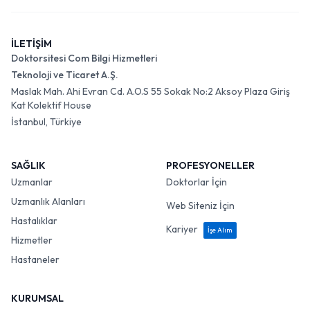
İLETİŞİM
Doktorsitesi Com Bilgi Hizmetleri
Teknoloji ve Ticaret A.Ş.
Maslak Mah. Ahi Evran Cd. A.O.S 55 Sokak No:2 Aksoy Plaza Giriş
Kat Kolektif House
İstanbul, Türkiye
SAĞLIK
PROFESYONELLER
Uzmanlar
Doktorlar İçin
Uzmanlık Alanları
Web Siteniz İçin
Hastalıklar
Kariyer
İşe Alım
Hizmetler
Hastaneler
KURUMSAL