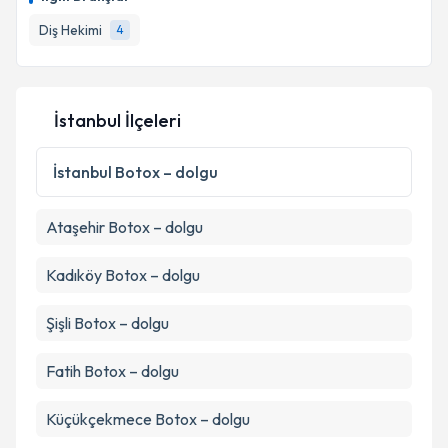
takvim hazırlandığında e-posta ile bilgilendireceğiz.
Diş Hekimi
4
E-posta Adresiniz
İstanbul İlçeleri
Kişisel verilerimin işlenmesine ilişkin
Aydınlatma
Metni
'ni okudum ve kişisel verilerimin belirtilen
İstanbul
Botox – dolgu
kapsamda işlenmesini kabul ediyorum.
Ataşehir
Botox – dolgu
Takvim Talebini Gönder
Kadıköy
Botox – dolgu
Şişli
Botox – dolgu
Fatih
Botox – dolgu
Küçükçekmece
Botox – dolgu