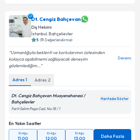
Dt. Cengiz Bahçevan
Diş Hekimi
İstanbul
, Bahçelievler
5
(
11
Değerlendirme)
Uzmanlığıyla beklenti ve korkularımın üstesinden
Devamı
kolayca aşabilmemi sağlayacak deneyim
gözlemlediğim...
Adres
1
Adres
2
Dt. Cengiz Bahçevan Muayenehanesi /
Haritada Göster
Bahçelievler
Ferit Selim Paşa Cad. No:18 / 1
En Yakın Saatler
10 Ağu
10 Ağu
10 Ağu
Daha Fazla
11:00
12:00
13:00