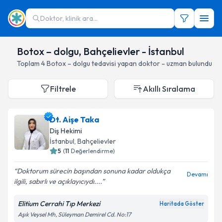
Doktor, klinik ara...
Botox – dolgu, Bahçelievler - İstanbul
Toplam
4
Botox – dolgu
tedavisi yapan doktor - uzman bulundu
Filtrele
Akıllı Sıralama
Dt. Aişe Taka
Diş Hekimi
İstanbul
, Bahçelievler
5
(
11
Değerlendirme)
Doktorum sürecin başından sonuna kadar oldukça
Devamı
ilgili, sabırlı ve açıklayıcıydı....
Elitium Cerrahi Tıp Merkezi
Haritada Göster
Aşık Veysel Mh, Süleyman Demirel Cd. No:17