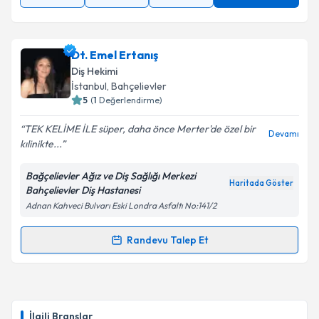
Dt. Emel Ertanış
Diş Hekimi
İstanbul
, Bahçelievler
5
(
1
Değerlendirme)
TEK KELİME İLE süper, daha önce Merter'de özel bir
Devamı
kılinikte...
Bağçelievler Ağız ve Diş Sağlığı Merkezi
Haritada Göster
Bahçelievler Diş Hastanesi
Adnan Kahveci Bulvarı Eski Londra Asfaltı No:141/2
Randevu Talep Et
Randevu Takvimi Talebi
Dt. Emel Ertanış
için randevu takvimi talebi
oluşturun. Size bu uzmandan randevu almanız için bir
İlgili Branşlar