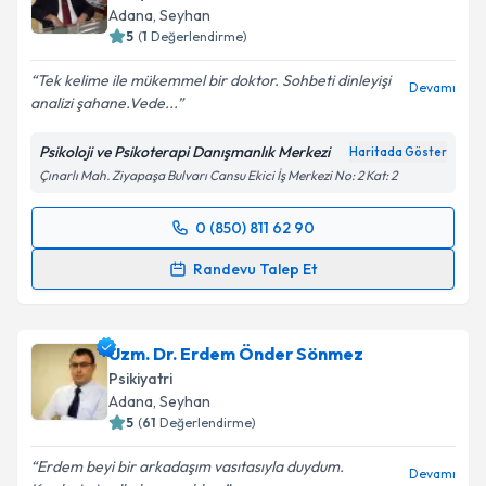
Adana
, Seyhan
5
(
1
Değerlendirme)
Tek kelime ile mükemmel bir doktor. Sohbeti dinleyişi
Devamı
analizi şahane.Vede...
Psikoloji ve Psikoterapi Danışmanlık Merkezi
Haritada Göster
Çınarlı Mah. Ziyapaşa Bulvarı Cansu Ekici İş Merkezi No: 2 Kat: 2
0 (850) 811 62 90
Randevu Takvimi Talebi
Randevu Talep Et
Uzm. Dr. Hamza Avcı
için randevu takvimi talebi
oluşturun. Size bu uzmandan randevu almanız için bir
Uzm. Dr. Erdem Önder Sönmez
takvim hazırlandığında e-posta ile bilgilendireceğiz.
Psikiyatri
E-posta Adresiniz
Adana
, Seyhan
5
(
61
Değerlendirme)
Erdem beyi bir arkadaşım vasıtasıyla duydum.
Devamı