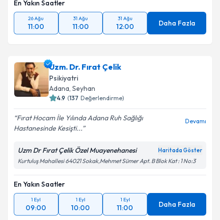
En Yakın Saatler
26 Ağu
31 Ağu
31 Ağu
Daha Fazla
11:00
11:00
12:00
Uzm. Dr. Fırat Çelik
Psikiyatri
Adana
, Seyhan
4.9
(
137
Değerlendirme)
Fırat Hocam İle Yılında Adana Ruh Sağlığı
Devamı
Hastanesinde Kesişti...
Uzm Dr Fırat Çelik Özel Muayenehanesi
Haritada Göster
Kurtuluş Mahallesi 64021 Sokak,Mehmet Sümer Apt. B Blok Kat : 1 No:3
En Yakın Saatler
1 Eyl
1 Eyl
1 Eyl
Daha Fazla
09:00
10:00
11:00