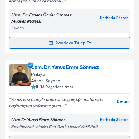
Kardeşimin alkol ve madde...
Kişisel verilerimin işlenmesine ilişkin
Aydınlatma
Metni
'ni okudum ve kişisel verilerimin belirtilen
Uzm. Dr. Erdem Önder Sönmez
kapsamda işlenmesini kabul ediyorum.
Haritada Göster
Muayenehanesi
Seyhan
Takvim Talebini Gönder
Randevu Talep Et
Randevu Takvimi Talebi
Uzm. Dr. Erdem Önder Sönmez
için randevu
Uzm. Dr. Yunus Emre Sönmez
takvimi talebi oluşturun. Size bu uzmandan randevu
Psikiyatri
almanız için bir takvim hazırlandığında e-posta ile
Adana
, Seyhan
bilgilendireceğiz.
5
(
12
Değerlendirme)
E-posta Adresiniz
Yunus Emre beyle daha önce çalıştığı hastanede
Devamı
başlamıştım tedavime şuan...
Uzm.Dr.Yunus Emre Sönmez
Haritada Göster
Reşatbey Mah. Atatürk Cad. Gen İş Merkezi Kat:3 No:7
Kişisel verilerimin işlenmesine ilişkin
Aydınlatma
Metni
'ni okudum ve kişisel verilerimin belirtilen