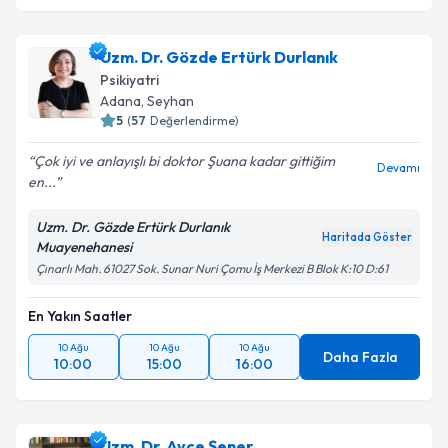
Uzm. Dr. Gözde Ertürk Durlanık
Psikiyatri
Adana
, Seyhan
5
(
57
Değerlendirme)
Çok iyi ve anlayışlı bi doktor Şuana kadar gittiğim
Devamı
en...
Uzm. Dr. Gözde Ertürk Durlanık
Haritada Göster
Muayenehanesi
Çınarlı Mah. 61027 Sok. Sunar Nuri Çomu İş Merkezi B Blok K:10 D:61
En Yakın Saatler
10 Ağu
10 Ağu
10 Ağu
Daha Fazla
10:00
15:00
16:00
Uzm. Dr. Ayçe Şener