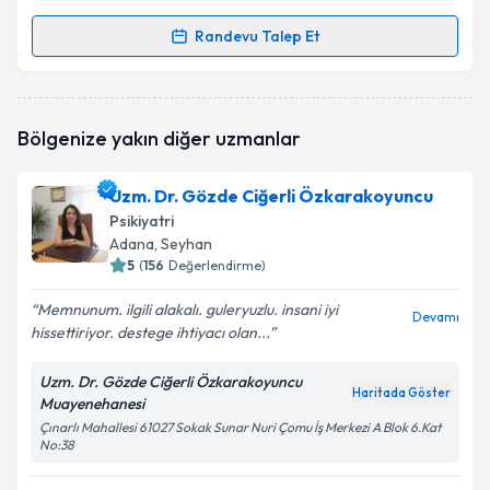
Randevu Talep Et
Randevu Takvimi Talebi
Uzm. Dr. Ayşe Köroğlu
için randevu takvimi talebi
Bölgenize yakın diğer uzmanlar
oluşturun. Size bu uzmandan randevu almanız için bir
takvim hazırlandığında e-posta ile bilgilendireceğiz.
Uzm. Dr. Gözde Ciğerli Özkarakoyuncu
E-posta Adresiniz
Psikiyatri
Adana
, Seyhan
5
(
156
Değerlendirme)
Memnunum. ilgili alakalı. guleryuzlu. insani iyi
Kişisel verilerimin işlenmesine ilişkin
Aydınlatma
Devamı
hissettiriyor. destege ihtiyacı olan...
Metni
'ni okudum ve kişisel verilerimin belirtilen
kapsamda işlenmesini kabul ediyorum.
Uzm. Dr. Gözde Ciğerli Özkarakoyuncu
Haritada Göster
Muayenehanesi
Takvim Talebini Gönder
Çınarlı Mahallesi 61027 Sokak Sunar Nuri Çomu İş Merkezi A Blok 6.Kat
No:38