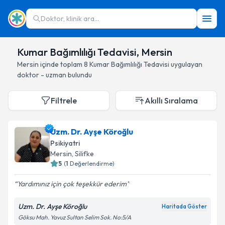
Doktor, klinik ara...
Kumar Bağımlılığı Tedavisi, Mersin
Mersin
içinde toplam
8
Kumar Bağımlılığı Tedavisi
uygulayan
doktor - uzman bulundu
Filtrele
Akıllı Sıralama
Uzm. Dr. Ayşe Köroğlu
Psikiyatri
Mersin
, Silifke
5
(
1
Değerlendirme)
Yardımınız için çok teşekkür ederim
Uzm. Dr. Ayşe Köroğlu
Haritada Göster
Göksu Mah. Yavuz Sultan Selim Sok. No:5/A