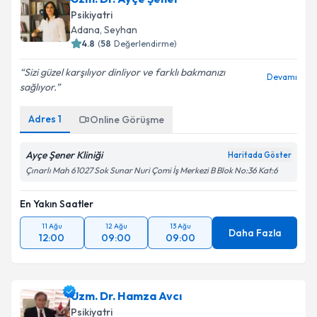
Psikiyatri
Adana
, Seyhan
4.8
(
58
Değerlendirme)
Sizi güzel karşılıyor dinliyor ve farklı bakmanızı
Devamı
sağlıyor.
Adres
1
Online Görüşme
Ayçe Şener Kliniği
Haritada Göster
Çınarlı Mah 61027 Sok Sunar Nuri Çomi İş Merkezi B Blok No:36 Kat:6
En Yakın Saatler
11 Ağu
12 Ağu
13 Ağu
Daha Fazla
12:00
09:00
09:00
Uzm. Dr. Hamza Avcı
Psikiyatri