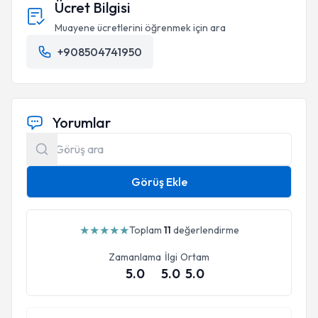
Ücret Bilgisi
Muayene ücretlerini öğrenmek için ara
+908504741950
Yorumlar
Görüş Ekle
★
★
★
★
★
Toplam
11
değerlendirme
Zamanlama
İlgi
Ortam
5.0
5.0
5.0