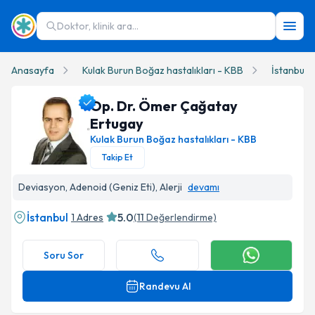
Doktor, klinik ara...
Anasayfa
Kulak Burun Boğaz hastalıkları - KBB
İstanbul
Op. Dr. Ömer Çağatay
Ertugay
Kulak Burun Boğaz hastalıkları - KBB
Takip Et
Op. Dr. Ömer Çağatay Ertugay Profil Fotoğrafı
Deviasyon, Adenoid (Geniz Eti), Alerji
devamı
İstanbul
5.0
1 Adres
(
11
Değerlendirme)
Soru Sor
Randevu Al