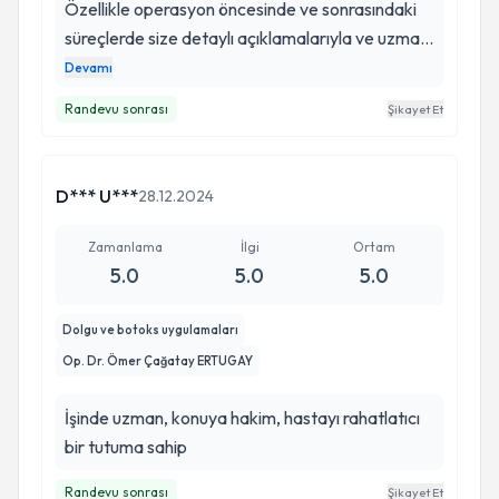
Özellikle operasyon öncesinde ve sonrasındaki
süreçlerde size detaylı açıklamalarıyla ve uzman
bakış açısıyla eşlik ediyor. Ömer Bey'in en takdir
Devamı
ettiğim özelliklerinden biri de hastayı anlaması ve
Randevu sonrası
Şikayet Et
onun düşüncelerini, isteklerini dikkate alması.
D*** U***
28.12.2024
Zamanlama
İlgi
Ortam
5.0
5.0
5.0
Dolgu ve botoks uygulamaları
Op. Dr. Ömer Çağatay ERTUGAY
İşinde uzman, konuya hakim, hastayı rahatlatıcı
bir tutuma sahip
Randevu sonrası
Şikayet Et