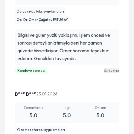
Dolgu ve botoks uygulamaları
Op. Dr. Ömer Çağatay ERTUGAY
Bilgisi ve güler yüzlü yaklaşımı, İşlem öncesi ve
sonrası detaylı anlatımıyla beni her zaman
güvede hissettiriyor, Ömer hocama teşekkür
ederim. Gönülden tavsiyedir.
Randevu sonrası
Şikayet Et
B*** B***
23.01.2026
Zamanlama
İlgi
Ortam
5.0
5.0
5.0
Yüze mezoterapi uygulamaları