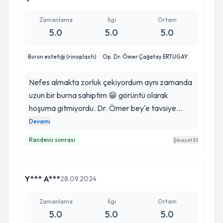
Zamanlama
İlgi
Ortam
5.0
5.0
5.0
Burun estetiği (rinoplasti)
Op. Dr. Ömer Çağatay ERTUGAY
Nefes almakta zorluk çekiyordum aynı zamanda
uzun bir burna sahiptim 😁 görüntü olarak
hoşuma gitmiyordu. Dr. Ömer bey'e tavsiye
üzerine gittim iyikide gitmişim. Çok başarılı ve
Devamı
alanında iyi bir doktor. Aynı zamanda Güler yüzlü
Randevu sonrası
Şikayet Et
kibar doktorumu ameliyat olacak herkese
tavsiye ederim. 😇😇
Y*** A***
28.09.2024
Zamanlama
İlgi
Ortam
5.0
5.0
5.0