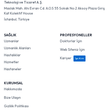
Teknoloji ve Ticaret A.Ş.
Maslak Mah. Ahi Evran Cd. A.O.S 55 Sokak No:2 Aksoy Plaza Giriş
Kat Kolektif House
İstanbul, Türkiye
SAĞLIK
PROFESYONELLER
Uzmanlar
Doktorlar İçin
Uzmanlık Alanları
Web Siteniz İçin
Hastalıklar
Kariyer
İşe Alım
Hizmetler
Hastaneler
KURUMSAL
Hakkımızda
Bize Ulaşın
Gizlilik Politikası