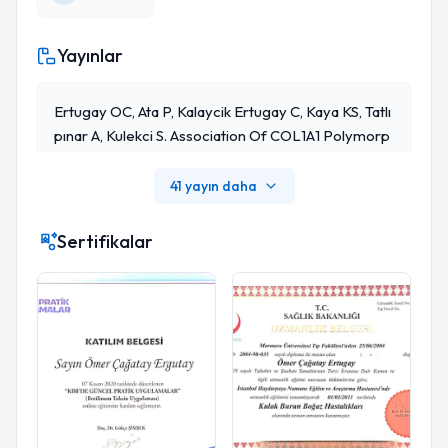
Yayınlar
Ertugay OC, Ata P, Kalaycik Ertugay C, Kaya KS, Tatlı
Pınar A, Kulekci S. Association Of COL1A1 Polymorp
Hism In Turkish Patients With Otosclerosis. Am J Ot
Olaryngol. 2013 Sep- Oct;34(5):403-6. Doi: 10.1016/
41 yayın daha
J.amjoto.2013.02.001. Epud 2013 Apr 17. Pubmed P
MID: 23601588.
Sertifikalar