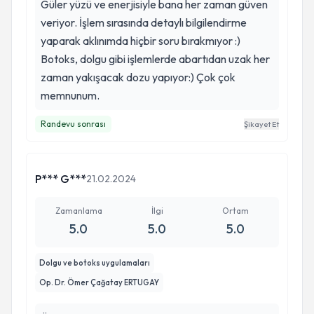
Güler yüzü ve enerjisiyle bana her zaman güven
veriyor. İşlem sırasında detaylı bilgilendirme
yaparak aklınımda hiçbir soru bırakmıyor :)
Botoks, dolgu gibi işlemlerde abartıdan uzak her
zaman yakışacak dozu yapıyor:) Çok çok
memnunum.
Randevu sonrası
Şikayet Et
P*** G***
21.02.2024
Zamanlama
İlgi
Ortam
5.0
5.0
5.0
Dolgu ve botoks uygulamaları
Op. Dr. Ömer Çağatay ERTUGAY