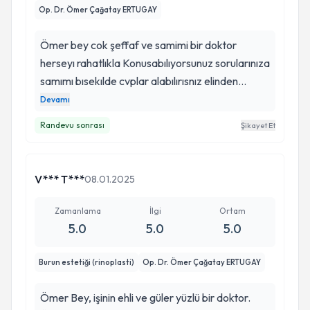
Op. Dr. Ömer Çağatay ERTUGAY
Ömer bey cok şeffaf ve samimi bir doktor
herseyı rahatlıkla Konusabılıyorsunuz sorularınıza
samımı bısekılde cvplar alabılırısnız elinden
gelenın en ıyısını. Yaptıgına emınım cunku güven
Devamı
verıyor ben kendılerını tanıdıgım için cok
Randevu sonrası
Şikayet Et
memnunum kendısıne cok tsk ederım 💐💐
V*** T***
08.01.2025
Zamanlama
İlgi
Ortam
5.0
5.0
5.0
Burun estetiği (rinoplasti)
Op. Dr. Ömer Çağatay ERTUGAY
Ömer Bey, işinin ehli ve güler yüzlü bir doktor.