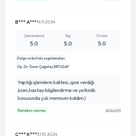
B*** A***
14.11.2024
Zamanlama
İlgi
Ortam
5.0
5.0
5.0
Dolgu ve botoks uygulamaları
Op. Dr. Ömer Çağatay ERTUGAY
Yaptığı işlemlerin kalitesi, işine verdiği
özen,hastayı bilgilendirme ve yetkinlik
konusunda çok memnum kaldım:)
Randevu sonrası
Şikayet Et
Ç*** K***
31.10.2024