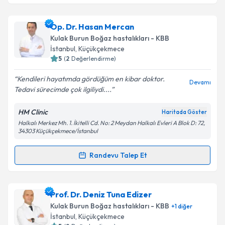
Op. Dr. Mustafa Çalışkan
için randevu takvimi talebi
Op. Dr. Hasan Mercan
oluşturun. Size bu uzmandan randevu almanız için bir
Kulak Burun Boğaz hastalıkları - KBB
takvim hazırlandığında e-posta ile bilgilendireceğiz.
İstanbul
, Küçükçekmece
5
(
2
Değerlendirme)
E-posta Adresiniz
Kendileri hayatımda gördüğüm en kibar doktor.
Devamı
Tedavi sürecimde çok ilgiliydi....
HM Clinic
Haritada Göster
Kişisel verilerimin işlenmesine ilişkin
Aydınlatma
Halkalı Merkez Mh. 1. İkitelli Cd. No: 2 Meydan Halkalı Evleri A Blok D: 72,
Metni
'ni okudum ve kişisel verilerimin belirtilen
34303 Küçükçekmece/İstanbul
kapsamda işlenmesini kabul ediyorum.
Randevu Talep Et
Randevu Takvimi Talebi
Takvim Talebini Gönder
Op. Dr. Hasan Mercan
için randevu takvimi talebi
Prof. Dr. Deniz Tuna Edizer
oluşturun. Size bu uzmandan randevu almanız için bir
Kulak Burun Boğaz hastalıkları - KBB
+
1
diğer
takvim hazırlandığında e-posta ile bilgilendireceğiz.
İstanbul
, Küçükçekmece