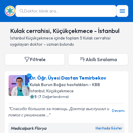
Doktor, klinik ara...
Kulak cerrahisi, Küçükçekmece - İstanbul
İstanbul
Küçükçekmece
içinde toplam
5
Kulak cerrahisi
uygulayan doktor - uzman bulundu
Filtrele
Akıllı Sıralama
Dr. Öğr. Üyesi Dastan Temirbekov
Kulak Burun Boğaz hastalıkları - KBB
İstanbul
, Küçükçekmece
5
(
7
Değerlendirme)
Спасибо большое за помощь. Доктор выслушал и
Devamı
помог с решением...
Medicalpark Florya
Haritada Göster