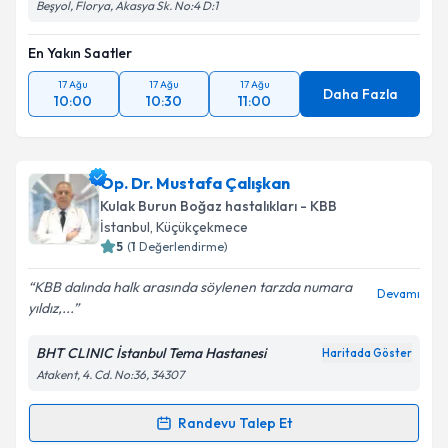
Beşyol, Florya, Akasya Sk. No:4 D:1
En Yakın Saatler
17 Ağu
17 Ağu
17 Ağu
Daha Fazla
10:00
10:30
11:00
Op. Dr. Mustafa Çalışkan
Kulak Burun Boğaz hastalıkları - KBB
İstanbul
, Küçükçekmece
5
(
1
Değerlendirme)
KBB dalında halk arasında söylenen tarzda numara
Devamı
yıldız,...
BHT CLINIC İstanbul Tema Hastanesi
Haritada Göster
Atakent, 4. Cd. No:36, 34307
Randevu Talep Et
Randevu Takvimi Talebi