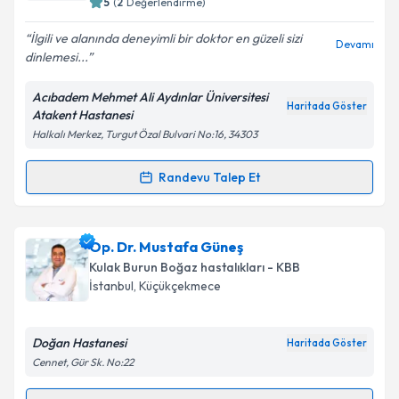
5
(
2
Değerlendirme)
E-posta Adresiniz
İlgili ve alanında deneyimli bir doktor en güzeli sizi
Devamı
dinlemesi...
Acıbadem Mehmet Ali Aydınlar Üniversitesi
Kişisel verilerimin işlenmesine ilişkin
Aydınlatma
Haritada Göster
Atakent Hastanesi
Metni
'ni okudum ve kişisel verilerimin belirtilen
Halkalı Merkez, Turgut Özal Bulvari No:16, 34303
kapsamda işlenmesini kabul ediyorum.
Randevu Talep Et
Randevu Takvimi Talebi
Takvim Talebini Gönder
Prof. Dr. Deniz Tuna Edizer
için randevu takvimi
Op. Dr. Mustafa Güneş
talebi oluşturun. Size bu uzmandan randevu almanız
Kulak Burun Boğaz hastalıkları - KBB
için bir takvim hazırlandığında e-posta ile
İstanbul
, Küçükçekmece
bilgilendireceğiz.
E-posta Adresiniz
Doğan Hastanesi
Haritada Göster
Cennet, Gür Sk. No:22