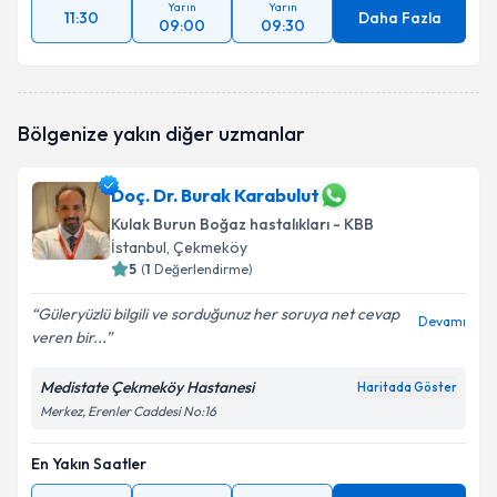
Yarın
Yarın
11:30
Daha Fazla
09:00
09:30
Bölgenize yakın diğer uzmanlar
Doç. Dr. Burak Karabulut
Kulak Burun Boğaz hastalıkları - KBB
İstanbul
, Çekmeköy
5
(
1
Değerlendirme)
Güleryüzlü bilgili ve sorduğunuz her soruya net cevap
Devamı
veren bir...
Medistate Çekmeköy Hastanesi
Haritada Göster
Merkez, Erenler Caddesi No:16
En Yakın Saatler