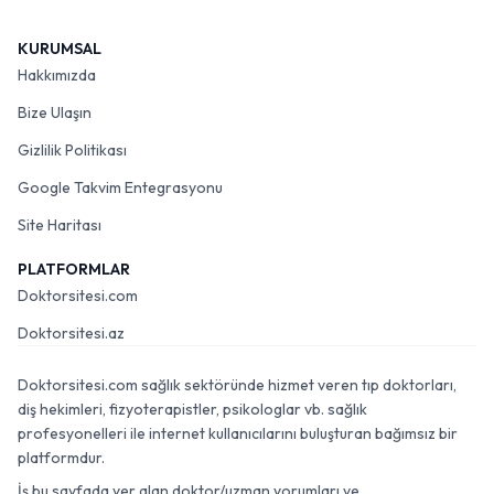
KURUMSAL
Hakkımızda
Bize Ulaşın
Gizlilik Politikası
Google Takvim Entegrasyonu
Site Haritası
PLATFORMLAR
Doktorsitesi.com
Doktorsitesi.az
Doktorsitesi.com sağlık sektöründe hizmet veren tıp doktorları,
diş hekimleri, fizyoterapistler, psikologlar vb. sağlık
profesyonelleri ile internet kullanıcılarını buluşturan bağımsız bir
platformdur.
İş bu sayfada yer alan doktor/uzman yorumları ve