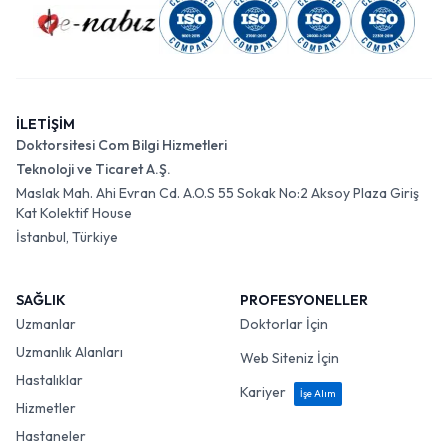
İLETİŞİM
Doktorsitesi Com Bilgi Hizmetleri
Teknoloji ve Ticaret A.Ş.
Maslak Mah. Ahi Evran Cd. A.O.S 55 Sokak No:2 Aksoy Plaza Giriş
Kat Kolektif House
İstanbul, Türkiye
SAĞLIK
PROFESYONELLER
Uzmanlar
Doktorlar İçin
Uzmanlık Alanları
Web Siteniz İçin
Hastalıklar
Kariyer
İşe Alım
Hizmetler
Hastaneler