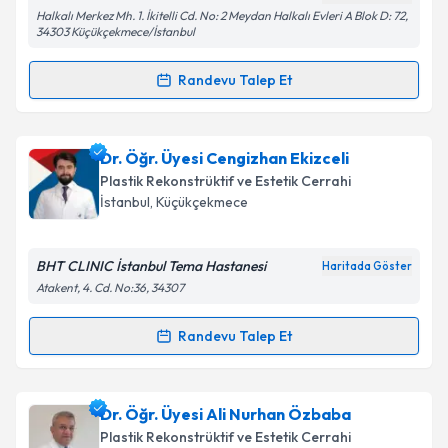
Kişisel verilerimin işlenmesine ilişkin
Aydınlatma
Halkalı Merkez Mh. 1. İkitelli Cd. No: 2 Meydan Halkalı Evleri A Blok D: 72,
Metni
'ni okudum ve kişisel verilerimin belirtilen
34303 Küçükçekmece/İstanbul
kapsamda işlenmesini kabul ediyorum.
Randevu Talep Et
Randevu Takvimi Talebi
Takvim Talebini Gönder
Op. Dr. Hasan Mercan
için randevu takvimi talebi
Dr. Öğr. Üyesi Cengizhan Ekizceli
oluşturun. Size bu uzmandan randevu almanız için bir
Plastik Rekonstrüktif ve Estetik Cerrahi
takvim hazırlandığında e-posta ile bilgilendireceğiz.
İstanbul
, Küçükçekmece
E-posta Adresiniz
BHT CLINIC İstanbul Tema Hastanesi
Haritada Göster
Atakent, 4. Cd. No:36, 34307
Kişisel verilerimin işlenmesine ilişkin
Aydınlatma
Randevu Talep Et
Randevu Takvimi Talebi
Metni
'ni okudum ve kişisel verilerimin belirtilen
kapsamda işlenmesini kabul ediyorum.
Dr. Öğr. Üyesi Cengizhan Ekizceli
için randevu
Dr. Öğr. Üyesi Ali Nurhan Özbaba
takvimi talebi oluşturun. Size bu uzmandan randevu
Takvim Talebini Gönder
Plastik Rekonstrüktif ve Estetik Cerrahi