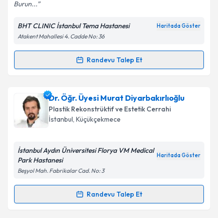
Burun...
BHT CLINIC İstanbul Tema Hastanesi
Haritada Göster
Atakent Mahallesi 4. Cadde No: 36
Kişisel verilerimin işlenmesine ilişkin
Aydınlatma
Metni
'ni okudum ve kişisel verilerimin belirtilen
kapsamda işlenmesini kabul ediyorum.
Randevu Talep Et
Randevu Takvimi Talebi
Takvim Talebini Gönder
Prof. Dr. Altan Yıldırım
için randevu takvimi talebi
Dr. Öğr. Üyesi Murat Diyarbakırlıoğlu
oluşturun. Size bu uzmandan randevu almanız için bir
Plastik Rekonstrüktif ve Estetik Cerrahi
takvim hazırlandığında e-posta ile bilgilendireceğiz.
İstanbul
, Küçükçekmece
E-posta Adresiniz
İstanbul Aydın Üniversitesi Florya VM Medical
Haritada Göster
Park Hastanesi
Beşyol Mah. Fabrikalar Cad. No: 3
Kişisel verilerimin işlenmesine ilişkin
Aydınlatma
Metni
'ni okudum ve kişisel verilerimin belirtilen
Randevu Talep Et
Randevu Takvimi Talebi
kapsamda işlenmesini kabul ediyorum.