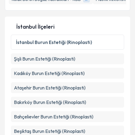
E-posta Adresiniz
İstanbul İlçeleri
Kişisel verilerimin işlenmesine ilişkin
Aydınlatma
Metni
'ni okudum ve kişisel verilerimin belirtilen
İstanbul
Burun Estetiği (Rinoplasti)
kapsamda işlenmesini kabul ediyorum.
Şişli
Burun Estetiği (Rinoplasti)
Takvim Talebini Gönder
Kadıköy
Burun Estetiği (Rinoplasti)
Ataşehir
Burun Estetiği (Rinoplasti)
Bakırköy
Burun Estetiği (Rinoplasti)
Bahçelievler
Burun Estetiği (Rinoplasti)
Beşiktaş
Burun Estetiği (Rinoplasti)