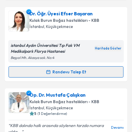
Dr. Öğr. Üyesi Efser Başaran
Kulak Burun Boğaz hastalıkları - KBB
İstanbul
, Küçükçekmece
istanbul Aydın Üniversitesi Tıp Fak VM
Haritada Göster
Medikalpark Florya Hastanesi
Beşyol Mh. Akasya sok. No:4
Randevu Talep Et
Randevu Takvimi Talebi
Dr. Öğr. Üyesi Efser Başaran
için randevu takvimi
Op. Dr. Mustafa Çalışkan
talebi oluşturun. Size bu uzmandan randevu almanız
Kulak Burun Boğaz hastalıkları - KBB
için bir takvim hazırlandığında e-posta ile
İstanbul
, Küçükçekmece
bilgilendireceğiz.
5
(
1
Değerlendirme)
E-posta Adresiniz
KBB dalında halk arasında söylenen tarzda numara
Devamı
yıldız,...