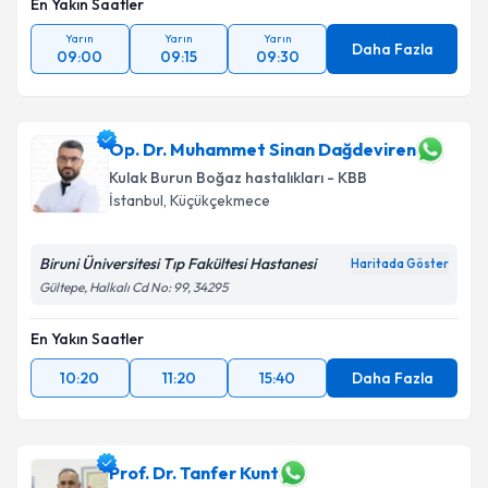
En Yakın Saatler
Yarın
Yarın
Yarın
Daha Fazla
09:00
09:15
09:30
Op. Dr. Muhammet Sinan Dağdeviren
Kulak Burun Boğaz hastalıkları - KBB
İstanbul
, Küçükçekmece
Biruni Üniversitesi Tıp Fakültesi Hastanesi
Haritada Göster
Gültepe, Halkalı Cd No: 99, 34295
En Yakın Saatler
10:20
11:20
15:40
Daha Fazla
Prof. Dr. Tanfer Kunt