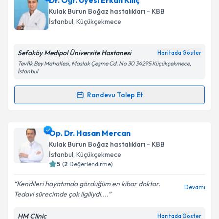
Dr. Öğr. Üyesi Erkan Kılıç
oluşturun. Size bu uzmandan randevu almanız için bir
Takvim Talebini Gönder
Kulak Burun Boğaz hastalıkları - KBB
takvim hazırlandığında e-posta ile bilgilendireceğiz.
İstanbul
, Küçükçekmece
E-posta Adresiniz
Sefaköy Medipol Üniversite Hastanesi
Haritada Göster
Tevfik Bey Mahallesi, Maslak Çeşme Cd. No 30 34295 Küçükçekmece,
İstanbul
Kişisel verilerimin işlenmesine ilişkin
Aydınlatma
Randevu Talep Et
Metni
'ni okudum ve kişisel verilerimin belirtilen
Randevu Takvimi Talebi
kapsamda işlenmesini kabul ediyorum.
Dr. Öğr. Üyesi Erkan Kılıç
için randevu takvimi talebi
Op. Dr. Hasan Mercan
Takvim Talebini Gönder
oluşturun. Size bu uzmandan randevu almanız için bir
Kulak Burun Boğaz hastalıkları - KBB
takvim hazırlandığında e-posta ile bilgilendireceğiz.
İstanbul
, Küçükçekmece
5
(
2
Değerlendirme)
E-posta Adresiniz
Kendileri hayatımda gördüğüm en kibar doktor.
Devamı
Tedavi sürecimde çok ilgiliydi....
HM Clinic
Haritada Göster