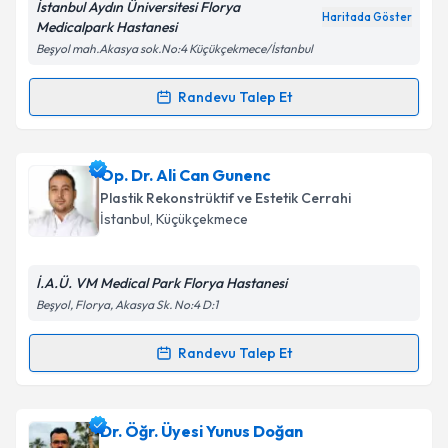
İstanbul Aydın Üniversitesi Florya
Haritada Göster
Medicalpark Hastanesi
Beşyol mah.Akasya sok.No:4 Küçükçekmece/İstanbul
Kişisel verilerimin işlenmesine ilişkin
Aydınlatma
Metni
'ni okudum ve kişisel verilerimin belirtilen
Randevu Talep Et
Randevu Takvimi Talebi
kapsamda işlenmesini kabul ediyorum.
Prof. Dr. Erkan Vuralkan
için randevu takvimi talebi
Op. Dr. Ali Can Gunenc
Takvim Talebini Gönder
oluşturun. Size bu uzmandan randevu almanız için bir
Plastik Rekonstrüktif ve Estetik Cerrahi
takvim hazırlandığında e-posta ile bilgilendireceğiz.
İstanbul
, Küçükçekmece
E-posta Adresiniz
İ.A.Ü. VM Medical Park Florya Hastanesi
Beşyol, Florya, Akasya Sk. No:4 D:1
Kişisel verilerimin işlenmesine ilişkin
Aydınlatma
Randevu Talep Et
Randevu Takvimi Talebi
Metni
'ni okudum ve kişisel verilerimin belirtilen
kapsamda işlenmesini kabul ediyorum.
Op. Dr. Ali Can Gunenc
için randevu takvimi talebi
Dr. Öğr. Üyesi Yunus Doğan