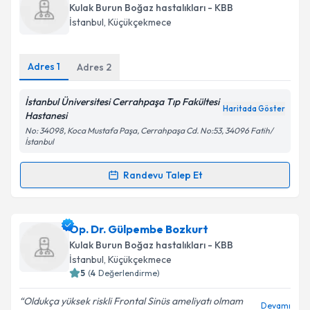
takvimi talebi oluşturun. Size bu uzmandan randevu
Kulak Burun Boğaz hastalıkları - KBB
almanız için bir takvim hazırlandığında e-posta ile
Takvim Talebini Gönder
İstanbul
, Küçükçekmece
bilgilendireceğiz.
E-posta Adresiniz
Adres
1
Adres
2
İstanbul Üniversitesi Cerrahpaşa Tıp Fakültesi
Haritada Göster
Hastanesi
Kişisel verilerimin işlenmesine ilişkin
Aydınlatma
No: 34098, Koca Mustafa Paşa, Cerrahpaşa Cd. No:53, 34096 Fatih/
Metni
'ni okudum ve kişisel verilerimin belirtilen
İstanbul
kapsamda işlenmesini kabul ediyorum.
Randevu Talep Et
Randevu Takvimi Talebi
Takvim Talebini Gönder
Uzm. Dr. Ayşegül Batıoğlu Karaaltın
için randevu
Op. Dr. Gülpembe Bozkurt
takvimi talebi oluşturun. Size bu uzmandan randevu
Kulak Burun Boğaz hastalıkları - KBB
almanız için bir takvim hazırlandığında e-posta ile
İstanbul
, Küçükçekmece
bilgilendireceğiz.
5
(
4
Değerlendirme)
E-posta Adresiniz
Oldukça yüksek riskli Frontal Sinüs ameliyatı olmam
Devamı