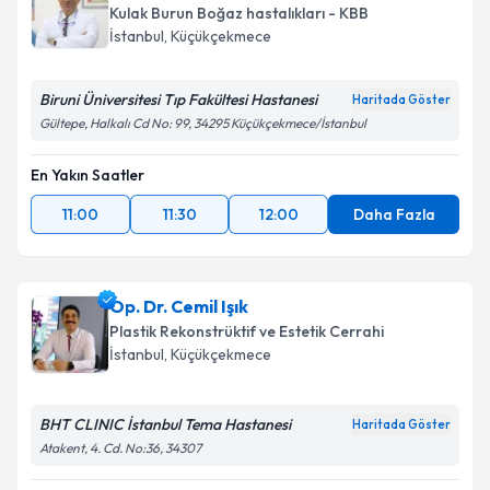
Kulak Burun Boğaz hastalıkları - KBB
İstanbul
, Küçükçekmece
Biruni Üniversitesi Tıp Fakültesi Hastanesi
Haritada Göster
Gültepe, Halkalı Cd No: 99, 34295 Küçükçekmece/İstanbul
En Yakın Saatler
11:00
11:30
12:00
Daha Fazla
Op. Dr. Cemil Işık
Plastik Rekonstrüktif ve Estetik Cerrahi
İstanbul
, Küçükçekmece
BHT CLINIC İstanbul Tema Hastanesi
Haritada Göster
Atakent, 4. Cd. No:36, 34307