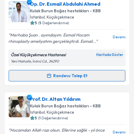
Op. Dr. Mustafa Güneş
için randevu takvimi talebi
Op. Dr. Esmail Abdulahi Ahmed
oluşturun. Size bu uzmandan randevu almanız için bir
Takvim Talebini Gönder
Kulak Burun Boğaz hastalıkları - KBB
takvim hazırlandığında e-posta ile bilgilendireceğiz.
İstanbul
, Küçükçekmece
5
(
5
Değerlendirme)
E-posta Adresiniz
Merhaba Şuan . ayımdayım. Esmail Hocam
Devamı
rhinoplasty ameliyatımı gerçekleştirdi. Esmail...
Özel Küçükçekmece Hastanesi
Haritada Göster
Kişisel verilerimin işlenmesine ilişkin
Aydınlatma
Yeni Mahalle, İnönü Cd., 34290
Metni
'ni okudum ve kişisel verilerimin belirtilen
kapsamda işlenmesini kabul ediyorum.
Randevu Talep Et
Randevu Takvimi Talebi
Takvim Talebini Gönder
Op. Dr. Esmail Abdulahi Ahmed
için randevu
Prof. Dr. Altan Yıldırım
takvimi talebi oluşturun. Size bu uzmandan randevu
Kulak Burun Boğaz hastalıkları - KBB
almanız için bir takvim hazırlandığında e-posta ile
İstanbul
, Küçükçekmece
bilgilendireceğiz.
5
(
1
Değerlendirme)
E-posta Adresiniz
Hocamdan Allah razı olsun. Ellerine sağlık - yıl önce
Devamı