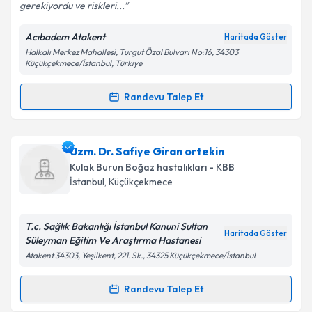
gerekiyordu ve riskleri...
Acıbadem Atakent
Haritada Göster
Halkalı Merkez Mahallesi, Turgut Özal Bulvarı No:16, 34303
Kişisel verilerimin işlenmesine ilişkin
Aydınlatma
Küçükçekmece/İstanbul, Türkiye
Metni
'ni okudum ve kişisel verilerimin belirtilen
kapsamda işlenmesini kabul ediyorum.
Randevu Talep Et
Randevu Takvimi Talebi
Takvim Talebini Gönder
Op. Dr. Gülpembe Bozkurt
için randevu takvimi
Uzm. Dr. Safiye Giran ortekin
talebi oluşturun. Size bu uzmandan randevu almanız
Kulak Burun Boğaz hastalıkları - KBB
için bir takvim hazırlandığında e-posta ile
İstanbul
, Küçükçekmece
bilgilendireceğiz.
E-posta Adresiniz
T.c. Sağlık Bakanlığı İstanbul Kanuni Sultan
Haritada Göster
Süleyman Eğitim Ve Araştırma Hastanesi
Atakent 34303, Yeşilkent, 221. Sk., 34325 Küçükçekmece/İstanbul
Kişisel verilerimin işlenmesine ilişkin
Aydınlatma
Randevu Talep Et
Randevu Takvimi Talebi
Metni
'ni okudum ve kişisel verilerimin belirtilen