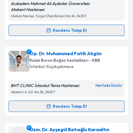
Acıbadem Mehmet Ali Aydınlar Üniversitesi
Atakent Hastanesi
Kişisel verilerimin işlenmesine ilişkin
Aydınlatma
Halkalı Merkez, Turgut Özal Bulvari No:16, 34303
Metni
'ni okudum ve kişisel verilerimin belirtilen
kapsamda işlenmesini kabul ediyorum.
Randevu Talep Et
Randevu Takvimi Talebi
Takvim Talebini Gönder
Op. Dr. Münür Selçuk Kendir
için randevu takvimi
Op. Dr. Muhammed Fatih Akgün
talebi oluşturun. Size bu uzmandan randevu almanız
Kulak Burun Boğaz hastalıkları - KBB
için bir takvim hazırlandığında e-posta ile
İstanbul
, Küçükçekmece
bilgilendireceğiz.
E-posta Adresiniz
BHT CLINIC İstanbul Tema Hastanesi
Haritada Göster
Atakent, 4. Cd. No:36, 34307
Randevu Talep Et
Randevu Takvimi Talebi
Kişisel verilerimin işlenmesine ilişkin
Aydınlatma
Metni
'ni okudum ve kişisel verilerimin belirtilen
kapsamda işlenmesini kabul ediyorum.
Op. Dr. Muhammed Fatih Akgün
için randevu
Uzm. Dr. Ayşegül Batıoğlu Karaaltın