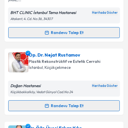
BHT CLINIC İstanbul Tema Hastanesi
Haritada Göster
Atakent, 4. Cd. No:36, 34307
Kişisel verilerimin işlenmesine ilişkin
Aydınlatma
Metni
'ni okudum ve kişisel verilerimin belirtilen
kapsamda işlenmesini kabul ediyorum.
Randevu Talep Et
Randevu Takvimi Talebi
Takvim Talebini Gönder
Op. Dr. Mustafa Çalışkan
için randevu takvimi talebi
Op. Dr. Nejat Rustamov
oluşturun. Size bu uzmandan randevu almanız için bir
Plastik Rekonstrüktif ve Estetik Cerrahi
takvim hazırlandığında e-posta ile bilgilendireceğiz.
İstanbul
, Küçükçekmece
E-posta Adresiniz
Doğan Hastanesi
Haritada Göster
Küçükbakkalköy, Vedat Günyol Cad.No 24
Kişisel verilerimin işlenmesine ilişkin
Aydınlatma
Randevu Talep Et
Randevu Takvimi Talebi
Metni
'ni okudum ve kişisel verilerimin belirtilen
kapsamda işlenmesini kabul ediyorum.
Op. Dr. Nejat Rustamov
için randevu takvimi talebi