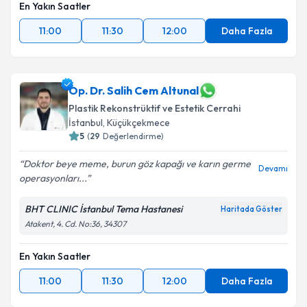
En Yakın Saatler
11:00
11:30
12:00
Daha Fazla
Op. Dr. Salih Cem Altunal
Plastik Rekonstrüktif ve Estetik Cerrahi
İstanbul
, Küçükçekmece
5
(
29
Değerlendirme)
Doktor beye meme, burun göz kapağı ve karın germe
Devamı
operasyonları...
BHT CLINIC İstanbul Tema Hastanesi
Haritada Göster
Atakent, 4. Cd. No:36, 34307
En Yakın Saatler
11:00
11:30
12:00
Daha Fazla