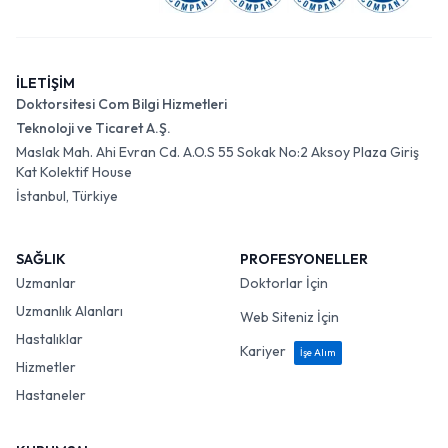
İLETİŞİM
Doktorsitesi Com Bilgi Hizmetleri
Teknoloji ve Ticaret A.Ş.
Maslak Mah. Ahi Evran Cd. A.O.S 55 Sokak No:2 Aksoy Plaza Giriş
Kat Kolektif House
İstanbul, Türkiye
SAĞLIK
PROFESYONELLER
Uzmanlar
Doktorlar İçin
Uzmanlık Alanları
Web Siteniz İçin
Hastalıklar
Kariyer
İşe Alım
Hizmetler
Hastaneler