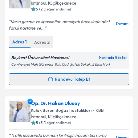
almanız için bir takvim hazırlandığında e-posta ile
İstanbul
, Küçükçekmece
bilgilendireceğiz.
5
(
2
Değerlendirme)
E-posta Adresiniz
Karın germe ve liposuction ameliyatı öncesinde dört
Devamı
farklı hastane ve...
Adres
1
Adres
2
Kişisel verilerimin işlenmesine ilişkin
Aydınlatma
Metni
'ni okudum ve kişisel verilerimin belirtilen
Beykent Üniversitesi Hastanesi
Haritada Göster
kapsamda işlenmesini kabul ediyorum.
Cumhuriyet Mah Gürpınar Yolu Cad, Şafak Sokak, E Blok No:1
Randevu Talep Et
Takvim Talebini Gönder
Randevu Takvimi Talebi
Dr. Öğr. Üyesi Ali Nurhan Özbaba
için randevu
Op. Dr. Hakan Ulusoy
takvimi talebi oluşturun. Size bu uzmandan randevu
Kulak Burun Boğaz hastalıkları - KBB
almanız için bir takvim hazırlandığında e-posta ile
İstanbul
, Küçükçekmece
bilgilendireceğiz.
5
(
3
Değerlendirme)
E-posta Adresiniz
Trafik kazasında burnum kırılmıştı hocam burnumu
Devamı