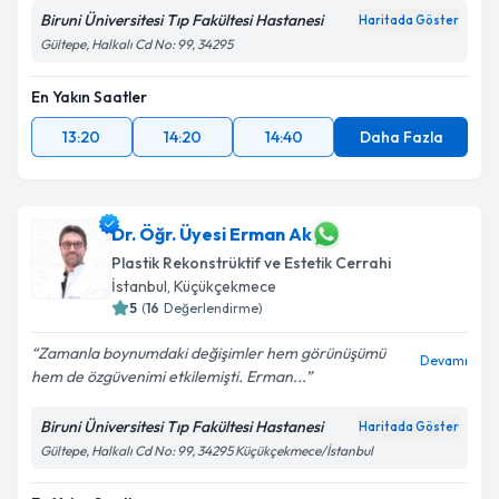
Biruni Üniversitesi Tıp Fakültesi Hastanesi
Haritada Göster
Gültepe, Halkalı Cd No: 99, 34295
En Yakın Saatler
13:20
14:20
14:40
Daha Fazla
Dr. Öğr. Üyesi Erman Ak
Plastik Rekonstrüktif ve Estetik Cerrahi
İstanbul
, Küçükçekmece
5
(
16
Değerlendirme)
Zamanla boynumdaki değişimler hem görünüşümü
Devamı
hem de özgüvenimi etkilemişti. Erman...
Biruni Üniversitesi Tıp Fakültesi Hastanesi
Haritada Göster
Gültepe, Halkalı Cd No: 99, 34295 Küçükçekmece/İstanbul