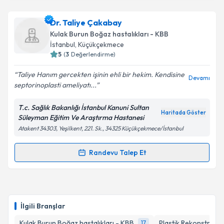
kapsamda işlenmesini kabul ediyorum.
Uzm. Dr. Safiye Giran ortekin
için randevu takvimi
Dr. Taliye Çakabay
talebi oluşturun. Size bu uzmandan randevu almanız
Takvim Talebini Gönder
Kulak Burun Boğaz hastalıkları - KBB
için bir takvim hazırlandığında e-posta ile
İstanbul
, Küçükçekmece
bilgilendireceğiz.
5
(
3
Değerlendirme)
E-posta Adresiniz
Taliye Hanım gercekten işinin ehli bir hekim. Kendisine
Devamı
septorinoplasti ameliyatı...
T.c. Sağlık Bakanlığı İstanbul Kanuni Sultan
Haritada Göster
Süleyman Eğitim Ve Araştırma Hastanesi
Kişisel verilerimin işlenmesine ilişkin
Aydınlatma
Atakent 34303, Yeşilkent, 221. Sk., 34325 Küçükçekmece/İstanbul
Metni
'ni okudum ve kişisel verilerimin belirtilen
kapsamda işlenmesini kabul ediyorum.
Randevu Talep Et
Randevu Takvimi Talebi
Takvim Talebini Gönder
Dr. Taliye Çakabay
için randevu takvimi talebi
oluşturun. Size bu uzmandan randevu almanız için bir
İlgili Branşlar
takvim hazırlandığında e-posta ile bilgilendireceğiz.
Kulak Burun Boğaz hastalıkları - KBB
Plastik Rekonstrüktif
17