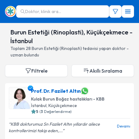
Doktor, klinik ara...
Burun Estetiği (Rinoplasti), Küçükçekmece -
İstanbul
Toplam
28
Burun Estetiği (Rinoplasti)
tedavisi yapan doktor -
uzman bulundu
Filtrele
Akıllı Sıralama
Prof. Dr. Fazilet Altın
Kulak Burun Boğaz hastalıkları - KBB
İstanbul
, Küçükçekmece
5
(
3
Değerlendirme)
KBB dokturumuz Sn Fazilet Altın yıllardır ailece
Devamı
kontrollerimizi takip eden,...