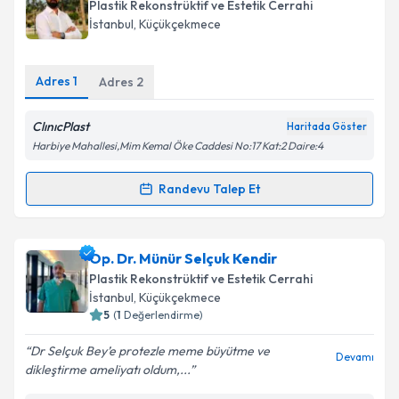
oluşturun. Size bu uzmandan randevu almanız için bir
Takvim Talebini Gönder
Plastik Rekonstrüktif ve Estetik Cerrahi
takvim hazırlandığında e-posta ile bilgilendireceğiz.
İstanbul
, Küçükçekmece
E-posta Adresiniz
Adres
1
Adres
2
ClınıcPlast
Haritada Göster
Kişisel verilerimin işlenmesine ilişkin
Aydınlatma
Harbiye Mahallesi,Mim Kemal Öke Caddesi No:17 Kat:2 Daire:4
Metni
'ni okudum ve kişisel verilerimin belirtilen
kapsamda işlenmesini kabul ediyorum.
Randevu Talep Et
Randevu Takvimi Talebi
Takvim Talebini Gönder
Dr. Öğr. Üyesi Yunus Doğan
için randevu takvimi
Op. Dr. Münür Selçuk Kendir
talebi oluşturun. Size bu uzmandan randevu almanız
Plastik Rekonstrüktif ve Estetik Cerrahi
için bir takvim hazırlandığında e-posta ile
İstanbul
, Küçükçekmece
bilgilendireceğiz.
5
(
1
Değerlendirme)
E-posta Adresiniz
Dr Selçuk Bey’e protezle meme büyütme ve
Devamı
dikleştirme ameliyatı oldum,...