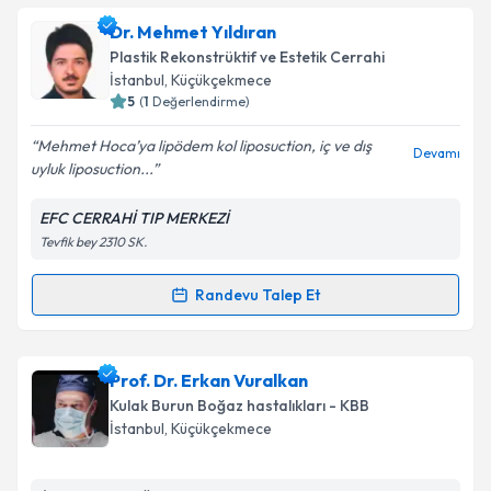
Dr. Öğr. Üyesi Murat Diyarbakırlıoğlu
için randevu
Dr. Mehmet Yıldıran
Takvim Talebini Gönder
takvimi talebi oluşturun. Size bu uzmandan randevu
Plastik Rekonstrüktif ve Estetik Cerrahi
almanız için bir takvim hazırlandığında e-posta ile
İstanbul
, Küçükçekmece
bilgilendireceğiz.
5
(
1
Değerlendirme)
E-posta Adresiniz
Mehmet Hoca’ya lipödem kol liposuction, iç ve dış
Devamı
uyluk liposuction...
EFC CERRAHİ TIP MERKEZİ
Tevfik bey 2310 SK.
Kişisel verilerimin işlenmesine ilişkin
Aydınlatma
Metni
'ni okudum ve kişisel verilerimin belirtilen
kapsamda işlenmesini kabul ediyorum.
Randevu Talep Et
Randevu Takvimi Talebi
Takvim Talebini Gönder
Dr. Mehmet Yıldıran
için randevu takvimi talebi
Prof. Dr. Erkan Vuralkan
oluşturun. Size bu uzmandan randevu almanız için bir
Kulak Burun Boğaz hastalıkları - KBB
takvim hazırlandığında e-posta ile bilgilendireceğiz.
İstanbul
, Küçükçekmece
E-posta Adresiniz