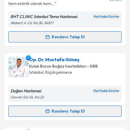
hem estetik olarak hem...
BHT CLINIC İstanbul Tema Hastanesi
Haritada Göster
Atakent, 4. Cd. No:36, 34307
Kişisel verilerimin işlenmesine ilişkin
Aydınlatma
Metni
'ni okudum ve kişisel verilerimin belirtilen
kapsamda işlenmesini kabul ediyorum.
Randevu Talep Et
Randevu Takvimi Talebi
Takvim Talebini Gönder
Op. Dr. Hakan Ulusoy
için randevu takvimi talebi
Op. Dr. Mustafa Güneş
oluşturun. Size bu uzmandan randevu almanız için bir
Kulak Burun Boğaz hastalıkları - KBB
takvim hazırlandığında e-posta ile bilgilendireceğiz.
İstanbul
, Küçükçekmece
E-posta Adresiniz
Doğan Hastanesi
Haritada Göster
Cennet, Gür Sk. No:22
Kişisel verilerimin işlenmesine ilişkin
Aydınlatma
Randevu Talep Et
Randevu Takvimi Talebi
Metni
'ni okudum ve kişisel verilerimin belirtilen
kapsamda işlenmesini kabul ediyorum.