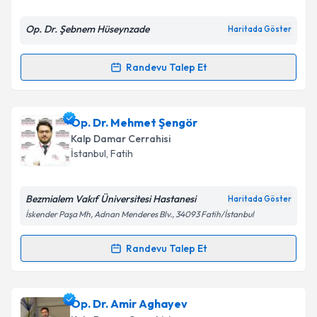
Op. Dr. Şebnem Hüseynzade
Haritada Göster
Kişisel verilerimin işlenmesine ilişkin
Aydınlatma
Randevu Talep Et
Randevu Takvimi Talebi
Metni
'ni okudum ve kişisel verilerimin belirtilen
kapsamda işlenmesini kabul ediyorum.
Op. Dr. Şebnem Hüseynzade
için randevu takvimi
Op. Dr. Mehmet Şengör
talebi oluşturun. Size bu uzmandan randevu almanız
Takvim Talebini Gönder
Kalp Damar Cerrahisi
için bir takvim hazırlandığında e-posta ile
İstanbul
, Fatih
bilgilendireceğiz.
E-posta Adresiniz
Bezmialem Vakıf Üniversitesi Hastanesi
Haritada Göster
İskender Paşa Mh, Adnan Menderes Blv., 34093 Fatih/İstanbul
Randevu Talep Et
Randevu Takvimi Talebi
Kişisel verilerimin işlenmesine ilişkin
Aydınlatma
Metni
'ni okudum ve kişisel verilerimin belirtilen
kapsamda işlenmesini kabul ediyorum.
Op. Dr. Mehmet Şengör
için randevu takvimi talebi
Op. Dr. Amir Aghayev
oluşturun. Size bu uzmandan randevu almanız için bir