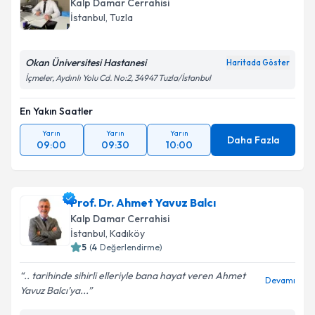
Kalp Damar Cerrahisi
takvim hazırlandığında e-posta ile bilgilendireceğiz.
Takvim Talebini Gönder
İstanbul
, Tuzla
E-posta Adresiniz
Okan Üniversitesi Hastanesi
Haritada Göster
İçmeler, Aydınlı Yolu Cd. No:2, 34947 Tuzla/İstanbul
En Yakın Saatler
Kişisel verilerimin işlenmesine ilişkin
Aydınlatma
Metni
'ni okudum ve kişisel verilerimin belirtilen
Yarın
Yarın
Yarın
kapsamda işlenmesini kabul ediyorum.
Daha Fazla
09:00
09:30
10:00
Takvim Talebini Gönder
Prof. Dr. Ahmet Yavuz Balcı
Kalp Damar Cerrahisi
İstanbul
, Kadıköy
5
(
4
Değerlendirme)
.. tarihinde sihirli elleriyle bana hayat veren Ahmet
Devamı
Yavuz Balcı’ya...