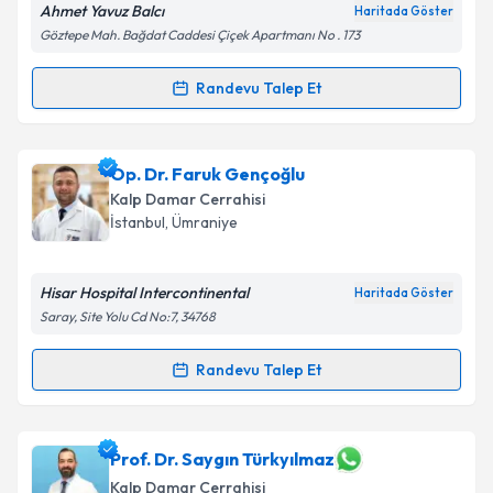
Ahmet Yavuz Balcı
Haritada Göster
Göztepe Mah. Bağdat Caddesi Çiçek Apartmanı No . 173
Randevu Talep Et
Randevu Takvimi Talebi
Prof. Dr. Ahmet Yavuz Balcı
için randevu takvimi
Op. Dr. Faruk Gençoğlu
talebi oluşturun. Size bu uzmandan randevu almanız
Kalp Damar Cerrahisi
için bir takvim hazırlandığında e-posta ile
İstanbul
, Ümraniye
bilgilendireceğiz.
E-posta Adresiniz
Hisar Hospital Intercontinental
Haritada Göster
Saray, Site Yolu Cd No:7, 34768
Randevu Talep Et
Randevu Takvimi Talebi
Kişisel verilerimin işlenmesine ilişkin
Aydınlatma
Metni
'ni okudum ve kişisel verilerimin belirtilen
kapsamda işlenmesini kabul ediyorum.
Op. Dr. Faruk Gençoğlu
için randevu takvimi talebi
Prof. Dr. Saygın Türkyılmaz
oluşturun. Size bu uzmandan randevu almanız için bir
Kalp Damar Cerrahisi