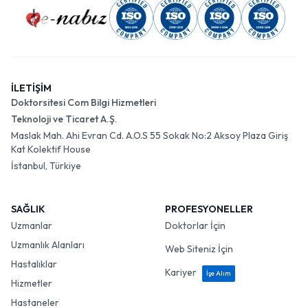
İLETİŞİM
Doktorsitesi Com Bilgi Hizmetleri
Teknoloji ve Ticaret A.Ş.
Maslak Mah. Ahi Evran Cd. A.O.S 55 Sokak No:2 Aksoy Plaza Giriş
Kat Kolektif House
İstanbul, Türkiye
SAĞLIK
PROFESYONELLER
Uzmanlar
Doktorlar İçin
Uzmanlık Alanları
Web Siteniz İçin
Hastalıklar
Kariyer
İşe Alım
Hizmetler
Hastaneler