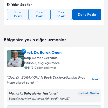
En Yakın Saatler
Yarın
Yarın
Yarın
Daha Fazla
15:20
15:40
16:40
Bölgenize yakın diğer uzmanlar
Prof. Dr. Burak Onan
Kalp Damar Cerrahisi
İstanbul
, Küçükçekmece
5
(
9
Değerlendirme)
Doç. Dr. BURAK ONAN Bey’e Doktorluğundan önce
Devamı
insan olarak sevgi...
Memorial Bahçelievler Hastanesi
Haritada Göster
Bahçelievler Merkez, Adnan Kahveci Blv. No: 227