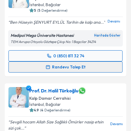
takvim hazırlandığında e-posta ile bilgilendireceğiz.
Takvim Talebini Gönder
İstanbul
, Bağcılar
5
(
5
Değerlendirme)
E-posta Adresiniz
Devamı
Ben Hüseyin ŞENYURT EYLÜL Tarihin de kalp ana...
Medipol Mega Üniversite Hastanesi
Haritada Göster
Kişisel verilerimin işlenmesine ilişkin
Aydınlatma
TEM Avrupa Otoyolu Göztepe Çıkışı No: 1 Bagcilar 34214
Metni
'ni okudum ve kişisel verilerimin belirtilen
kapsamda işlenmesini kabul ediyorum.
0 (850) 811 32 74
Randevu Takvimi Talebi
Randevu Talep Et
Takvim Talebini Gönder
Prof. Dr. Saygın Türkyılmaz
için randevu takvimi
talebi oluşturun. Size bu uzmandan randevu almanız
için bir takvim hazırlandığında e-posta ile
Prof. Dr. Halil Türkoğlu
bilgilendireceğiz.
Kalp Damar Cerrahisi
İstanbul
, Bağcılar
E-posta Adresiniz
4.9
(
4
Değerlendirme)
Sevgili hocam Allah Size Sağlıklı Ömürler nasip etsin
Devamı
sizi çok...