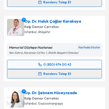
Randevu Talep Et
Randevu Takvimi Talebi
Prof. Dr. Burak Onan
için randevu takvimi talebi
Op. Dr. Haluk Çağlar Karakaya
oluşturun. Size bu uzmandan randevu almanız için bir
Kalp Damar Cerrahisi
takvim hazırlandığında e-posta ile bilgilendireceğiz.
İstanbul
, Ataşehir
E-posta Adresiniz
Memorial Göztepe Hastanesi
Haritada Göster
Yeni Sahra, Karaman Cd No: 1, 34634 Ataşehir/İstanbul
Kişisel verilerimin işlenmesine ilişkin
Aydınlatma
0 (850) 474 00 43
Randevu Takvimi Talebi
Metni
'ni okudum ve kişisel verilerimin belirtilen
Randevu Talep Et
kapsamda işlenmesini kabul ediyorum.
Op. Dr. Haluk Çağlar Karakaya
için randevu takvimi
talebi oluşturun. Size bu uzmandan randevu almanız
Takvim Talebini Gönder
Op. Dr. Şebnem Hüseynzade
için bir takvim hazırlandığında e-posta ile
bilgilendireceğiz.
Kalp Damar Cerrahisi
İstanbul
, Gaziosmanpaşa
E-posta Adresiniz