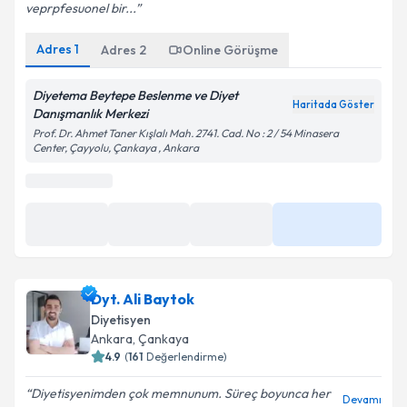
veprpfesuonel bir...
Adres
1
Adres
2
Online Görüşme
Diyetema Beytepe Beslenme ve Diyet
Haritada Göster
Danışmanlık Merkezi
Prof. Dr. Ahmet Taner Kışlalı Mah. 2741. Cad. No : 2 / 54 Minasera
Center, Çayyolu, Çankaya , Ankara
Dyt. Ali Baytok
Diyetisyen
Ankara
, Çankaya
4.9
(
161
Değerlendirme)
Diyetisyenimden çok memnunum. Süreç boyunca her
Devamı