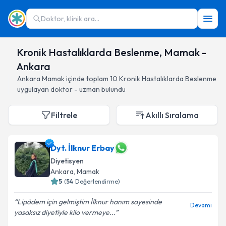
Doktor, klinik ara...
Kronik Hastalıklarda Beslenme, Mamak -
Ankara
Ankara
Mamak
içinde toplam
10
Kronik Hastalıklarda Beslenme
uygulayan doktor - uzman bulundu
Filtrele
Akıllı Sıralama
Dyt. İlknur Erbay
Diyetisyen
Ankara
, Mamak
5
(
54
Değerlendirme)
Lipödem için gelmiştim İlknur hanım sayesinde
Devamı
yasaksız diyetiyle kilo vermeye...