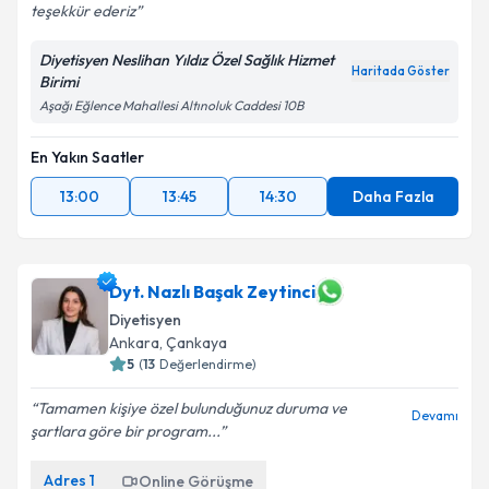
teşekkür ederiz
Diyetisyen Neslihan Yıldız Özel Sağlık Hizmet
Haritada Göster
Birimi
Aşağı Eğlence Mahallesi Altınoluk Caddesi 10B
En Yakın Saatler
13:00
13:45
14:30
Daha Fazla
Dyt. Nazlı Başak Zeytinci
Diyetisyen
Ankara
, Çankaya
5
(
13
Değerlendirme)
Tamamen kişiye özel bulunduğunuz duruma ve
Devamı
şartlara göre bir program...
Adres
1
Online Görüşme