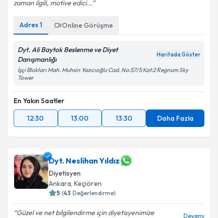
zaman ilgili, motive edici...
Adres
1
Online Görüşme
Dyt. Ali Baytok Beslenme ve Diyet
Haritada Göster
Danışmanlığı
İşçi Blokları Mah. Muhsin Yazıcıoğlu Cad. No:57/5 Kat:2 Regnum Sky
Tower
En Yakın Saatler
12:30
13:00
13:30
Daha Fazla
Dyt. Neslihan Yıldız
Diyetisyen
Ankara
, Keçiören
5
(
43
Değerlendirme)
Güzel ve net bilgilendirme için diyetisyenimize
Devamı