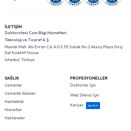
İLETİŞİM
Doktorsitesi Com Bilgi Hizmetleri
Teknoloji ve Ticaret A.Ş.
Maslak Mah. Ahi Evran Cd. A.O.S 55 Sokak No:2 Aksoy Plaza Giriş
Kat Kolektif House
İstanbul, Türkiye
SAĞLIK
PROFESYONELLER
Uzmanlar
Doktorlar İçin
Uzmanlık Alanları
Web Siteniz İçin
Hastalıklar
Kariyer
İşe Alım
Hizmetler
Hastaneler