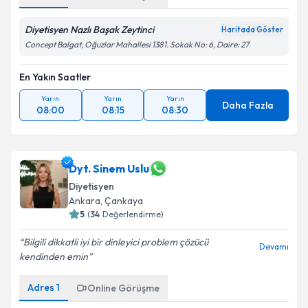
Diyetisyen Nazlı Başak Zeytinci
Haritada Göster
Concept Balgat, Oğuzlar Mahallesi 1381. Sokak No: 6, Daire: 27
En Yakın Saatler
Yarın
Yarın
Yarın
Daha Fazla
08:00
08:15
08:30
Dyt. Sinem Uslu
Diyetisyen
Ankara
, Çankaya
5
(
34
Değerlendirme)
Bilgili dikkatli iyi bir dinleyici problem çözücü
Devamı
kendinden emin
Adres
1
Online Görüşme