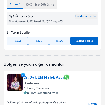
Adres
1
Online Görüşme
Dyt. İlknur Erbay
Haritada Göster
Ekin Mahallesi 1652. Sokak No:2/A iç Kapı:10
En Yakın Saatler
12:30
15:00
15:30
Daha Fazla
Bölgenize yakın diğer uzmanlar
Dr. Dyt. Elif Melek Avcı
Diyetisyen
Ankara
, Çankaya
5
(
1129
Değerlendirme)
Güler yüzlü ve olumlu yaklaşımı ile çok iyi
Devamı