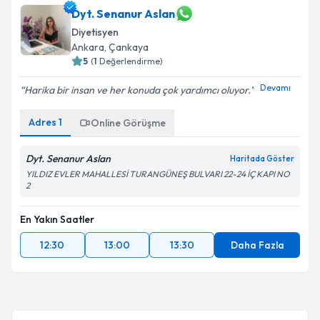
Dyt. Senanur Aslan
Diyetisyen
Ankara
, Çankaya
5
(
1
Değerlendirme)
Devamı
Harika bir insan ve her konuda çok yardımcı oluyor.
Adres
1
Online Görüşme
Dyt. Senanur Aslan
Haritada Göster
YILDIZ EVLER MAHALLESİ TURANGÜNEŞ BULVARI 22-24 İÇ KAPI NO
2
En Yakın Saatler
12:30
13:00
13:30
Daha Fazla