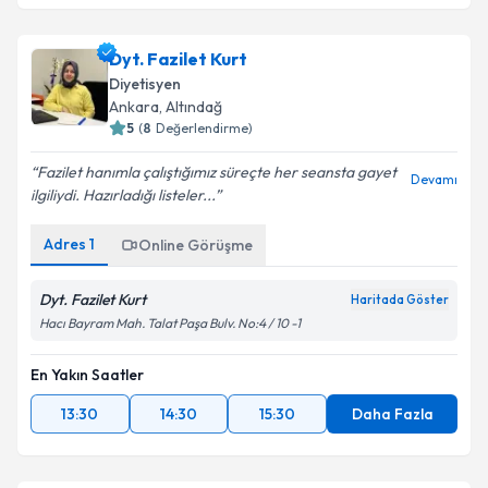
Dyt. Fazilet Kurt
Diyetisyen
Ankara
, Altındağ
5
(
8
Değerlendirme)
Fazilet hanımla çalıştığımız süreçte her seansta gayet
Devamı
ilgiliydi. Hazırladığı listeler...
Adres
1
Online Görüşme
Dyt. Fazilet Kurt
Haritada Göster
Hacı Bayram Mah. Talat Paşa Bulv. No:4 / 10 -1
En Yakın Saatler
13:30
14:30
15:30
Daha Fazla