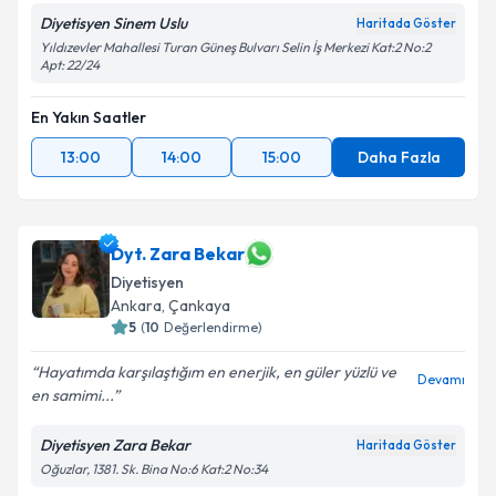
Diyetisyen Sinem Uslu
Haritada Göster
Yıldızevler Mahallesi Turan Güneş Bulvarı Selin İş Merkezi Kat:2 No:2
Apt: 22/24
En Yakın Saatler
13:00
14:00
15:00
Daha Fazla
Dyt. Zara Bekar
Diyetisyen
Ankara
, Çankaya
5
(
10
Değerlendirme)
Hayatımda karşılaştığım en enerjik, en güler yüzlü ve
Devamı
en samimi...
Diyetisyen Zara Bekar
Haritada Göster
Oğuzlar, 1381. Sk. Bina No:6 Kat:2 No:34