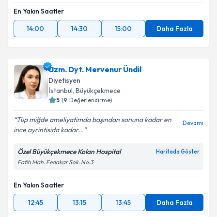
En Yakın Saatler
14:00
14:30
15:00
Daha Fazla
Uzm. Dyt. Mervenur Ündil
Diyetisyen
İstanbul
, Büyükçekmece
5
(
9
Değerlendirme)
Tüp miğde ameliyatimda başından sonuna kadar en
Devamı
ince ayrintisida kadar...
Özel Büyükçekmece Kolan Hospital
Haritada Göster
Fatih Mah. Fedakar Sok. No:3
En Yakın Saatler
12:45
13:15
13:45
Daha Fazla