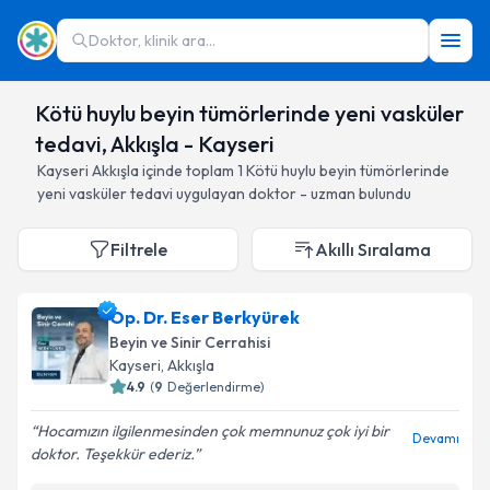
Doktor, klinik ara...
Kötü huylu beyin tümörlerinde yeni vasküler
tedavi, Akkışla - Kayseri
Kayseri
Akkışla
içinde toplam
1
Kötü huylu beyin tümörlerinde
yeni vasküler tedavi
uygulayan doktor - uzman bulundu
Filtrele
Akıllı Sıralama
Op. Dr. Eser Berkyürek
Beyin ve Sinir Cerrahisi
Kayseri
, Akkışla
4.9
(
9
Değerlendirme)
Hocamızın ilgilenmesinden çok memnunuz çok iyi bir
Devamı
doktor. Teşekkür ederiz.