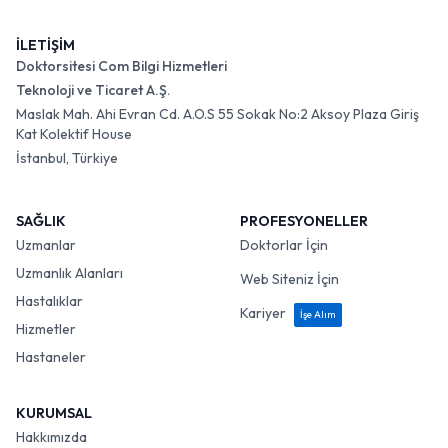
İLETİŞİM
Doktorsitesi Com Bilgi Hizmetleri
Teknoloji ve Ticaret A.Ş.
Maslak Mah. Ahi Evran Cd. A.O.S 55 Sokak No:2 Aksoy Plaza Giriş
Kat Kolektif House
İstanbul, Türkiye
SAĞLIK
PROFESYONELLER
Uzmanlar
Doktorlar İçin
Uzmanlık Alanları
Web Siteniz İçin
Hastalıklar
Kariyer
İşe Alım
Hizmetler
Hastaneler
KURUMSAL
Hakkımızda