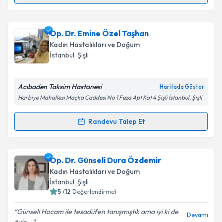
Metni
'ni okudum ve kişisel verilerimin belirtilen
kapsamda işlenmesini kabul ediyorum.
Op. Dr. Evrim Aksoy
için randevu takvimi talebi
Op. Dr. Emine Özel Taşhan
oluşturun. Size bu uzmandan randevu almanız için bir
Takvim Talebini Gönder
Kadın Hastalıkları ve Doğum
takvim hazırlandığında e-posta ile bilgilendireceğiz.
İstanbul
, Şişli
E-posta Adresiniz
Acıbaden Taksim Hastanesi
Haritada Göster
Harbiye Mahallesi Maçka Caddesi No 1 Feza Apt Kat 4 Şişli İstanbul, Şişli
Kişisel verilerimin işlenmesine ilişkin
Aydınlatma
Randevu Talep Et
Randevu Takvimi Talebi
Metni
'ni okudum ve kişisel verilerimin belirtilen
kapsamda işlenmesini kabul ediyorum.
Op. Dr. Emine Özel Taşhan
için randevu takvimi
Op. Dr. Günseli Dura Özdemir
talebi oluşturun. Size bu uzmandan randevu almanız
Takvim Talebini Gönder
Kadın Hastalıkları ve Doğum
için bir takvim hazırlandığında e-posta ile
İstanbul
, Şişli
bilgilendireceğiz.
5
(
12
Değerlendirme)
E-posta Adresiniz
Günseli Hocam ile tesadüfen tanışmıştık ama iyi ki de
Devamı