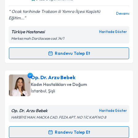
E-posta Adresiniz
Ocak tarihinde Trabzon ili Yomra İlçesi Kaşüstü
Devamı
Eğitim...
Türkiye Hastanesi
Haritada Göster
Merkez mah Darülaceze cad .14/1
Kişisel verilerimin işlenmesine ilişkin
Aydınlatma
Metni
'ni okudum ve kişisel verilerimin belirtilen
kapsamda işlenmesini kabul ediyorum.
Randevu Talep Et
Randevu Takvimi Talebi
Takvim Talebini Gönder
Op. Dr. Füreya Zilal Hocagil
için randevu takvimi
Op. Dr. Arzu Bebek
talebi oluşturun. Size bu uzmandan randevu almanız
Kadın Hastalıkları ve Doğum
için bir takvim hazırlandığında e-posta ile
İstanbul
, Şişli
bilgilendireceğiz.
E-posta Adresiniz
Op. Dr. Arzu Bebek
Haritada Göster
HARBİYE MAH. MACKA CAD. FEZA APT. NO 1 İC KAPİ NO 8
Randevu Talep Et
Randevu Takvimi Talebi