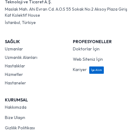
Teknoloji ve Ticaret A.Ş.
Maslak Mah. Ahi Evran Cd. A.O.S 55 Sokak No:2 Aksoy Plaza Giriş
Kat Kolektif House
İstanbul, Türkiye
SAĞLIK
PROFESYONELLER
Uzmanlar
Doktorlar İçin
Uzmanlık Alanları
Web Siteniz İçin
Hastalıklar
Kariyer
İşe Alım
Hizmetler
Hastaneler
KURUMSAL
Hakkımızda
Bize Ulaşın
Gizlilik Politikası