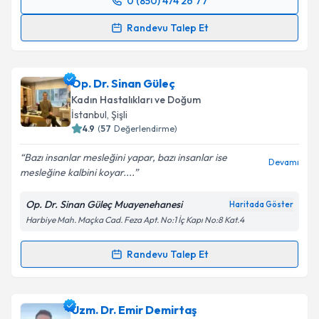
0 (850) 474 26 77
Randevu Takvimi Talebi
Randevu Talep Et
Prof. Dr. Süleyman Engin Akhan
için randevu
takvimi talebi oluşturun. Size bu uzmandan randevu
Op. Dr. Sinan Güleç
almanız için bir takvim hazırlandığında e-posta ile
bilgilendireceğiz.
Kadın Hastalıkları ve Doğum
İstanbul
, Şişli
E-posta Adresiniz
4.9
(
57
Değerlendirme)
Bazı insanlar mesleğini yapar, bazı insanlar ise
Devamı
mesleğine kalbini koyar....
Kişisel verilerimin işlenmesine ilişkin
Aydınlatma
Op. Dr. Sinan Güleç Muayenehanesi
Haritada Göster
Metni
'ni okudum ve kişisel verilerimin belirtilen
Harbiye Mah. Maçka Cad. Feza Apt. No:1 İç Kapı No:8 Kat.4
kapsamda işlenmesini kabul ediyorum.
Randevu Talep Et
Randevu Takvimi Talebi
Takvim Talebini Gönder
Op. Dr. Sinan Güleç
için randevu takvimi talebi
Uzm. Dr. Emir Demirtaş