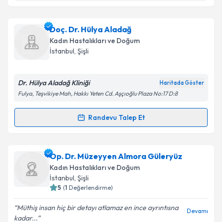
Kişisel verilerimin işlenmesine ilişkin
Aydınlatma
Metni
'ni okudum ve kişisel verilerimin belirtilen
kapsamda işlenmesini kabul ediyorum.
Op. Dr. Arzu Bebek
için randevu takvimi talebi
Doç. Dr. Hülya Aladağ
oluşturun. Size bu uzmandan randevu almanız için bir
Kadın Hastalıkları ve Doğum
takvim hazırlandığında e-posta ile bilgilendireceğiz.
Takvim Talebini Gönder
İstanbul
, Şişli
E-posta Adresiniz
Dr. Hülya Aladağ Kliniği
Haritada Göster
Fulya, Teşvikiye Mah, Hakkı Yeten Cd. Aşçıoğlu Plaza No:17 D:8
Kişisel verilerimin işlenmesine ilişkin
Aydınlatma
Randevu Talep Et
Randevu Takvimi Talebi
Metni
'ni okudum ve kişisel verilerimin belirtilen
kapsamda işlenmesini kabul ediyorum.
Doç. Dr. Hülya Aladağ
için randevu takvimi talebi
Op. Dr. Müzeyyen Almora Güleryüz
oluşturun. Size bu uzmandan randevu almanız için bir
Takvim Talebini Gönder
Kadın Hastalıkları ve Doğum
takvim hazırlandığında e-posta ile bilgilendireceğiz.
İstanbul
, Şişli
5
(
1
Değerlendirme)
E-posta Adresiniz
Müthiş insan hiç bir detayı atlamaz en ince ayrıntısna
Devamı
kadar...