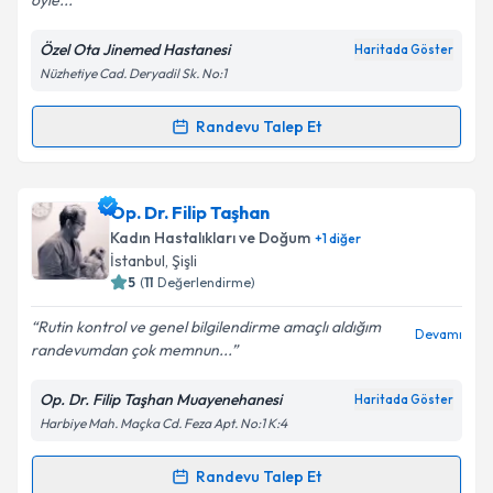
öyle...
Özel Ota Jinemed Hastanesi
Haritada Göster
Nüzhetiye Cad. Deryadil Sk. No:1
Kişisel verilerimin işlenmesine ilişkin
Aydınlatma
Metni
'ni okudum ve kişisel verilerimin belirtilen
kapsamda işlenmesini kabul ediyorum.
Randevu Talep Et
Randevu Takvimi Talebi
Takvim Talebini Gönder
Op. Dr. Günseli Dura Özdemir
için randevu takvimi
Op. Dr. Filip Taşhan
talebi oluşturun. Size bu uzmandan randevu almanız
Kadın Hastalıkları ve Doğum
+
1
diğer
için bir takvim hazırlandığında e-posta ile
İstanbul
, Şişli
bilgilendireceğiz.
5
(
11
Değerlendirme)
E-posta Adresiniz
Rutin kontrol ve genel bilgilendirme amaçlı aldığım
Devamı
randevumdan çok memnun...
Op. Dr. Filip Taşhan Muayenehanesi
Haritada Göster
Harbiye Mah. Maçka Cd. Feza Apt. No:1 K:4
Kişisel verilerimin işlenmesine ilişkin
Aydınlatma
Metni
'ni okudum ve kişisel verilerimin belirtilen
kapsamda işlenmesini kabul ediyorum.
Randevu Talep Et
Randevu Takvimi Talebi