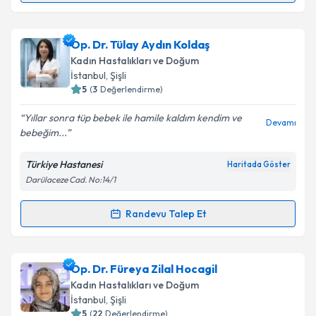
Takvim Talebini Gönder
Op. Dr. Filip Taşhan
için randevu takvimi talebi
Op. Dr. Tülay Aydın Koldaş
oluşturun. Size bu uzmandan randevu almanız için bir
Kadın Hastalıkları ve Doğum
takvim hazırlandığında e-posta ile bilgilendireceğiz.
İstanbul
, Şişli
5
(
3
Değerlendirme)
E-posta Adresiniz
Yıllar sonra tüp bebek ile hamile kaldım kendim ve
Devamı
bebeğim...
Türkiye Hastanesi
Haritada Göster
Kişisel verilerimin işlenmesine ilişkin
Aydınlatma
Darülaceze Cad. No:14/1
Metni
'ni okudum ve kişisel verilerimin belirtilen
kapsamda işlenmesini kabul ediyorum.
Randevu Talep Et
Randevu Takvimi Talebi
Takvim Talebini Gönder
Op. Dr. Tülay Aydın Koldaş
için randevu takvimi
Op. Dr. Füreya Zilal Hocagil
talebi oluşturun. Size bu uzmandan randevu almanız
Kadın Hastalıkları ve Doğum
için bir takvim hazırlandığında e-posta ile
İstanbul
, Şişli
bilgilendireceğiz.
5
(
22
Değerlendirme)