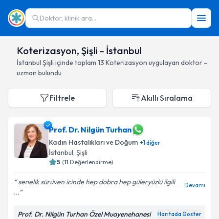
Doktor, klinik ara...
Koterizasyon, Şişli - İstanbul
İstanbul
Şişli
içinde toplam
13
Koterizasyon
uygulayan doktor -
uzman bulundu
Filtrele
Akıllı Sıralama
Prof. Dr. Nilgün Turhan
Kadın Hastalıkları ve Doğum
+
1
diğer
İstanbul
, Şişli
5
(
11
Değerlendirme)
senelik sürüven icinde hep dobra hep güleryüzlü ilgili
Devamı
...
Prof. Dr. Nilgün Turhan Özel Muayenehanesi
Haritada Göster