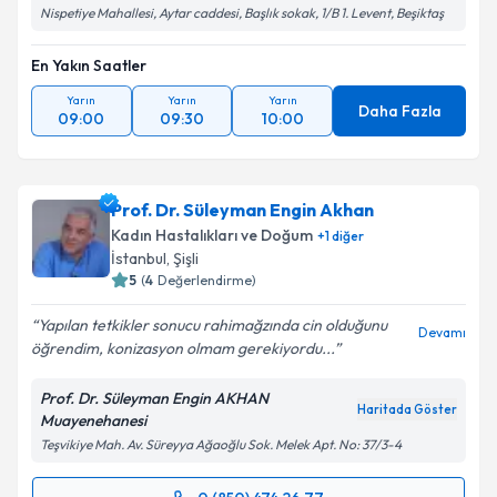
Nispetiye Mahallesi, Aytar caddesi, Başlık sokak, 1/B 1. Levent, Beşiktaş
En Yakın Saatler
Yarın
Yarın
Yarın
Daha Fazla
09:00
09:30
10:00
Prof. Dr. Süleyman Engin Akhan
Kadın Hastalıkları ve Doğum
+
1
diğer
İstanbul
, Şişli
5
(
4
Değerlendirme)
Yapılan tetkikler sonucu rahimağzında cin olduğunu
Devamı
öğrendim, konizasyon olmam gerekiyordu...
Prof. Dr. Süleyman Engin AKHAN
Haritada Göster
Muayenehanesi
Teşvikiye Mah. Av. Süreyya Ağaoğlu Sok. Melek Apt. No: 37/3-4