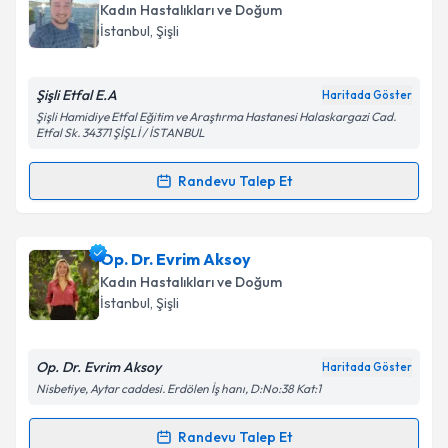
oluşturun. Size bu uzmandan randevu almanız için bir
Kadın Hastalıkları ve Doğum
takvim hazırlandığında e-posta ile bilgilendireceğiz.
İstanbul
, Şişli
E-posta Adresiniz
Şişli Etfal E.A
Haritada Göster
Şişli Hamidiye Etfal Eğitim ve Araştırma Hastanesi Halaskargazi Cad.
Etfal Sk. 34371 ŞİŞLİ / İSTANBUL
Kişisel verilerimin işlenmesine ilişkin
Aydınlatma
Randevu Talep Et
Metni
'ni okudum ve kişisel verilerimin belirtilen
Randevu Takvimi Talebi
kapsamda işlenmesini kabul ediyorum.
Uzm. Dr. Emir Demirtaş
için randevu takvimi talebi
Op. Dr. Evrim Aksoy
Takvim Talebini Gönder
oluşturun. Size bu uzmandan randevu almanız için bir
Kadın Hastalıkları ve Doğum
takvim hazırlandığında e-posta ile bilgilendireceğiz.
İstanbul
, Şişli
E-posta Adresiniz
Op. Dr. Evrim Aksoy
Haritada Göster
Nisbetiye, Aytar caddesi. Erdölen İş hanı, D:No:38 Kat:1
Kişisel verilerimin işlenmesine ilişkin
Aydınlatma
Randevu Talep Et
Randevu Takvimi Talebi