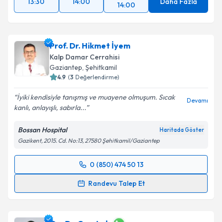
13:30
14:00
Daha Fazla
14:00
Prof. Dr. Hikmet İyem
Kalp Damar Cerrahisi
Gaziantep
, Şehitkamil
4.9
(
3
Değerlendirme)
İyiki kendisiyle tanışmış ve muayene olmuşum. Sıcak
Devamı
kanlı, anlayışlı, sabırla...
Bossan Hospital
Haritada Göster
Gazikent, 2015. Cd. No:13, 27580 Şehitkamil/Gaziantep
0 (850) 474 50 13
Randevu Takvimi Talebi
Randevu Talep Et
Prof. Dr. Hikmet İyem
için randevu takvimi talebi
oluşturun. Size bu uzmandan randevu almanız için bir