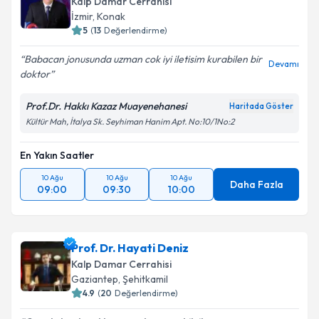
Kalp Damar Cerrahisi
İzmir
, Konak
5
(
13
Değerlendirme)
Babacan jonusunda uzman cok iyi iletisim kurabilen bir
Devamı
doktor
Prof.Dr. Hakkı Kazaz Muayenehanesi
Haritada Göster
Kültür Mah, İtalya Sk. Seyhiman Hanim Apt. No:10/1No:2
En Yakın Saatler
10 Ağu
10 Ağu
10 Ağu
Daha Fazla
09:00
09:30
10:00
Prof. Dr. Hayati Deniz
Kalp Damar Cerrahisi
Gaziantep
, Şehitkamil
4.9
(
20
Değerlendirme)