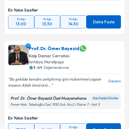
En Yakın Saatler
10 Ağu
10 Ağu
10 Ağu
Daha Fazla
13:00
13:30
14:30
Prof. Dr. Ömer Bayezid
Kalp Damar Cerrahisi
Antalya
, Muratpaşa
5
(
69
Değerlendirme)
Bu şekilde kendini yetiştirmiş işini mükemmel yapan
Devamı
insanın Allah ömürünü...
Prof. Dr. Ömer Bayezid Özel Muayenehane
Haritada Göster
Fener Mah. Tekelioğlu Cad. 1950 Sok. No:2 / Daire: 7 - Kat: 3
En Yakın Saatler
10 Ağu