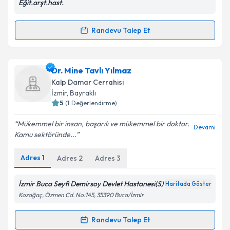
Eğit.arşt.hast.
Randevu Talep Et
Randevu Takvimi Talebi
Uzm. Dr. Övünç Aslan
için randevu takvimi talebi
Dr. Mine Tavlı Yılmaz
oluşturun. Size bu uzmandan randevu almanız için bir
Kalp Damar Cerrahisi
takvim hazırlandığında e-posta ile bilgilendireceğiz.
İzmir
, Bayraklı
5
(
1
Değerlendirme)
E-posta Adresiniz
Mükemmel bir insan, başarılı ve mükemmel bir doktor.
Devamı
Kamu sektöründe...
Adres
1
Adres
2
Adres
3
Kişisel verilerimin işlenmesine ilişkin
Aydınlatma
Metni
'ni okudum ve kişisel verilerimin belirtilen
kapsamda işlenmesini kabul ediyorum.
İzmir Buca Seyfi Demirsoy Devlet Hastanesi(S)
Haritada Göster
Kozağaç, Özmen Cd. No:145, 35390 Buca/İzmir
Takvim Talebini Gönder
Randevu Talep Et
Randevu Takvimi Talebi