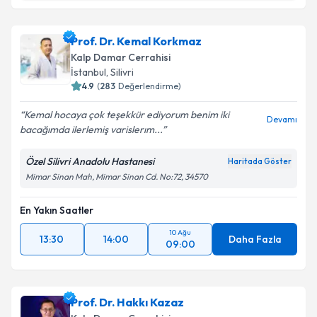
Dr. Mine Tavlı Yılmaz
için randevu takvimi talebi
Prof. Dr. Kemal Korkmaz
oluşturun. Size bu uzmandan randevu almanız için bir
Kalp Damar Cerrahisi
takvim hazırlandığında e-posta ile bilgilendireceğiz.
İstanbul
, Silivri
4.9
(
283
Değerlendirme)
E-posta Adresiniz
Kemal hocaya çok teşekkür ediyorum benim iki
Devamı
bacağımda ilerlemiş varislerım...
Özel Silivri Anadolu Hastanesi
Haritada Göster
Kişisel verilerimin işlenmesine ilişkin
Aydınlatma
Mimar Sinan Mah, Mimar Sinan Cd. No:72, 34570
Metni
'ni okudum ve kişisel verilerimin belirtilen
kapsamda işlenmesini kabul ediyorum.
En Yakın Saatler
10 Ağu
Takvim Talebini Gönder
13:30
14:00
Daha Fazla
09:00
Prof. Dr. Hakkı Kazaz