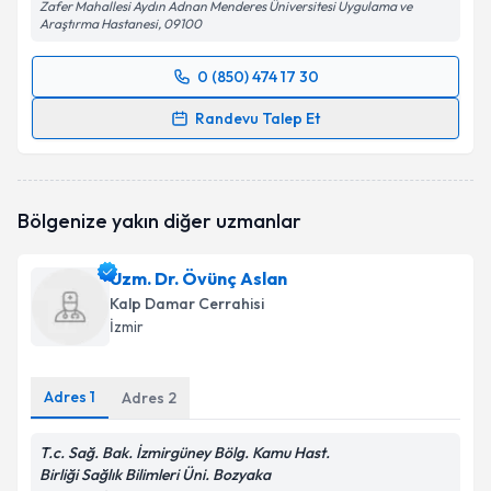
Zafer Mahallesi Aydın Adnan Menderes Üniversitesi Uygulama ve
Araştırma Hastanesi, 09100
0 (850) 474 17 30
Randevu Takvimi Talebi
Randevu Talep Et
Prof. Dr. Erdem Ali Özkısacık
için randevu takvimi
talebi oluşturun. Size bu uzmandan randevu almanız
için bir takvim hazırlandığında e-posta ile
Bölgenize yakın diğer uzmanlar
bilgilendireceğiz.
E-posta Adresiniz
Uzm. Dr. Övünç Aslan
Kalp Damar Cerrahisi
İzmir
Kişisel verilerimin işlenmesine ilişkin
Aydınlatma
Adres
1
Adres
2
Metni
'ni okudum ve kişisel verilerimin belirtilen
kapsamda işlenmesini kabul ediyorum.
T.c. Sağ. Bak. İzmirgüney Bölg. Kamu Hast.
Birliği Sağlık Bilimleri Üni. Bozyaka
Takvim Talebini Gönder