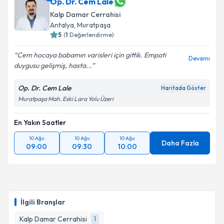
takvim hazırlandığında e-posta ile bilgilendireceğiz.
Op. Dr. Cem Lale
Kalp Damar Cerrahisi
E-posta Adresiniz
Antalya
, Muratpaşa
5
(
1
Değerlendirme)
Cem hocaya babamın varisleri için gittik. Empati
Devamı
duygusu gelişmiş, hasta...
Kişisel verilerimin işlenmesine ilişkin
Aydınlatma
Metni
'ni okudum ve kişisel verilerimin belirtilen
Op. Dr. Cem Lale
Haritada Göster
kapsamda işlenmesini kabul ediyorum.
Muratpaşa Mah. Eski Lara Yolu Üzeri
Takvim Talebini Gönder
En Yakın Saatler
10 Ağu
10 Ağu
10 Ağu
Daha Fazla
09:00
09:30
10:00
İlgili Branşlar
Kalp Damar Cerrahisi
1