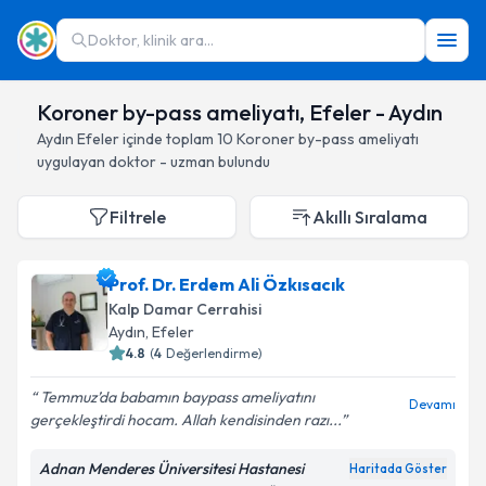
Doktor, klinik ara...
Koroner by-pass ameliyatı, Efeler - Aydın
Aydın
Efeler
içinde toplam
10
Koroner by-pass ameliyatı
uygulayan doktor - uzman bulundu
Filtrele
Akıllı Sıralama
Prof. Dr. Erdem Ali Özkısacık
Kalp Damar Cerrahisi
Aydın
, Efeler
4.8
(
4
Değerlendirme)
Temmuz’da babamın baypass ameliyatını
Devamı
gerçekleştirdi hocam. Allah kendisinden razı...
Adnan Menderes Üniversitesi Hastanesi
Haritada Göster