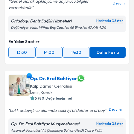
Genel olarak açıklayıcı ve doyurucu bilgiler
Devamı
vermektedir
Ortadoğu Deniz Sağlık Hizmetleri
Haritada Göster
Değirmiçen Mah. Mithat Enç Cad. No :16 Bina No :17 KAt :1 D:1
En Yakın Saatler
13:30
14:00
14:30
Daha Fazla
Op. Dr. Erol Bahtiyar
Kalp Damar Cerrahisi
İzmir
, Konak
5
(
80
Değerlendirme)
Devamı
cokk anlayışlı ve alanında cokk iyi bi doktor erol bey
Op. Dr. Erol Bahtiyar Muayenehanesi
Haritada Göster
Alsancak Mahallesi Ali Çetinkaya Bulvarı No:31 Daire:9 (51)