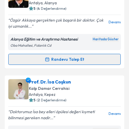
takvim hazırlandığında e-posta ile bilgilendireceğiz.
Antalya
, Alanya
5
(
4
Değerlendirme)
E-posta Adresiniz
Özgür Akkaya gerçekten çok başarılı bir doktor. Çok
Devamı
iyi uzmanlık...
Alanya Eğitim ve Araştırma Hastanesi
Haritada Göster
Kişisel verilerimin işlenmesine ilişkin
Aydınlatma
Oba Mahallesi, Fidanlık Cd
Metni
'ni okudum ve kişisel verilerimin belirtilen
kapsamda işlenmesini kabul ediyorum.
Randevu Talep Et
Randevu Takvimi Talebi
Takvim Talebini Gönder
Op. Dr. Özgür Akkaya
için randevu takvimi talebi
Prof. Dr. İsa Coşkun
oluşturun. Size bu uzmandan randevu almanız için bir
Kalp Damar Cerrahisi
takvim hazırlandığında e-posta ile bilgilendireceğiz.
Antalya
, Kepez
5
(
2
Değerlendirme)
E-posta Adresiniz
Doktorumuz İsa bey elleri öpülesi değeri kıymeti
Devamı
bilinmesi gereken nadir...