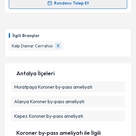
Randevu Talep Et
Randevu Takvimi Talebi
Kişisel verilerimin işlenmesine ilişkin
Aydınlatma
Metni
'ni okudum ve kişisel verilerimin belirtilen
kapsamda işlenmesini kabul ediyorum.
Doç. Dr. Aydemir Koçarslan
için randevu takvimi
talebi oluşturun. Size bu uzmandan randevu almanız
İlgili Branşlar
için bir takvim hazırlandığında e-posta ile
Takvim Talebini Gönder
bilgilendireceğiz.
Kalp Damar Cerrahisi
8
E-posta Adresiniz
Antalya İlçeleri
Muratpaşa
Kişisel verilerimin işlenmesine ilişkin
Koroner by-pass ameliyatı
Aydınlatma
Metni
'ni okudum ve kişisel verilerimin belirtilen
kapsamda işlenmesini kabul ediyorum.
Alanya
Koroner by-pass ameliyatı
Kepez
Koroner by-pass ameliyatı
Takvim Talebini Gönder
Koroner by-pass ameliyatı ile İlgili