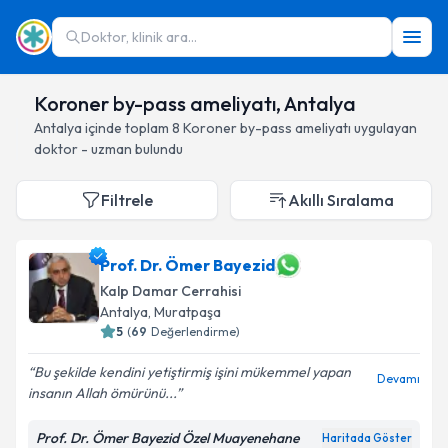
Doktor, klinik ara...
Koroner by-pass ameliyatı, Antalya
Antalya
içinde toplam
8
Koroner by-pass ameliyatı
uygulayan
doktor - uzman bulundu
Filtrele
Akıllı Sıralama
Prof. Dr. Ömer Bayezid
Kalp Damar Cerrahisi
Antalya
, Muratpaşa
5
(
69
Değerlendirme)
Bu şekilde kendini yetiştirmiş işini mükemmel yapan
Devamı
insanın Allah ömürünü...
Prof. Dr. Ömer Bayezid Özel Muayenehane
Haritada Göster