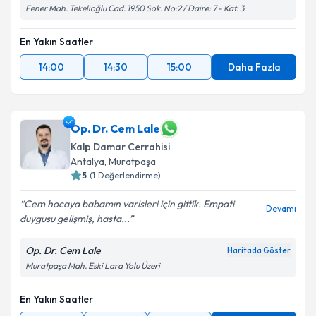
Fener Mah. Tekelioğlu Cad. 1950 Sok. No:2 / Daire: 7 - Kat: 3
En Yakın Saatler
14:00
14:30
15:00
Daha Fazla
Op. Dr. Cem Lale
Kalp Damar Cerrahisi
Antalya
, Muratpaşa
5
(
1
Değerlendirme)
Cem hocaya babamın varisleri için gittik. Empati
Devamı
duygusu gelişmiş, hasta...
Op. Dr. Cem Lale
Haritada Göster
Muratpaşa Mah. Eski Lara Yolu Üzeri
En Yakın Saatler