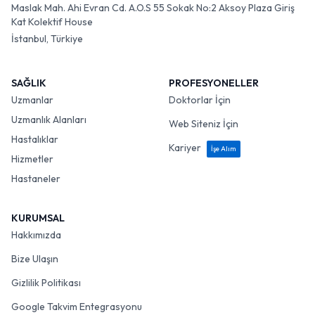
Maslak Mah. Ahi Evran Cd. A.O.S 55 Sokak No:2 Aksoy Plaza Giriş
Kat Kolektif House
İstanbul, Türkiye
SAĞLIK
PROFESYONELLER
Uzmanlar
Doktorlar İçin
Uzmanlık Alanları
Web Siteniz İçin
Hastalıklar
Kariyer
İşe Alım
Hizmetler
Hastaneler
KURUMSAL
Hakkımızda
Bize Ulaşın
Gizlilik Politikası
Google Takvim Entegrasyonu