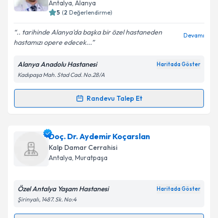
için bir takvim hazırlandığında e-posta ile
Antalya
, Alanya
bilgilendireceğiz.
5
(
2
Değerlendirme)
E-posta Adresiniz
.. tarihinde Alanya'da başka bir özel hastaneden
Devamı
hastamızı opere edecek...
Alanya Anadolu Hastanesi
Haritada Göster
Kadıpaşa Mah. Stad Cad. No.28/A
Kişisel verilerimin işlenmesine ilişkin
Aydınlatma
Metni
'ni okudum ve kişisel verilerimin belirtilen
kapsamda işlenmesini kabul ediyorum.
Randevu Talep Et
Randevu Takvimi Talebi
Takvim Talebini Gönder
Op. Dr. Nurzhan Narymbetov
için randevu takvimi
Doç. Dr. Aydemir Koçarslan
talebi oluşturun. Size bu uzmandan randevu almanız
Kalp Damar Cerrahisi
için bir takvim hazırlandığında e-posta ile
Antalya
, Muratpaşa
bilgilendireceğiz.
E-posta Adresiniz
Özel Antalya Yaşam Hastanesi
Haritada Göster
Şirinyalı, 1487. Sk. No:4