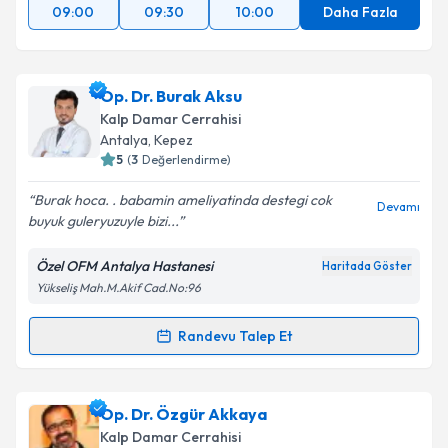
09:00
09:30
10:00
Daha Fazla
Op. Dr. Burak Aksu
Kalp Damar Cerrahisi
Antalya
, Kepez
5
(
3
Değerlendirme)
Burak hoca. . babamin ameliyatinda destegi cok
Devamı
buyuk guleryuzuyle bizi...
Özel OFM Antalya Hastanesi
Haritada Göster
Yükseliş Mah.M.Akif Cad.No:96
Randevu Talep Et
Randevu Takvimi Talebi
Op. Dr. Burak Aksu
için randevu takvimi talebi
Op. Dr. Özgür Akkaya
oluşturun. Size bu uzmandan randevu almanız için bir
Kalp Damar Cerrahisi