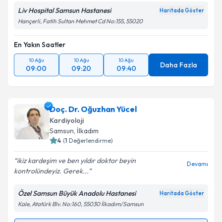
Liv Hospital Samsun Hastanesi
Haritada Göster
Hançerli, Fatih Sultan Mehmet Cd No:155, 55020
En Yakın Saatler
10 Ağu
10 Ağu
10 Ağu
Daha Fazla
09:00
09:20
09:40
Doç. Dr. Oğuzhan Yücel
Kardiyoloji
Samsun
, İlkadım
4
(
1
Değerlendirme)
ikiz kardeşim ve ben yıldır doktor beyin
Devamı
kontrolündeyiz. Gerek...
Özel Samsun Büyük Anadolu Hastanesi
Haritada Göster
Kale, Atatürk Blv. No:160, 55030 İlkadım/Samsun