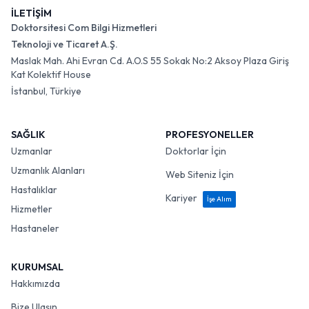
İLETİŞİM
Doktorsitesi Com Bilgi Hizmetleri
Teknoloji ve Ticaret A.Ş.
Maslak Mah. Ahi Evran Cd. A.O.S 55 Sokak No:2 Aksoy Plaza Giriş
Kat Kolektif House
İstanbul, Türkiye
SAĞLIK
PROFESYONELLER
Uzmanlar
Doktorlar İçin
Uzmanlık Alanları
Web Siteniz İçin
Hastalıklar
Kariyer
İşe Alım
Hizmetler
Hastaneler
KURUMSAL
Hakkımızda
Bize Ulaşın