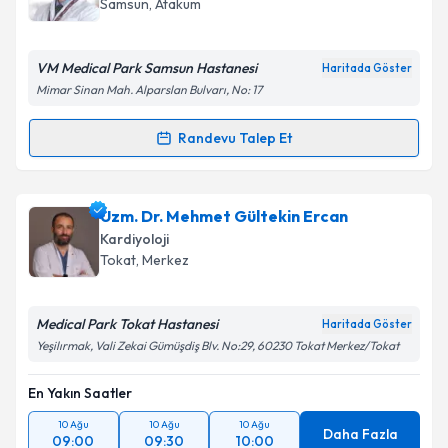
Samsun
, Atakum
E-posta Adresiniz
VM Medical Park Samsun Hastanesi
Haritada Göster
Mimar Sinan Mah. Alparslan Bulvarı, No: 17
Kişisel verilerimin işlenmesine ilişkin
Aydınlatma
Randevu Talep Et
Randevu Takvimi Talebi
Metni
'ni okudum ve kişisel verilerimin belirtilen
kapsamda işlenmesini kabul ediyorum.
Uzm. Dr. Alirıza Erbay
için randevu takvimi talebi
Uzm. Dr. Mehmet Gültekin Ercan
oluşturun. Size bu uzmandan randevu almanız için bir
Takvim Talebini Gönder
Kardiyoloji
takvim hazırlandığında e-posta ile bilgilendireceğiz.
Tokat
, Merkez
E-posta Adresiniz
Medical Park Tokat Hastanesi
Haritada Göster
Yeşilırmak, Vali Zekai Gümüşdiş Blv. No:29, 60230 Tokat Merkez/Tokat
En Yakın Saatler
Kişisel verilerimin işlenmesine ilişkin
Aydınlatma
Metni
'ni okudum ve kişisel verilerimin belirtilen
10 Ağu
10 Ağu
10 Ağu
kapsamda işlenmesini kabul ediyorum.
Daha Fazla
09:00
09:30
10:00