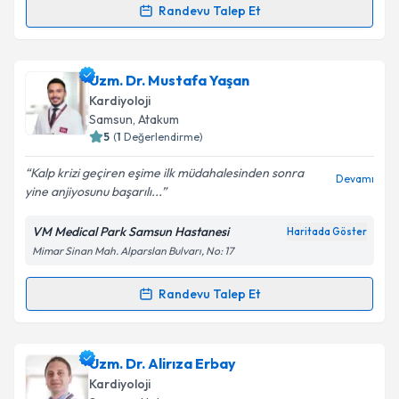
Randevu Talep Et
Randevu Takvimi Talebi
Doç. Dr. Oğuzhan Yücel
için randevu takvimi talebi
Uzm. Dr. Mustafa Yaşan
oluşturun. Size bu uzmandan randevu almanız için bir
Kardiyoloji
takvim hazırlandığında e-posta ile bilgilendireceğiz.
Samsun
, Atakum
5
(
1
Değerlendirme)
E-posta Adresiniz
Kalp krizi geçiren eşime ilk müdahalesinden sonra
Devamı
yine anjiyosunu başarılı...
VM Medical Park Samsun Hastanesi
Haritada Göster
Kişisel verilerimin işlenmesine ilişkin
Aydınlatma
Mimar Sinan Mah. Alparslan Bulvarı, No: 17
Metni
'ni okudum ve kişisel verilerimin belirtilen
kapsamda işlenmesini kabul ediyorum.
Randevu Talep Et
Randevu Takvimi Talebi
Takvim Talebini Gönder
Uzm. Dr. Mustafa Yaşan
için randevu takvimi talebi
Uzm. Dr. Alirıza Erbay
oluşturun. Size bu uzmandan randevu almanız için bir
Kardiyoloji
takvim hazırlandığında e-posta ile bilgilendireceğiz.