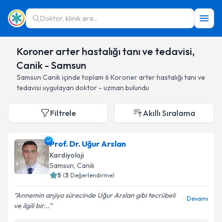
Doktor, klinik ara...
Koroner arter hastalığı tanı ve tedavisi,
Canik - Samsun
Samsun
Canik
içinde toplam
6
Koroner arter hastalığı tanı ve
tedavisi
uygulayan doktor - uzman bulundu
Filtrele
Akıllı Sıralama
Prof. Dr. Uğur Arslan
Kardiyoloji
Samsun
, Canik
5
(
3
Değerlendirme)
Annemin anjiyo sürecinde Uğur Arslan gibi tecrübeli
Devamı
ve ilgili bir...