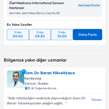
Özel Medicana International Samsun
Haritada Göster
Hastanesi
Yeni Mah. Şehit Mesut Birinci Cad.No:85
En Yakın Saatler
10 Ağu
10 Ağu
10 Ağu
Daha Fazla
09:00
09:30
10:00
Bölgenize yakın diğer uzmanlar
Uzm. Dr. Baran Yüksekkaya
Kardiyoloji
Samsun
, İlkadım
5
(
6
Değerlendirme)
Kalp rahatsızlığım nedeniyle başvurduğum Sayın Dr.
Devamı
Baran Yüksekkaya'dan aldığım sağlık...