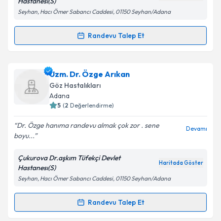
Hastanesı(S)
Seyhan, Hacı Ömer Sabancı Caddesi, 01150 Seyhan/Adana
Kişisel verilerimin işlenmesine ilişkin
Aydınlatma
Metni
'ni okudum ve kişisel verilerimin belirtilen
Randevu Talep Et
Randevu Takvimi Talebi
kapsamda işlenmesini kabul ediyorum.
Dr. Mehmet Remzi Coşkun
için randevu takvimi
Uzm. Dr. Özge Arıkan
Takvim Talebini Gönder
talebi oluşturun. Size bu uzmandan randevu almanız
Göz Hastalıkları
için bir takvim hazırlandığında e-posta ile
Adana
bilgilendireceğiz.
5
(
2
Değerlendirme)
E-posta Adresiniz
Dr. Özge hanıma randevu almak çok zor . sene
Devamı
boyu...
Çukurova Dr.aşkım Tüfekçi Devlet
Haritada Göster
Hastanesı(S)
Kişisel verilerimin işlenmesine ilişkin
Aydınlatma
Seyhan, Hacı Ömer Sabancı Caddesi, 01150 Seyhan/Adana
Metni
'ni okudum ve kişisel verilerimin belirtilen
kapsamda işlenmesini kabul ediyorum.
Randevu Talep Et
Randevu Takvimi Talebi