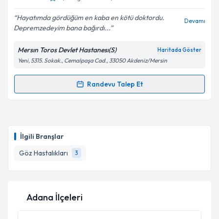
E-posta Adresiniz
Hayatımda gördüğüm en kaba en kötü doktordu.
Devamı
Depremzedeyim bana bağırdı...
Mersın Toros Devlet Hastanesı(S)
Haritada Göster
Kişisel verilerimin işlenmesine ilişkin
Aydınlatma
Yeni, 5315. Sokak., Cemalpaşa Cad., 33050 Akdeniz/Mersin
Metni
'ni okudum ve kişisel verilerimin belirtilen
kapsamda işlenmesini kabul ediyorum.
Randevu Talep Et
Randevu Takvimi Talebi
Takvim Talebini Gönder
Dr. Fatma Suzan Şentut
için randevu takvimi talebi
oluşturun. Size bu uzmandan randevu almanız için bir
İlgili Branşlar
takvim hazırlandığında e-posta ile bilgilendireceğiz.
Göz Hastalıkları
3
E-posta Adresiniz
Adana İlçeleri
Kişisel verilerimin işlenmesine ilişkin
Aydınlatma
Metni
'ni okudum ve kişisel verilerimin belirtilen