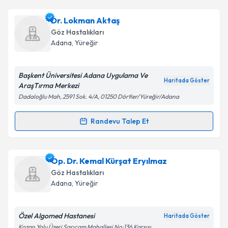
Takvim Talebini Gönder
Uzm. Dr. Özge Arıkan
için randevu takvimi talebi
Dr. Lokman Aktaş
oluşturun. Size bu uzmandan randevu almanız için bir
Göz Hastalıkları
takvim hazırlandığında e-posta ile bilgilendireceğiz.
Adana
, Yüreğir
E-posta Adresiniz
Başkent Üniversitesi Adana Uygulama Ve
Haritada Göster
AraşTırma Merkezi
Dadaloğlu Mah, 2591 Sok. 4/A, 01250 Dörtler/Yüreğir/Adana
Kişisel verilerimin işlenmesine ilişkin
Aydınlatma
Metni
'ni okudum ve kişisel verilerimin belirtilen
Randevu Talep Et
Randevu Takvimi Talebi
kapsamda işlenmesini kabul ediyorum.
Dr. Lokman Aktaş
için randevu takvimi talebi
Op. Dr. Kemal Kürşat Eryılmaz
Takvim Talebini Gönder
oluşturun. Size bu uzmandan randevu almanız için bir
Göz Hastalıkları
takvim hazırlandığında e-posta ile bilgilendireceğiz.
Adana
, Yüreğir
E-posta Adresiniz
Özel Algomed Hastanesi
Haritada Göster
Kozan Yolu Üzeri Sarıçam Mahallesi No:136 Karşısı