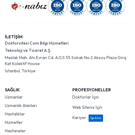
İLETİŞİM
Doktorsitesi Com Bilgi Hizmetleri
Teknoloji ve Ticaret A.Ş.
Maslak Mah. Ahi Evran Cd. A.O.S 55 Sokak No:2 Aksoy Plaza Giriş
Kat Kolektif House
İstanbul, Türkiye
SAĞLIK
PROFESYONELLER
Uzmanlar
Doktorlar İçin
Uzmanlık Alanları
Web Siteniz İçin
Hastalıklar
Kariyer
İşe Alım
Hizmetler
Hastaneler