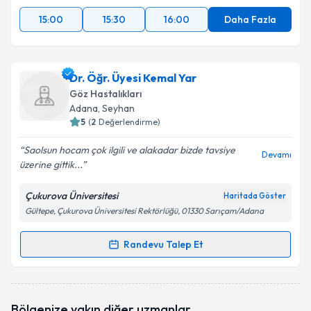
15:00
15:30
16:00
Daha Fazla
Dr. Öğr. Üyesi Kemal Yar
Göz Hastalıkları
Adana
, Seyhan
5
(
2
Değerlendirme)
Saolsun hocam çok ilgili ve alakadar bizde tavsiye
Devamı
üzerine gittik...
Çukurova Üniversitesi
Haritada Göster
Gültepe, Çukurova Üniversitesi Rektörlüğü, 01330 Sarıçam/Adana
Randevu Talep Et
Randevu Takvimi Talebi
Dr. Öğr. Üyesi Kemal Yar
için randevu takvimi talebi
Bölgenize yakın diğer uzmanlar