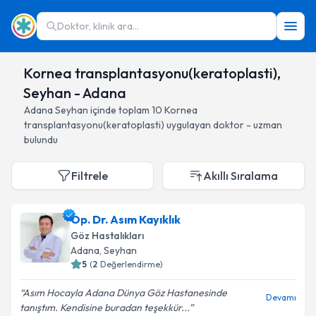
Doktor, klinik ara...
Kornea transplantasyonu(keratoplasti),
Seyhan - Adana
Adana
Seyhan
içinde toplam
10
Kornea
transplantasyonu(keratoplasti)
uygulayan doktor - uzman
bulundu
Filtrele
Akıllı Sıralama
Op. Dr. Asım Kayıklık
Göz Hastalıkları
Adana
, Seyhan
5
(
2
Değerlendirme)
Asım Hocayla Adana Dünya Göz Hastanesinde
Devamı
tanıştım. Kendisine buradan teşekkür...