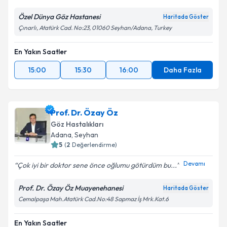
Özel Dünya Göz Hastanesi
Haritada Göster
Çınarlı, Atatürk Cad. No:23, 01060 Seyhan/Adana, Turkey
En Yakın Saatler
15:00
15:30
16:00
Daha Fazla
Prof. Dr. Özay Öz
Göz Hastalıkları
Adana
, Seyhan
5
(
2
Değerlendirme)
Devamı
Çok iyi bir doktor sene önce oğlumu götürdüm bu...
Prof. Dr. Özay Öz Muayenehanesi
Haritada Göster
Cemalpaşa Mah.Atatürk Cad.No:48 Sapmaz İş Mrk.Kat.6
En Yakın Saatler