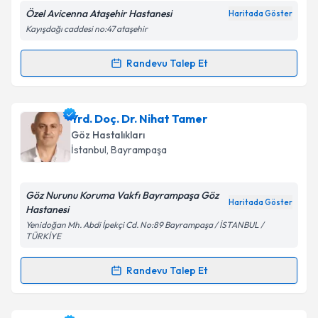
Özel Avicenna Ataşehir Hastanesi
Haritada Göster
Kayışdağı caddesi no:47 ataşehir
Kişisel verilerimin işlenmesine ilişkin
Aydınlatma
Randevu Talep Et
Randevu Takvimi Talebi
Metni
'ni okudum ve kişisel verilerimin belirtilen
kapsamda işlenmesini kabul ediyorum.
Op. Dr. Yasin Yılmaz
için randevu takvimi talebi
Yrd. Doç. Dr. Nihat Tamer
oluşturun. Size bu uzmandan randevu almanız için bir
Takvim Talebini Gönder
Göz Hastalıkları
takvim hazırlandığında e-posta ile bilgilendireceğiz.
İstanbul
, Bayrampaşa
E-posta Adresiniz
Göz Nurunu Koruma Vakfı Bayrampaşa Göz
Haritada Göster
Hastanesi
Yenidoğan Mh. Abdi İpekçi Cd. No:89 Bayrampaşa / İSTANBUL /
TÜRKİYE
Kişisel verilerimin işlenmesine ilişkin
Aydınlatma
Metni
'ni okudum ve kişisel verilerimin belirtilen
Randevu Talep Et
kapsamda işlenmesini kabul ediyorum.
Randevu Takvimi Talebi
Takvim Talebini Gönder