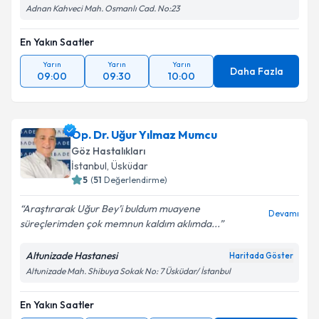
Adnan Kahveci Mah. Osmanlı Cad. No:23
En Yakın Saatler
Yarın
Yarın
Yarın
Daha Fazla
09:00
09:30
10:00
Op. Dr. Uğur Yılmaz Mumcu
Göz Hastalıkları
İstanbul
, Üsküdar
5
(
51
Değerlendirme)
Araştırarak Uğur Bey’i buldum muayene
Devamı
süreçlerimden çok memnun kaldım aklımda...
Altunizade Hastanesi
Haritada Göster
Altunizade Mah. Shibuya Sokak No: 7 Üsküdar/ İstanbul
En Yakın Saatler