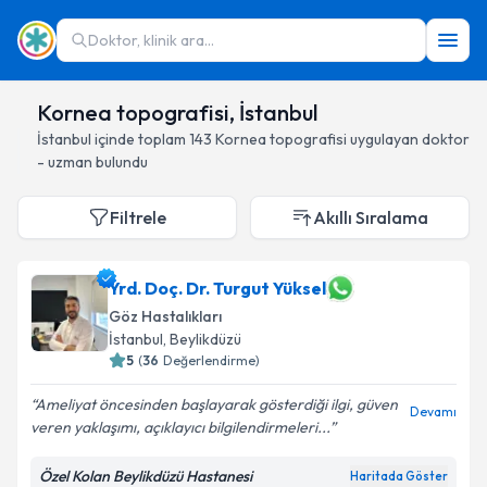
Doktor, klinik ara...
Kornea topografisi, İstanbul
İstanbul
içinde toplam
143
Kornea topografisi
uygulayan doktor
- uzman bulundu
Filtrele
Akıllı Sıralama
Yrd. Doç. Dr. Turgut Yüksel
Göz Hastalıkları
İstanbul
, Beylikdüzü
5
(
36
Değerlendirme)
Ameliyat öncesinden başlayarak gösterdiği ilgi, güven
Devamı
veren yaklaşımı, açıklayıcı bilgilendirmeleri...
Özel Kolan Beylikdüzü Hastanesi
Haritada Göster