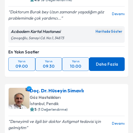
Doktorum Burak bey Uzun zamandır yaşadığım göz
Devamı
problemimde çok yardımcı...
Acıbadem Kartal Hastanesi
Haritada Göster
Çavuşoğlu, Sanayi Cd. No:1, 34873
En Yakın Saatler
Yarın
Yarın
Yarın
Daha Fazla
09:00
09:30
10:00
Doç. Dr. Hüseyin Simavlı
Göz Hastalıkları
İstanbul
, Pendik
5
(
1
Değerlendirme)
Deneyimli ve ilgili bir doktor Astigmat tedavisi için
Devamı
gelmiştim