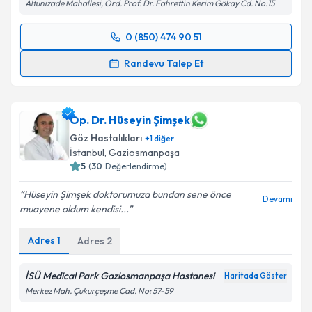
Altunizade Mahallesi, Ord. Prof. Dr. Fahrettin Kerim Gökay Cd. No:15
0 (850) 474 90 51
Randevu Takvimi Talebi
Randevu Talep Et
Op. Dr. Figen Küçüksezer
için randevu takvimi talebi
oluşturun. Size bu uzmandan randevu almanız için bir
takvim hazırlandığında e-posta ile bilgilendireceğiz.
Op. Dr. Hüseyin Şimşek
Göz Hastalıkları
+
1
diğer
E-posta Adresiniz
İstanbul
, Gaziosmanpaşa
5
(
30
Değerlendirme)
Hüseyin Şimşek doktorumuza bundan sene önce
Devamı
muayene oldum kendisi...
Kişisel verilerimin işlenmesine ilişkin
Aydınlatma
Metni
'ni okudum ve kişisel verilerimin belirtilen
Adres
1
Adres
2
kapsamda işlenmesini kabul ediyorum.
İSÜ Medical Park Gaziosmanpaşa Hastanesi
Haritada Göster
Takvim Talebini Gönder
Merkez Mah. Çukurçeşme Cad. No: 57-59