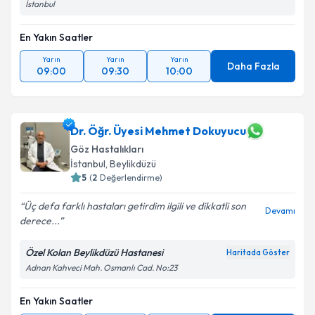
İstanbul
En Yakın Saatler
Yarın
Yarın
Yarın
Daha Fazla
09:00
09:30
10:00
Dr. Öğr. Üyesi Mehmet Dokuyucu
Göz Hastalıkları
İstanbul
, Beylikdüzü
5
(
2
Değerlendirme)
Üç defa farklı hastaları getirdim ilgili ve dikkatli son
Devamı
derece...
Özel Kolan Beylikdüzü Hastanesi
Haritada Göster
Adnan Kahveci Mah. Osmanlı Cad. No:23
En Yakın Saatler