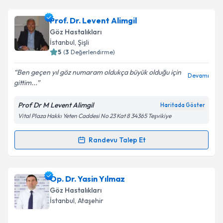
Op. Dr. Ayla Kut
için randevu takvimi talebi oluşturun.
Prof. Dr. Levent Alimgil
Size bu uzmandan randevu almanız için bir takvim
Göz Hastalıkları
hazırlandığında e-posta ile bilgilendireceğiz.
İstanbul
, Şişli
5
(
3
Değerlendirme)
E-posta Adresiniz
Ben geçen yıl göz numaram oldukça büyük olduğu için
Devamı
gittim...
Prof Dr M Levent Alimgil
Haritada Göster
Kişisel verilerimin işlenmesine ilişkin
Aydınlatma
Vital Plaza Hakkı Yeten Caddesi No 23 Kat 8 34365 Teşvikiye
Metni
'ni okudum ve kişisel verilerimin belirtilen
kapsamda işlenmesini kabul ediyorum.
Randevu Talep Et
Randevu Takvimi Talebi
Takvim Talebini Gönder
Prof. Dr. Levent Alimgil
için randevu takvimi talebi
Op. Dr. Yasin Yılmaz
oluşturun. Size bu uzmandan randevu almanız için bir
Göz Hastalıkları
takvim hazırlandığında e-posta ile bilgilendireceğiz.
İstanbul
, Ataşehir
E-posta Adresiniz