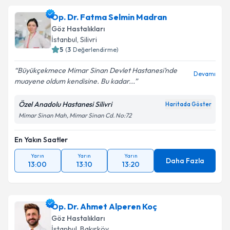
Op. Dr. Fatma Selmin Madran
Göz Hastalıkları
İstanbul
, Silivri
5
(
3
Değerlendirme)
Büyükçekmece Mimar Sinan Devlet Hastanesi’nde
Devamı
muayene oldum kendisine. Bu kadar...
Özel Anadolu Hastanesi Silivri
Haritada Göster
Mimar Sinan Mah, Mimar Sinan Cd. No:72
En Yakın Saatler
Yarın
Yarın
Yarın
Daha Fazla
13:00
13:10
13:20
Op. Dr. Ahmet Alperen Koç
Göz Hastalıkları
İstanbul
, Bakırköy