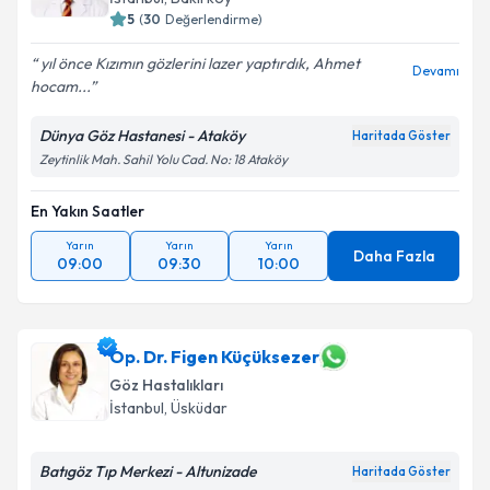
5
(
30
Değerlendirme)
yıl önce Kızımın gözlerini lazer yaptırdık, Ahmet
Devamı
hocam...
Dünya Göz Hastanesi - Ataköy
Haritada Göster
Zeytinlik Mah. Sahil Yolu Cad. No: 18 Ataköy
En Yakın Saatler
Yarın
Yarın
Yarın
Daha Fazla
09:00
09:30
10:00
Op. Dr. Figen Küçüksezer
Göz Hastalıkları
İstanbul
, Üsküdar
Batıgöz Tıp Merkezi - Altunizade
Haritada Göster