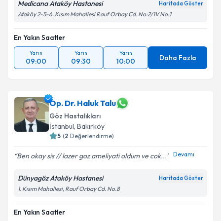
Medicana Ataköy Hastanesi
Haritada Göster
Metni
'ni okudum ve kişisel verilerimin belirtilen
Ataköy 2-5-6. Kısım Mahallesi Rauf Orbay Cd. No:2/1V No:1
kapsamda işlenmesini kabul ediyorum.
En Yakın Saatler
Takvim Talebini Gönder
Yarın
Yarın
Yarın
Daha Fazla
09:00
09:30
10:00
Op. Dr. Haluk Talu
Göz Hastalıkları
İstanbul
, Bakırköy
5
(
2
Değerlendirme)
Devamı
Ben okay sis // lazer goz ameliyati oldum ve cok...
Dünyagöz Ataköy Hastanesi
Haritada Göster
1. Kısım Mahallesi, Rauf Orbay Cd. No.8
En Yakın Saatler