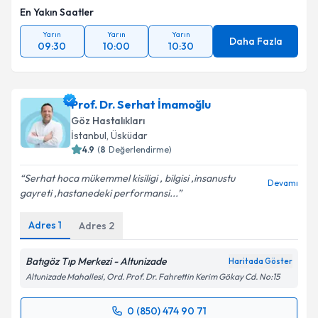
En Yakın Saatler
Yarın
Yarın
Yarın
Daha Fazla
09:30
10:00
10:30
Prof. Dr. Serhat İmamoğlu
Göz Hastalıkları
İstanbul
, Üsküdar
4.9
(
8
Değerlendirme)
Serhat hoca mükemmel kisiligi , bilgisi ,insanustu
Devamı
gayreti ,hastanedeki performansi...
Adres
1
Adres
2
Batıgöz Tıp Merkezi - Altunizade
Haritada Göster
Altunizade Mahallesi, Ord. Prof. Dr. Fahrettin Kerim Gökay Cd. No:15
0 (850) 474 90 71