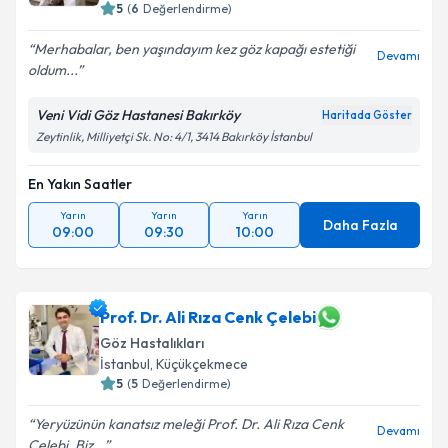
5
(
6
Değerlendirme)
Merhabalar, ben yaşındayım kez göz kapağı estetiği
Devamı
oldum...
Veni Vidi Göz Hastanesi Bakırköy
Haritada Göster
Zeytinlik, Milliyetçi Sk. No: 4/1, 3414 Bakırköy İstanbul
En Yakın Saatler
Yarın
Yarın
Yarın
Daha Fazla
09:00
09:30
10:00
Prof. Dr. Ali Rıza Cenk Çelebi
Göz Hastalıkları
İstanbul
, Küçükçekmece
5
(
5
Değerlendirme)
Yeryüzünün kanatsız meleği Prof. Dr. Ali Rıza Cenk
Devamı
Çelebi. Biz...