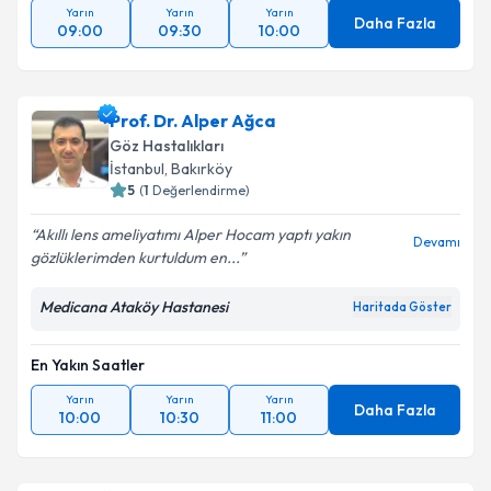
Yarın
Yarın
Yarın
Daha Fazla
09:00
09:30
10:00
Prof. Dr. Alper Ağca
Göz Hastalıkları
İstanbul
, Bakırköy
5
(
1
Değerlendirme)
Akıllı lens ameliyatımı Alper Hocam yaptı yakın
Devamı
gözlüklerimden kurtuldum en...
Medicana Ataköy Hastanesi
Haritada Göster
En Yakın Saatler
Yarın
Yarın
Yarın
Daha Fazla
10:00
10:30
11:00