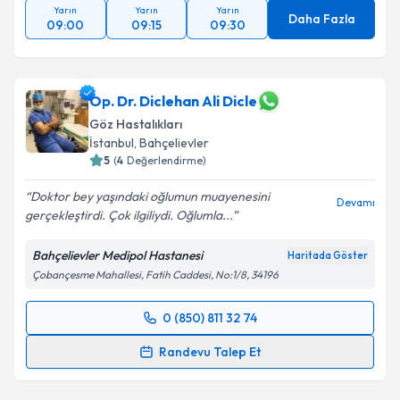
Yarın
Yarın
Yarın
Daha Fazla
09:00
09:15
09:30
Op. Dr. Diclehan Ali Dicle
Göz Hastalıkları
İstanbul
, Bahçelievler
5
(
4
Değerlendirme)
Doktor bey yaşındaki oğlumun muayenesini
Devamı
gerçekleştirdi. Çok ilgiliydi. Oğlumla...
Bahçelievler Medipol Hastanesi
Haritada Göster
Çobançesme Mahallesi, Fatih Caddesi, No:1/8, 34196
0 (850) 811 32 74
Randevu Takvimi Talebi
Randevu Talep Et
Op. Dr. Diclehan Ali Dicle
için randevu takvimi talebi