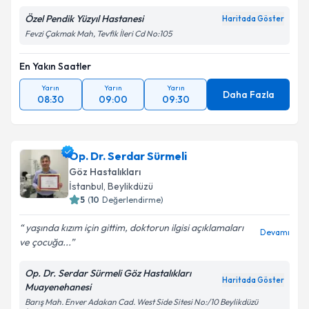
Özel Pendik Yüzyıl Hastanesi
Haritada Göster
Fevzi Çakmak Mah, Tevfik İleri Cd No:105
En Yakın Saatler
Yarın
Yarın
Yarın
Daha Fazla
08:30
09:00
09:30
Op. Dr. Serdar Sürmeli
Göz Hastalıkları
İstanbul
, Beylikdüzü
5
(
10
Değerlendirme)
yaşında kızım için gittim, doktorun ilgisi açıklamaları
Devamı
ve çocuğa...
Op. Dr. Serdar Sürmeli Göz Hastalıkları
Haritada Göster
Muayenehanesi
Barış Mah. Enver Adakan Cad. West Side Sitesi No:/10 Beylikdüzü