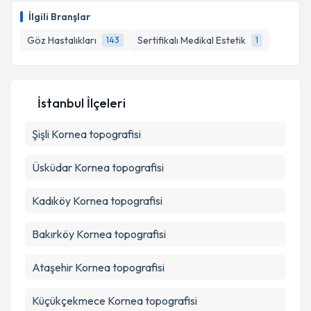
E-posta Adresiniz
İlgili Branşlar
Göz Hastalıkları
Sertifikalı Medikal Estetik
143
1
Kişisel verilerimin işlenmesine ilişkin
Aydınlatma
Metni
'ni okudum ve kişisel verilerimin belirtilen
İstanbul İlçeleri
kapsamda işlenmesini kabul ediyorum.
Şişli
Kornea topografisi
Takvim Talebini Gönder
Üsküdar
Kornea topografisi
Kadıköy
Kornea topografisi
Bakırköy
Kornea topografisi
Ataşehir
Kornea topografisi
Küçükçekmece
Kornea topografisi