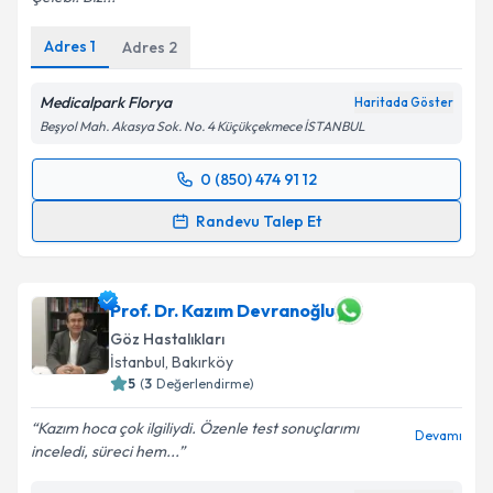
Adres
1
Adres
2
Medicalpark Florya
Haritada Göster
Beşyol Mah. Akasya Sok. No. 4 Küçükçekmece İSTANBUL
0 (850) 474 91 12
Randevu Takvimi Talebi
Randevu Talep Et
Prof. Dr. Ali Rıza Cenk Çelebi
için randevu takvimi
talebi oluşturun. Size bu uzmandan randevu almanız
için bir takvim hazırlandığında e-posta ile
Prof. Dr. Kazım Devranoğlu
bilgilendireceğiz.
Göz Hastalıkları
İstanbul
, Bakırköy
E-posta Adresiniz
5
(
3
Değerlendirme)
Kazım hoca çok ilgiliydi. Özenle test sonuçlarımı
Devamı
inceledi, süreci hem...
Kişisel verilerimin işlenmesine ilişkin
Aydınlatma