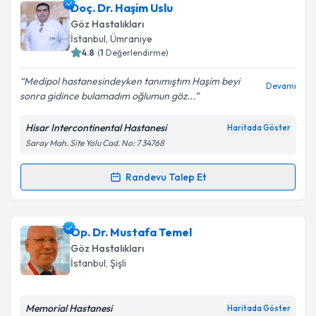
Yrd. Doç. Dr. Nihat Tamer
için randevu takvimi
Doç. Dr. Haşim Uslu
talebi oluşturun. Size bu uzmandan randevu almanız
Göz Hastalıkları
için bir takvim hazırlandığında e-posta ile
İstanbul
, Ümraniye
bilgilendireceğiz.
4.8
(
1
Değerlendirme)
E-posta Adresiniz
Medipol hastanesindeyken tanımıştım Haşim beyi
Devamı
sonra gidince bulamadım oğlumun göz...
Hisar Intercontinental Hastanesi
Haritada Göster
Saray Mah. Site Yolu Cad. No: 7 34768
Kişisel verilerimin işlenmesine ilişkin
Aydınlatma
Metni
'ni okudum ve kişisel verilerimin belirtilen
kapsamda işlenmesini kabul ediyorum.
Randevu Talep Et
Randevu Takvimi Talebi
Takvim Talebini Gönder
Doç. Dr. Haşim Uslu
için randevu takvimi talebi
Op. Dr. Mustafa Temel
oluşturun. Size bu uzmandan randevu almanız için bir
Göz Hastalıkları
takvim hazırlandığında e-posta ile bilgilendireceğiz.
İstanbul
, Şişli
E-posta Adresiniz
Memorial Hastanesi
Haritada Göster