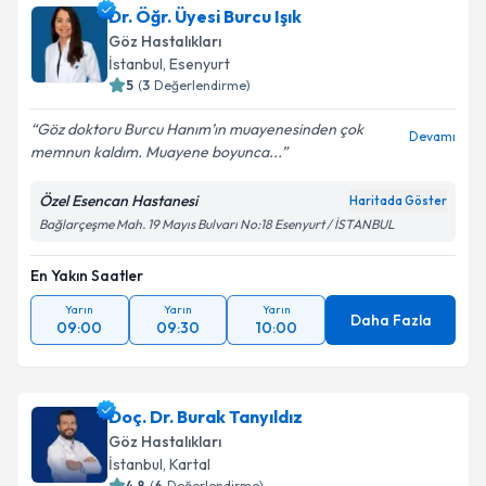
Dr. Öğr. Üyesi Burcu Işık
Göz Hastalıkları
İstanbul
, Esenyurt
5
(
3
Değerlendirme)
Göz doktoru Burcu Hanım’ın muayenesinden çok
Devamı
memnun kaldım. Muayene boyunca...
Özel Esencan Hastanesi
Haritada Göster
Bağlarçeşme Mah. 19 Mayıs Bulvarı No:18 Esenyurt / İSTANBUL
En Yakın Saatler
Yarın
Yarın
Yarın
Daha Fazla
09:00
09:30
10:00
Doç. Dr. Burak Tanyıldız
Göz Hastalıkları
İstanbul
, Kartal
4.8
(
6
Değerlendirme)