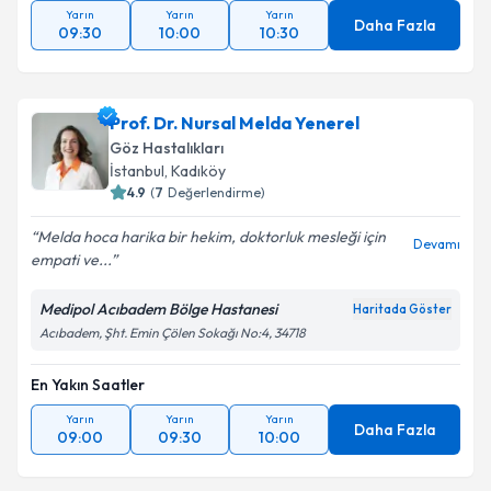
Yarın
Yarın
Yarın
Daha Fazla
09:30
10:00
10:30
Prof. Dr. Nursal Melda Yenerel
Göz Hastalıkları
İstanbul
, Kadıköy
4.9
(
7
Değerlendirme)
Melda hoca harika bir hekim, doktorluk mesleği için
Devamı
empati ve...
Medipol Acıbadem Bölge Hastanesi
Haritada Göster
Acıbadem, Şht. Emin Çölen Sokağı No:4, 34718
En Yakın Saatler
Yarın
Yarın
Yarın
Daha Fazla
09:00
09:30
10:00