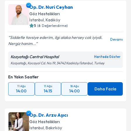
oluşturun. Size bu uzmandan randevu almanız için bir
Op. Dr. Nuri Ceyhan
takvim hazırlandığında e-posta ile bilgilendireceğiz.
Göz Hastalıkları
E-posta Adresiniz
İstanbul
, Kadıköy
5
(
6
Değerlendirme)
Siddetle tavsiye ederim, ilgi alaka hersey cok iyiydi.
Devamı
Nergiz hanim...
Kişisel verilerimin işlenmesine ilişkin
Aydınlatma
Metni
'ni okudum ve kişisel verilerimin belirtilen
Kozyatağı Central Hospital
Haritada Göster
kapsamda işlenmesini kabul ediyorum.
Kozyatağı, Kocayol Cd. No:19, 34742 Kadıköy/İstanbul, Turkey
En Yakın Saatler
Takvim Talebini Gönder
11 Ağu
11 Ağu
18 Ağu
Daha Fazla
14:00
14:15
14:00
Op. Dr. Arzu Aşıcı
Göz Hastalıkları
İstanbul
, Bakırköy