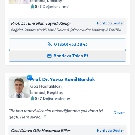
İstanbul
, Kadıköy
E-posta Adresiniz
5
(
3
Değerlendirme)
Prof. Dr. Emrullah Taşındı Kliniği
Haritada Göster
Bağdat Caddesi No:191 Kat:2 Daire: 5 Çiftehavuzlar Kadikoy ISTANBUL
Kişisel verilerimin işlenmesine ilişkin
Aydınlatma
Metni
'ni okudum ve kişisel verilerimin belirtilen
0 (850) 433 38 43
kapsamda işlenmesini kabul ediyorum.
Randevu Takvimi Talebi
Randevu Talep Et
Takvim Talebini Gönder
Prof. Dr. Emrullah Taşındı
için randevu takvimi
talebi oluşturun. Size bu uzmandan randevu almanız
Prof. Dr. Yavuz Kamil Bardak
için bir takvim hazırlandığında e-posta ile
bilgilendireceğiz.
Göz Hastalıkları
İstanbul
, Beşiktaş
E-posta Adresiniz
5
(
7
Değerlendirme)
Retina tedavi sürecim beklediğimden çok daha iyi
Devamı
geçti. Hem süreç...
Kişisel verilerimin işlenmesine ilişkin
Aydınlatma
Özel Dünya Göz Hastanesi Etiler
Haritada Göster
Metni
'ni okudum ve kişisel verilerimin belirtilen