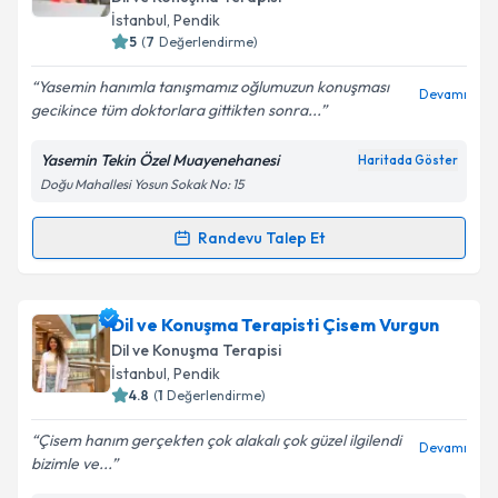
İstanbul
, Pendik
5
(
7
Değerlendirme)
Yasemin hanımla tanışmamız oğlumuzun konuşması
Devamı
Kişisel verilerimin işlenmesine ilişkin
Aydınlatma
gecikince tüm doktorlara gittikten sonra...
Metni
'ni okudum ve kişisel verilerimin belirtilen
kapsamda işlenmesini kabul ediyorum.
Yasemin Tekin Özel Muayenehanesi
Haritada Göster
Doğu Mahallesi Yosun Sokak No: 15
Takvim Talebini Gönder
Randevu Talep Et
Randevu Takvimi Talebi
Uzman Dil ve Konuşma Terapisti Yasemin Tekin
Dil ve Konuşma Terapisti Çisem Vurgun
için randevu takvimi talebi oluşturun. Size bu
Dil ve Konuşma Terapisi
uzmandan randevu almanız için bir takvim
İstanbul
, Pendik
hazırlandığında e-posta ile bilgilendireceğiz.
4.8
(
1
Değerlendirme)
E-posta Adresiniz
Çisem hanım gerçekten çok alakalı çok güzel ilgilendi
Devamı
bizimle ve...