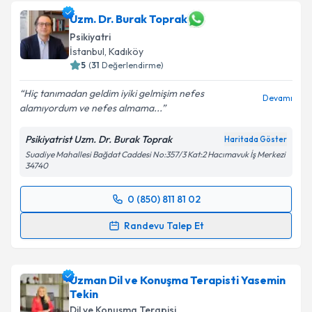
Uzm. Dr. Burak Toprak
Psikiyatri
İstanbul
, Kadıköy
5
(
31
Değerlendirme)
Hiç tanımadan geldim iyiki gelmişim nefes
Devamı
alamıyordum ve nefes almama...
Psikiyatrist Uzm. Dr. Burak Toprak
Haritada Göster
Suadiye Mahallesi Bağdat Caddesi No:357/3 Kat:2 Hacımavuk İş Merkezi
34740
0 (850) 811 81 02
Randevu Takvimi Talebi
Randevu Talep Et
Uzm. Dr. Burak Toprak
için randevu takvimi talebi
oluşturun. Size bu uzmandan randevu almanız için bir
Uzman Dil ve Konuşma Terapisti Yasemin
takvim hazırlandığında e-posta ile bilgilendireceğiz.
Tekin
E-posta Adresiniz
Dil ve Konuşma Terapisi