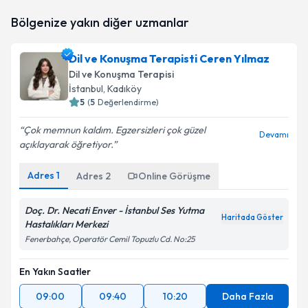
Uzm. Dr. Belgin Hüseyinoğlu
için randevu takvimi
Bölgenize yakın diğer uzmanlar
talebi oluşturun. Size bu uzmandan randevu almanız
için bir takvim hazırlandığında e-posta ile
bilgilendireceğiz.
Dil ve Konuşma Terapisti Ceren Yılmaz
Dil ve Konuşma Terapisi
E-posta Adresiniz
İstanbul
, Kadıköy
5
(
5
Değerlendirme)
Çok memnun kaldım. Egzersizleri çok güzel
Devamı
açıklayarak öğretiyor.
Kişisel verilerimin işlenmesine ilişkin
Aydınlatma
Metni
'ni okudum ve kişisel verilerimin belirtilen
kapsamda işlenmesini kabul ediyorum.
Adres
1
Adres
2
Online Görüşme
Doç. Dr. Necati Enver - İstanbul Ses Yutma
Takvim Talebini Gönder
Haritada Göster
Hastalıkları Merkezi
Fenerbahçe, Operatör Cemil Topuzlu Cd. No:25
En Yakın Saatler
09:00
09:40
10:20
Daha Fazla