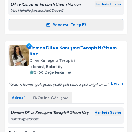
Dil ve Konuşma Terapisti Çisem Vurgun
Haritada Göster
Yeni Mahalle Şen sok. No:1 Daire:2
Kişisel verilerimin işlenmesine ilişkin
Aydınlatma
Metni
'ni okudum ve kişisel verilerimin belirtilen
kapsamda işlenmesini kabul ediyorum.
Randevu Talep Et
Randevu Takvimi Talebi
Takvim Talebini Gönder
Dil ve Konuşma Terapisti Çisem Vurgun
için
Uzman Dil ve Konuşma Terapisti Gizem
randevu takvimi talebi oluşturun. Size bu uzmandan
Koç
randevu almanız için bir takvim hazırlandığında e-
Dil ve Konuşma Terapisi
posta ile bilgilendireceğiz.
İstanbul
, Bakırköy
5
(
60
Değerlendirme)
E-posta Adresiniz
Devamı
Gizem hanım çok güzel yüzlü çok sabırlı çok bilgili bir...
Adres
1
Online Görüşme
Kişisel verilerimin işlenmesine ilişkin
Aydınlatma
Metni
'ni okudum ve kişisel verilerimin belirtilen
Uzman Dil ve Konuşma Terapisti Gizem Koç
Haritada Göster
kapsamda işlenmesini kabul ediyorum.
Bakırköy/İstanbul