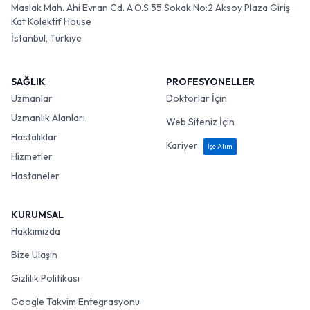
Maslak Mah. Ahi Evran Cd. A.O.S 55 Sokak No:2 Aksoy Plaza Giriş
Kat Kolektif House
İstanbul, Türkiye
SAĞLIK
PROFESYONELLER
Uzmanlar
Doktorlar İçin
Uzmanlık Alanları
Web Siteniz İçin
Hastalıklar
Kariyer
İşe Alım
Hizmetler
Hastaneler
KURUMSAL
Hakkımızda
Bize Ulaşın
Gizlilik Politikası
Google Takvim Entegrasyonu