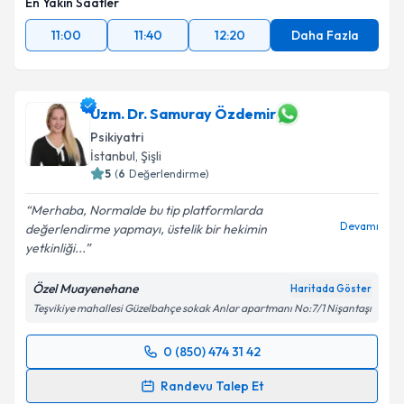
En Yakın Saatler
Takvim Talebini Gönder
11:00
11:40
12:20
Daha Fazla
Uzm. Dr. Samuray Özdemir
Psikiyatri
İstanbul
, Şişli
5
(
6
Değerlendirme)
Merhaba, Normalde bu tip platformlarda
Devamı
değerlendirme yapmayı, üstelik bir hekimin
yetkinliği...
Özel Muayenehane
Haritada Göster
Teşvikiye mahallesi Güzelbahçe sokak Anlar apartmanı No:7/1 Nişantaşı
0 (850) 474 31 42
Randevu Takvimi Talebi
Randevu Talep Et