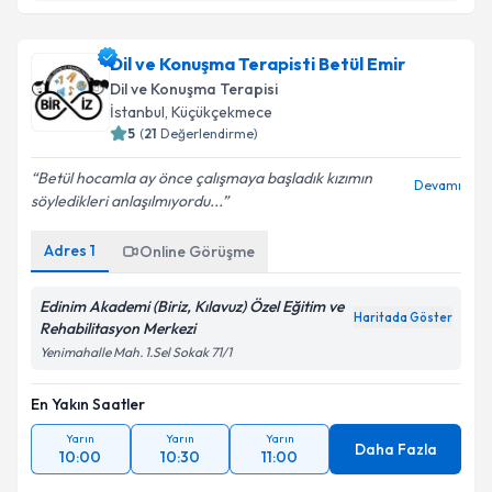
Uzm. Dr. Samuray Özdemir
için randevu takvimi
talebi oluşturun. Size bu uzmandan randevu almanız
Dil ve Konuşma Terapisti Betül Emir
için bir takvim hazırlandığında e-posta ile
bilgilendireceğiz.
Dil ve Konuşma Terapisi
İstanbul
, Küçükçekmece
E-posta Adresiniz
5
(
21
Değerlendirme)
Betül hocamla ay önce çalışmaya başladık kızımın
Devamı
söyledikleri anlaşılmıyordu...
Kişisel verilerimin işlenmesine ilişkin
Aydınlatma
Adres
1
Online Görüşme
Metni
'ni okudum ve kişisel verilerimin belirtilen
kapsamda işlenmesini kabul ediyorum.
Edinim Akademi (Biriz, Kılavuz) Özel Eğitim ve
Haritada Göster
Rehabilitasyon Merkezi
Takvim Talebini Gönder
Yenimahalle Mah. 1.Sel Sokak 71/1
En Yakın Saatler
Yarın
Yarın
Yarın
Daha Fazla
10:00
10:30
11:00