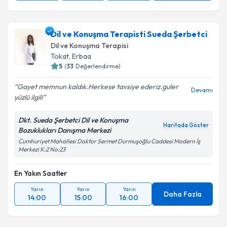
Dil ve Konuşma Terapisti Sueda Şerbetci
Dil ve Konuşma Terapisi
Tokat
, Erbaa
5
(
33
Değerlendirme)
Gayet memnun kaldık.Herkese tavsiye ederiz.guler
Devamı
yüzlü ilgili
Dkt. Sueda Şerbetci Dil ve Konuşma
Haritada Göster
Bozuklukları Danışma Merkezi
Cumhuriyet Mahallesi Doktor Sermet Durmuşoğlu Caddesi Modern İş
Merkezi K:2 No:23
En Yakın Saatler
Yarın
Yarın
Yarın
Daha Fazla
14:00
15:00
16:00