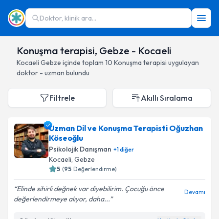
Doktor, klinik ara...
Konuşma terapisi, Gebze - Kocaeli
Kocaeli
Gebze
içinde toplam
10
Konuşma terapisi
uygulayan
doktor - uzman bulundu
Filtrele
Akıllı Sıralama
Uzman Dil ve Konuşma Terapisti Oğuzhan
Köseoğlu
Psikolojik Danışman
+
1
diğer
Kocaeli
, Gebze
5
(
95
Değerlendirme)
Elinde sihirli değnek var diyebilirim. Çocuğu önce
Devamı
değerlendirmeye alıyor, daha...