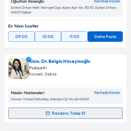
Oğuzhan Köseoğlu
Haritada Göster
Sultan Orhan Mah. Hürriyet Cad. Aslan Apt. No: 30/10, Sultan Orhan,
41400 Gebze
En Yakın Saatler
09:00
10:00
11:00
Daha Fazla
Uzm. Dr. Belgin Hüseyinoğlu
Psikiyatri
Kocaeli
, Gebze
Medar Hastaneleri
Haritada Göster
Osman Yılmaz Mahallesi, İstanbul Cd. No:26 41400
Randevu Talep Et
Randevu Takvimi Talebi