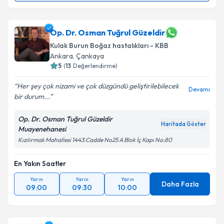
Doç. Dr. Kemal Keseroğlu
için randevu takvimi talebi
oluşturun. Size bu uzmandan randevu almanız için bir
takvim hazırlandığında e-posta ile bilgilendireceğiz.
Op. Dr. Osman Tuğrul Güzeldir
Kulak Burun Boğaz hastalıkları - KBB
E-posta Adresiniz
Ankara
, Çankaya
5
(
13
Değerlendirme)
Her şey çok nizami ve çok düzgündü geliştirilebilecek
Devamı
bir durum...
Kişisel verilerimin işlenmesine ilişkin
Aydınlatma
Metni
'ni okudum ve kişisel verilerimin belirtilen
Op. Dr. Osman Tuğrul Güzeldir
kapsamda işlenmesini kabul ediyorum.
Haritada Göster
Muayenehanesi
Kızılırmak Mahallesi 1443.Cadde No25 A Blok İç Kapı No:80
Takvim Talebini Gönder
En Yakın Saatler
Yarın
Yarın
Yarın
Daha Fazla
09:00
09:30
10:00