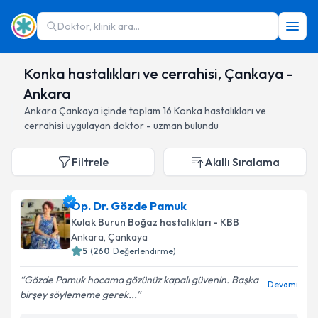
Doktor, klinik ara...
Konka hastalıkları ve cerrahisi, Çankaya -
Ankara
Ankara
Çankaya
içinde toplam
16
Konka hastalıkları ve
cerrahisi
uygulayan doktor - uzman bulundu
Filtrele
Akıllı Sıralama
Op. Dr. Gözde Pamuk
Kulak Burun Boğaz hastalıkları - KBB
Ankara
, Çankaya
5
(
260
Değerlendirme)
Gözde Pamuk hocama gözünüz kapalı güvenin. Başka
Devamı
birşey söylememe gerek...