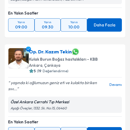
En Yakın Saatler
Yarın
Yarın
Yarın
Daha Fazla
09:00
09:30
10:00
Op. Dr. Kazım Tekin
Kulak Burun Boğaz hastalıkları - KBB
Ankara
, Çankaya
5
(
19
Değerlendirme)
yaşında ki oğlumuzun geniz eti ve kulakta biriken
Devamı
sıvı...
Özel Ankara Cerrahi Tıp Merkezi
Aşağı Öveçler, 1332. Sk. No:15, 06460
En Yakın Saatler