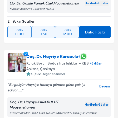
Op. Dr. Gözde Pamuk Özel Muayenehanesi
Haritada Göster
Mahall Ankara F Blok Kat:1 No:4
En Yakın Saatler
17 Ağu
17 Ağu
17 Ağu
Daha Fazla
11:00
11:30
12:00
Doç. Dr. Hayriye Karabulut
Kulak Burun Boğaz hastalıkları - KBB
+
3
diğer
Ankara
, Çankaya
5
(
502
Değerlendirme)
Bu gelişim Hayriye hocaya günden güne çok iyi
Devamı
ediyor....
Doç. Dr. Hayriye KARABULUT
Haritada Göster
Muayenehanesi
Kızılırmak Mah. 1446 Cad. No:12/3 Alternatif Plaza Çukurambar