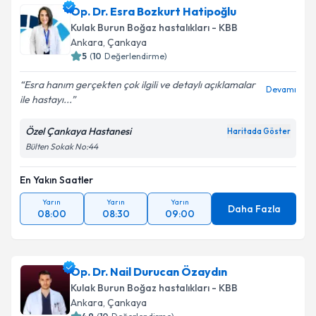
Op. Dr. Esra Bozkurt Hatipoğlu
takvim hazırlandığında e-posta ile bilgilendireceğiz.
Kulak Burun Boğaz hastalıkları - KBB
E-posta Adresiniz
Ankara
, Çankaya
5
(
10
Değerlendirme)
Esra hanım gerçekten çok ilgili ve detaylı açıklamalar
Devamı
ile hastayı...
Kişisel verilerimin işlenmesine ilişkin
Aydınlatma
Metni
'ni okudum ve kişisel verilerimin belirtilen
Özel Çankaya Hastanesi
Haritada Göster
kapsamda işlenmesini kabul ediyorum.
Bülten Sokak No:44
En Yakın Saatler
Takvim Talebini Gönder
Yarın
Yarın
Yarın
Daha Fazla
08:00
08:30
09:00
Op. Dr. Nail Durucan Özaydın
Kulak Burun Boğaz hastalıkları - KBB
Ankara
, Çankaya