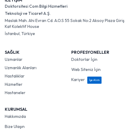
İLETİŞİM
Doktorsitesi Com Bilgi Hizmetleri
Teknoloji ve Ticaret A.Ş.
Maslak Mah. Ahi Evran Cd. A.O.S 55 Sokak No:2 Aksoy Plaza Giriş
Kat Kolektif House
İstanbul, Türkiye
SAĞLIK
PROFESYONELLER
Uzmanlar
Doktorlar İçin
Uzmanlık Alanları
Web Siteniz İçin
Hastalıklar
Kariyer
İşe Alım
Hizmetler
Hastaneler
KURUMSAL
Hakkımızda
Bize Ulaşın