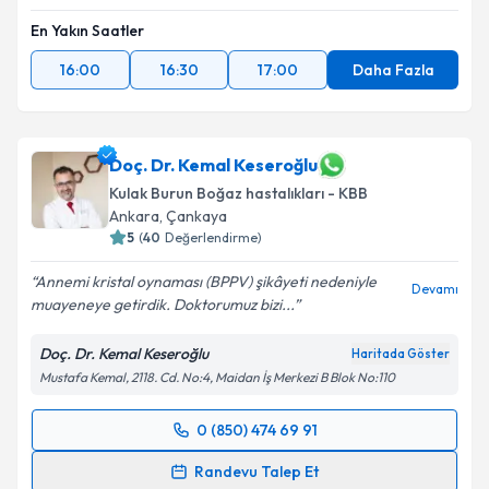
En Yakın Saatler
16:00
16:30
17:00
Daha Fazla
Doç. Dr. Kemal Keseroğlu
Kulak Burun Boğaz hastalıkları - KBB
Ankara
, Çankaya
5
(
40
Değerlendirme)
Annemi kristal oynaması (BPPV) şikâyeti nedeniyle
Devamı
muayeneye getirdik. Doktorumuz bizi...
Doç. Dr. Kemal Keseroğlu
Haritada Göster
Mustafa Kemal, 2118. Cd. No:4, Maidan İş Merkezi B Blok No:110
0 (850) 474 69 91
Randevu Takvimi Talebi
Randevu Talep Et