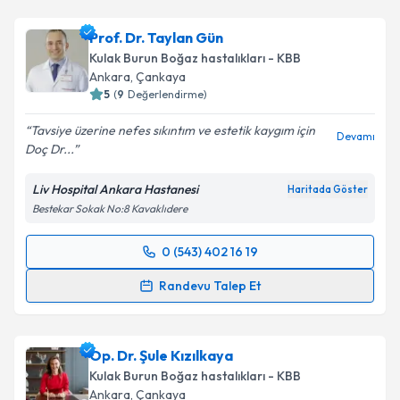
Prof. Dr. Oğuz Öğretmenoğlu
için randevu takvimi
talebi oluşturun. Size bu uzmandan randevu almanız
Prof. Dr. Taylan Gün
için bir takvim hazırlandığında e-posta ile
bilgilendireceğiz.
Kulak Burun Boğaz hastalıkları - KBB
Ankara
, Çankaya
E-posta Adresiniz
5
(
9
Değerlendirme)
Tavsiye üzerine nefes sıkıntım ve estetik kaygım için
Devamı
Doç Dr...
Kişisel verilerimin işlenmesine ilişkin
Aydınlatma
Liv Hospital Ankara Hastanesi
Haritada Göster
Metni
'ni okudum ve kişisel verilerimin belirtilen
Bestekar Sokak No:8 Kavaklıdere
kapsamda işlenmesini kabul ediyorum.
0 (543) 402 16 19
Randevu Takvimi Talebi
Takvim Talebini Gönder
Randevu Talep Et
Prof. Dr. Taylan Gün
için randevu takvimi talebi
oluşturun. Size bu uzmandan randevu almanız için bir
Op. Dr. Şule Kızılkaya
takvim hazırlandığında e-posta ile bilgilendireceğiz.
Kulak Burun Boğaz hastalıkları - KBB
E-posta Adresiniz
Ankara
, Çankaya