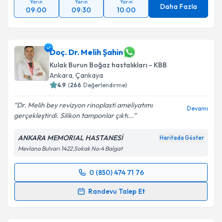
Yarın
Yarın
Yarın
Daha Fazla
09:00
09:30
10:00
Doç. Dr. Melih Şahin
Kulak Burun Boğaz hastalıkları - KBB
Ankara
, Çankaya
4.9
(
266
Değerlendirme)
Dr. Melih bey revizyon rinoplasti ameliyatımı
Devamı
gerçekleştirdi. Silikon tamponlar çıktı...
ANKARA MEMORIAL HASTANESİ
Haritada Göster
Mevlana Bulvarı 1422.Sokak No:4 Balgat
0 (850) 474 71 76
Randevu Takvimi Talebi
Randevu Talep Et
Doç. Dr. Melih Şahin
için randevu takvimi talebi
oluşturun. Size bu uzmandan randevu almanız için bir