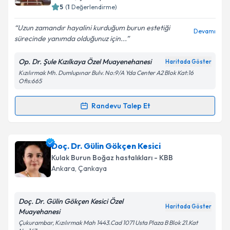
5
(
1
Değerlendirme)
Uzun zamandır hayalini kurduğum burun estetiği
Devamı
sürecinde yanımda olduğunuz için...
Kişisel verilerimin işlenmesine ilişkin
Aydınlatma
Metni
'ni okudum ve kişisel verilerimin belirtilen
Op. Dr. Şule Kızılkaya Özel Muayenehanesi
Haritada Göster
kapsamda işlenmesini kabul ediyorum.
Kızılırmak Mh. Dumlupınar Bulv. No:9/A Yda Center A2 Blok Kat:16
Ofis:665
Takvim Talebini Gönder
Randevu Talep Et
Randevu Takvimi Talebi
Op. Dr. Şule Kızılkaya
için randevu takvimi talebi
Doç. Dr. Gülin Gökçen Kesici
oluşturun. Size bu uzmandan randevu almanız için bir
Kulak Burun Boğaz hastalıkları - KBB
takvim hazırlandığında e-posta ile bilgilendireceğiz.
Ankara
, Çankaya
E-posta Adresiniz
Doç. Dr. Gülin Gökçen Kesici Özel
Haritada Göster
Muayehanesi
Çukurambar, Kızılırmak Mah 1443.Cad 1071 Usta Plaza B Blok 21.Kat