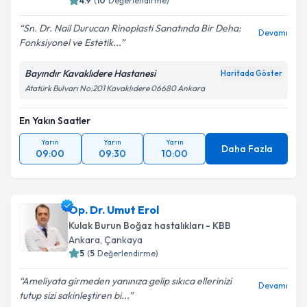
4.9
(
10
Değerlendirme)
Sn. Dr. Nail Durucan Rinoplasti Sanatında Bir Deha:
Devamı
Fonksiyonel ve Estetik...
Bayındır Kavaklıdere Hastanesi
Haritada Göster
Atatürk Bulvarı No:201 Kavaklıdere 06680 Ankara
En Yakın Saatler
Yarın
Yarın
Yarın
Daha Fazla
09:00
09:30
10:00
Op. Dr. Umut Erol
Kulak Burun Boğaz hastalıkları - KBB
Ankara
, Çankaya
5
(
5
Değerlendirme)
Ameliyata girmeden yanınıza gelip sıkıca ellerinizi
Devamı
tutup sizi sakinleştiren bi...