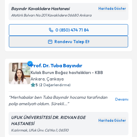
Bayındır Kavaklıdere Hastanesi
Haritada Göster
Atatürk Bulvarı No:201 Kavaklıdere 06680 Ankara
0 (850) 474 71 84
Randevu Takvimi Talebi
Randevu Talep Et
Op. Dr. Umut Erol
için randevu takvimi talebi
oluşturun. Size bu uzmandan randevu almanız için bir
Prof. Dr. Tuba Bayındır
takvim hazırlandığında e-posta ile bilgilendireceğiz.
Kulak Burun Boğaz hastalıkları - KBB
E-posta Adresiniz
Ankara
, Çankaya
5
(
2
Değerlendirme)
Merhabalar ben Tuba Bayındır hocamız tarafından
Devamı
polip ameliyatı oldum. Sürekli...
Kişisel verilerimin işlenmesine ilişkin
Aydınlatma
Metni
'ni okudum ve kişisel verilerimin belirtilen
UFUK ÜNİVERSİTESİ DR. RIDVAN EGE
kapsamda işlenmesini kabul ediyorum.
Haritada Göster
HASTANESİ
Kızılırmak, Ufuk Ünv. Cd No:1, 06510