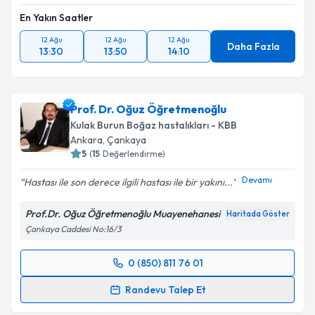
Takvim Talebini Gönder
En Yakın Saatler
12 Ağu
12 Ağu
12 Ağu
Daha Fazla
13:30
13:50
14:10
Prof. Dr. Oğuz Öğretmenoğlu
Kulak Burun Boğaz hastalıkları - KBB
Ankara
, Çankaya
5
(
15
Değerlendirme)
Devamı
Hastası ile son derece ilgili hastası ile bir yakını...
Prof.Dr. Oğuz Öğretmenoğlu Muayenehanesi
Haritada Göster
Çankaya Caddesi No:16/3
0 (850) 811 76 01
Randevu Takvimi Talebi
Randevu Talep Et