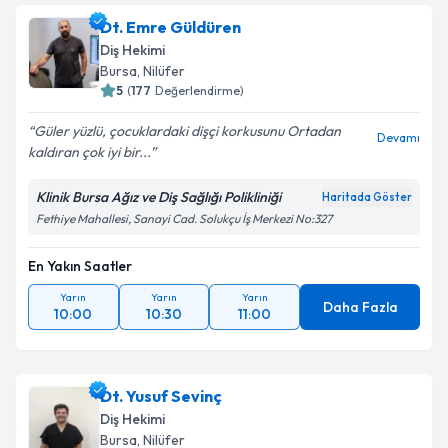
Dt. Emre Güldüren
Diş Hekimi
Bursa
, Nilüfer
5
(
177
Değerlendirme)
Güler yüzlü, çocuklardaki dişçi korkusunu Ortadan
Devamı
kaldıran çok iyi bir...
Klinik Bursa Ağız ve Diş Sağlığı Polikliniği
Haritada Göster
Fethiye Mahallesi, Sanayi Cad. Solukçu İş Merkezi No:327
En Yakın Saatler
Yarın
Yarın
Yarın
Daha Fazla
10:00
10:30
11:00
Dt. Yusuf Sevinç
Diş Hekimi
Bursa
, Nilüfer