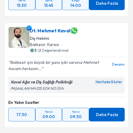
Yarın
Yarın
8 Ağu
Daha Fazla
15:30
15:45
14:00
Dt. Mehmet Kaval
Diş Hekimi
Balıkesir
, Karesi
5
(
2
Değerlendirme)
Balıkesir için büyük bir şans iyiki varsınız Mehmet
Devamı
hocam herkesin...
Kaval Ağız ve Diş Sağlığı Polikliniği
Haritada Göster
PAŞAALANI MH 225.SOK NO:12/A
En Yakın Saatler
Yarın
Yarın
17:30
Daha Fazla
09:00
09:30