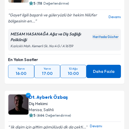
5
(
118
Değerlendirme)
Gayet ilgili başarılı ve güleryüzlü bir hekim Nilüfer
Devamı
bölgesinin en...
MESAM HASANAĞA Ağız ve Diş Sağlığı
Haritada Göster
Polikliniği
Kızılcıklı Mah. Kemerli Sk. No:4 G / A 16159
En Yakın Saatler
Yarın
Yarın
10 Ağu
Daha Fazla
16:00
17:00
10:00
Dt. Ayberk Özbaş
Diş Hekimi
Manisa
, Salihli
5
(
664
Değerlendirme)
Devamı
lik dişim için gittim gömülüydü dk da çekti...