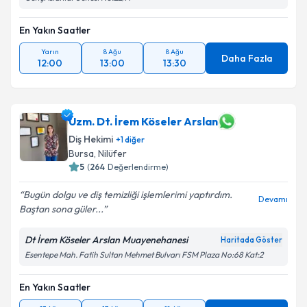
En Yakın Saatler
Yarın
8 Ağu
8 Ağu
Daha Fazla
12:00
13:00
13:30
Uzm. Dt. İrem Köseler Arslan
Diş Hekimi
+
1
diğer
Bursa
, Nilüfer
5
(
264
Değerlendirme)
Bugün dolgu ve diş temizliği işlemlerimi yaptırdım.
Devamı
Baştan sona güler...
Dt İrem Köseler Arslan Muayenehanesi
Haritada Göster
Esentepe Mah. Fatih Sultan Mehmet Bulvarı FSM Plaza No:68 Kat:2
En Yakın Saatler