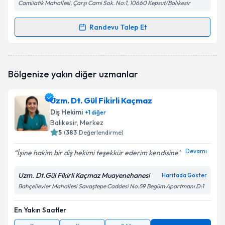
Camiiatik Mahallesi, Çarşı Cami Sok. No:1, 10660 Kepsut/Balıkesir
Randevu Talep Et
Randevu Takvimi Talebi
Dt. Yıldıray Aybar
için randevu takvimi talebi
Bölgenize yakın diğer uzmanlar
oluşturun. Size bu uzmandan randevu almanız için bir
takvim hazırlandığında e-posta ile bilgilendireceğiz.
Uzm. Dt. Gül Fikirli Kaçmaz
E-posta Adresiniz
Diş Hekimi
+
1
diğer
Balıkesir
, Merkez
5
(
383
Değerlendirme)
Devamı
İşine hakim bir diş hekimi teşekkür ederim kendisine
Kişisel verilerimin işlenmesine ilişkin
Aydınlatma
Metni
'ni okudum ve kişisel verilerimin belirtilen
Uzm. Dt.Gül Fikirli Kaçmaz Muayenehanesi
kapsamda işlenmesini kabul ediyorum.
Haritada Göster
Bahçelievler Mahallesi Savaştepe Caddesi No:59 Begüm Apartmanı D:1
Takvim Talebini Gönder
En Yakın Saatler