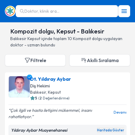
Doktor, klinik ara...
Kompozit dolgu, Kepsut - Balıkesir
Balıkesir
Kepsut
içinde toplam
10
Kompozit dolgu
uygulayan
doktor - uzman bulundu
Filtrele
Akıllı Sıralama
Dt. Yıldıray Aybar
Diş Hekimi
Balıkesir
, Kepsut
5
(
2
Değerlendirme)
Çok ilgili ve hasta iletişimi mükemmel, insanı
Devamı
rahatlatıyor.
Yıldıray Aybar Muayenehanesi
Haritada Göster