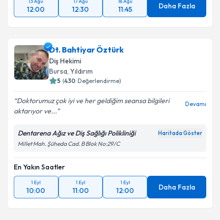
13 Ağu
17 Ağu
18 Ağu
Daha Fazla
12:00
12:30
11:45
Dt. Bahtiyar Öztürk
Diş Hekimi
Bursa
, Yıldırım
5
(
430
Değerlendirme)
Doktorumuz çok iyi ve her geldiğim seansa bilgileri
Devamı
aktarıyor ve...
Dentarena Ağız ve Diş Sağlığı Polikliniği
Haritada Göster
Millet Mah. Şüheda Cad. B Blok No:29/C
En Yakın Saatler
1 Eyl
1 Eyl
1 Eyl
Daha Fazla
10:00
11:00
12:00