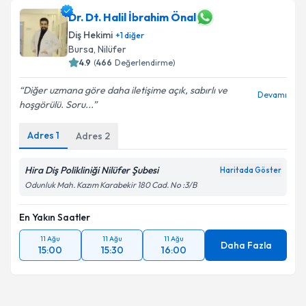
Dr. Dt. Halil İbrahim Önal
Diş Hekimi
+
1
diğer
Bursa
, Nilüfer
4.9
(
466
Değerlendirme)
Diğer uzmana göre daha iletişime açık, sabırlı ve
Devamı
hoşgörülü. Soru...
Adres
1
Adres
2
Hira Diş Polikliniği Nilüfer Şubesi
Haritada Göster
Odunluk Mah. Kazım Karabekir 180 Cad. No :3/B
En Yakın Saatler
11 Ağu
11 Ağu
11 Ağu
Daha Fazla
15:00
15:30
16:00