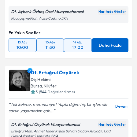
Dt. Ayberk Özbaş Özel Muayenehanesi
Haritada Göster
Kocaçeşme Mah. Acısu Cad. no 59A
En Yakın Saatler
10 Ağu
10 Ağu
14 Ağu
Daha Fazla
10:00
11:30
17:00
Dt. Ertuğrul Özyürek
Diş Hekimi
Bursa
, Nilüfer
5
(
544
Değerlendirme)
Tek kelime, memnuniyet Yaptırdığım hiç bir işlemde
Devamı
sorun yaşamadım çok...
Dt. Ertuğrul Özyürek Muayenehanesi
Haritada Göster
Ertuğrul Mah. Ahmet Taner Kışlalı Bulvarı Doğan Avcıoğlu Cad.
GençAslanlar 5 sitesi No:22/A