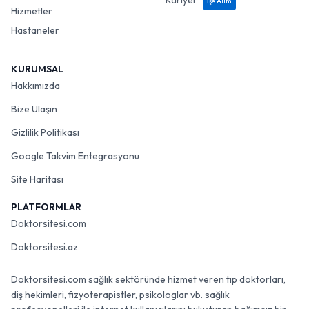
Kariyer
İşe Alım
Hizmetler
Hastaneler
KURUMSAL
Hakkımızda
Bize Ulaşın
Gizlilik Politikası
Google Takvim Entegrasyonu
Site Haritası
PLATFORMLAR
Doktorsitesi.com
Doktorsitesi.az
Doktorsitesi.com sağlık sektöründe hizmet veren tıp doktorları,
diş hekimleri, fizyoterapistler, psikologlar vb. sağlık