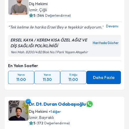
Diş Hekimi
İzmir
, Çiğli
5
(
564
Değerlendirme)
Devamı
Tek kelime ile harika Ersel Bey e teşekkür ediyorum.
ERSEL KAYA / KEREM KISA ÖZEL AĞIZ VE
Haritada Göster
DİŞ SAĞLIĞI POLİKLİNİĞİ
Yeni Mah. 8200/4 B2 Blok No:1 Park Yaşam Ataşehir
En Yakın Saatler
Yarın
Yarın
11 Ağu
Daha Fazla
11:00
11:30
11:00
Dr. Dt. Duran Odabaşıoğlu
Diş Hekimi
+
1
diğer
İzmir
, Bayraklı
5
(
172
Değerlendirme)