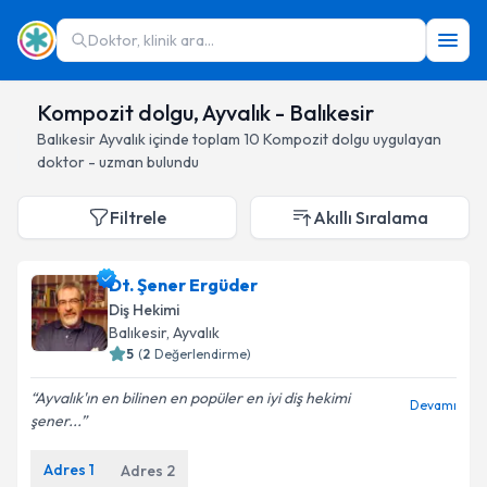
Doktor, klinik ara...
Kompozit dolgu, Ayvalık - Balıkesir
Balıkesir
Ayvalık
içinde toplam
10
Kompozit dolgu
uygulayan
doktor - uzman bulundu
Filtrele
Akıllı Sıralama
Dt. Şener Ergüder
Diş Hekimi
Balıkesir
, Ayvalık
5
(
2
Değerlendirme)
Ayvalık'ın en bilinen en popüler en iyi diş hekimi
Devamı
şener...
Adres
1
Adres
2