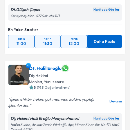
Dt.Gülşah Çapcı
Haritada Göster
Cüneytbey Mah. 677 Sok. No:11/1
En Yakın Saatler
Yarın
Yarın
Yarın
Daha Fazla
11:00
11:30
12:00
Dt. Halil Eroğlu
Diş Hekimi
Manisa
, Yunusemre
5
(
193
Değerlendirme)
İşinin ehli bir hekim çok memnun kaldım yaptığı
Devamı
işlemlerden
Diş Hekimi Halil Eroğlu Muayenehanesi
Haritada Göster
Hafsa Sultan, Avukat Zerrin Fıkdıoğlu Apt, Mimar Sinan Blv. No:174 Kat:1
Daire :1, 45120