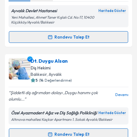
Ayvalık Devlet Hastanesi
Haritada Göster
Yeni Mahallesi, Ahmet Taner Kışlalı Cd. No:17, 10400
Küçükköy/Ayvalık/Balıkesir
Randevu Talep Et
Randevu Takvimi Talebi
Dt. Şener Ergüder
için randevu takvimi talebi
Dt. Duygu Alsan
oluşturun. Size bu uzmandan randevu almanız için bir
Diş Hekimi
takvim hazırlandığında e-posta ile bilgilendireceğiz.
Balıkesir
, Ayvalık
5
(
14
Değerlendirme)
E-posta Adresiniz
Şiddetli diş ağrımdan dolayı ,Duygu hanımı çok
Devamı
olumlu...
Özel Ayazmadent Ağız ve Diş Sağlığı Polikliniği
Haritada Göster
Kişisel verilerimin işlenmesine ilişkin
Aydınlatma
Altınova mahallesi Kaçkar Apartmanı 1. Sokak Ayvalık/Balıkesir
Metni
'ni okudum ve kişisel verilerimin belirtilen
kapsamda işlenmesini kabul ediyorum.
Randevu Talep Et