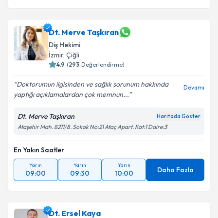
Dt. Merve Taşkıran
Diş Hekimi
İzmir
, Çiğli
4.9
(
293
Değerlendirme)
Doktorumun ilgisinden ve sağlık sorunum hakkında
Devamı
yaptığı açıklamalardan çok memnun...
Dt. Merve Taşkıran
Haritada Göster
Ataşehir Mah. 8211/8. Sokak No:21 Ataç Apart. Kat:1 Daire:3
En Yakın Saatler
Yarın
Yarın
Yarın
Daha Fazla
09:00
09:30
10:00
Dt. Ersel Kaya