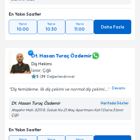
En Yakın Saatler
Yarın
Yarın
Yarın
Daha Fazla
10:00
10:30
11:00
Dt. Hasan Turaç Özdemir
Diş Hekimi
İzmir
, Çiğli
5
(
39
Değerlendirme)
Devamı
Diş temizleme. lik diş çekimi ve normal diş çekimi...
Dt. Hasan Turaç Özdemir
Haritada Göster
Ataşehir Mah. 8211/8. Sokak No:21 Ataç Apartmanı Kat:1 Daire:3 İzmir
Çiğli
En Yakın Saatler
Yarın
Yarın
Yarın