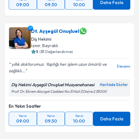
Daha Fazla
09:00
09:30
10:00
Dt. Ayşegül Onuşluel
Diş Hekimi
İzmir
, Bayraklı
5
(
31
Değerlendirme)
yıllık doktorumuz. Yaptığı her işlem uzun ömürlü ve
Devamı
sağlıklı...
Diş Hekimi Ayşegül Onuşluel Muayenehanesi
Haritada Göster
Prof. Dr. Ekrem Akurgal Caddesi No:51 Kat:3 Daire:2 35000
En Yakın Saatler
Yarın
Yarın
Yarın
Daha Fazla
09:00
09:30
10:00