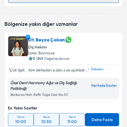
Randevu Takvimi Talebi
Takvim Talebini Gönder
Dt. Duygu Alsan
için randevu takvimi talebi oluşturun.
Bölgenize yakın diğer uzmanlar
Size bu uzmandan randevu almanız için bir takvim
hazırlandığında e-posta ile bilgilendireceğiz.
Dt. Beyza Çoban
E-posta Adresiniz
Diş Hekimi
İzmir
, Bornova
5
(
345
Değerlendirme)
Devamı
Kişisel verilerimin işlenmesine ilişkin
Aydınlatma
Çok ilgili. . tüm detayları a dan z ye açıkladı...
Metni
'ni okudum ve kişisel verilerimin belirtilen
kapsamda işlenmesini kabul ediyorum.
Özel Dent Harmony Ağız ve Diş Sağlığı
Haritada Göster
Polikliniği
Barboros Mah. Refik Tulga Cad. No:3 C
Takvim Talebini Gönder
En Yakın Saatler
Yarın
Yarın
Yarın
Daha Fazla
10:00
10:30
11:00