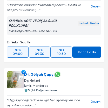
Harika bir endodonti uzmanı diş hekimi. Hasta ile
Devamı
iletişimi mükemmel,...
SMYRNA AĞIZ VE DİŞ SAĞLIĞI
Haritada Göster
POLİKLİNİĞİ
Mansuroğlu Mah. 283/14 sok. NO:14/A
En Yakın Saatler
Yarın
Yarın
Yarın
Daha Fazla
09:00
09:30
10:30
Dt. Gülşah Çapçı
Diş Hekimi
İzmir
, Menderes
5
(
74
Değerlendirme)
Uygulayacağı tedavi ile ilgili her aşamayı en ince
Devamı
ayrıntısına kadar...