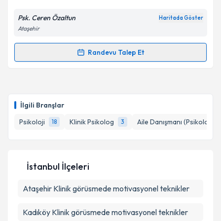
Psk. Ceren Özaltun
Haritada Göster
Kişisel verilerimin işlenmesine ilişkin
Aydınlatma
Ataşehir
Metni
'ni okudum ve kişisel verilerimin belirtilen
kapsamda işlenmesini kabul ediyorum.
Randevu Talep Et
Randevu Takvimi Talebi
Takvim Talebini Gönder
Psk. Ceren Özaltun
için randevu takvimi talebi
oluşturun. Size bu uzmandan randevu almanız için bir
İlgili Branşlar
takvim hazırlandığında e-posta ile bilgilendireceğiz.
Psikoloji
Klinik Psikolog
Aile Danışmanı (Psikolog)
18
3
E-posta Adresiniz
İstanbul İlçeleri
Kişisel verilerimin işlenmesine ilişkin
Aydınlatma
Ataşehir
Metni
Klinik görüsmede motivasyonel teknikler
'ni okudum ve kişisel verilerimin belirtilen
kapsamda işlenmesini kabul ediyorum.
Kadıköy
Klinik görüsmede motivasyonel teknikler