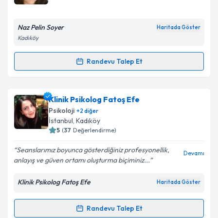
E-posta Adresiniz
Naz Pelin Soyer
Haritada Göster
Kadıköy
Kişisel verilerimin işlenmesine ilişkin
Aydınlatma
Randevu Talep Et
Randevu Takvimi Talebi
Metni
'ni okudum ve kişisel verilerimin belirtilen
kapsamda işlenmesini kabul ediyorum.
Psk. Naz Pelin Soyer
için randevu takvimi talebi
Klinik Psikolog Fatoş Efe
oluşturun. Size bu uzmandan randevu almanız için bir
Takvim Talebini Gönder
Psikoloji
+
2
diğer
takvim hazırlandığında e-posta ile bilgilendireceğiz.
İstanbul
, Kadıköy
5
(
37
Değerlendirme)
E-posta Adresiniz
Seanslarımız boyunca gösterdiğiniz profesyonellik,
Devamı
anlayış ve güven ortamı oluşturma biçiminiz...
Klinik Psikolog Fatoş Efe
Haritada Göster
Kişisel verilerimin işlenmesine ilişkin
Aydınlatma
Metni
'ni okudum ve kişisel verilerimin belirtilen
kapsamda işlenmesini kabul ediyorum.
Randevu Talep Et
Randevu Takvimi Talebi