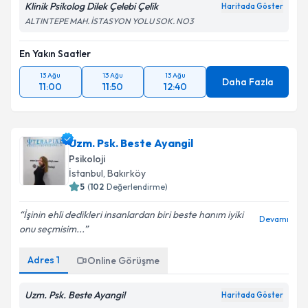
Klinik Psikolog Dilek Çelebi Çelik
Haritada Göster
ALTINTEPE MAH. İSTASYON YOLU SOK. NO3
En Yakın Saatler
13 Ağu
13 Ağu
13 Ağu
Daha Fazla
11:00
11:50
12:40
Uzm. Psk. Beste Ayangil
Psikoloji
İstanbul
, Bakırköy
5
(
102
Değerlendirme)
İşinin ehli dedikleri insanlardan biri beste hanım iyiki
Devamı
onu seçmisim...
Adres
1
Online Görüşme
Uzm. Psk. Beste Ayangil
Haritada Göster