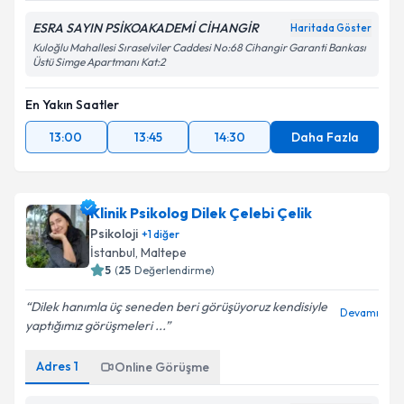
ESRA SAYIN PSİKOAKADEMİ CİHANGİR
Haritada Göster
Kuloğlu Mahallesi Sıraselviler Caddesi No:68 Cihangir Garanti Bankası
Üstü Simge Apartmanı Kat:2
En Yakın Saatler
13:00
13:45
14:30
Daha Fazla
Klinik Psikolog Dilek Çelebi Çelik
Psikoloji
+
1
diğer
İstanbul
, Maltepe
5
(
25
Değerlendirme)
Dilek hanımla üç seneden beri görüşüyoruz kendisiyle
Devamı
yaptığımız görüşmeleri ...
Adres
1
Online Görüşme