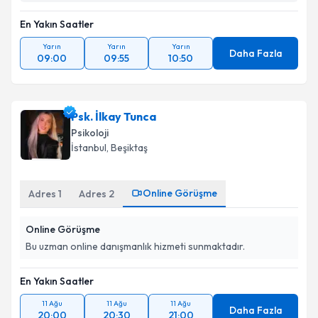
En Yakın Saatler
Yarın
Yarın
Yarın
Daha Fazla
09:00
09:55
10:50
Psk. İlkay Tunca
Psikoloji
İstanbul
, Beşiktaş
Online Görüşme
Adres
1
Adres
2
Online Görüşme
Bu uzman online danışmanlık hizmeti sunmaktadır.
En Yakın Saatler
11 Ağu
11 Ağu
11 Ağu
Daha Fazla
20:00
20:30
21:00