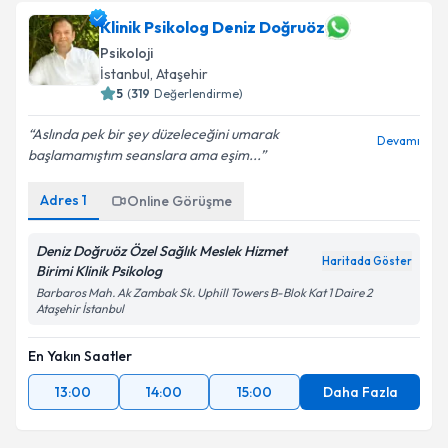
Klinik Psikolog Deniz Doğruöz
Psikoloji
İstanbul
, Ataşehir
5
(
319
Değerlendirme)
Aslında pek bir şey düzeleceğini umarak
Devamı
başlamamıştım seanslara ama eşim...
Adres
1
Online Görüşme
Deniz Doğruöz Özel Sağlık Meslek Hizmet
Haritada Göster
Birimi Klinik Psikolog
Barbaros Mah. Ak Zambak Sk. Uphill Towers B-Blok Kat 1 Daire 2
Ataşehir İstanbul
En Yakın Saatler
13:00
14:00
15:00
Daha Fazla