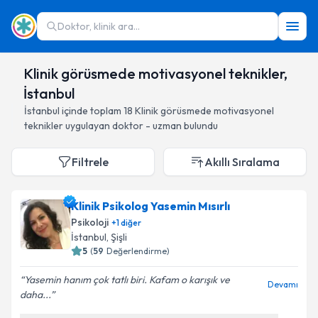
Doktor, klinik ara...
Klinik görüsmede motivasyonel teknikler,
İstanbul
İstanbul
içinde toplam
18
Klinik görüsmede motivasyonel
teknikler
uygulayan doktor - uzman bulundu
Filtrele
Akıllı Sıralama
Klinik Psikolog Yasemin Mısırlı
Psikoloji
+
1
diğer
İstanbul
, Şişli
5
(
59
Değerlendirme)
Yasemin hanım çok tatlı biri. Kafam o karışık ve
Devamı
daha...