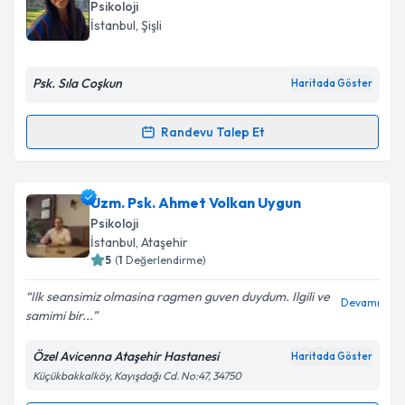
oluşturun. Size bu uzmandan randevu almanız için bir
Psikoloji
takvim hazırlandığında e-posta ile bilgilendireceğiz.
Takvim Talebini Gönder
İstanbul
, Şişli
E-posta Adresiniz
Psk. Sıla Coşkun
Haritada Göster
Randevu Talep Et
Randevu Takvimi Talebi
Kişisel verilerimin işlenmesine ilişkin
Aydınlatma
Metni
'ni okudum ve kişisel verilerimin belirtilen
kapsamda işlenmesini kabul ediyorum.
Klinik Psikolog Sıla Coşkun
için randevu takvimi
Uzm. Psk. Ahmet Volkan Uygun
talebi oluşturun. Size bu uzmandan randevu almanız
Psikoloji
için bir takvim hazırlandığında e-posta ile
Takvim Talebini Gönder
İstanbul
, Ataşehir
bilgilendireceğiz.
5
(
1
Değerlendirme)
E-posta Adresiniz
Ilk seansimiz olmasina ragmen guven duydum. Ilgili ve
Devamı
samimi bir...
Özel Avicenna Ataşehir Hastanesi
Haritada Göster
Küçükbakkalköy, Kayışdağı Cd. No:47, 34750
Kişisel verilerimin işlenmesine ilişkin
Aydınlatma
Metni
'ni okudum ve kişisel verilerimin belirtilen