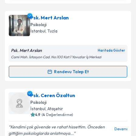
Takvim Talebini Gönder
Klinik Psikolog Fatoş Efe
için randevu takvimi talebi
Psk. Mert Arslan
oluşturun. Size bu uzmandan randevu almanız için bir
Psikoloji
takvim hazırlandığında e-posta ile bilgilendireceğiz.
İstanbul
, Tuzla
E-posta Adresiniz
Psk. Mert Arslan
Haritada Göster
Cami Mah. İstasyon Cad. No:100 Kat:1 Yavuzlar İş Merkezi
Kişisel verilerimin işlenmesine ilişkin
Aydınlatma
Randevu Talep Et
Randevu Takvimi Talebi
Metni
'ni okudum ve kişisel verilerimin belirtilen
kapsamda işlenmesini kabul ediyorum.
Psk. Mert Arslan
için randevu takvimi talebi
Psk. Ceren Özaltun
oluşturun. Size bu uzmandan randevu almanız için bir
Takvim Talebini Gönder
Psikoloji
takvim hazırlandığında e-posta ile bilgilendireceğiz.
İstanbul
, Ataşehir
4.9
(
4
Değerlendirme)
E-posta Adresiniz
Kendimi çok güvende ve rahat hissettim. Önceden
Devamı
gittiğim psikologlarda anlatmaya...