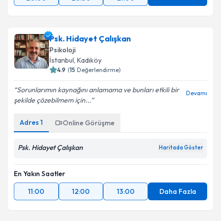
Psk. Hidayet Çalışkan
Psikoloji
İstanbul
, Kadıköy
4.9
(
15
Değerlendirme)
Sorunlarımın kaynağını anlamama ve bunları etkili bir
Devamı
şekilde çözebilmem için...
Adres
1
Online Görüşme
Psk. Hidayet Çalışkan
Haritada Göster
En Yakın Saatler
11:00
12:00
13:00
Daha Fazla