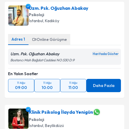
Uzm. Psk. Oğuzhan Abakay
Psikoloji
İstanbul
, Kadıköy
Adres
1
Online Görüşme
Uzm. Psk. Oğuzhan Abakay
Haritada Göster
Bostancı Mah Bağdat Caddesi NO:530 D:9
En Yakın Saatler
11 Ağu
11 Ağu
11 Ağu
Daha Fazla
09:00
10:00
11:00
Klinik Psikolog İlayda Yenigün
Psikoloji
İstanbul
, Beylikdüzü