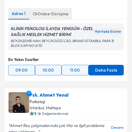
Adres
1
Online Görüşme
KLİNİK PSİKOLOG İLAYDA YENİGÜN - ÖZEL
Haritada Göster
SAĞLIK MESLEK HİZMET BİRİMİ
BÜYÜKŞEHİR MAH. BEYLİKDÜZÜ CAD. BRAND İSTANBUL PARK B
BLOK KAPI NO:5/1D
En Yakın Saatler
09:00
10:00
11:00
Daha Fazla
Psk. Ahmet Yenal
Psikoloji
İstanbul
, Maltepe
5
(
6
Değerlendirme)
Ahmet Bey çalışmalarında çok titiz ve ilgili probleme
Devamı
göre yaklaşımı...