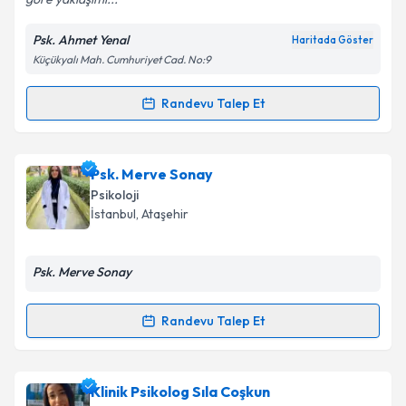
Psk. Ahmet Yenal
Haritada Göster
Küçükyalı Mah. Cumhuriyet Cad. No:9
Randevu Talep Et
Randevu Takvimi Talebi
Psk. Ahmet Yenal
için randevu takvimi talebi
Psk. Merve Sonay
oluşturun. Size bu uzmandan randevu almanız için bir
Psikoloji
takvim hazırlandığında e-posta ile bilgilendireceğiz.
İstanbul
, Ataşehir
E-posta Adresiniz
Psk. Merve Sonay
Randevu Talep Et
Randevu Takvimi Talebi
Kişisel verilerimin işlenmesine ilişkin
Aydınlatma
Metni
'ni okudum ve kişisel verilerimin belirtilen
kapsamda işlenmesini kabul ediyorum.
Psk. Merve Sonay
için randevu takvimi talebi
Klinik Psikolog Sıla Coşkun