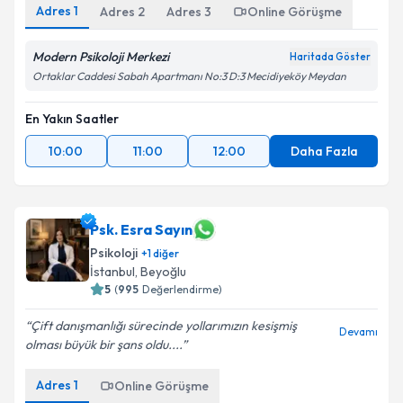
Adres
1
Adres
2
Adres
3
Online Görüşme
Modern Psikoloji Merkezi
Haritada Göster
Ortaklar Caddesi Sabah Apartmanı No:3 D:3 Mecidiyeköy Meydan
En Yakın Saatler
10:00
11:00
12:00
Daha Fazla
Psk. Esra Sayın
Psikoloji
+
1
diğer
İstanbul
, Beyoğlu
5
(
995
Değerlendirme)
Çift danışmanlığı sürecinde yollarımızın kesişmiş
Devamı
olması büyük bir şans oldu....
Adres
1
Online Görüşme