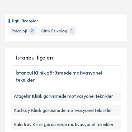
kapsamda işlenmesini kabul ediyorum.
Psk. Naz Pelin Soyer
için randevu takvimi talebi
oluşturun. Size bu uzmandan randevu almanız için bir
Takvim Talebini Gönder
İlgili Branşlar
takvim hazırlandığında e-posta ile bilgilendireceğiz.
Psikoloji
Klinik Psikolog
2
1
E-posta Adresiniz
İstanbul İlçeleri
Kişisel verilerimin işlenmesine ilişkin
Aydınlatma
Metni
'ni okudum ve kişisel verilerimin belirtilen
İstanbul
Klinik görüsmede motivasyonel
kapsamda işlenmesini kabul ediyorum.
teknikler
Takvim Talebini Gönder
Ataşehir
Klinik görüsmede motivasyonel teknikler
Kadıköy
Klinik görüsmede motivasyonel teknikler
Bakırköy
Klinik görüsmede motivasyonel teknikler