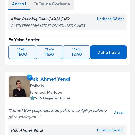
Adres
1
Online Görüşme
Klinik Psikolog Dilek Çelebi Çelik
Haritada Göster
ALTINTEPE MAH. İSTASYON YOLU SOK. NO3
En Yakın Saatler
13 Ağu
13 Ağu
13 Ağu
Daha Fazla
11:00
11:50
12:40
Psk. Ahmet Yenal
Psikoloji
İstanbul
, Maltepe
5
(
6
Değerlendirme)
Ahmet Bey çalışmalarında çok titiz ve ilgili probleme
Devamı
göre yaklaşımı...
Psk. Ahmet Yenal
Haritada Göster