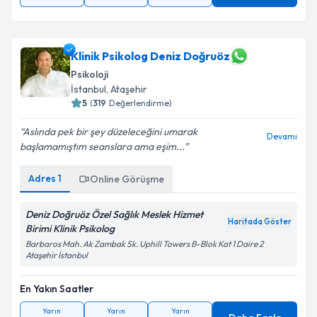
Klinik Psikolog Deniz Doğruöz
Psikoloji
İstanbul
, Ataşehir
5
(
319
Değerlendirme)
Aslında pek bir şey düzeleceğini umarak
Devamı
başlamamıştım seanslara ama eşim...
Adres
1
Online Görüşme
Deniz Doğruöz Özel Sağlık Meslek Hizmet
Haritada Göster
Birimi Klinik Psikolog
Barbaros Mah. Ak Zambak Sk. Uphill Towers B-Blok Kat 1 Daire 2
Ataşehir İstanbul
En Yakın Saatler
Yarın
Yarın
Yarın