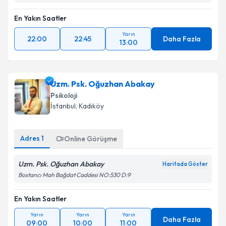
En Yakın Saatler
Yarın
22:00
22:45
Daha Fazla
13:00
Uzm. Psk. Oğuzhan Abakay
Psikoloji
İstanbul
, Kadıköy
Adres
1
Online Görüşme
Uzm. Psk. Oğuzhan Abakay
Haritada Göster
Bostancı Mah Bağdat Caddesi NO:530 D:9
En Yakın Saatler
Yarın
Yarın
Yarın
Daha Fazla
09:00
10:00
11:00