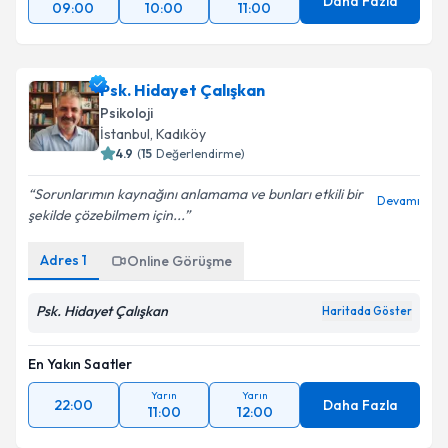
Daha Fazla
09:00
10:00
11:00
Psk. Hidayet Çalışkan
Psikoloji
İstanbul
, Kadıköy
4.9
(
15
Değerlendirme)
Sorunlarımın kaynağını anlamama ve bunları etkili bir
Devamı
şekilde çözebilmem için...
Adres
1
Online Görüşme
Psk. Hidayet Çalışkan
Haritada Göster
En Yakın Saatler
Yarın
Yarın
22:00
Daha Fazla
11:00
12:00