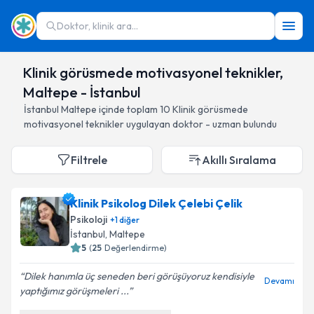
Doktor, klinik ara...
Klinik görüsmede motivasyonel teknikler,
Maltepe - İstanbul
İstanbul
Maltepe
içinde toplam
10
Klinik görüsmede
motivasyonel teknikler
uygulayan doktor - uzman bulundu
Filtrele
Akıllı Sıralama
Klinik Psikolog Dilek Çelebi Çelik
Psikoloji
+
1
diğer
İstanbul
, Maltepe
5
(
25
Değerlendirme)
Dilek hanımla üç seneden beri görüşüyoruz kendisiyle
Devamı
yaptığımız görüşmeleri ...