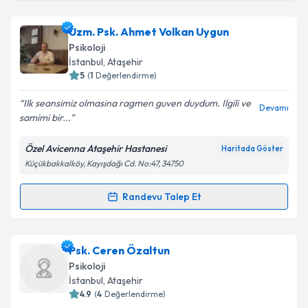
Uzm. Psk. Ahmet Volkan Uygun
Psikoloji
İstanbul
, Ataşehir
5
(
1
Değerlendirme)
Ilk seansimiz olmasina ragmen guven duydum. Ilgili ve
Devamı
samimi bir...
Özel Avicenna Ataşehir Hastanesi
Haritada Göster
Küçükbakkalköy, Kayışdağı Cd. No:47, 34750
Randevu Talep Et
Randevu Takvimi Talebi
Uzm. Psk. Ahmet Volkan Uygun
için randevu takvimi
Psk. Ceren Özaltun
talebi oluşturun. Size bu uzmandan randevu almanız
Psikoloji
için bir takvim hazırlandığında e-posta ile
İstanbul
, Ataşehir
bilgilendireceğiz.
4.9
(
4
Değerlendirme)