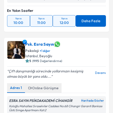
En Yakın Saatler
Yarın
Yarın
Yarın
Daha Fazla
10:00
11:00
12:00
Psk. Esra Sayın
Psikoloji
+
1
diğer
İstanbul
, Beyoğlu
5
(
995
Değerlendirme)
Çift danışmanlığı sürecinde yollarımızın kesişmiş
Devamı
olması büyük bir şans oldu....
Adres
1
Online Görüşme
ESRA SAYIN PSİKOAKADEMİ CİHANGİR
Haritada Göster
Kuloğlu Mahallesi Sıraselviler Caddesi No:68 Cihangir Garanti Bankası
Üstü Simge Apartmanı Kat:2