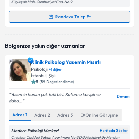
Küçükyalı Mah. Cumhuriyet Cad. No:9
Randevu Talep Et
Randevu Takvimi Talebi
Psk. Ahmet Yenal
için randevu takvimi talebi
Bölgenize yakın diğer uzmanlar
oluşturun. Size bu uzmandan randevu almanız için bir
takvim hazırlandığında e-posta ile bilgilendireceğiz.
Klinik Psikolog Yasemin Mısırlı
E-posta Adresiniz
Psikoloji
+
1
diğer
İstanbul
, Şişli
5
(
59
Değerlendirme)
Yasemin hanım çok tatlı biri. Kafam o karışık ve
Kişisel verilerimin işlenmesine ilişkin
Aydınlatma
Devamı
daha...
Metni
'ni okudum ve kişisel verilerimin belirtilen
kapsamda işlenmesini kabul ediyorum.
Adres
1
Adres
2
Adres
3
Online Görüşme
Takvim Talebini Gönder
Modern Psikoloji Merkezi
Haritada Göster
Ortaklar Caddesi Sabah Apartmanı No:3 D:3 Mecidiyeköy Meydan