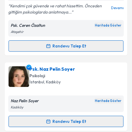
E-posta Adresiniz
Kendimi çok güvende ve rahat hissettim. Önceden
Devamı
gittiğim psikologlarda anlatmaya...
Psk. Ceren Özaltun
Haritada Göster
Ataşehir
Kişisel verilerimin işlenmesine ilişkin
Aydınlatma
Metni
'ni okudum ve kişisel verilerimin belirtilen
kapsamda işlenmesini kabul ediyorum.
Randevu Talep Et
Randevu Takvimi Talebi
Takvim Talebini Gönder
Psk. Ceren Özaltun
için randevu takvimi talebi
Psk. Naz Pelin Soyer
oluşturun. Size bu uzmandan randevu almanız için bir
Psikoloji
takvim hazırlandığında e-posta ile bilgilendireceğiz.
İstanbul
, Kadıköy
E-posta Adresiniz
Naz Pelin Soyer
Haritada Göster
Kadıköy
Kişisel verilerimin işlenmesine ilişkin
Aydınlatma
Randevu Talep Et
Randevu Takvimi Talebi
Metni
'ni okudum ve kişisel verilerimin belirtilen