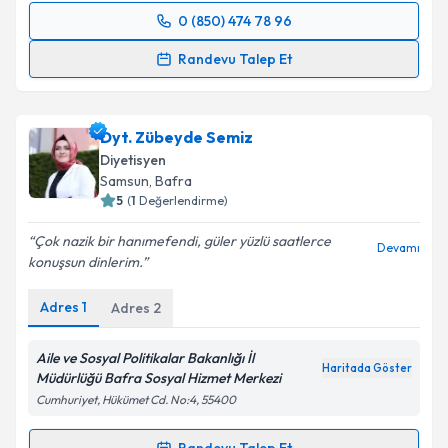
0 (850) 474 78 96
Randevu Takvimi Talebi
Randevu Talep Et
Dyt. Teslime Bayer Üçkuyulu
için randevu takvimi
talebi oluşturun. Size bu uzmandan randevu almanız
Dyt. Zübeyde Semiz
için bir takvim hazırlandığında e-posta ile
bilgilendireceğiz.
Diyetisyen
Samsun
, Bafra
E-posta Adresiniz
5
(
1
Değerlendirme)
Çok nazik bir hanımefendi, güler yüzlü saatlerce
Devamı
konuşsun dinlerim.
Kişisel verilerimin işlenmesine ilişkin
Aydınlatma
Adres
1
Adres
2
Metni
'ni okudum ve kişisel verilerimin belirtilen
kapsamda işlenmesini kabul ediyorum.
Aile ve Sosyal Politikalar Bakanlığı İl
Haritada Göster
Müdürlüğü Bafra Sosyal Hizmet Merkezi
Takvim Talebini Gönder
Cumhuriyet, Hükümet Cd. No:4, 55400