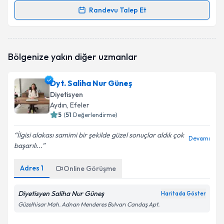
Randevu Talep Et
Randevu Takvimi Talebi
Dyt. Belkız Kayacık
için randevu takvimi talebi
Bölgenize yakın diğer uzmanlar
oluşturun. Size bu uzmandan randevu almanız için bir
takvim hazırlandığında e-posta ile bilgilendireceğiz.
Dyt. Saliha Nur Güneş
E-posta Adresiniz
Diyetisyen
Aydın
, Efeler
5
(
51
Değerlendirme)
İlgisi alakası samimi bir şekilde güzel sonuçlar aldık çok
Kişisel verilerimin işlenmesine ilişkin
Aydınlatma
Devamı
başarılı...
Metni
'ni okudum ve kişisel verilerimin belirtilen
kapsamda işlenmesini kabul ediyorum.
Adres
1
Online Görüşme
Takvim Talebini Gönder
Diyetisyen Saliha Nur Güneş
Haritada Göster
Güzelhisar Mah. Adnan Menderes Bulvarı Candaş Apt.