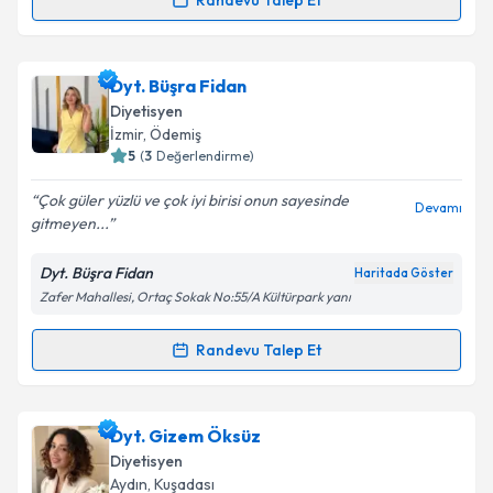
Randevu Talep Et
Randevu Takvimi Talebi
Dyt. Zübeyde Semiz
için randevu takvimi talebi
Dyt. Büşra Fidan
oluşturun. Size bu uzmandan randevu almanız için bir
Diyetisyen
takvim hazırlandığında e-posta ile bilgilendireceğiz.
İzmir
, Ödemiş
5
(
3
Değerlendirme)
E-posta Adresiniz
Çok güler yüzlü ve çok iyi birisi onun sayesinde
Devamı
gitmeyen...
Dyt. Büşra Fidan
Haritada Göster
Kişisel verilerimin işlenmesine ilişkin
Aydınlatma
Zafer Mahallesi, Ortaç Sokak No:55/A Kültürpark yanı
Metni
'ni okudum ve kişisel verilerimin belirtilen
kapsamda işlenmesini kabul ediyorum.
Randevu Talep Et
Randevu Takvimi Talebi
Takvim Talebini Gönder
Dyt. Büşra Fidan
için randevu takvimi talebi
Dyt. Gizem Öksüz
oluşturun. Size bu uzmandan randevu almanız için bir
Diyetisyen
takvim hazırlandığında e-posta ile bilgilendireceğiz.
Aydın
, Kuşadası