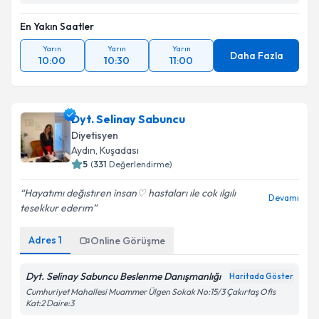
En Yakın Saatler
Yarın
Yarın
Yarın
Daha Fazla
10:00
10:30
11:00
Dyt. Selinay Sabuncu
Diyetisyen
Aydın
, Kuşadası
5
(
331
Değerlendirme)
Hayatımı değıstıren insan♡ hastaları ıle cok ılgılı
Devamı
tesekkur ederım
Adres
1
Online Görüşme
Dyt. Selinay Sabuncu Beslenme Danışmanlığı
Haritada Göster
Cumhuriyet Mahallesi Muammer Ülgen Sokak No:15/3 Çakırtaş Ofis
Kat:2 Daire:3