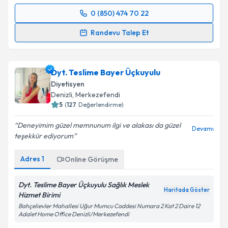
0 (850) 474 70 22
Randevu Takvimi Talebi
Randevu Talep Et
Dyt. Selinay Sabuncu
için randevu takvimi talebi
oluşturun. Size bu uzmandan randevu almanız için bir
Dyt. Teslime Bayer Üçkuyulu
takvim hazırlandığında e-posta ile bilgilendireceğiz.
Diyetisyen
E-posta Adresiniz
Denizli
, Merkezefendi
5
(
127
Değerlendirme)
Deneyimim güzel memnunum ilgi ve alakası da güzel
Devamı
teşekkür ediyorum
Kişisel verilerimin işlenmesine ilişkin
Aydınlatma
Metni
'ni okudum ve kişisel verilerimin belirtilen
Adres
1
Online Görüşme
kapsamda işlenmesini kabul ediyorum.
Dyt. Teslime Bayer Üçkuyulu Sağlık Meslek
Haritada Göster
Takvim Talebini Gönder
Hizmet Birimi
Bahçelievler Mahallesi Uğur Mumcu Caddesi Numara 2 Kat 2 Daire 12
Adalet Home Office Denizli/Merkezefendi