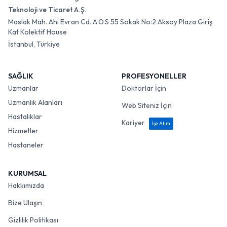
Teknoloji ve Ticaret A.Ş.
Maslak Mah. Ahi Evran Cd. A.O.S 55 Sokak No:2 Aksoy Plaza Giriş
Kat Kolektif House
İstanbul, Türkiye
SAĞLIK
PROFESYONELLER
Uzmanlar
Doktorlar İçin
Uzmanlık Alanları
Web Siteniz İçin
Hastalıklar
Kariyer
İşe Alım
Hizmetler
Hastaneler
KURUMSAL
Hakkımızda
Bize Ulaşın
Gizlilik Politikası