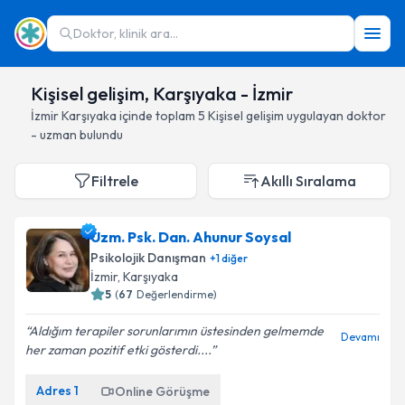
Doktor, klinik ara...
Kişisel gelişim, Karşıyaka - İzmir
İzmir
Karşıyaka
içinde toplam
5
Kişisel gelişim
uygulayan doktor
- uzman bulundu
Filtrele
Akıllı Sıralama
Uzm. Psk. Dan. Ahunur Soysal
Psikolojik Danışman
+
1
diğer
İzmir
, Karşıyaka
5
(
67
Değerlendirme)
Aldığım terapiler sorunlarımın üstesinden gelmemde
Devamı
her zaman pozitif etki gösterdi....
Adres
1
Online Görüşme