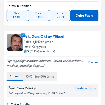
En Yakın Saatler
Yarın
Yarın
Yarın
Daha Fazla
17:00
18:00
19:00
Psk. Dan. Oktay Yüksel
Psikolojik Danışman
İzmir
, Karşıyaka
5
(
31
Değerlendirme)
İçeri girdiğiniz andan itibaren, Güven verici iletişimi,
Devamı
mesleki yeterliliği doğru...
Adres
1
Online Görüşme
İzmir Sima Psikoloji
Haritada Göster
Bahariye Mah. Zübeyde Hanım, No:24 Daire:2
En Yakın Saatler