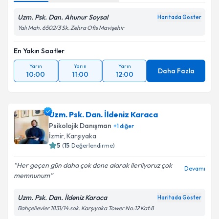
Uzm. Psk. Dan. Ahunur Soysal
Haritada Göster
Yalı Mah. 6502/3 Sk. Zehra Ofis Mavişehir
En Yakın Saatler
Yarın
Yarın
Yarın
Daha Fazla
10:00
11:00
12:00
Uzm. Psk. Dan. İldeniz Karaca
Psikolojik Danışman
+
1
diğer
İzmir
, Karşıyaka
5
(
15
Değerlendirme)
Her geçen gün daha çok done alarak ilerliyoruz çok
Devamı
memnunum
Uzm. Psk. Dan. İldeniz Karaca
Haritada Göster
Bahçelievler 1831/14.sok. Karşıyaka Tower No:12 Kat:8