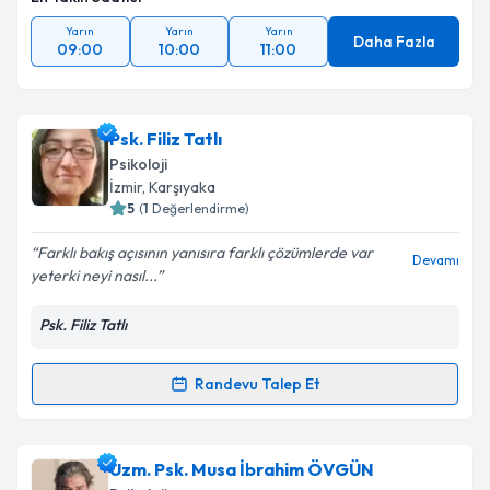
Yarın
Yarın
Yarın
Daha Fazla
09:00
10:00
11:00
Psk. Filiz Tatlı
Psikoloji
İzmir
, Karşıyaka
5
(
1
Değerlendirme)
Farklı bakış açısının yanısıra farklı çözümlerde var
Devamı
yeterki neyi nasıl...
Psk. Filiz Tatlı
Randevu Talep Et
Randevu Takvimi Talebi
Psk. Filiz Tatlı
için randevu takvimi talebi oluşturun.
Uzm. Psk. Musa İbrahim ÖVGÜN
Size bu uzmandan randevu almanız için bir takvim