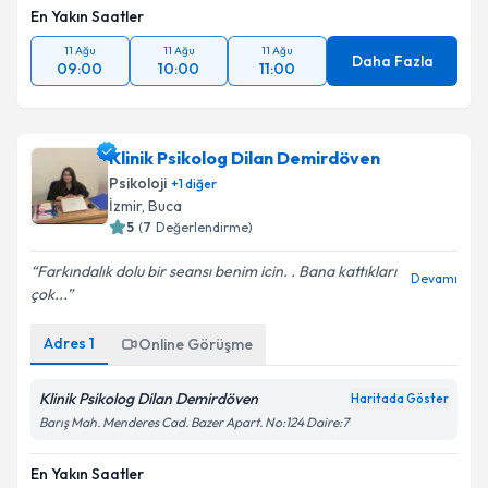
En Yakın Saatler
11 Ağu
11 Ağu
11 Ağu
Daha Fazla
09:00
10:00
11:00
Klinik Psikolog Dilan Demirdöven
Psikoloji
+
1
diğer
İzmir
, Buca
5
(
7
Değerlendirme)
Farkındalık dolu bir seansı benim icin. . Bana kattıkları
Devamı
çok...
Adres
1
Online Görüşme
Klinik Psikolog Dilan Demirdöven
Haritada Göster
Barış Mah. Menderes Cad. Bazer Apart. No:124 Daire:7
En Yakın Saatler