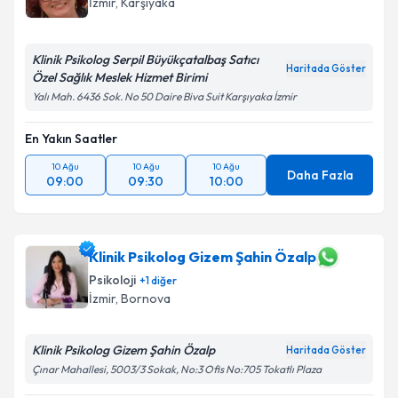
İzmir
, Karşıyaka
Klinik Psikolog Serpil Büyükçatalbaş Satıcı
Haritada Göster
Özel Sağlık Meslek Hizmet Birimi
Yalı Mah. 6436 Sok. No 50 Daire Biva Suit Karşıyaka İzmir
En Yakın Saatler
10 Ağu
10 Ağu
10 Ağu
Daha Fazla
09:00
09:30
10:00
Klinik Psikolog Gizem Şahin Özalp
Psikoloji
+
1
diğer
İzmir
, Bornova
Klinik Psikolog Gizem Şahin Özalp
Haritada Göster
Çınar Mahallesi, 5003/3 Sokak, No:3 Ofis No:705 Tokatlı Plaza