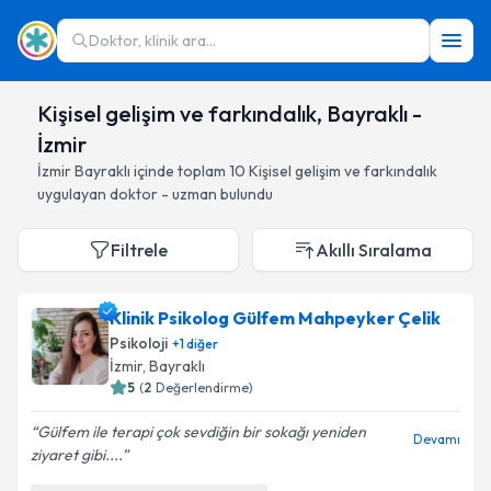
Doktor, klinik ara...
Kişisel gelişim ve farkındalık, Bayraklı -
İzmir
İzmir
Bayraklı
içinde toplam
10
Kişisel gelişim ve farkındalık
uygulayan doktor - uzman bulundu
Filtrele
Akıllı Sıralama
Klinik Psikolog Gülfem Mahpeyker Çelik
Psikoloji
+
1
diğer
İzmir
, Bayraklı
5
(
2
Değerlendirme)
Gülfem ile terapi çok sevdiğin bir sokağı yeniden
Devamı
ziyaret gibi....