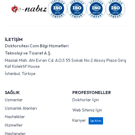
İLETİŞİM
Doktorsitesi Com Bilgi Hizmetleri
Teknoloji ve Ticaret A.Ş.
Maslak Mah. Ahi Evran Cd. A.O.S 55 Sokak No:2 Aksoy Plaza Giriş
Kat Kolektif House
İstanbul, Türkiye
SAĞLIK
PROFESYONELLER
Uzmanlar
Doktorlar İçin
Uzmanlık Alanları
Web Siteniz İçin
Hastalıklar
Kariyer
İşe Alım
Hizmetler
Hastaneler