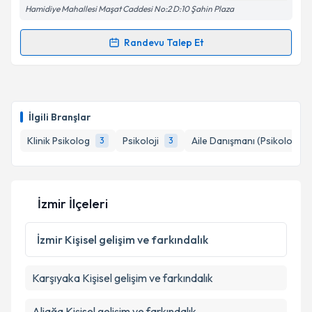
Hamidiye Mahallesi Maşat Caddesi No:2 D:10 Şahin Plaza
Kişisel verilerimin işlenmesine ilişkin
Aydınlatma
Randevu Talep Et
Randevu Takvimi Talebi
Metni
'ni okudum ve kişisel verilerimin belirtilen
kapsamda işlenmesini kabul ediyorum.
Klinik Psikolog Barış Yılmaz
için randevu takvimi
talebi oluşturun. Size bu uzmandan randevu almanız
Takvim Talebini Gönder
İlgili Branşlar
için bir takvim hazırlandığında e-posta ile
bilgilendireceğiz.
Klinik Psikolog
Psikoloji
Aile Danışmanı (Psikolog)
3
3
E-posta Adresiniz
İzmir İlçeleri
Kişisel verilerimin işlenmesine ilişkin
Aydınlatma
İzmir
Kişisel gelişim ve farkındalık
Metni
'ni okudum ve kişisel verilerimin belirtilen
kapsamda işlenmesini kabul ediyorum.
Karşıyaka
Kişisel gelişim ve farkındalık
Takvim Talebini Gönder
Aliağa
Kişisel gelişim ve farkındalık