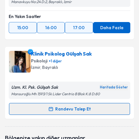
Manavkuyu No:24 D:2, Bayraklı, İzmir
En Yakın Saatler
15:00
16:00
17:00
Daha Fazla
Klinik Psikolog Gülşah Sak
Psikoloji
+
1
diğer
İzmir
, Bayraklı
Uzm. Kl. Psk. Gülşah Sak
Haritada Göster
Mansuroğlu Mh 1593/1 Sk Lider Centrio B Blok K:8 D:80
Randevu Talep Et
Randevu Takvimi Talebi
Klinik Psikolog Gülşah Sak
için randevu takvimi
Bölgenize yakın diğer uzmanlar
talebi oluşturun. Size bu uzmandan randevu almanız