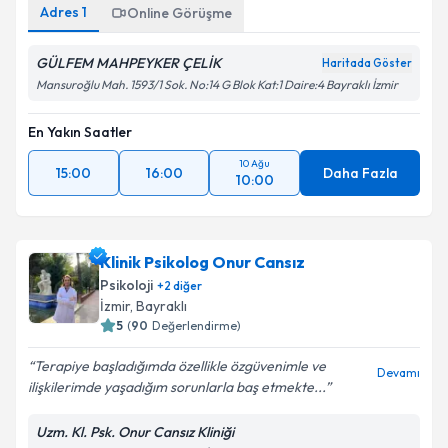
Adres
1
Online Görüşme
GÜLFEM MAHPEYKER ÇELİK
Haritada Göster
Mansuroğlu Mah. 1593/1 Sok. No:14 G Blok Kat:1 Daire:4 Bayraklı İzmir
En Yakın Saatler
10 Ağu
15:00
16:00
Daha Fazla
10:00
Klinik Psikolog Onur Cansız
Psikoloji
+
2
diğer
İzmir
, Bayraklı
5
(
90
Değerlendirme)
Terapiye başladığımda özellikle özgüvenimle ve
Devamı
ilişkilerimde yaşadığım sorunlarla baş etmekte...
Uzm. Kl. Psk. Onur Cansız Kliniği