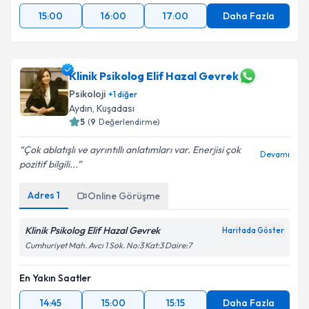
15:00
16:00
17:00
Daha Fazla
Klinik Psikolog Elif Hazal Gevrek
Psikoloji
+
1
diğer
Aydın
, Kuşadası
5
(
9
Değerlendirme)
Çok ablatışlı ve ayrıntıllı anlatımları var. Enerjisi çok
Devamı
pozitif bilgili...
Adres
1
Online Görüşme
Klinik Psikolog Elif Hazal Gevrek
Haritada Göster
Cumhuriyet Mah. Avcı 1 Sok. No:3 Kat:3 Daire:7
En Yakın Saatler
14:45
15:00
15:15
Daha Fazla