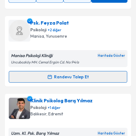
Psk. Feyza Polat
Psikoloji
+
2
diğer
Manisa
, Yunusemre
Manisa Psikoloji Kliniği
Haritada Göster
Uncubozköy MH. Cemal Ergün Cd. No:94/a
Randevu Talep Et
Randevu Takvimi Talebi
Psk. Feyza Polat
için randevu takvimi talebi
Klinik Psikolog Barış Yılmaz
oluşturun. Size bu uzmandan randevu almanız için bir
Psikoloji
+
1
diğer
takvim hazırlandığında e-posta ile bilgilendireceğiz.
Balıkesir
, Edremit
E-posta Adresiniz
Uzm. Kl. Psk. Barış Yılmaz
Haritada Göster