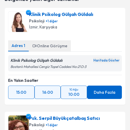
için bir takvim hazırlandığında e-posta ile
bilgilendireceğiz.
Klinik Psikolog Gülşah Güldalı
Psikoloji
+
1
diğer
E-posta Adresiniz
İzmir
, Karşıyaka
Adres
1
Online Görüşme
Kişisel verilerimin işlenmesine ilişkin
Aydınlatma
Metni
'ni okudum ve kişisel verilerimin belirtilen
Klinik Psikolog Gülşah Güldalı
Haritada Göster
kapsamda işlenmesini kabul ediyorum.
Bostanlı Mahallesi Cengiz Topel Caddesi No:21 D:3
En Yakın Saatler
Takvim Talebini Gönder
10 Ağu
15:00
16:00
Daha Fazla
10:00
Psk. Serpil Büyükçatalbaş Satıcı
Psikoloji
+
1
diğer