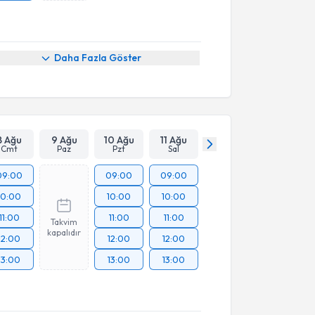
Daha Fazla Göster
8 Ağu
9 Ağu
10 Ağu
11 Ağu
Cmt
Paz
Pzt
Sal
09:00
09:00
09:00
10:00
10:00
10:00
11:00
11:00
11:00
Takvim
kapalıdır
12:00
12:00
12:00
13:00
13:00
13:00