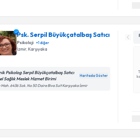
Psk. Serpil Büyükçatalbaş Satıcı
Psikoloji
+
1
diğer
İzmir
, Karşıyaka
inik Psikolog Serpil Büyükçatalbaş Satıcı
Haritada Göster
ka
el Sağlık Meslek Hizmet Birimi
ı Mah. 6436 Sok. No 50 Daire Biva Suit Karşıyaka İzmir