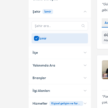
Gül
gibi.
Şehir
İzmir
Online danışmanlık sunan
uzmanları göster
A
Sadece
İzmir
bölgesinde
uzman ara
GÜ
İzmir
Man
İlçe
Yakınımda Ara
Branşlar
Konumuma yakın uzmanları
Bayraklı
göster
Karşıyaka
İlgi Alanları
Far
Aliağa
çok.
Hizmetler
Kişisel gelişim ve farkındalık
Klinik Psikolog