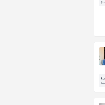
Çın
Uz
Man