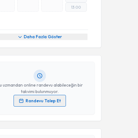
13:00
akvimi Talebi
Daha Fazla Göster
kolog Gülşah Sak
için randevu takvimi talebi
Size bu uzmandan randevu almanız için bir takvim
ında e-posta ile bilgilendireceğiz.
resiniz
u uzmandan online randevu alabileceğin bir
takvimi bulunmuyor.
Randevu Talep Et
akvimi Talebi
 verilerimin işlenmesine ilişkin
Aydınlatma Metni
'ni
 ve kişisel verilerimin belirtilen kapsamda
esini kabul ediyorum.
ikolog Buse Göçmen Er
için randevu takvimi talebi
Size bu uzmandan randevu almanız için bir takvim
ında e-posta ile bilgilendireceğiz.