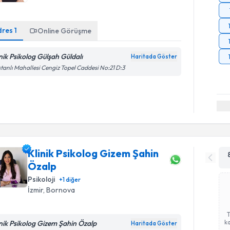
dres
1
Online Görüşme
inik Psikolog Gülşah Güldalı
Haritada Göster
tanlı Mahallesi Cengiz Topel Caddesi No:21 D:3
Klinik Psikolog Gizem Şahin
Özalp
Psikoloji
+
1
diğer
İzmir
, Bornova
ka
inik Psikolog Gizem Şahin Özalp
Haritada Göster