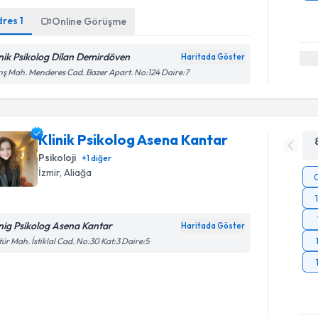
dres
1
Online Görüşme
inik Psikolog Dilan Demirdöven
Haritada Göster
ış Mah. Menderes Cad. Bazer Apart. No:124 Daire:7
Klinik Psikolog Asena Kantar
Psikoloji
+
1
diğer
İzmir
, Aliağa
inig Psikolog Asena Kantar
Haritada Göster
tür Mah. İstiklal Cad. No:30 Kat:3 Daire:5