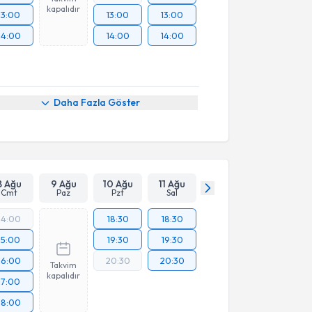
kapalıdır
13:00
13:00
13:00
14:00
14:00
14:00
Daha Fazla Göster
8 Ağu
9 Ağu
10 Ağu
11 Ağu
Cmt
Paz
Pzt
Sal
14:00
18:30
18:30
15:00
19:30
19:30
16:00
20:30
20:30
Takvim
kapalıdır
17:00
18:00