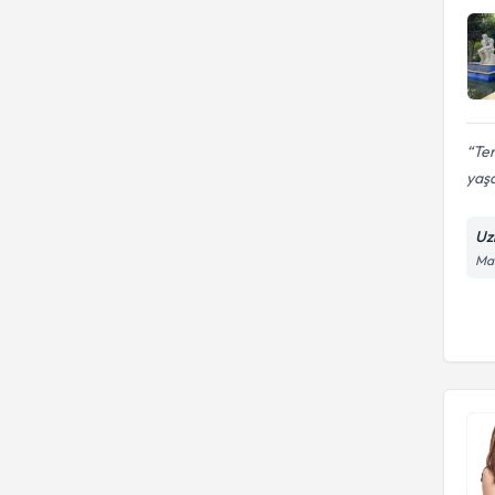
Ter
yaşa
Uz
Man