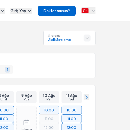
Giriş Yap
Doktor musun?
Sıralama
Akıllı Sıralama
1
8 Ağu
9 Ağu
10 Ağu
11 Ağu
Cmt
Paz
Pzt
Sal
10:00
10:00
10:00
11:00
11:00
11:00
12:00
12:00
12:00
Takvim