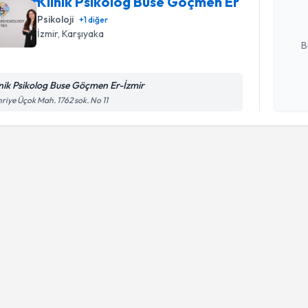
Klinik Psikolog Buse Göçmen Er
Psikoloji
+
1
diğer
E-posta Ad
İzmir
, Karşıyaka
B
inik Psikolog Buse Göçmen Er-İzmir
Kişisel
riye Üçok Mah. 1762 sok. No 11
okudum
işlenm