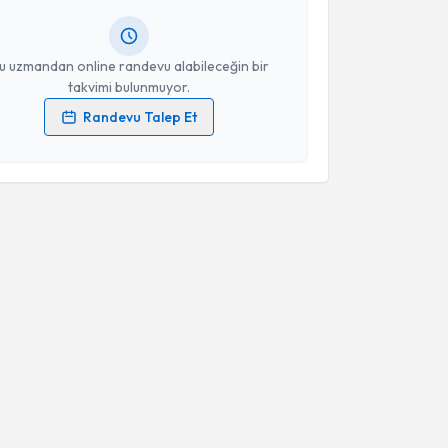
Takvim Talebini Gönder
resiniz
u uzmandan online randevu alabileceğin bir
takvimi bulunmuyor.
Randevu Talep Et
 verilerimin işlenmesine ilişkin
Aydınlatma Metni
'ni
 ve kişisel verilerimin belirtilen kapsamda
esini kabul ediyorum.
Takvim Talebini Gönder