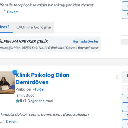
fem ile terapi çok sevdiğin bir sokağı yeniden ziyaret
...
Devamı
dres
1
Online Görüşme
LFEM MAHPEYKER ÇELİK
Haritada Göster
suroğlu Mah. 1593/1 Sok. No:14 G Blok Kat:1 Daire:4 Bayraklı İzmir
Klinik Psikolog Dilan
Demirdöven
Psikoloji
+
1
diğer
İzmir
, Buca
5
(
7
Değerlendirme)
kındalık dolu bir seansı benim icin. . Bana kattıkları
..
Devamı