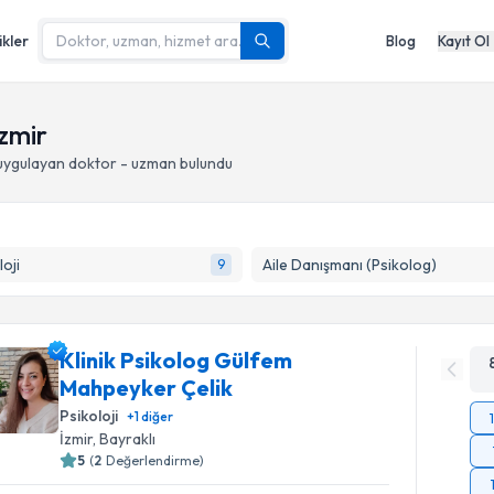
ikler
Blog
Kayıt Ol
İzmir
ygulayan doktor - uzman bulundu
loji
Aile Danışmanı (Psikolog)
9
Klinik Psikolog Gülfem
Mahpeyker Çelik
Psikoloji
+
1
diğer
İzmir
, Bayraklı
5
(
2
Değerlendirme)