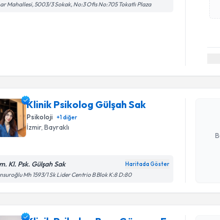
ar Mahallesi, 5003/3 Sokak, No:3 Ofis No:705 Tokatlı Plaza
Randevu T
Klinik Psi
oluşturun. 
Klinik Psikolog Gülşah Sak
hazırlandığ
Psikoloji
+
1
diğer
E-posta Ad
İzmir
, Bayraklı
B
m. Kl. Psk. Gülşah Sak
Haritada Göster
Randevu T
Kişisel
suroğlu Mh 1593/1 Sk Lider Centrio B Blok K:8 D:80
okudum
işlenm
Klinik Ps
oluşturun. 
hazırlandığ