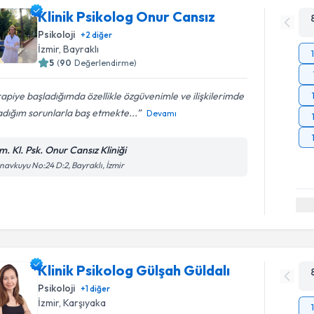
Klinik Psikolog Onur Cansız
Psikoloji
+
2
diğer
İzmir
, Bayraklı
5
(
90
Değerlendirme)
apiye başladığımda özellikle özgüvenimle ve ilişkilerimde
dığım sorunlarla baş etmekte...
Devamı
m. Kl. Psk. Onur Cansız Kliniği
avkuyu No:24 D:2, Bayraklı, İzmir
Klinik Psikolog Gülşah Güldalı
Psikoloji
+
1
diğer
İzmir
, Karşıyaka