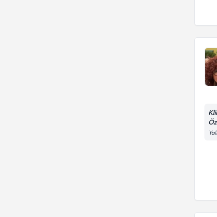
İş yaşamıyla ilgili sorunlar
Kl
Öz
Yal