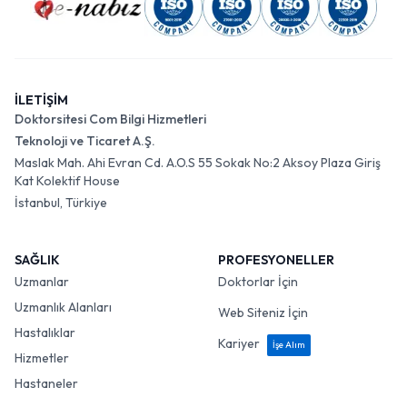
İLETİŞİM
Doktorsitesi Com Bilgi Hizmetleri
Teknoloji ve Ticaret A.Ş.
Maslak Mah. Ahi Evran Cd. A.O.S 55 Sokak No:2 Aksoy Plaza Giriş
Kat Kolektif House
İstanbul, Türkiye
SAĞLIK
PROFESYONELLER
Uzmanlar
Doktorlar İçin
Uzmanlık Alanları
Web Siteniz İçin
Hastalıklar
Kariyer
İşe Alım
Hizmetler
Hastaneler