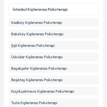
Kişisel verilerimin işlenmesine ilişkin
Aydınlatma
İstanbul
Kişilerarası Psikoterapi
Metni
'ni okudum ve kişisel verilerimin belirtilen
kapsamda işlenmesini kabul ediyorum.
Kadıköy
Kişilerarası Psikoterapi
Takvim Talebini Gönder
Bakırköy
Kişilerarası Psikoterapi
Şişli
Kişilerarası Psikoterapi
Üsküdar
Kişilerarası Psikoterapi
Başakşehir
Kişilerarası Psikoterapi
Beşiktaş
Kişilerarası Psikoterapi
Küçükçekmece
Kişilerarası Psikoterapi
Tuzla
Kişilerarası Psikoterapi