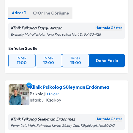
Adres
1
Online Görüşme
Klinik Psikolog Duygu Arıcan
Haritada Göster
Erenköy Mahallesi Kantarcı Rıza sokak No: 1 D: 5 K:3 34728
En Yakın Saatler
10 Ağu
10 Ağu
10 Ağu
Daha Fazla
11:00
12:00
13:00
Klinik Psikolog Süleyman Erdönmez
Psikoloji
+
1
diğer
İstanbul
, Kadıköy
Klinik Psikolog Süleyman Erdönmez
Haritada Göster
Fener Yolu Mah. Fahrettin Kerim Gökay Cad. Köşklü Apt. No:60 D:2