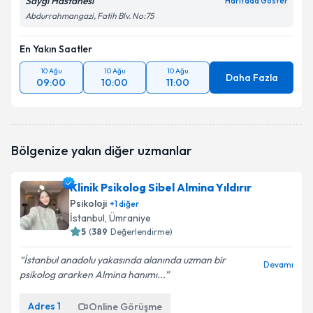
Saygı Hastanesi
Haritada Göster
Abdurrahmangazi, Fatih Blv. No:75
En Yakın Saatler
10 Ağu
10 Ağu
10 Ağu
Daha Fazla
09:00
10:00
11:00
Bölgenize yakın diğer uzmanlar
Klinik Psikolog Sibel Almina Yıldırır
Psikoloji
+
1
diğer
İstanbul
, Ümraniye
5
(
389
Değerlendirme)
İstanbul anadolu yakasında alanında uzman bir
Devamı
psikolog ararken Almina hanımı...
Adres
1
Online Görüşme