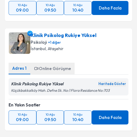
10 Ağu
10 Ağu
10 Ağu
Daha Fazla
09:00
09:50
10:40
Klinik Psikolog Rukiye Yüksel
Psikoloji
+
1
diğer
İstanbul
, Ataşehir
Adres
1
Online Görüşme
Klinik Psikolog Rukiye Yüksel
Haritada Göster
Küçükbakkalköy Mah. Defne Sk. No:1 Flora Residance No:703
En Yakın Saatler
10 Ağu
10 Ağu
10 Ağu
Daha Fazla
09:00
09:50
10:40