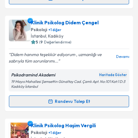
Randevu Takvimi Talebi
Klinik Psikolog Seda Doğmazer
için randevu
Klinik Psikolog Didem Çengel
takvimi talebi oluşturun. Size bu uzmandan randevu
Psikoloji
+
1
diğer
almanız için bir takvim hazırlandığında e-posta ile
İstanbul
, Kadıköy
bilgilendireceğiz.
5
(
9
Değerlendirme)
E-posta Adresiniz
Didem hanıma teşekkür ediyorum , uzmanlığı ve
Devamı
sabrıyla tüm sorunlarımı...
Psikodramind Akademi
Haritada Göster
19 Mayıs Mahallesi Şemsettin Günaltay Cad. Çamlı Apt. No:101 Kat:1 D:3
Kişisel verilerimin işlenmesine ilişkin
Aydınlatma
Kadıköy İstanbul
Metni
'ni okudum ve kişisel verilerimin belirtilen
kapsamda işlenmesini kabul ediyorum.
Randevu Talep Et
Randevu Takvimi Talebi
Takvim Talebini Gönder
Klinik Psikolog Didem Çengel
için randevu takvimi
Klinik Psikolog Haşim Vergili
talebi oluşturun. Size bu uzmandan randevu almanız
Psikoloji
+
1
diğer
için bir takvim hazırlandığında e-posta ile