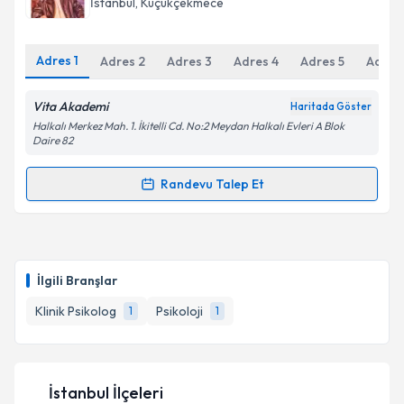
İstanbul
, Küçükçekmece
bilgilendireceğiz.
E-posta Adresiniz
Adres
1
Adres
2
Adres
3
Adres
4
Adres
5
Adres
Vita Akademi
Haritada Göster
Halkalı Merkez Mah. 1. İkitelli Cd. No:2 Meydan Halkalı Evleri A Blok
Kişisel verilerimin işlenmesine ilişkin
Aydınlatma
Daire 82
Metni
'ni okudum ve kişisel verilerimin belirtilen
kapsamda işlenmesini kabul ediyorum.
Randevu Talep Et
Randevu Takvimi Talebi
Takvim Talebini Gönder
Klinik Psikolog Haşim Vergili
için randevu takvimi
talebi oluşturun. Size bu uzmandan randevu almanız
İlgili Branşlar
için bir takvim hazırlandığında e-posta ile
bilgilendireceğiz.
Klinik Psikolog
Psikoloji
1
1
E-posta Adresiniz
İstanbul İlçeleri