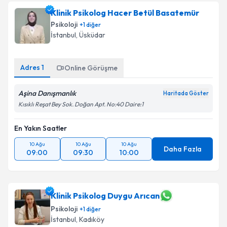
Klinik Psikolog Hacer Betül Basatemür
Psikoloji
+
1
diğer
İstanbul
, Üsküdar
Adres
1
Online Görüşme
Aşina Danışmanlık
Haritada Göster
Kısıklı Reşat Bey Sok. Doğan Apt. No:40 Daire:1
En Yakın Saatler
10 Ağu
10 Ağu
10 Ağu
Daha Fazla
09:00
09:30
10:00
Klinik Psikolog Duygu Arıcan
Psikoloji
+
1
diğer
İstanbul
, Kadıköy