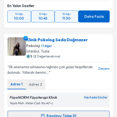
En Yakın Saatler
10 Ağu
10 Ağu
10 Ağu
Daha Fazla
10:00
10:45
11:30
Klinik Psikolog Seda Doğmazer
Psikoloji
+
1
diğer
İstanbul
, Tuzla
5
(
2
Değerlendirme)
İlk seansımız olmasına rağmen çok güzel tespitlerde
Devamı
bulundu. Yıllardır benim...
Adres
1
Adres
2
FizyoNORM Fizyoterapi Klinik
Haritada Göster
Yayla Mah. Vatan Cad. No:40-L
Randevu Talep Et