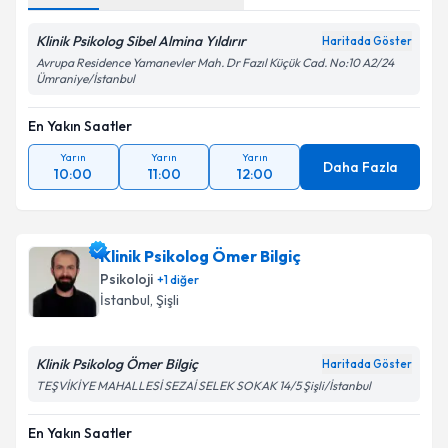
Klinik Psikolog Sibel Almina Yıldırır
Haritada Göster
Avrupa Residence Yamanevler Mah. Dr Fazıl Küçük Cad. No:10 A2/24
Ümraniye/İstanbul
En Yakın Saatler
Yarın
Yarın
Yarın
Daha Fazla
10:00
11:00
12:00
Klinik Psikolog Ömer Bilgiç
Psikoloji
+
1
diğer
İstanbul
, Şişli
Klinik Psikolog Ömer Bilgiç
Haritada Göster
TEŞVİKİYE MAHALLESİ SEZAİ SELEK SOKAK 14/5 Şişli/İstanbul
En Yakın Saatler