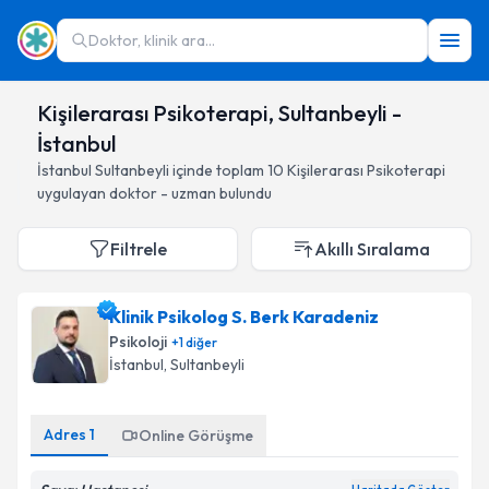
Doktor, klinik ara...
Kişilerarası Psikoterapi, Sultanbeyli -
İstanbul
İstanbul
Sultanbeyli
içinde toplam
10
Kişilerarası Psikoterapi
uygulayan doktor - uzman bulundu
Filtrele
Akıllı Sıralama
Klinik Psikolog S. Berk Karadeniz
Psikoloji
+
1
diğer
İstanbul
, Sultanbeyli
Adres
1
Online Görüşme