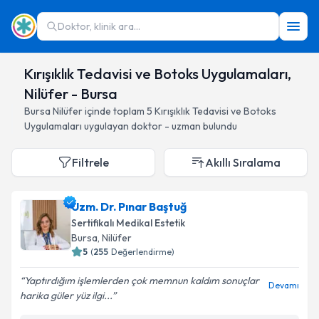
Doktor, klinik ara...
Kırışıklık Tedavisi ve Botoks Uygulamaları,
Nilüfer - Bursa
Bursa
Nilüfer
içinde toplam
5
Kırışıklık Tedavisi ve Botoks
Uygulamaları
uygulayan doktor - uzman bulundu
Filtrele
Akıllı Sıralama
Uzm. Dr. Pınar Baştuğ
Sertifikalı Medikal Estetik
Bursa
, Nilüfer
5
(
255
Değerlendirme)
Yaptırdığım işlemlerden çok memnun kaldım sonuçlar
Devamı
harika güler yüz ilgi...