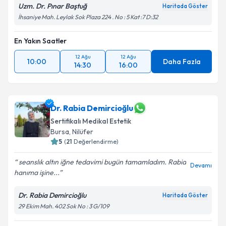
Uzm. Dr. Pınar Baştuğ
Haritada Göster
İhsaniye Mah. Leylak Sok Plaza 224 . No : 5 Kat :7 D:32
En Yakın Saatler
12 Ağu
12 Ağu
10:00
Daha Fazla
14:30
16:00
Dr. Rabia Demircioğlu
Sertifikalı Medikal Estetik
Bursa
, Nilüfer
5
(
21
Değerlendirme)
seanslık altın iğne tedavimi bugün tamamladım. Rabia
Devamı
hanıma işine...
Dr. Rabia Demircioğlu
Haritada Göster
29 Ekim Mah. 402 Sok No : 3 G/109