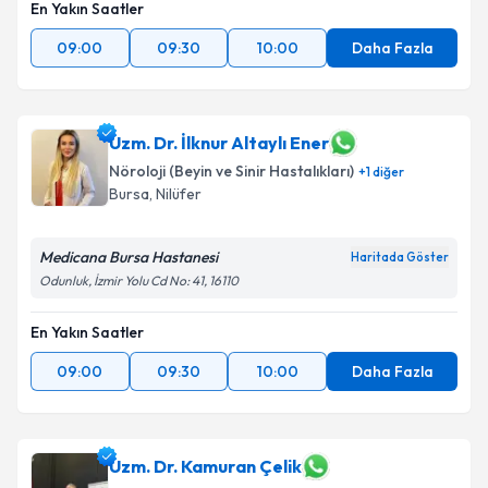
En Yakın Saatler
09:00
09:30
10:00
Daha Fazla
Uzm. Dr. İlknur Altaylı Ener
Nöroloji (Beyin ve Sinir Hastalıkları)
+
1
diğer
Bursa
, Nilüfer
Medicana Bursa Hastanesi
Haritada Göster
Odunluk, İzmir Yolu Cd No: 41, 16110
En Yakın Saatler
09:00
09:30
10:00
Daha Fazla
Uzm. Dr. Kamuran Çelik