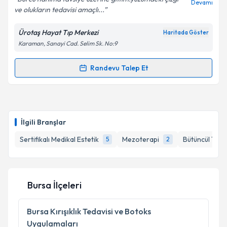
Devamı
ve olukların tedavisi amaçlı...
Ürotaş Hayat Tıp Merkezi
Haritada Göster
Karaman, Sanayi Cad. Selim Sk. No:9
Randevu Talep Et
Randevu Takvimi Talebi
Dr. Burcu Kocabaş
için randevu takvimi talebi
oluşturun. Size bu uzmandan randevu almanız için bir
İlgili Branşlar
takvim hazırlandığında e-posta ile bilgilendireceğiz.
Sertifikalı Medikal Estetik
Mezoterapi
Bütüncül Tıp
5
2
E-posta Adresiniz
Bursa İlçeleri
Kişisel verilerimin işlenmesine ilişkin
Aydınlatma
Metni
'ni okudum ve kişisel verilerimin belirtilen
Bursa
Kırışıklık Tedavisi ve Botoks
kapsamda işlenmesini kabul ediyorum.
Uygulamaları