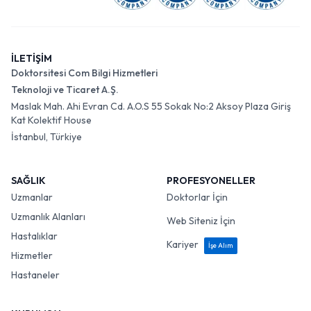
İLETİŞİM
Doktorsitesi Com Bilgi Hizmetleri
Teknoloji ve Ticaret A.Ş.
Maslak Mah. Ahi Evran Cd. A.O.S 55 Sokak No:2 Aksoy Plaza Giriş
Kat Kolektif House
İstanbul, Türkiye
SAĞLIK
PROFESYONELLER
Uzmanlar
Doktorlar İçin
Uzmanlık Alanları
Web Siteniz İçin
Hastalıklar
Kariyer
İşe Alım
Hizmetler
Hastaneler