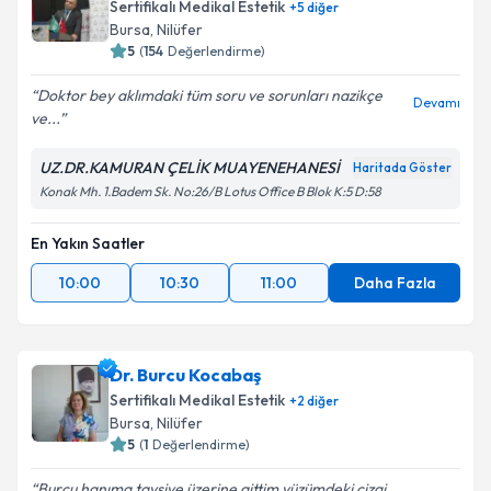
Sertifikalı Medikal Estetik
+
5
diğer
Bursa
, Nilüfer
5
(
154
Değerlendirme)
Doktor bey aklımdaki tüm soru ve sorunları nazikçe
Devamı
ve...
UZ.DR.KAMURAN ÇELİK MUAYENEHANESİ
Haritada Göster
Konak Mh. 1.Badem Sk. No:26/B Lotus Office B Blok K:5 D:58
En Yakın Saatler
10:00
10:30
11:00
Daha Fazla
Dr. Burcu Kocabaş
Sertifikalı Medikal Estetik
+
2
diğer
Bursa
, Nilüfer
5
(
1
Değerlendirme)
Burcu hanıma tavsiye üzerine gittim.yüzümdeki çizgi