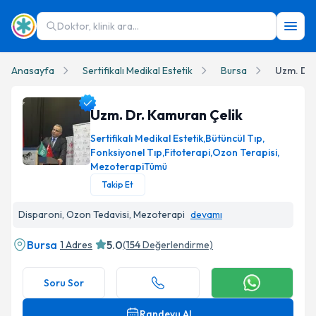
Doktor, klinik ara...
Anasayfa
Sertifikalı Medikal Estetik
Bursa
Uzm. Dr.
Uzm. Dr. Kamuran Çelik
Sertifikalı Medikal Estetik
,
Bütüncül Tıp
,
Fonksiyonel Tıp
,
Fitoterapi
,
Ozon Terapisi
,
Mezoterapi
Tümü
Uzm. Dr. Kamuran Çelik Profil Fotoğrafı
Takip Et
Disparoni, Ozon Tedavisi, Mezoterapi
devamı
Bursa
5.0
1 Adres
(
154
Değerlendirme)
Soru Sor
Randevu Al