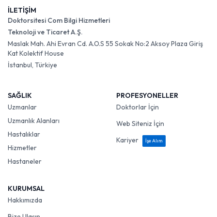
İLETİŞİM
Doktorsitesi Com Bilgi Hizmetleri
Teknoloji ve Ticaret A.Ş.
Maslak Mah. Ahi Evran Cd. A.O.S 55 Sokak No:2 Aksoy Plaza Giriş
Kat Kolektif House
İstanbul, Türkiye
SAĞLIK
PROFESYONELLER
Uzmanlar
Doktorlar İçin
Uzmanlık Alanları
Web Siteniz İçin
Hastalıklar
Kariyer
İşe Alım
Hizmetler
Hastaneler
KURUMSAL
Hakkımızda
Bize Ulaşın