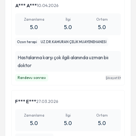
tavsiye ederim.
A*** A***
10.04.2026
Zamanlama
İlgi
Ortam
5.0
5.0
5.0
Ozon terapi
UZ.DR.KAMURAN ÇELİK MUAYENEHANESİ
Hastalarına karşı çok ilgili alanında uzman biı
doktor
Randevu sonrası
Şikayet Et
F*** E***
27.03.2026
Zamanlama
İlgi
Ortam
5.0
5.0
5.0