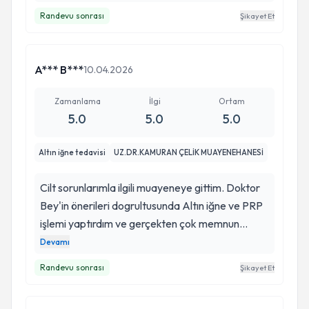
Randevu sonrası
Şikayet Et
A*** B***
10.04.2026
Zamanlama
İlgi
Ortam
5.0
5.0
5.0
Altın iğne tedavisi
UZ.DR.KAMURAN ÇELİK MUAYENEHANESİ
Cilt sorunlarımla ilgili muayeneye gittim. Doktor
Bey'in önerileri dogrultusunda Altın iğne ve PRP
işlemi yaptırdım ve gerçekten çok memnun
kaldım. İşlem öncesinde detaylı bilgilendirme
Devamı
yapıldı. Süreç boyunca kendimi çok rahat
Randevu sonrası
Şikayet Et
hissettim. Profesyonel yaklaşım, hijyen ve ilgi
gerçekten üst seviyedeydi. Gönül rahatlığıyla