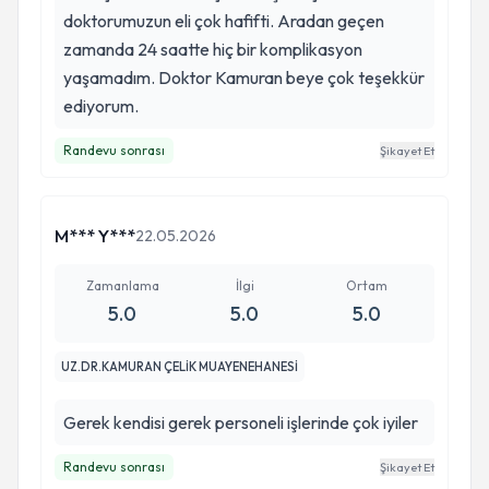
doktorumuzun eli çok hafifti. Aradan geçen
zamanda 24 saatte hiç bir komplikasyon
yaşamadım. Doktor Kamuran beye çok teşekkür
ediyorum.
Randevu sonrası
Şikayet Et
M*** Y***
22.05.2026
Zamanlama
İlgi
Ortam
5.0
5.0
5.0
UZ.DR.KAMURAN ÇELİK MUAYENEHANESİ
Gerek kendisi gerek personeli işlerinde çok iyiler
Randevu sonrası
Şikayet Et