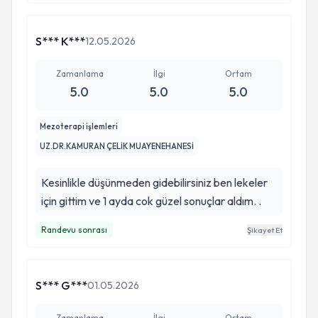
S*** K***
12.05.2026
Zamanlama
İlgi
Ortam
5.0
5.0
5.0
Mezoterapi işlemleri
UZ.DR.KAMURAN ÇELİK MUAYENEHANESİ
Kesinlikle düşünmeden gidebilirsiniz ben lekeler
için gittim ve 1 ayda cok güzel sonuçlar aldım. .
Randevu sonrası
Şikayet Et
S*** G***
01.05.2026
Zamanlama
İlgi
Ortam