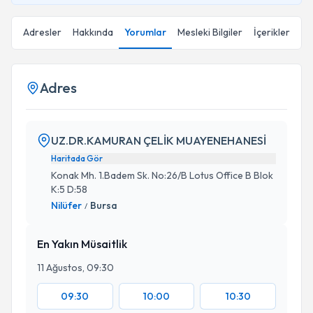
Adresler
Hakkında
Yorumlar
Mesleki Bilgiler
İçerikler
Adres
UZ.DR.KAMURAN ÇELİK MUAYENEHANESİ
Haritada Gör
Konak Mh. 1.Badem Sk. No:26/B Lotus Office B Blok
K:5 D:58
Nilüfer
Bursa
/
En Yakın Müsaitlik
11 Ağustos, 09:30
09:30
10:00
10:30