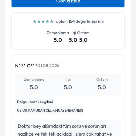
Görüş Ekle
★
★
★
★
★
Toplam
154
değerlendirme
Zamanlama
İlgi
Ortam
5.0
5.0
5.0
N*** C***
01.08.2026
Zamanlama
İlgi
Ortam
5.0
5.0
5.0
Dolgu - botoks eğitimi
UZ.DR.KAMURAN ÇELİK MUAYENEHANESİ
Doktor bey aklımdaki tüm soru ve sorunları
nazikçe ve tek tek açıkladı. İşlem çok rahat ve