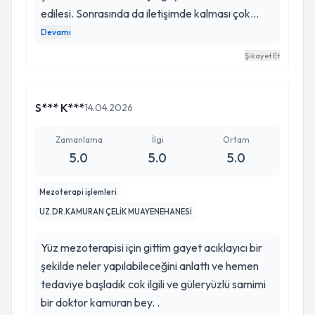
edilesi. Sonrasında da iletişimde kalması çok
güzel. İşlemi yeni yaptırdım. Sonuçlar için tekrar
Devamı
buraya deneyimimi paylaşacağım. Teşekkür
Şikayet Et
ederim hocam🙏
S*** K***
14.04.2026
Zamanlama
İlgi
Ortam
5.0
5.0
5.0
Mezoterapi işlemleri
UZ.DR.KAMURAN ÇELİK MUAYENEHANESİ
Yüz mezoterapisi için gittim gayet acıklayıcı bir
şekilde neler yapılabileceğini anlattı ve hemen
tedaviye başladık cok ilgili ve güleryüzlü samimi
bir doktor kamuran bey. .