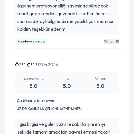
ilgisi hem profesyonelliği sayesinde süreç çok
rahat geçti kendimi güvende hissettim öncesi
sonrası detaylı bilgilendirme yapıldı çok memnun
kaldım teşekkür ederim
Randevu sonrası
Şikayet Et
Ö*** Ç***
17.04.2026
Zamanlama
İlgi
Ortam
5.0
5.0
5.0
Diz Eklem İçi Enjeksiyon
UZ.DR.KAMURAN ÇELİK MUAYENEHANESİ
İlgisi bilgisi ve güler yüzü ile sabırla işini en iyi
şekilde tamamlamak için gayret etmesi takdir