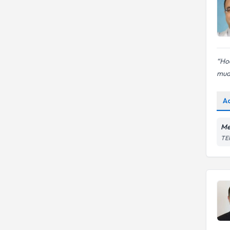
Hoc
mua
A
Me
TEM