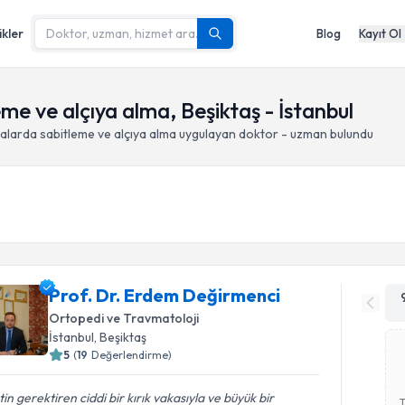
ikler
Blog
Kayıt Ol
me ve alçıya alma, Beşiktaş - İstanbul
malarda sabitleme ve alçıya alma
uygulayan doktor - uzman bulundu
Prof. Dr. Erdem Değirmenci
Ortopedi ve Travmatoloji
İstanbul
, Beşiktaş
5
(
19
Değerlendirme)
tin gerektiren ciddi bir kırık vakasıyla ve büyük bir