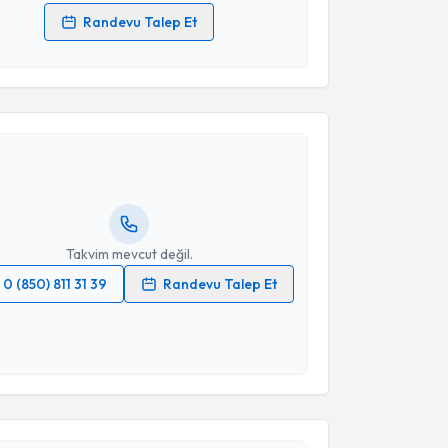
Randevu Talep Et
 verilerimin işlenmesine ilişkin
Aydınlatma Metni
'ni
 ve kişisel verilerimin belirtilen kapsamda
akvimi Talebi
esini kabul ediyorum.
 Vahit Emre Özden
için randevu takvimi talebi
Takvim Talebini Gönder
Size bu uzmandan randevu almanız için bir takvim
ında e-posta ile bilgilendireceğiz.
resiniz
Takvim mevcut değil.
0 (850) 811 31 39
Randevu Talep Et
 verilerimin işlenmesine ilişkin
Aydınlatma Metni
'ni
 ve kişisel verilerimin belirtilen kapsamda
esini kabul ediyorum.
akvimi Talebi
Takvim Talebini Gönder