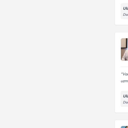
Ul
Dar
Vah
uzma
Ul
Dar