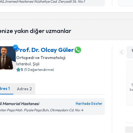
işlenm
&Jinemed Hastanesi Nüzhetiye Cad. Deryadil Sk. No:1
enize yakın diğer uzmanlar
Prof. Dr. Olcay Güler
Ortopedi ve Travmatoloji
İstanbul
, Şişli
5
(
1
Değerlendirme)
dres
1
Adres
2
ka
şli Memorial Hastanesi
Haritada Göster
tan Paşa Mah. Piyale Paşa Bulv, Okmeydanı Cd. No: 4