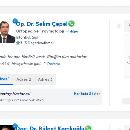
Op. Dr. Selim Çepel
Ortopedi ve Travmatoloji
+
1
diğer
İstanbul
, Şişli
5
(
3
Değerlendirme)
mde tendon tümörü vardı. Gittiğim tüm doktorlar
ka
ukluk, hissiyatsızlık gibi...
Devamı
dres
1
Adres
2
Adres
3
şantaşı Hastanesi
Haritada Göster
ikonağı Cad. Fulya Sok. No:5
Doç. Dr. Bülent Karslıoğlu