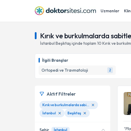
Uzmanlar
Klin
Kırık ve burkulmalarda sabitle
İstanbul
Beşiktaş
içinde toplam
10
Kırık ve burkul
İlgili Branşlar
Ortopedi ve Travmatoloji
2
Aktif Filtreler
Kırık ve burkulmalarda sabitleme ve alçıya alma
İstanbul
Beşiktaş
Pla
Şehir
İstanbul