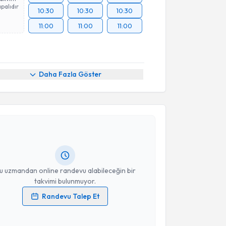
palıdır
10:30
10:30
10:30
11:00
11:00
11:00
Daha Fazla Göster
akvimi Talebi
Ateş
için randevu takvimi talebi oluşturun. Size bu
ndevu almanız için bir takvim hazırlandığında e-
lgilendireceğiz.
resiniz
u uzmandan online randevu alabileceğin bir
takvimi bulunmuyor.
Randevu Talep Et
 verilerimin işlenmesine ilişkin
Aydınlatma Metni
'ni
 ve kişisel verilerimin belirtilen kapsamda