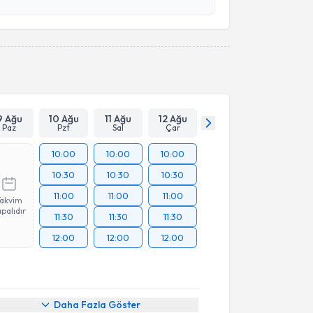
esini kabul ediyorum.
Takvim Talebini Gönder
9 Ağu
10 Ağu
11 Ağu
12 Ağu
Paz
Pzt
Sal
Çar
10:00
10:00
10:00
10:30
10:30
10:30
11:00
11:00
11:00
Takvim
palıdır
11:30
11:30
11:30
12:00
12:00
12:00
Daha Fazla Göster