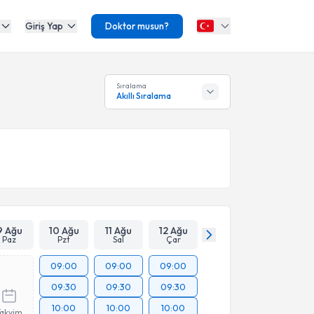
Giriş Yap
Doktor musun?
Sıralama
Akıllı Sıralama
9 Ağu
10 Ağu
11 Ağu
12 Ağu
Paz
Pzt
Sal
Çar
09:00
09:00
09:00
09:30
09:30
09:30
10:00
10:00
10:00
Takvim