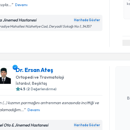
ka
uyla...
Devamı
a Jinemed Hastanesi
Haritada Göster
adiye Mahallesi Nüzhetiye Cad, Deryadil Sokağı No:1, 34357
Randevu T
Dr. Ersan 
Dr. Ersan Ateş
uzmandan ra
Ortopedi ve Travmatoloji
posta ile bi
İstanbul
, Beşiktaş
4.5
(
2
Değerlendirme)
E-posta Ad
B
 (..) kızımın parmağını antrenman esnasında incittiği ve
 alamadığım...
Devamı
Kişisel
okudum
el Ota & Jinemed Hastanesi
Haritada Göster