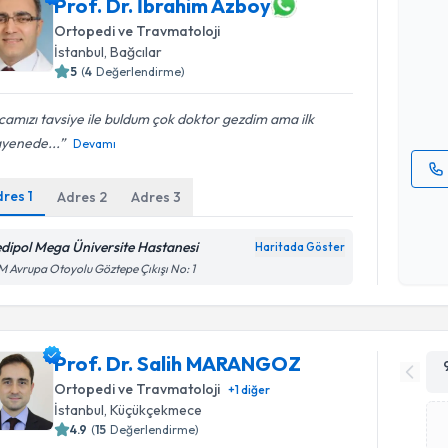
Prof. Dr. İbrahim Azboy
Prof. Dr. 
Ortopedi ve Travmatoloji
Size bu uzm
İstanbul
, Bağcılar
hazırlandığ
5
(
4
Değerlendirme)
E-posta Ad
amızı tavsiye ile buldum çok doktor gezdim ama ilk
yenede...
Devamı
dres
1
Adres
2
Adres
3
Kişisel
okudum
işlenm
dipol Mega Üniversite Hastanesi
Haritada Göster
 Avrupa Otoyolu Göztepe Çıkışı No: 1
Prof. Dr. Salih MARANGOZ
Ortopedi ve Travmatoloji
+
1
diğer
İstanbul
, Küçükçekmece
4.9
(
15
Değerlendirme)