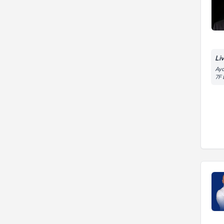
Li
Aya
7F 