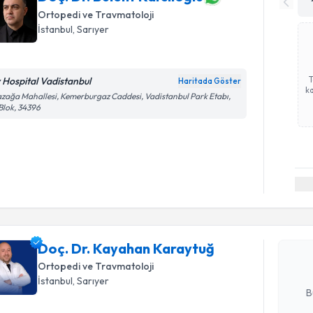
Ortopedi ve Travmatoloji
İstanbul
, Sarıyer
v Hospital Vadistanbul
Haritada Göster
ka
zağa Mahallesi, Kemerburgaz Caddesi, Vadistanbul Park Etabı,
Blok, 34396
Randevu T
Doç. Dr. 
oluşturun. 
Doç. Dr. Kayahan Karaytuğ
hazırlandığ
Ortopedi ve Travmatoloji
E-posta Ad
İstanbul
, Sarıyer
B