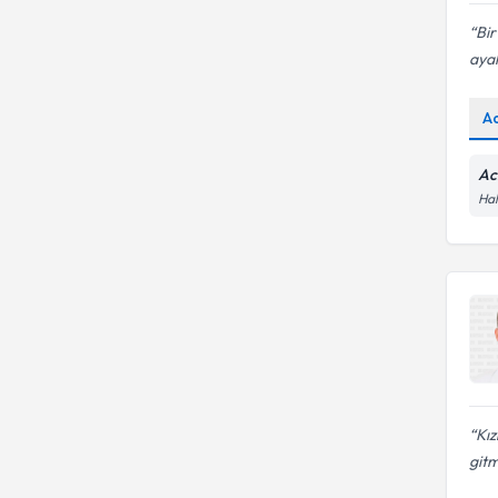
Bir
ayak
A
Ac
Hal
Kız
gitm