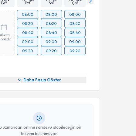
Paz
Pzt
Sal
Çar
08:00
08:00
08:00
08:20
08:20
08:20
08:40
08:40
08:40
Takvim
palıdır
09:00
09:00
09:00
09:20
09:20
09:20
akvimi Talebi
Daha Fazla Göster
Kayahan Karaytuğ
için randevu takvimi talebi
Size bu uzmandan randevu almanız için bir takvim
ında e-posta ile bilgilendireceğiz.
resiniz
u uzmandan online randevu alabileceğin bir
takvimi bulunmuyor.