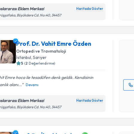
uslararası Eklem Merkezi
Haritada Göster
Kişisel
üşşafaka, Büyükdere Cd. No:40, 34457
okudum
Randevu T
işlenm
Prof. Dr.
Prof. Dr. Vahit Emre Özden
oluşturun. 
Ortopedi ve Travmatoloji
hazırlandığ
İstanbul
, Sarıyer
5
(
2
Değerlendirme)
E-posta Ad
it Emre hoca ile tesadüfen denk geldik. Kendisinin
nlık alanı...
Devamı
Kişisel
okudum
uslararası Eklem Merkezi
Haritada Göster
işlenm
üşşafaka, Büyükdere Cd. No:40, 34457
Randevu T