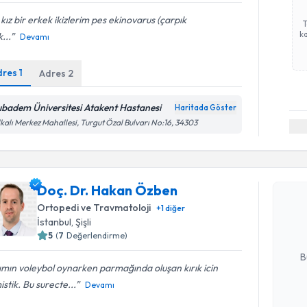
 kız bir erkek ikizlerim pes ekinovarus (çarpık
ka
...
Devamı
dres
1
Adres
2
ıbadem Üniversitesi Atakent Hastanesi
Haritada Göster
kalı Merkez Mahallesi, Turgut Özal Bulvarı No:16, 34303
Randevu T
Doç. Dr. 
Doç. Dr. Hakan Özben
Size bu uzm
Ortopedi ve Travmatoloji
+
1
diğer
hazırlandığ
İstanbul
, Şişli
5
(
7
Değerlendirme)
E-posta Ad
B
ımın voleybol oynarken parmağında oluşan kırık icin
istik. Bu surecte...
Devamı
Kişisel