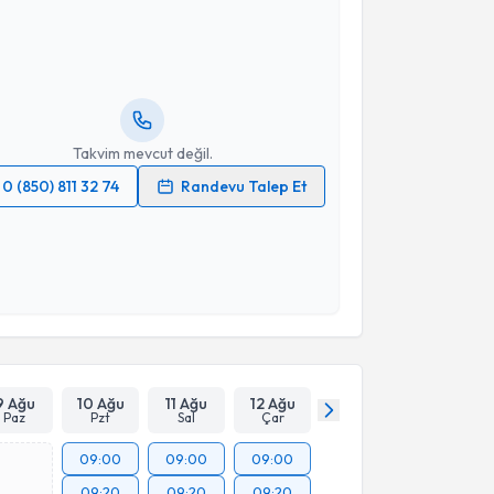
İbrahim Azboy
için randevu takvimi talebi oluşturun.
andan randevu almanız için bir takvim
ında e-posta ile bilgilendireceğiz.
resiniz
Takvim mevcut değil.
0 (850) 811 32 74
Randevu Talep Et
 verilerimin işlenmesine ilişkin
Aydınlatma Metni
'ni
 ve kişisel verilerimin belirtilen kapsamda
esini kabul ediyorum.
Takvim Talebini Gönder
9 Ağu
10 Ağu
11 Ağu
12 Ağu
Paz
Pzt
Sal
Çar
09:00
09:00
09:00
09:20
09:20
09:20