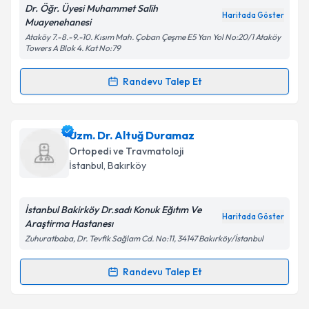
Dr. Öğr. Üyesi Muhammet Salih
Haritada Göster
Muayenehanesi
Ataköy 7.-8.-9.-10. Kısım Mah. Çoban Çeşme E5 Yan Yol No:20/1 Ataköy
Towers A Blok 4. Kat No:79
Randevu Talep Et
Randevu Takvimi Talebi
Dr. Öğr. Üyesi Muhammet Salih
için randevu
Uzm. Dr. Altuğ Duramaz
takvimi talebi oluşturun. Size bu uzmandan randevu
Ortopedi ve Travmatoloji
almanız için bir takvim hazırlandığında e-posta ile
İstanbul
, Bakırköy
bilgilendireceğiz.
E-posta Adresiniz
İstanbul Bakirköy Dr.sadı Konuk Eğıtım Ve
Haritada Göster
Araştirma Hastanesı
Zuhuratbaba, Dr. Tevfik Sağlam Cd. No:11, 34147 Bakırköy/İstanbul
Kişisel verilerimin işlenmesine ilişkin
Aydınlatma
Randevu Talep Et
Randevu Takvimi Talebi
Metni
'ni okudum ve kişisel verilerimin belirtilen
kapsamda işlenmesini kabul ediyorum.