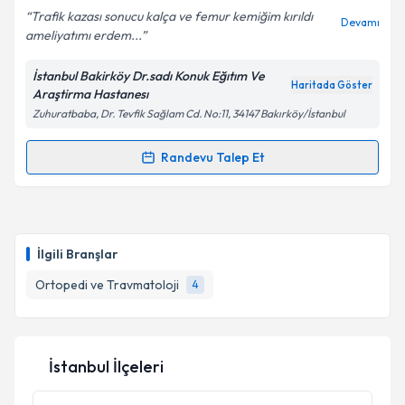
Trafik kazası sonucu kalça ve femur kemiğim kırıldı
Devamı
ameliyatımı erdem...
İstanbul Bakirköy Dr.sadı Konuk Eğıtım Ve
Kişisel verilerimin işlenmesine ilişkin
Aydınlatma
Haritada Göster
Araştirma Hastanesı
Metni
'ni okudum ve kişisel verilerimin belirtilen
Zuhuratbaba, Dr. Tevfik Sağlam Cd. No:11, 34147 Bakırköy/İstanbul
kapsamda işlenmesini kabul ediyorum.
Randevu Talep Et
Randevu Takvimi Talebi
Takvim Talebini Gönder
Uzm. Dr. Erdem Edipoğlu
için randevu takvimi talebi
oluşturun. Size bu uzmandan randevu almanız için bir
İlgili Branşlar
takvim hazırlandığında e-posta ile bilgilendireceğiz.
Ortopedi ve Travmatoloji
4
E-posta Adresiniz
İstanbul İlçeleri
Kişisel verilerimin işlenmesine ilişkin
Aydınlatma