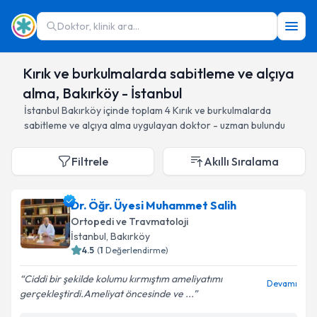
Doktor, klinik ara...
Kırık ve burkulmalarda sabitleme ve alçıya
alma, Bakırköy - İstanbul
İstanbul
Bakırköy
içinde toplam
4
Kırık ve burkulmalarda
sabitleme ve alçıya alma
uygulayan doktor - uzman bulundu
Filtrele
Akıllı Sıralama
Dr. Öğr. Üyesi Muhammet Salih
Ortopedi ve Travmatoloji
İstanbul
, Bakırköy
4.5
(
1
Değerlendirme)
Ciddi bir şekilde kolumu kırmıştım ameliyatımı
Devamı
gerçekleştirdi.Ameliyat öncesinde ve ...