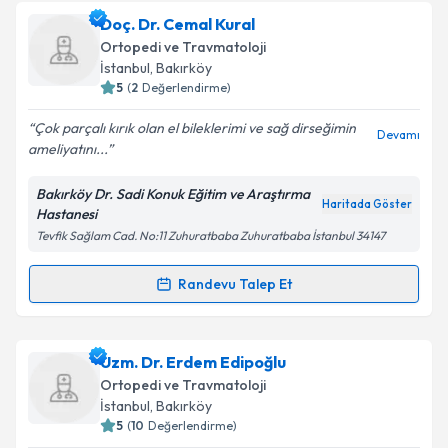
Uzm. Dr. Altuğ Duramaz
için randevu takvimi talebi
Doç. Dr. Cemal Kural
oluşturun. Size bu uzmandan randevu almanız için bir
Takvim Talebini Gönder
Ortopedi ve Travmatoloji
takvim hazırlandığında e-posta ile bilgilendireceğiz.
İstanbul
, Bakırköy
5
(
2
Değerlendirme)
E-posta Adresiniz
Çok parçalı kırık olan el bileklerimi ve sağ dirseğimin
Devamı
ameliyatını...
Bakırköy Dr. Sadi Konuk Eğitim ve Araştırma
Kişisel verilerimin işlenmesine ilişkin
Aydınlatma
Haritada Göster
Hastanesi
Metni
'ni okudum ve kişisel verilerimin belirtilen
Tevfik Sağlam Cad. No:11 Zuhuratbaba Zuhuratbaba İstanbul 34147
kapsamda işlenmesini kabul ediyorum.
Randevu Talep Et
Randevu Takvimi Talebi
Takvim Talebini Gönder
Doç. Dr. Cemal Kural
için randevu takvimi talebi
Uzm. Dr. Erdem Edipoğlu
oluşturun. Size bu uzmandan randevu almanız için bir
Ortopedi ve Travmatoloji
takvim hazırlandığında e-posta ile bilgilendireceğiz.
İstanbul
, Bakırköy
5
(
10
Değerlendirme)
E-posta Adresiniz