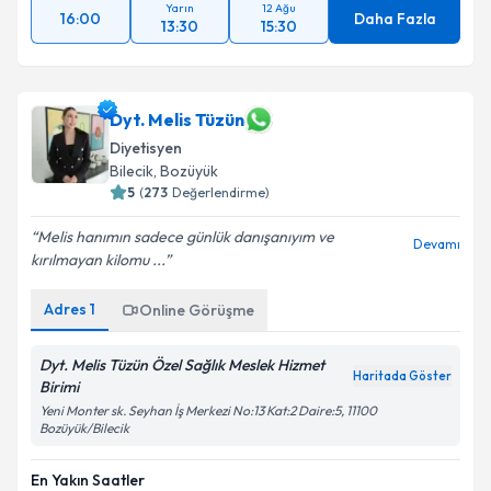
Yarın
12 Ağu
16:00
Daha Fazla
13:30
15:30
Dyt. Melis Tüzün
Diyetisyen
Bilecik
, Bozüyük
5
(
273
Değerlendirme)
Melis hanımın sadece günlük danışanıyım ve
Devamı
kırılmayan kilomu ...
Adres
1
Online Görüşme
Dyt. Melis Tüzün Özel Sağlık Meslek Hizmet
Haritada Göster
Birimi
Yeni Monter sk. Seyhan İş Merkezi No:13 Kat:2 Daire:5, 11100
Bozüyük/Bilecik
En Yakın Saatler