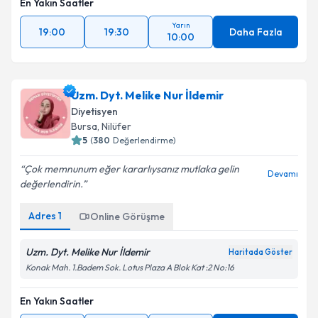
En Yakın Saatler
Yarın
19:00
19:30
Daha Fazla
10:00
Uzm. Dyt. Melike Nur İldemir
Diyetisyen
Bursa
, Nilüfer
5
(
380
Değerlendirme)
Çok memnunum eğer kararlıysanız mutlaka gelin
Devamı
değerlendirin.
Adres
1
Online Görüşme
Uzm. Dyt. Melike Nur İldemir
Haritada Göster
Konak Mah. 1.Badem Sok. Lotus Plaza A Blok Kat :2 No:16
En Yakın Saatler