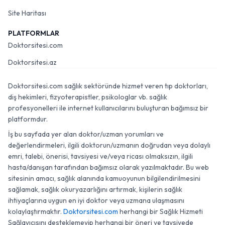
Site Haritası
PLATFORMLAR
Doktorsitesi.com
Doktorsitesi.az
Doktorsitesi.com sağlık sektöründe hizmet veren tıp doktorları,
diş hekimleri, fizyoterapistler, psikologlar vb. sağlık
profesyonelleri ile internet kullanıcılarını buluşturan bağımsız bir
platformdur.
İş bu sayfada yer alan doktor/uzman yorumları ve
değerlendirmeleri, ilgili doktorun/uzmanın doğrudan veya dolaylı
emri, talebi, önerisi, tavsiyesi ve/veya ricası olmaksızın, ilgili
hasta/danışan tarafından bağımsız olarak yazılmaktadır. Bu web
sitesinin amacı, sağlık alanında kamuoyunun bilgilendirilmesini
sağlamak, sağlık okuryazarlığını artırmak, kişilerin sağlık
ihtiyaçlarına uygun en iyi doktor veya uzmana ulaşmasını
kolaylaştırmaktır.
Doktorsitesi.com
herhangi bir Sağlık Hizmeti
Sağlayıcısını desteklemeyip herhangi bir öneri ve tavsiyede