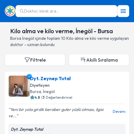
Doktor, klinik ara...
Kilo alma ve kilo verme, İnegöl - Bursa
Bursa
İnegöl
içinde toplam
10
Kilo alma ve kilo verme
uygulayan
doktor - uzman bulundu
Filtrele
Akıllı Sıralama
Dyt. Zeynep Tutal
Diyetisyen
Bursa
, İnegöl
4.8
(
3
Değerlendirme)
Yeni bir yola girdik beraber guler yüzlü olması, ilgisi
Devamı
ve...
Dyt. Zeynep Tutal