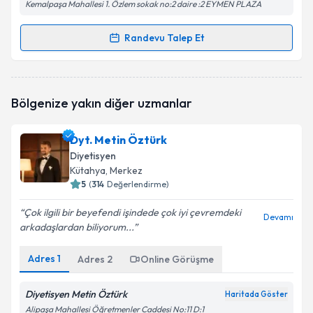
Kemalpaşa Mahallesi 1. Özlem sokak no:2 daire :2 EYMEN PLAZA
Randevu Talep Et
Randevu Takvimi Talebi
Dyt. Zeynep Tutal
için randevu takvimi talebi
Bölgenize yakın diğer uzmanlar
oluşturun. Size bu uzmandan randevu almanız için bir
takvim hazırlandığında e-posta ile bilgilendireceğiz.
Dyt. Metin Öztürk
E-posta Adresiniz
Diyetisyen
Kütahya
, Merkez
5
(
314
Değerlendirme)
Çok ilgili bir beyefendi işindede çok iyi çevremdeki
Kişisel verilerimin işlenmesine ilişkin
Aydınlatma
Devamı
arkadaşlardan biliyorum...
Metni
'ni okudum ve kişisel verilerimin belirtilen
kapsamda işlenmesini kabul ediyorum.
Adres
1
Adres
2
Online Görüşme
Takvim Talebini Gönder
Diyetisyen Metin Öztürk
Haritada Göster
Alipaşa Mahallesi Öğretmenler Caddesi No:11 D:1