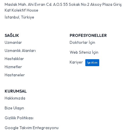
Maslak Mah. Ahi Evran Cd. A.O.S 55 Sokak No:2 Aksoy Plaza Giriş
Kat Kolektif House
İstanbul, Türkiye
SAĞLIK
PROFESYONELLER
Uzmanlar
Doktorlar İçin
Uzmanlık Alanları
Web Siteniz İçin
Hastalıklar
Kariyer
İşe Alım
Hizmetler
Hastaneler
KURUMSAL
Hakkımızda
Bize Ulaşın
Gizlilik Politikası
Google Takvim Entegrasyonu