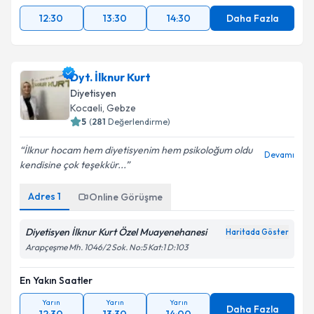
12:30
13:30
14:30
Daha Fazla
Dyt. İlknur Kurt
Diyetisyen
Kocaeli
, Gebze
5
(
281
Değerlendirme)
İlknur hocam hem diyetisyenim hem psikoloğum oldu
Devamı
kendisine çok teşekkür...
Adres
1
Online Görüşme
Diyetisyen İlknur Kurt Özel Muayenehanesi
Haritada Göster
Arapçeşme Mh. 1046/2 Sok. No:5 Kat:1 D:103
En Yakın Saatler
Yarın
Yarın
Yarın
Daha Fazla