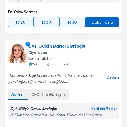
En Yakın Saatler
13:20
13:30
16:10
Daha Fazla
Dyt. Gülçin Darıcı Sivrioğlu
Diyetisyen
Bursa
, Nilüfer
5
(
118
Değerlendirme)
Kendinize özgü beslenme sürecinizin nasıl olması
Devamı
gerektiğini öğrenmek ve sağlıklı,...
Adres
1
Online Görüşme
Dyt. Gülçin Darıcı Sivrioğlu
Haritada Göster
29 Ekim Mah. Özlüce Bulv . No :29 Kat :3 Daire :40 Time Özlüce