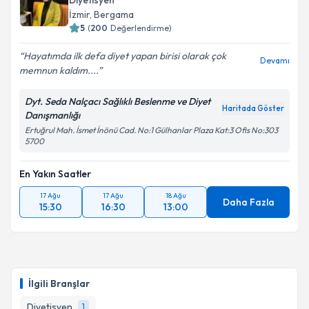
Diyetisyen
İzmir
, Bergama
5
(
200
Değerlendirme)
Hayatımda ilk defa diyet yapan birisi olarak çok
Devamı
memnun kaldım....
Dyt. Seda Nalçacı Sağlıklı Beslenme ve Diyet
Haritada Göster
Danışmanlığı
Ertuğrul Mah. İsmet İnönü Cad. No:1 Gülhanlar Plaza Kat:3 Ofis No:303
5700
En Yakın Saatler
17 Ağu
17 Ağu
18 Ağu
Daha Fazla
15:30
16:30
13:00
İlgili Branşlar