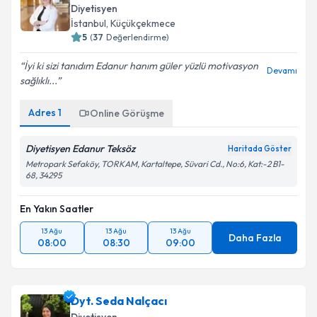
Diyetisyen
İstanbul
, Küçükçekmece
5
(
37
Değerlendirme)
İyi ki sizi tanıdım Edanur hanım güler yüzlü motivasyon
Devamı
sağlıklı...
Adres
1
Online Görüşme
Diyetisyen Edanur Teksöz
Haritada Göster
Metropark Sefaköy, TORKAM, Kartaltepe, Süvari Cd., No:6, Kat:-2 B1-
68, 34295
En Yakın Saatler
13 Ağu
13 Ağu
13 Ağu
Daha Fazla
08:00
08:30
09:00
Dyt. Seda Nalçacı