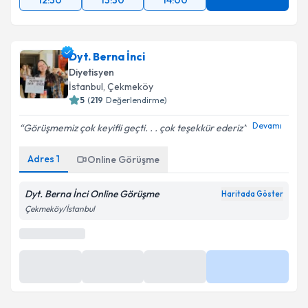
12:30
13:30
14:00
Dyt. Berna İnci
Diyetisyen
İstanbul
, Çekmeköy
5
(
219
Değerlendirme)
Devamı
Görüşmemiz çok keyifli geçti. . . çok teşekkür ederiz
Online Görüşme
Adres
1
Online Görüşme
Bu uzman online danışmanlık hizmeti sunmaktadır.