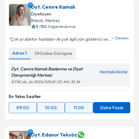
Dyt. Cemre Kamalı
Diyetisyen
Bilecik
, Merkez
5
(
150
Değerlendirme)
Devamı
Çok iyi doktor hastaları ile çok ilgili yön gösterici ve...
Adres
1
Online Görüşme
Dyt. Cemre Kamalı Beslenme ve Diyet
Haritada Göster
Danışmanlığı Merkezi
İSTİKLAL, ALİ RIZA ÖZKAY CD. NO: 32-34
En Yakın Saatler
09:00
10:00
11:00
Daha Fazla
Dyt. Edanur Teksöz