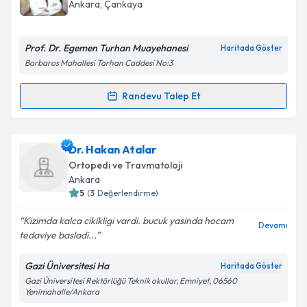
takvim hazırlandığında e-posta ile bilgilendireceğiz.
Ankara
, Çankaya
E-posta Adresiniz
Prof. Dr. Egemen Turhan Muayehanesi
Haritada Göster
Barbaros Mahallesi Tarhan Caddesi No:3
Kişisel verilerimin işlenmesine ilişkin
Aydınlatma
Randevu Talep Et
Randevu Takvimi Talebi
Metni
'ni okudum ve kişisel verilerimin belirtilen
kapsamda işlenmesini kabul ediyorum.
Prof. Dr. Egemen Turhan
için randevu takvimi talebi
Dr. Hakan Atalar
oluşturun. Size bu uzmandan randevu almanız için bir
Takvim Talebini Gönder
Ortopedi ve Travmatoloji
takvim hazırlandığında e-posta ile bilgilendireceğiz.
Ankara
5
(
3
Değerlendirme)
E-posta Adresiniz
Kizimda kalca cikikligi vardi. bucuk yasinda hocam
Devamı
tedaviye basladi...
Gazi Üniversitesi Ha
Haritada Göster
Kişisel verilerimin işlenmesine ilişkin
Aydınlatma
Gazi Üniversitesi Rektörlüğü Teknik okullar, Emniyet, 06560
Metni
'ni okudum ve kişisel verilerimin belirtilen
Yenimahalle/Ankara
kapsamda işlenmesini kabul ediyorum.