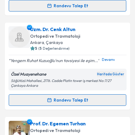
Metni
'ni okudum ve kişisel verilerimin belirtilen
Randevu Talep Et
Randevu Takvimi Talebi
kapsamda işlenmesini kabul ediyorum.
Dr. Kasım Kılıçarslan
için randevu takvimi talebi
Uzm. Dr. Cenk Altun
Takvim Talebini Gönder
oluşturun. Size bu uzmandan randevu almanız için bir
Ortopedi ve Travmatoloji
takvim hazırlandığında e-posta ile bilgilendireceğiz.
Ankara
, Çankaya
5
(
5
Değerlendirme)
E-posta Adresiniz
Devamı
Yengem Ruhat Kuzuoğlu'nun tavsiyesi ile eşim...
Özel Muayenehane
Haritada Göster
Söğütözü Mahallesi, 2176. Cadde Platin tower iş merkezi No:7/27
Kişisel verilerimin işlenmesine ilişkin
Aydınlatma
Çankaya Ankara
Metni
'ni okudum ve kişisel verilerimin belirtilen
kapsamda işlenmesini kabul ediyorum.
Randevu Talep Et
Randevu Takvimi Talebi
Takvim Talebini Gönder
Uzm. Dr. Cenk Altun
için randevu takvimi talebi
Prof. Dr. Egemen Turhan
oluşturun. Size bu uzmandan randevu almanız için bir
Ortopedi ve Travmatoloji