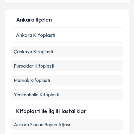
E-posta Adresiniz
Ankara İlçeleri
Kişisel verilerimin işlenmesine ilişkin
Aydınlatma
Ankara
Kifoplasti
Metni
'ni okudum ve kişisel verilerimin belirtilen
kapsamda işlenmesini kabul ediyorum.
Çankaya
Kifoplasti
Takvim Talebini Gönder
Pursaklar
Kifoplasti
Mamak
Kifoplasti
Yenimahalle
Kifoplasti
Kifoplasti ile İlgili Hastalıklar
Ankara Sincan Boyun Ağrısı