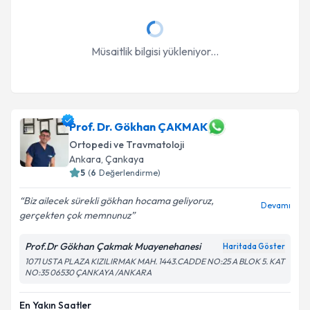
Müsaitlik bilgisi yükleniyor...
Prof. Dr. Gökhan ÇAKMAK
Ortopedi ve Travmatoloji
Ankara
, Çankaya
5
(
6
Değerlendirme)
Biz ailecek sürekli gökhan hocama geliyoruz,
Devamı
gerçekten çok memnunuz
Prof.Dr Gökhan Çakmak Muayenehanesi
Haritada Göster
1071 USTA PLAZA KIZILIRMAK MAH. 1443.CADDE NO:25 A BLOK 5. KAT
NO:35 06530 ÇANKAYA /ANKARA
En Yakın Saatler