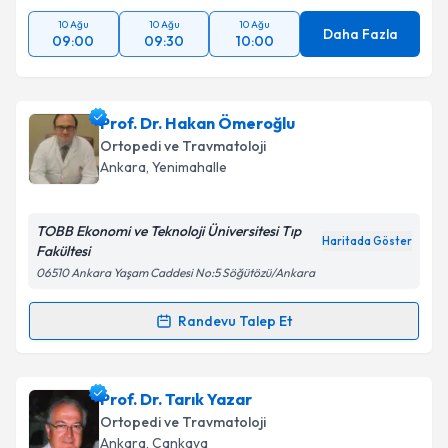
10 Ağu
10 Ağu
10 Ağu
Daha Fazla
09:00
09:30
10:00
Prof. Dr. Hakan Ömeroğlu
Ortopedi ve Travmatoloji
Ankara
, Yenimahalle
TOBB Ekonomi ve Teknoloji Üniversitesi Tıp
Haritada Göster
Fakültesi
06510 Ankara Yaşam Caddesi No:5 Söğütözü/Ankara
Randevu Talep Et
Randevu Takvimi Talebi
Prof. Dr. Hakan Ömeroğlu
için randevu takvimi
Prof. Dr. Tarık Yazar
talebi oluşturun. Size bu uzmandan randevu almanız
Ortopedi ve Travmatoloji
için bir takvim hazırlandığında e-posta ile
Ankara
, Çankaya