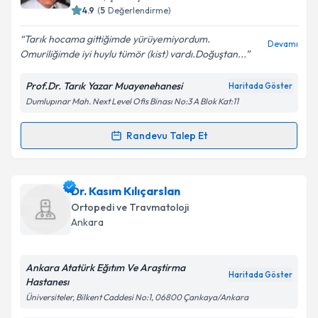
bilgilendireceğiz.
4.9
(
5
Değerlendirme)
E-posta Adresiniz
Tarık hocama gittiğimde yürüyemiyordum.
Devamı
Omuriliğimde iyi huylu tümör (kist) vardı.Doğuştan...
Prof.Dr. Tarık Yazar Muayenehanesi
Haritada Göster
Dumlupınar Mah. Next Level Ofis Binası No:3 A Blok Kat:11
Kişisel verilerimin işlenmesine ilişkin
Aydınlatma
Metni
'ni okudum ve kişisel verilerimin belirtilen
kapsamda işlenmesini kabul ediyorum.
Randevu Talep Et
Randevu Takvimi Talebi
Takvim Talebini Gönder
Prof. Dr. Tarık Yazar
için randevu takvimi talebi
Dr. Kasım Kılıçarslan
oluşturun. Size bu uzmandan randevu almanız için bir
Ortopedi ve Travmatoloji
takvim hazırlandığında e-posta ile bilgilendireceğiz.
Ankara
E-posta Adresiniz
Ankara Atatürk Eğıtım Ve Araştirma
Haritada Göster
Hastanesı
Üniversiteler, Bilkent Caddesi No:1, 06800 Çankaya/Ankara
Kişisel verilerimin işlenmesine ilişkin
Aydınlatma