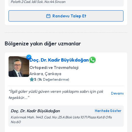
Polatlı 2 Cad. İdil Sok. No:44 Sincan
Randevu Talep Et
Randevu Takvimi Talebi
Dr. Güntekin Güner
için randevu takvimi talebi
Bölgenize yakın diğer uzmanlar
oluşturun. Size bu uzmandan randevu almanız için bir
takvim hazırlandığında e-posta ile bilgilendireceğiz.
Doç. Dr. Kadir Büyükdoğan
E-posta Adresiniz
Ortopedi ve Travmatoloji
Ankara
, Çankaya
5
(
14
Değerlendirme)
Kişisel verilerimin işlenmesine ilişkin
Aydınlatma
İlgili güler yüzlü güven veren yaklaşımı sabrı için çok
Devamı
Metni
'ni okudum ve kişisel verilerimin belirtilen
teşekkür...
kapsamda işlenmesini kabul ediyorum.
Doç. Dr. Kadir Büyükdoğan
Haritada Göster
Kızılırmak Mah. 1443. Cad. No :25 A Blok Usta 1071 Plaza Kat:8 Ofis
Takvim Talebini Gönder
No:60