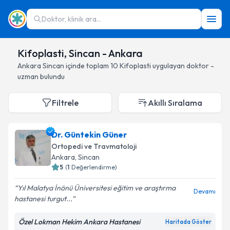
Doktor, klinik ara...
Kifoplasti, Sincan - Ankara
Ankara
Sincan
içinde toplam
10
Kifoplasti
uygulayan doktor -
uzman bulundu
Filtrele
Akıllı Sıralama
Dr. Güntekin Güner
Ortopedi ve Travmatoloji
Ankara
, Sincan
5
(
1
Değerlendirme)
Yıl Malatya İnönü Üniversitesi eğitim ve araştırma
Devamı
hastanesi turgut...
Özel Lokman Hekim Ankara Hastanesi
Haritada Göster