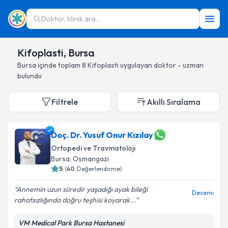
Doktor, klinik ara...
Kifoplasti, Bursa
Bursa
içinde toplam
8
Kifoplasti
uygulayan doktor - uzman
bulundu
Filtrele
Akıllı Sıralama
Doç. Dr. Yusuf Onur Kızılay
Ortopedi ve Travmatoloji
Bursa
, Osmangazi
5
(
40
Değerlendirme)
Annemin uzun süredir yaşadığı ayak bileği
Devamı
rahatsızlığında doğru teşhisi koyarak...
VM Medical Park Bursa Hastanesi