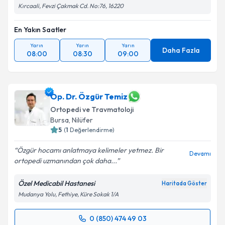
Kırcaali, Fevzi Çakmak Cd. No:76, 16220
En Yakın Saatler
Yarın
Yarın
Yarın
Daha Fazla
08:00
08:30
09:00
Op. Dr. Özgür Temiz
Ortopedi ve Travmatoloji
Bursa
, Nilüfer
5
(
1
Değerlendirme)
Özgür hocamı anlatmaya kelimeler yetmez. Bir
Devamı
ortopedi uzmanından çok daha...
Özel Medicabil Hastanesi
Haritada Göster
Mudanya Yolu, Fethiye, Küre Sokak 1/A
0 (850) 474 49 03
Randevu Takvimi Talebi