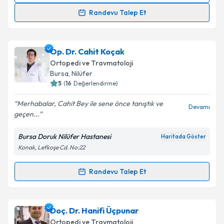
Randevu Talep Et
Op. Dr. Özgür Temiz
için randevu takvimi talebi
oluşturun. Size bu uzmandan randevu almanız için bir
Op. Dr. Cahit Koçak
takvim hazırlandığında e-posta ile bilgilendireceğiz.
Ortopedi ve Travmatoloji
E-posta Adresiniz
Bursa
, Nilüfer
5
(
16
Değerlendirme)
Merhabalar, Cahit Bey ile sene önce tanıştık ve
Devamı
geçen...
Kişisel verilerimin işlenmesine ilişkin
Aydınlatma
Metni
'ni okudum ve kişisel verilerimin belirtilen
Bursa Doruk Nilüfer Hastanesi
Haritada Göster
kapsamda işlenmesini kabul ediyorum.
Konak, Lefkoşe Cd. No:22
Takvim Talebini Gönder
Randevu Talep Et
Randevu Takvimi Talebi
Op. Dr. Cahit Koçak
için randevu takvimi talebi
Doç. Dr. Hanifi Üçpunar
oluşturun. Size bu uzmandan randevu almanız için bir
Ortopedi ve Travmatoloji