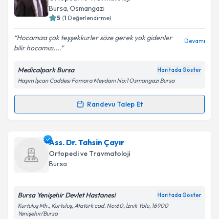
takvim hazırlandığında e-posta ile bilgilendireceğiz.
Bursa
, Osmangazi
5
(
1
Değerlendirme)
E-posta Adresiniz
Hocamıza çok teşşekkurler söze gerek yok gidenler
Devamı
bilir hocamızı....
Medicalpark Bursa
Haritada Göster
Kişisel verilerimin işlenmesine ilişkin
Aydınlatma
Haşim İşcan Caddesi Fomara Meydanı No:1 Osmangazi Bursa
Metni
'ni okudum ve kişisel verilerimin belirtilen
kapsamda işlenmesini kabul ediyorum.
Randevu Talep Et
Randevu Takvimi Talebi
Takvim Talebini Gönder
Doç. Dr. Hanifi Üçpunar
için randevu takvimi talebi
Ass. Dr. Tahsin Çayır
oluşturun. Size bu uzmandan randevu almanız için bir
Ortopedi ve Travmatoloji
takvim hazırlandığında e-posta ile bilgilendireceğiz.
Bursa
E-posta Adresiniz
Bursa Yenişehir Devlet Hastanesi
Haritada Göster
Kurtuluş Mh., Kurtuluş, Atatürk cad. No:60, İznik Yolu, 16900
Yenişehir/Bursa