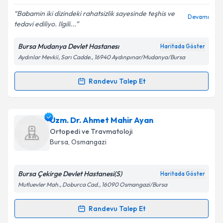
E-posta Adresiniz
Babamin iki dizindeki rahatsizlik sayesinde teşhis ve
Devamı
tedavi ediliyo. Ilgili...
Bursa Mudanya Devlet Hastanesı
Haritada Göster
Kişisel verilerimin işlenmesine ilişkin
Aydınlatma
Aydınlar Mevkii, Sarı Cadde., 16940 Aydınpınar/Mudanya/Bursa
Metni
'ni okudum ve kişisel verilerimin belirtilen
kapsamda işlenmesini kabul ediyorum.
Randevu Talep Et
Randevu Takvimi Talebi
Takvim Talebini Gönder
Dr. Ahmet Duran Kaya
için randevu takvimi talebi
Uzm. Dr. Ahmet Mahir Ayan
oluşturun. Size bu uzmandan randevu almanız için bir
Ortopedi ve Travmatoloji
takvim hazırlandığında e-posta ile bilgilendireceğiz.
Bursa
, Osmangazi
E-posta Adresiniz
Bursa Çekirge Devlet Hastanesi(S)
Haritada Göster
Mutluevler Mah., Doburca Cad., 16090 Osmangazi/Bursa
Kişisel verilerimin işlenmesine ilişkin
Aydınlatma
Randevu Talep Et
Randevu Takvimi Talebi
Metni
'ni okudum ve kişisel verilerimin belirtilen