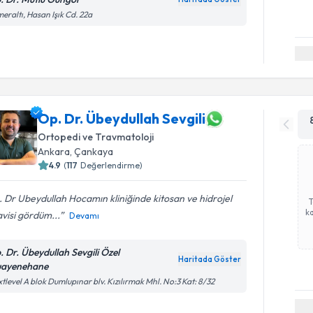
eraltı, Hasan Işık Cd. 22a
Op. Dr. Übeydullah Sevgili
Ortopedi ve Travmatoloji
Ankara
,
Çankaya
4.9
(
117
Değerlendirme)
 Dr Ubeydullah Hocamın kliniğinde kitosan ve hidrojel
ka
visi gördüm...
Devamı
. Dr. Übeydullah Sevgili Özel
Haritada Göster
ayenehane
tlevel A blok Dumlupınar blv. Kızılırmak Mhl. No:3 Kat: 8/32