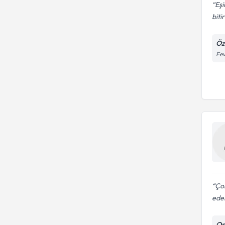
Eşi
biti
Öz
Fev
Çok
ede
Op