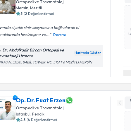
Ortopedi ve Travmatoloji
Mersin
,
Mezitli
5
(
2
Değerlendirme)
ımda siyatik sinir sıkışmasına bağlı olarak el
ka
aklarında hissizleşme ve...
Devamı
. Dr. Abdulkadir Bircan Ortopedi ve
Haritada Göster
avmatoloji Uzmanı
Nİ MAH. 33150. BABİL TOWER. NO:3 KAT 6 MEZİTLİ MERSİN
Op. Dr. Fuat Erzen
Ortopedi ve Travmatoloji
İstanbul
,
Pendik
4.5
(
4
Değerlendirme)