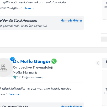
m gitti bugün ve ilgi ve alakanızı anlata anlata
ka
remediSağlık...
Devamı
el Pendik Yüzyıl Hastanesi
Haritada Göster
zi Çakmak Mah, Tevfik İleri Cd No:105
Dr. Mutlu Güngör
Ortopedi ve Travmatoloji
Muğla
,
Marmaris
5
(
1
Değerlendirme)
 güzel ilgilendiler ve çok memnun kaldık, tavsiye
ka
rim.
Devamı
. Dr. Mutlu Güngör
Haritada Göster