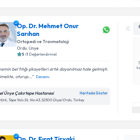
Op. Dr. Mehmet Onur
Sarıhan
Ortopedi ve Travmatoloji
Ordu
,
Ünye
5
(
1
Değerlendirme)
ka
emin bel fıtığı şikayetleri artık dayanılmaz hale gelmişti.
mekte, oturup...
Devamı
el Ünye Çakırtepe Hastanesi
Haritada Göster
türk, Tepe Yolu Sk. No:43, 52300 Ünye/Ordu, Turkey
Randevu T
Op. Dr. Fı
bu uzmandan
Op. Dr. Fırat Tiryaki