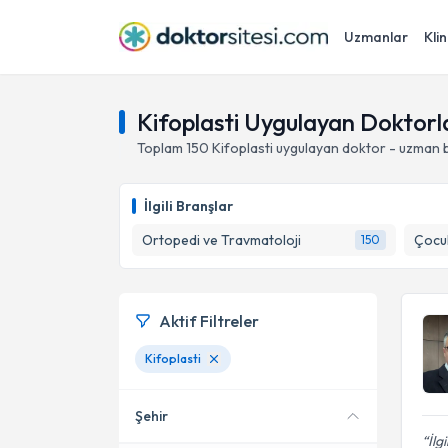
Uzmanlar
Klin
Kifoplasti Uygulayan Doktorl
Toplam
150
Kifoplasti
uygulayan doktor - uzman b
İlgili Branşlar
Ortopedi ve Travmatoloji
Çocu
150
Aktif Filtreler
Kifoplasti
Şehir
İlg