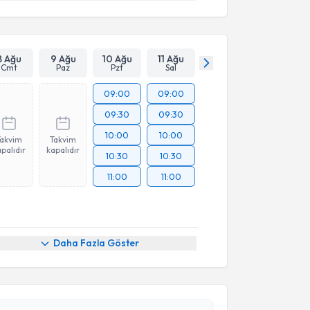
8 Ağu
9 Ağu
10 Ağu
11 Ağu
Cmt
Paz
Pzt
Sal
09:00
09:00
09:30
09:30
10:00
10:00
Takvim
Takvim
palıdır
kapalıdır
10:30
10:30
11:00
11:00
akvimi Talebi
Daha Fazla Göster
rat Tiryaki
için randevu takvimi talebi oluşturun. Size
 randevu almanız için bir takvim hazırlandığında e-