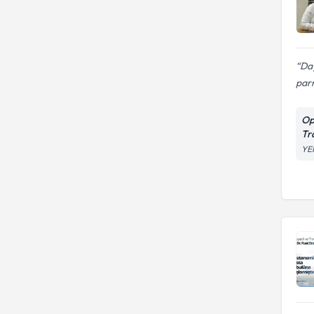
Day
parm
Op
Tr
YE