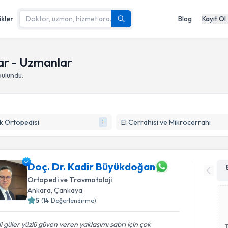
ikler
Blog
Kayıt Ol
ar - Uzmanlar
ulundu.
k Ortopedisi
El Cerrahisi ve Mikrocerrahi
1
Doç. Dr. Kadir Büyükdoğan
Ortopedi ve Travmatoloji
Ankara
,
Çankaya
5
(
14
Değerlendirme)
ili güler yüzlü güven veren yaklaşımı sabrı için çok