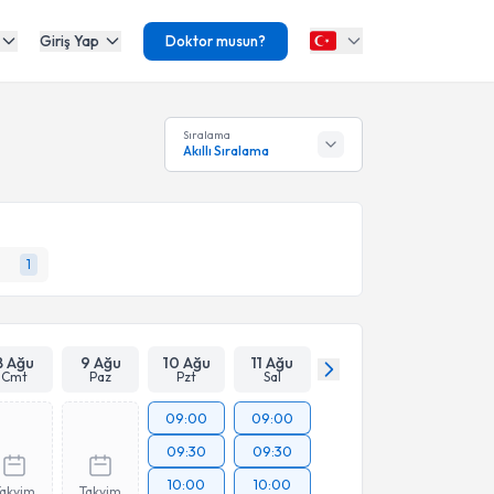
Giriş Yap
Doktor musun?
Sıralama
Akıllı Sıralama
1
8 Ağu
9 Ağu
10 Ağu
11 Ağu
Cmt
Paz
Pzt
Sal
09:00
09:00
09:30
09:30
10:00
10:00
Takvim
Takvim