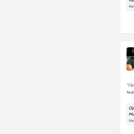
Kem
Op.
teda
Op
Mu
Nex