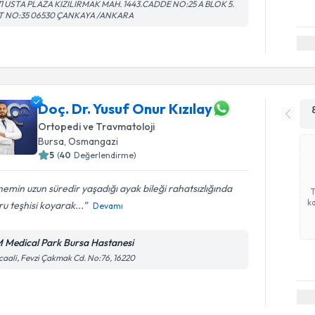
71 USTA PLAZA KIZILIRMAK MAH. 1443.CADDE NO:25 A BLOK 5.
T NO:35 06530 ÇANKAYA /ANKARA
Doç. Dr. Yusuf Onur Kızılay
Ortopedi ve Travmatoloji
Bursa
,
Osmangazi
5
(
40
Değerlendirme)
emin uzun süredir yaşadığı ayak bileği rahatsızlığında
ka
u teşhisi koyarak...
Devamı
 Medical Park Bursa Hastanesi
caali, Fevzi Çakmak Cd. No:76, 16220