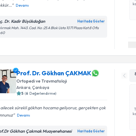
ka
kkür...
Devamı
ç. Dr. Kadir Büyükdoğan
Haritada Göster
ılırmak Mah. 1443. Cad. No :25 A Blok Usta 1071 Plaza Kat:8 Ofis
:60
Prof. Dr. Gökhan ÇAKMAK
Ortopedi ve Travmatoloji
Ankara
,
Çankaya
5
(
6
Değerlendirme)
 ailecek sürekli gökhan hocama geliyoruz, gerçekten çok
ka
nunuz
Devamı
of.Dr Gökhan Çakmak Muayenehanesi
Haritada Göster