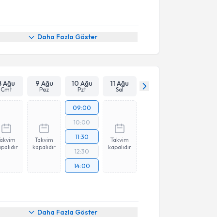
Daha Fazla Göster
8 Ağu
9 Ağu
10 Ağu
11 Ağu
Cmt
Paz
Pzt
Sal
09:00
10:00
11:30
Takvim
Takvim
Takvim
palıdır
kapalıdır
kapalıdır
12:30
14:00
Daha Fazla Göster