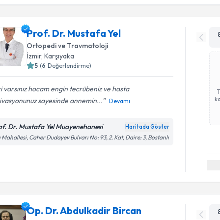
Prof. Dr. Mustafa Yel
Ortopedi ve Travmatoloji
İzmir
,
Karşıyaka
5
(
6
Değerlendirme)
ki varsınız hocam engin tecrübeniz ve hasta
ka
ivasyonunuz sayesinde annemin...
Devamı
of. Dr. Mustafa Yel Muayenehanesi
Haritada Göster
ı Mahallesi, Caher Dudayev Bulvarı No: 93, 2. Kat, Daire: 3, Bostanlı
Op. Dr. Abdulkadir Bircan