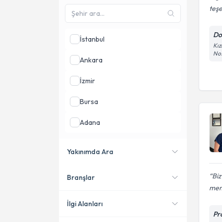
teşe
Do
İstanbul
Kız
No
Ankara
İzmir
Bursa
Adana
Antalya
Yakınımda Ara
Mersin
Biz
Branşlar
Konumuma yakın uzmanları
mem
göster
İlgi Alanları
Pr