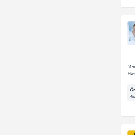
Ann
Yürü
Öz
Ata