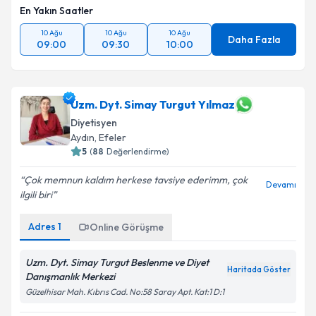
En Yakın Saatler
10 Ağu
10 Ağu
10 Ağu
Daha Fazla
09:00
09:30
10:00
Uzm. Dyt. Simay Turgut Yılmaz
Diyetisyen
Aydın
, Efeler
5
(
88
Değerlendirme)
Çok memnun kaldım herkese tavsiye ederimm, çok
Devamı
ilgili biri
Adres
1
Online Görüşme
Uzm. Dyt. Simay Turgut Beslenme ve Diyet
Haritada Göster
Danışmanlık Merkezi
Güzelhisar Mah. Kıbrıs Cad. No:58 Saray Apt. Kat:1 D:1