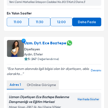
Yeni Camii Mahallesi İstasyon Caddesi No.80/3 Kat:2 Daire:3
En Yakın Saatler
11:00
11:30
12:00
Daha Fazla
Uzm. Dyt. Ece Boztepe
Diyetisyen
Aydın
, Efeler
5
(
247
Değerlendirme)
Ece hanım alanında ilgili bilgisi olan bir diyetisyen, abla
Devamı
olarakta...
Adres
1
Online Görüşme
Uzman Diyetisyen Ece Boztepe Beslenme
Haritada Göster
Danışmanlığı ve Eğitim Merkezi
Mimar Sinan, 2387. Sk. No:1 Daire:1 Efeler