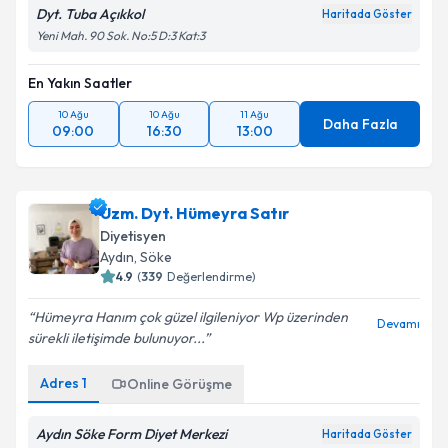
Dyt. Tuba Açıkkol
Haritada Göster
Yeni Mah. 90 Sok. No:5 D:3 Kat:3
En Yakın Saatler
10 Ağu
10 Ağu
11 Ağu
Daha Fazla
09:00
16:30
13:00
Uzm. Dyt. Hümeyra Satır
Diyetisyen
Aydın
, Söke
4.9
(
339
Değerlendirme)
Hümeyra Hanım çok güzel ilgileniyor Wp üzerinden
Devamı
sürekli iletişimde bulunuyor...
Adres
1
Online Görüşme
Aydın Söke Form Diyet Merkezi
Haritada Göster