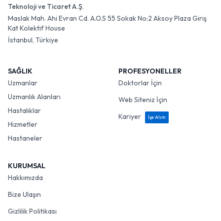
Teknoloji ve Ticaret A.Ş.
Maslak Mah. Ahi Evran Cd. A.O.S 55 Sokak No:2 Aksoy Plaza Giriş
Kat Kolektif House
İstanbul, Türkiye
SAĞLIK
PROFESYONELLER
Uzmanlar
Doktorlar İçin
Uzmanlık Alanları
Web Siteniz İçin
Hastalıklar
Kariyer
İşe Alım
Hizmetler
Hastaneler
KURUMSAL
Hakkımızda
Bize Ulaşın
Gizlilik Politikası