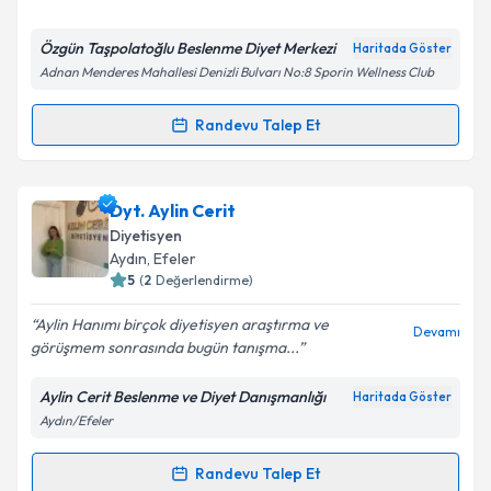
E-posta Adresiniz
Özgün Taşpolatoğlu Beslenme Diyet Merkezi
Haritada Göster
Adnan Menderes Mahallesi Denizli Bulvarı No:8 Sporin Wellness Club
Kişisel verilerimin işlenmesine ilişkin
Aydınlatma
Randevu Talep Et
Randevu Takvimi Talebi
Metni
'ni okudum ve kişisel verilerimin belirtilen
kapsamda işlenmesini kabul ediyorum.
Dyt. Özgün Taşpolatoğlu
için randevu takvimi talebi
Dyt. Aylin Cerit
Takvim Talebini Gönder
oluşturun. Size bu uzmandan randevu almanız için bir
Diyetisyen
takvim hazırlandığında e-posta ile bilgilendireceğiz.
Aydın
, Efeler
5
(
2
Değerlendirme)
E-posta Adresiniz
Aylin Hanımı birçok diyetisyen araştırma ve
Devamı
görüşmem sonrasında bugün tanışma...
Aylin Cerit Beslenme ve Diyet Danışmanlığı
Haritada Göster
Kişisel verilerimin işlenmesine ilişkin
Aydınlatma
Aydın/Efeler
Metni
'ni okudum ve kişisel verilerimin belirtilen
kapsamda işlenmesini kabul ediyorum.
Randevu Talep Et
Randevu Takvimi Talebi