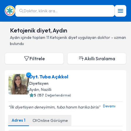
Doktor, klinik ara...
Ketojenik diyet, Aydın
Aydın
içinde toplam
11
Ketojenik diyet
uygulayan doktor - uzman
bulundu
Filtrele
Akıllı Sıralama
Dyt. Tuba Açıkkol
Diyetisyen
Aydın
, Nazilli
5
(
157
Değerlendirme)
Devamı
İlk diyetisyen deneyimim, tuba hanım harika birisi
Adres
1
Online Görüşme