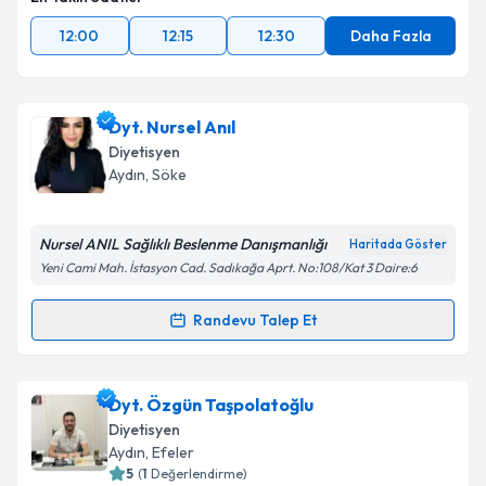
12:00
12:15
12:30
Daha Fazla
Dyt. Nursel Anıl
Diyetisyen
Aydın
, Söke
Nursel ANIL Sağlıklı Beslenme Danışmanlığı
Haritada Göster
Yeni Cami Mah. İstasyon Cad. Sadıkağa Aprt. No:108/Kat 3 Daire:6
Randevu Talep Et
Randevu Takvimi Talebi
Dyt. Nursel Anıl
için randevu takvimi talebi oluşturun.
Dyt. Özgün Taşpolatoğlu
Size bu uzmandan randevu almanız için bir takvim
Diyetisyen
hazırlandığında e-posta ile bilgilendireceğiz.
Aydın
, Efeler
5
(
1
Değerlendirme)