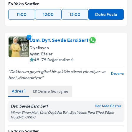
En Yakın Saatler
11:00
12:00
13:00
Daha Fazla
Uzm. Dyt. Sevde Esra Sert
Diyetisyen
Aydın
, Efeler
4.9
(
79
Değerlendirme)
Doktorum gayet güzel bir şekilde süreci yönetiyor ve
Devamı
beni yönlendiriyor
Adres
1
Online Görüşme
Dyt. Sevde Esra Sert
Haritada Göster
Mimar Sinan Mah. Ünal Özgödek Bulv. Ege Yaşam Park Sitesi B Blok
No:23/C, 09100
En Yakın Saatler