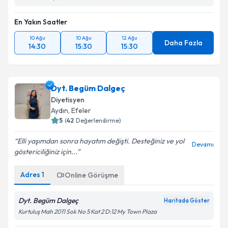
En Yakın Saatler
10 Ağu
10 Ağu
12 Ağu
Daha Fazla
14:30
15:30
15:30
Dyt. Begüm Dalgeç
Diyetisyen
Aydın
, Efeler
5
(
42
Değerlendirme)
Elli yaşımdan sonra hayatım değişti. Desteğiniz ve yol
Devamı
göstericiliğiniz için...
Adres
1
Online Görüşme
Dyt. Begüm Dalgeç
Haritada Göster
Kurtuluş Mah 2011 Sok No 5 Kat 2 D:12 My Town Plaza