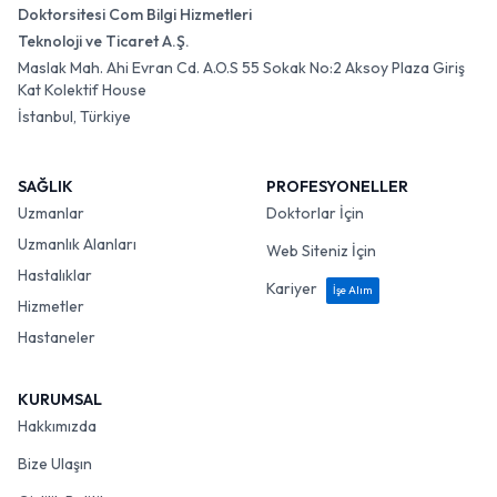
Doktorsitesi Com Bilgi Hizmetleri
Teknoloji ve Ticaret A.Ş.
Maslak Mah. Ahi Evran Cd. A.O.S 55 Sokak No:2 Aksoy Plaza Giriş
Kat Kolektif House
İstanbul, Türkiye
SAĞLIK
PROFESYONELLER
Uzmanlar
Doktorlar İçin
Uzmanlık Alanları
Web Siteniz İçin
Hastalıklar
Kariyer
İşe Alım
Hizmetler
Hastaneler
KURUMSAL
Hakkımızda
Bize Ulaşın