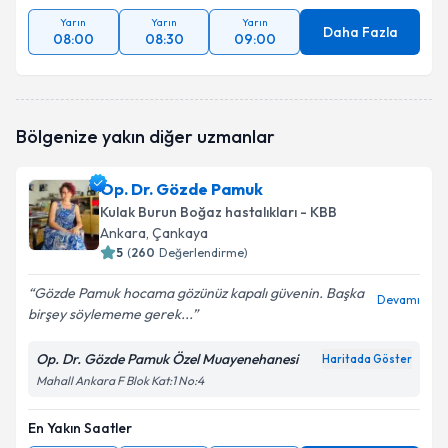
Yarın
Yarın
Yarın
Daha Fazla
08:00
08:30
09:00
Bölgenize yakın diğer uzmanlar
Op. Dr. Gözde Pamuk
Kulak Burun Boğaz hastalıkları - KBB
Ankara
, Çankaya
5
(
260
Değerlendirme)
Gözde Pamuk hocama gözünüz kapalı güvenin. Başka
Devamı
birşey söylememe gerek...
Op. Dr. Gözde Pamuk Özel Muayenehanesi
Haritada Göster
Mahall Ankara F Blok Kat:1 No:4
En Yakın Saatler