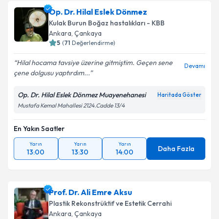
oluşturun. Size bu uzmandan randevu almanız için bir
Op. Dr. Hilal Eslek Dönmez
takvim hazırlandığında e-posta ile bilgilendireceğiz.
Kulak Burun Boğaz hastalıkları - KBB
E-posta Adresiniz
Ankara
, Çankaya
5
(
71
Değerlendirme)
Hilal hocama tavsiye üzerine gitmiştim. Geçen sene
Devamı
çene dolgusu yaptırdım...
Kişisel verilerimin işlenmesine ilişkin
Aydınlatma
Metni
'ni okudum ve kişisel verilerimin belirtilen
Op. Dr. Hilal Eslek Dönmez Muayenehanesi
Haritada Göster
kapsamda işlenmesini kabul ediyorum.
Mustafa Kemal Mahallesi 2124.Cadde 13/4
En Yakın Saatler
Takvim Talebini Gönder
Yarın
Yarın
Yarın
Daha Fazla
13:00
13:30
14:00
Prof. Dr. Ali Emre Aksu
Plastik Rekonstrüktif ve Estetik Cerrahi
Ankara
, Çankaya