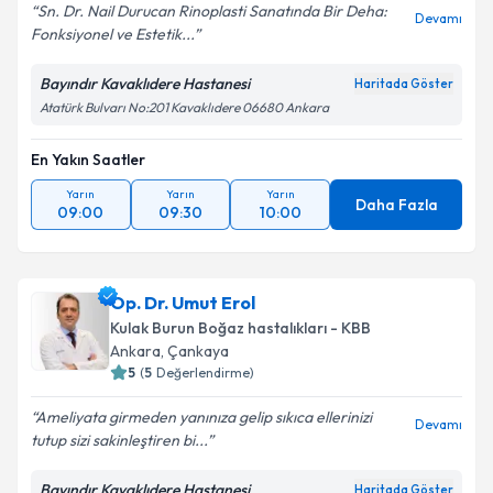
Sn. Dr. Nail Durucan Rinoplasti Sanatında Bir Deha:
Devamı
Fonksiyonel ve Estetik...
Bayındır Kavaklıdere Hastanesi
Haritada Göster
Atatürk Bulvarı No:201 Kavaklıdere 06680 Ankara
En Yakın Saatler
Yarın
Yarın
Yarın
Daha Fazla
09:00
09:30
10:00
Op. Dr. Umut Erol
Kulak Burun Boğaz hastalıkları - KBB
Ankara
, Çankaya
5
(
5
Değerlendirme)
Ameliyata girmeden yanınıza gelip sıkıca ellerinizi
Devamı
tutup sizi sakinleştiren bi...
Bayındır Kavaklıdere Hastanesi
Haritada Göster