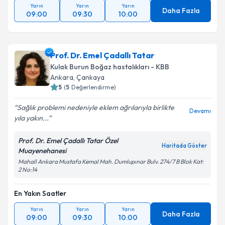
Yarın
Yarın
Yarın
Daha Fazla
09:00
09:30
10:00
Prof. Dr. Emel Çadallı Tatar
Kulak Burun Boğaz hastalıkları - KBB
Ankara
, Çankaya
5
(
5
Değerlendirme)
Sağlık problemi nedeniyle eklem ağrılarıyla birlikte
Devamı
yıla yakın...
Prof. Dr. Emel Çadallı Tatar Özel
Haritada Göster
Muayenehanesi
Mahall Ankara Mustafa Kemal Mah. Dumlupınar Bulv. 274/7 B Blok Kat:
2 No:14
En Yakın Saatler
Yarın
Yarın
Yarın
Daha Fazla
09:00
09:30
10:00