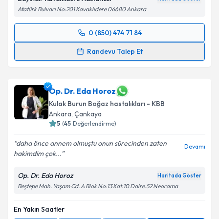
Atatürk Bulvarı No:201 Kavaklıdere 06680 Ankara
0 (850) 474 71 84
Randevu Takvimi Talebi
Randevu Talep Et
Op. Dr. Umut Erol
için randevu takvimi talebi
oluşturun. Size bu uzmandan randevu almanız için bir
takvim hazırlandığında e-posta ile bilgilendireceğiz.
Op. Dr. Eda Horoz
Kulak Burun Boğaz hastalıkları - KBB
E-posta Adresiniz
Ankara
, Çankaya
5
(
45
Değerlendirme)
daha önce annem olmuştu onun sürecinden zaten
Devamı
hakimdim çok...
Kişisel verilerimin işlenmesine ilişkin
Aydınlatma
Metni
'ni okudum ve kişisel verilerimin belirtilen
Op. Dr. Eda Horoz
Haritada Göster
kapsamda işlenmesini kabul ediyorum.
Beştepe Mah. Yaşam Cd. A Blok No:13 Kat:10 Daire:52 Neorama
Takvim Talebini Gönder
En Yakın Saatler