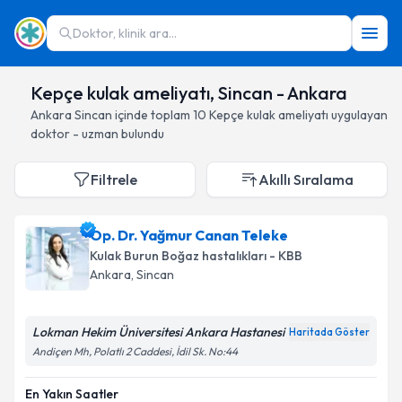
Doktor, klinik ara...
Kepçe kulak ameliyatı, Sincan - Ankara
Ankara
Sincan
içinde toplam
10
Kepçe kulak ameliyatı
uygulayan
doktor - uzman bulundu
Filtrele
Akıllı Sıralama
Op. Dr. Yağmur Canan Teleke
Kulak Burun Boğaz hastalıkları - KBB
Ankara
, Sincan
Lokman Hekim Üniversitesi Ankara Hastanesi
Haritada Göster
Andiçen Mh, Polatlı 2 Caddesi, İdil Sk. No:44
En Yakın Saatler