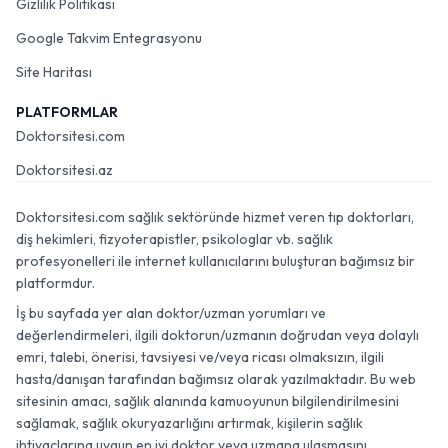
Gizlilik Politikası
Google Takvim Entegrasyonu
Site Haritası
PLATFORMLAR
Doktorsitesi.com
Doktorsitesi.az
Doktorsitesi.com sağlık sektöründe hizmet veren tıp doktorları,
diş hekimleri, fizyoterapistler, psikologlar vb. sağlık
profesyonelleri ile internet kullanıcılarını buluşturan bağımsız bir
platformdur.
İş bu sayfada yer alan doktor/uzman yorumları ve
değerlendirmeleri, ilgili doktorun/uzmanın doğrudan veya dolaylı
emri, talebi, önerisi, tavsiyesi ve/veya ricası olmaksızın, ilgili
hasta/danışan tarafından bağımsız olarak yazılmaktadır. Bu web
sitesinin amacı, sağlık alanında kamuoyunun bilgilendirilmesini
sağlamak, sağlık okuryazarlığını artırmak, kişilerin sağlık
ihtiyaçlarına uygun en iyi doktor veya uzmana ulaşmasını