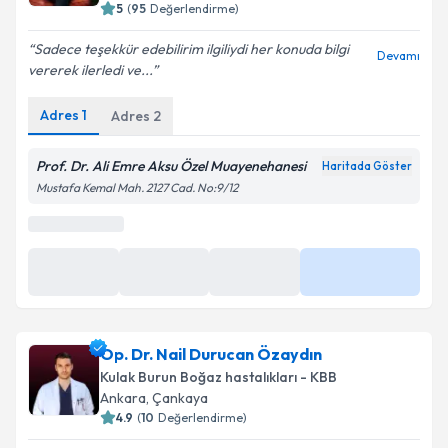
5
(
95
Değerlendirme)
Sadece teşekkür edebilirim ilgiliydi her konuda bilgi
Devamı
vererek ilerledi ve...
Adres
1
Adres
2
Prof. Dr. Ali Emre Aksu Özel Muayenehanesi
Haritada Göster
Mustafa Kemal Mah. 2127 Cad. No:9/12
Op. Dr. Nail Durucan Özaydın
Kulak Burun Boğaz hastalıkları - KBB
Ankara
, Çankaya
4.9
(
10
Değerlendirme)