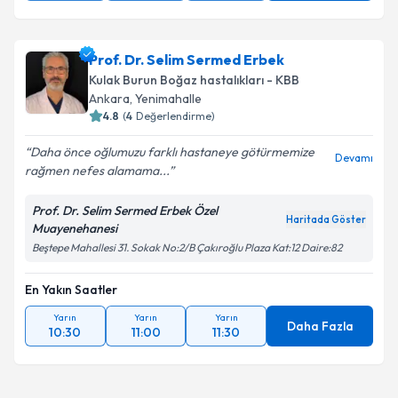
Prof. Dr. Selim Sermed Erbek
Kulak Burun Boğaz hastalıkları - KBB
Ankara
, Yenimahalle
4.8
(
4
Değerlendirme)
Daha önce oğlumuzu farklı hastaneye götürmemize
Devamı
rağmen nefes alamama...
Prof. Dr. Selim Sermed Erbek Özel
Haritada Göster
Muayenehanesi
Beştepe Mahallesi 31. Sokak No:2/B Çakıroğlu Plaza Kat:12 Daire:82
En Yakın Saatler
Yarın
Yarın
Yarın
Daha Fazla
10:30
11:00
11:30