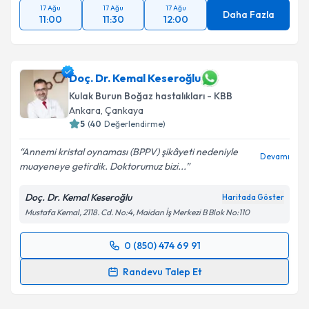
17 Ağu
17 Ağu
17 Ağu
Daha Fazla
11:00
11:30
12:00
Doç. Dr. Kemal Keseroğlu
Kulak Burun Boğaz hastalıkları - KBB
Ankara
, Çankaya
5
(
40
Değerlendirme)
Annemi kristal oynaması (BPPV) şikâyeti nedeniyle
Devamı
muayeneye getirdik. Doktorumuz bizi...
Doç. Dr. Kemal Keseroğlu
Haritada Göster
Mustafa Kemal, 2118. Cd. No:4, Maidan İş Merkezi B Blok No:110
0 (850) 474 69 91
Randevu Takvimi Talebi
Randevu Talep Et
Doç. Dr. Kemal Keseroğlu
için randevu takvimi talebi