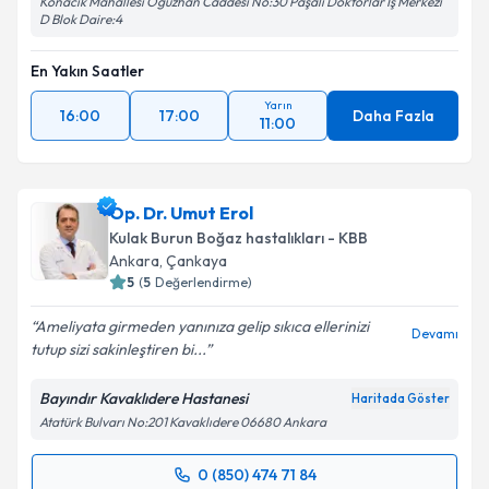
Konacık Mahallesi Oğuzhan Caddesi No:30 Paşalı Doktorlar İş Merkezi
D Blok Daire:4
En Yakın Saatler
Yarın
16:00
17:00
Daha Fazla
11:00
Op. Dr. Umut Erol
Kulak Burun Boğaz hastalıkları - KBB
Ankara
,
Çankaya
5
(
5
Değerlendirme)
Ameliyata girmeden yanınıza gelip sıkıca ellerinizi
Devamı
tutup sizi sakinleştiren bi...
Bayındır Kavaklıdere Hastanesi
Haritada Göster
Atatürk Bulvarı No:201 Kavaklıdere 06680 Ankara
0 (850) 474 71 84
Randevu Takvimi Talebi