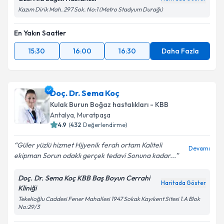
Kazım Dirik Mah. 297 Sok. No:1 (Metro Stadyum Durağı)
En Yakın Saatler
15:30
16:00
16:30
Daha Fazla
Doç. Dr. Sema Koç
Kulak Burun Boğaz hastalıkları - KBB
Antalya
,
Muratpaşa
4.9
(
432
Değerlendirme)
Güler yüzlü hizmet Hijyenik ferah ortam Kaliteli
Devamı
ekipman Sorun odaklı gerçek tedavi Sonuna kadar...
Doç. Dr. Sema Koç KBB Baş Boyun Cerrahi
Haritada Göster
Kliniği
Tekelioğlu Caddesi Fener Mahallesi 1947 Sokak Kayıkent Sitesi 1.A Blok
No:29/3