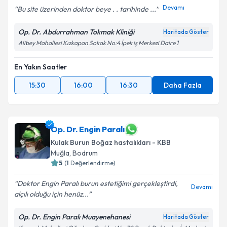
Devamı
Bu site üzerinden doktor beye . . tarihinde ...
Op. Dr. Abdurrahman Tokmak Kliniği
Haritada Göster
Alibey Mahallesi Kızkapan Sokak No:4 İpek iş Merkezi Daire 1
En Yakın Saatler
15:30
16:00
16:30
Daha Fazla
Op. Dr. Engin Paralı
Kulak Burun Boğaz hastalıkları - KBB
Muğla
,
Bodrum
5
(
1
Değerlendirme)
Doktor Engin Paralı burun estetiğimi gerçekleştirdi,
Devamı
alçılı olduğu için henüz...
Op. Dr. Engin Paralı Muayenehanesi
Haritada Göster