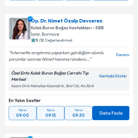
Op. Dr. Nimet Özalp Devseren
Kulak Burun Boğaz hastalıkları - KBB
İzmir
,
Bornova
5
(
12
Değerlendirme)
İnternette araştırma yaparken gördüğüm olumlu
Devamı
yorumlar sonrası Nimet hanıma randevu...
Özel Ento Kulak Burun Boğaz Cerrahi Tıp
Haritada Göster
Merkezi
Kazım Dirik Mahallesi Kazımdirik, 364/1 Sk, No 36/A
En Yakın Saatler
Yarın
Yarın
Yarın
Daha Fazla
09:00
09:15
09:30