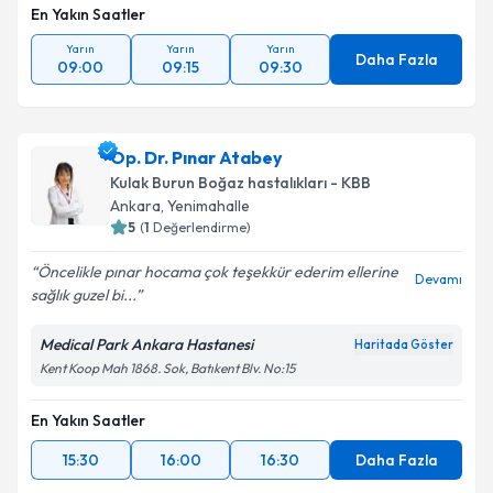
En Yakın Saatler
Yarın
Yarın
Yarın
Daha Fazla
09:00
09:15
09:30
Op. Dr. Pınar Atabey
Kulak Burun Boğaz hastalıkları - KBB
Ankara
,
Yenimahalle
5
(
1
Değerlendirme)
Öncelikle pınar hocama çok teşekkür ederim ellerine
Devamı
sağlık guzel bi...
Medical Park Ankara Hastanesi
Haritada Göster
Kent Koop Mah 1868. Sok, Batıkent Blv. No:15
En Yakın Saatler
15:30
16:00
16:30
Daha Fazla