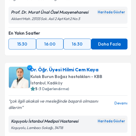
Prof. Dr. Murat Ünal Özel Muayenehanesi
Haritada Göster
Akkent Mah. 23133 Sok. Asil 2 Apt Kat:2 No:3
En Yakın Saatler
15:30
16:00
16:30
Daha Fazla
Dr. Öğr. Üyesi Hilmi Cem Kaya
Kulak Burun Boğaz hastalıkları - KBB
İstanbul
,
Kadıköy
5
(
1
Değerlendirme)
çok ilgili akakalı ve mesleğinde başarılı olmasını
Devamı
dilerim
Koşuyolu İstanbul Medipol Hastanesi
Haritada Göster
Koşuyolu, Lambacı Sokağı, 34718