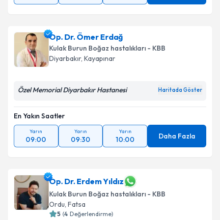
Op. Dr. Ömer Erdağ
Kulak Burun Boğaz hastalıkları - KBB
Diyarbakır
,
Kayapınar
Özel Memorial Diyarbakır Hastanesi
Haritada Göster
En Yakın Saatler
Yarın
Yarın
Yarın
Daha Fazla
09:00
09:30
10:00
Op. Dr. Erdem Yıldız
Kulak Burun Boğaz hastalıkları - KBB
Ordu
,
Fatsa
5
(
4
Değerlendirme)