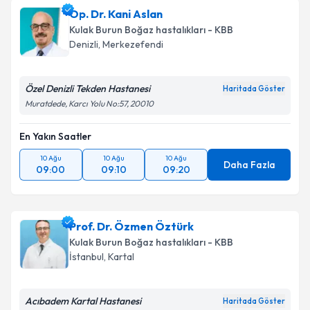
Op. Dr. Kani Aslan
Kulak Burun Boğaz hastalıkları - KBB
Denizli
,
Merkezefendi
Özel Denizli Tekden Hastanesi
Haritada Göster
Muratdede, Karcı Yolu No:57, 20010
En Yakın Saatler
10 Ağu
10 Ağu
10 Ağu
Daha Fazla
09:00
09:10
09:20
Prof. Dr. Özmen Öztürk
Kulak Burun Boğaz hastalıkları - KBB
İstanbul
,
Kartal
Acıbadem Kartal Hastanesi
Haritada Göster