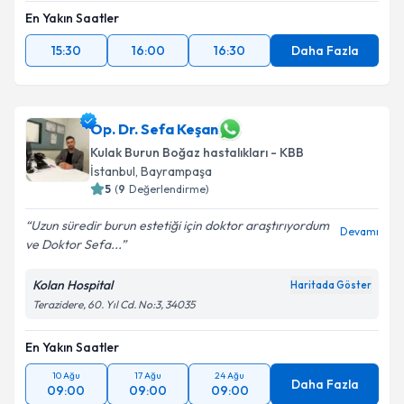
En Yakın Saatler
15:30
16:00
16:30
Daha Fazla
Op. Dr. Sefa Keşan
Kulak Burun Boğaz hastalıkları - KBB
İstanbul
,
Bayrampaşa
5
(
9
Değerlendirme)
Uzun süredir burun estetiği için doktor araştırıyordum
Devamı
ve Doktor Sefa...
Kolan Hospital
Haritada Göster
Terazidere, 60. Yıl Cd. No:3, 34035
En Yakın Saatler
10 Ağu
17 Ağu
24 Ağu
Daha Fazla
09:00
09:00
09:00