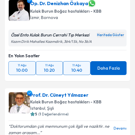
Op. Dr. Denizhan Özkaya
Kulak Burun Boğaz hastalıkları - KBB
İzmir
,
Bornova
Özel Ento Kulak Burun Cerrahi Tıp Merkezi
Haritada Göster
Kazım Dirik Mahallesi Kazımdirik, 364/1 Sk, No 36/A
En Yakın Saatler
11 Ağu
11 Ağu
11 Ağu
Daha Fazla
10:00
10:20
10:40
Prof. Dr. Cüneyt Yılmazer
Kulak Burun Boğaz hastalıkları - KBB
İstanbul
,
Şişli
5
(
1
Değerlendirme)
Doktorumdan çok memnunum çok ilgili ve naziktir. ne
Devamı
zaman arasam...