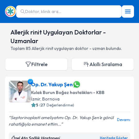
Doktor, klinik ara...
Allerjik rinit Uygulayan Doktorlar -
Uzmanlar
Toplam
85
Allerjik rinit
uygulayan doktor - uzman bulundu.
Filtrele
Akıllı Sıralama
Op. Dr. Yakup Şen
Kulak Burun Boğaz hastalıkları - KBB
İzmir
,
Bornova
5
(
27
Değerlendirme)
Septorinoplasti ameliyatımı Op. Dr. Yakup Şen’e gönül
Devamı
rahatlığıyla emanet ettim...
Özel Ata Sağlık Hastanesi
Haritada Göster