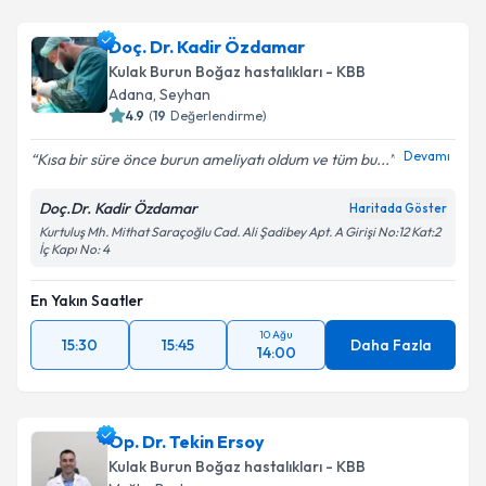
Doç. Dr. Kadir Özdamar
Kulak Burun Boğaz hastalıkları - KBB
Adana
,
Seyhan
4.9
(
19
Değerlendirme)
Devamı
Kısa bir süre önce burun ameliyatı oldum ve tüm bu...
Doç.Dr. Kadir Özdamar
Haritada Göster
Kurtuluş Mh. Mithat Saraçoğlu Cad. Ali Şadibey Apt. A Girişi No:12 Kat:2
İç Kapı No: 4
En Yakın Saatler
10 Ağu
15:30
15:45
Daha Fazla
14:00
Op. Dr. Tekin Ersoy
Kulak Burun Boğaz hastalıkları - KBB