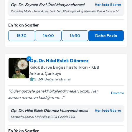
Op. Dr. Zeynep Erol Özel Muayenehanesi
Haritada Göster
Kurtuluş Mah. Demokrasi Sok No:32 Pakyürek İş Merkezi Kat:4 Daire:17
En Yakın Saatler
15:30
16:00
16:30
Daha Fazla
Op. Dr. Hilal Eslek Dönmez
Kulak Burun Boğaz hastalıkları - KBB
Ankara
,
Çankaya
5
(
69
Değerlendirme)
Güler güzüyle gerekli bilgilendirmeleri yaptı. Her
Devamı
zaman memnun kaldığım ve...
Op. Dr. Hilal Eslek Dönmez Muayenehanesi
Haritada Göster
Mustafa Kemal Mahallesi 2124.Cadde 13/4
En Yakın Saatler