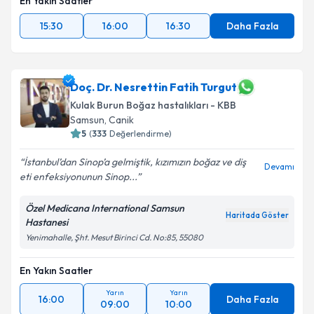
En Yakın Saatler
15:30
16:00
16:30
Daha Fazla
Doç. Dr. Nesrettin Fatih Turgut
Kulak Burun Boğaz hastalıkları - KBB
Samsun
,
Canik
5
(
333
Değerlendirme)
İstanbul’dan Sinop’a gelmiştik, kızımızın boğaz ve diş
Devamı
eti enfeksiyonunun Sinop...
Özel Medicana International Samsun
Haritada Göster
Hastanesi
Yenimahalle, Şht. Mesut Birinci Cd. No:85, 55080
En Yakın Saatler
Yarın
Yarın
16:00
Daha Fazla
09:00
10:00