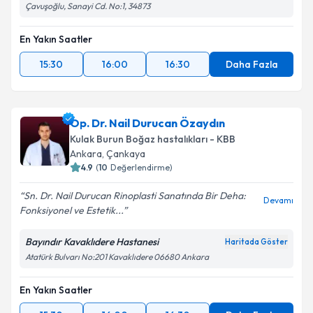
Çavuşoğlu, Sanayi Cd. No:1, 34873
En Yakın Saatler
15:30
16:00
16:30
Daha Fazla
Op. Dr. Nail Durucan Özaydın
Kulak Burun Boğaz hastalıkları - KBB
Ankara
,
Çankaya
4.9
(
10
Değerlendirme)
Sn. Dr. Nail Durucan Rinoplasti Sanatında Bir Deha:
Devamı
Fonksiyonel ve Estetik...
Bayındır Kavaklıdere Hastanesi
Haritada Göster
Atatürk Bulvarı No:201 Kavaklıdere 06680 Ankara
En Yakın Saatler