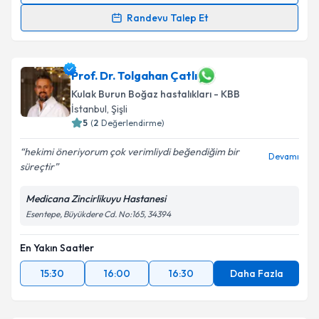
Randevu Talep Et
Op. Dr. Umut Erol
için randevu takvimi talebi
oluşturun. Size bu uzmandan randevu almanız için bir
takvim hazırlandığında e-posta ile bilgilendireceğiz.
Prof. Dr. Tolgahan Çatlı
Kulak Burun Boğaz hastalıkları - KBB
E-posta Adresiniz
İstanbul
,
Şişli
5
(
2
Değerlendirme)
hekimi öneriyorum çok verimliydi beğendiğim bir
Devamı
süreçtir
Kişisel verilerimin işlenmesine ilişkin
Aydınlatma
Metni
'ni okudum ve kişisel verilerimin belirtilen
Medicana Zincirlikuyu Hastanesi
kapsamda işlenmesini kabul ediyorum.
Esentepe, Büyükdere Cd. No:165, 34394
Takvim Talebini Gönder
En Yakın Saatler
15:30
16:00
16:30
Daha Fazla