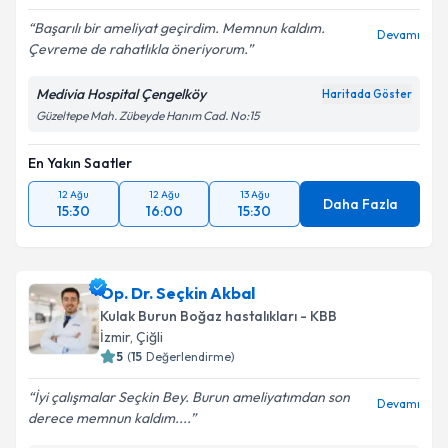
Başarılı bir ameliyat geçirdim. Memnun kaldım.
Devamı
Çevreme de rahatlıkla öneriyorum.
Medivia Hospital Çengelköy
Haritada Göster
Güzeltepe Mah. Zübeyde Hanım Cad. No:15
En Yakın Saatler
12 Ağu
12 Ağu
13 Ağu
Daha Fazla
15:30
16:00
15:30
Op. Dr. Seçkin Akbal
Kulak Burun Boğaz hastalıkları - KBB
İzmir
,
Çiğli
5
(
15
Değerlendirme)
İyi çalışmalar Seçkin Bey. Burun ameliyatımdan son
Devamı
derece memnun kaldım....