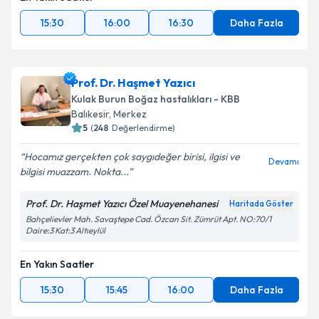
15:30
16:00
16:30
Daha Fazla
Prof. Dr. Haşmet Yazıcı
Kulak Burun Boğaz hastalıkları - KBB
Balıkesir
,
Merkez
5
(
248
Değerlendirme)
Hocamız gerçekten çok saygıdeğer birisi, ilgisi ve
Devamı
bilgisi muazzam. Nokta...
Prof. Dr. Haşmet Yazıcı Özel Muayenehanesi
Haritada Göster
Bahçelievler Mah. Savaştepe Cad. Özcan Sit. Zümrüt Apt. NO:70/1
Daire:3 Kat:3 Altıeylül
En Yakın Saatler
15:30
15:45
16:00
Daha Fazla