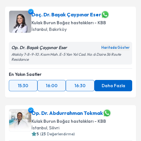
Doç. Dr. Başak Çaypınar Eser
Kulak Burun Boğaz hastalıkları - KBB
İstanbul
,
Bakırköy
Op. Dr. Başak Çaypınar Eser
Haritada Göster
Ataköy 7-8-9-10. Kısım Mah. E-5 Yan Yol Cad. No :6 Daire 36 Route
Residance
En Yakın Saatler
15:30
16:00
16:30
Daha Fazla
Op. Dr. Abdurrahman Tokmak
Kulak Burun Boğaz hastalıkları - KBB
İstanbul
,
Silivri
5
(
23
Değerlendirme)