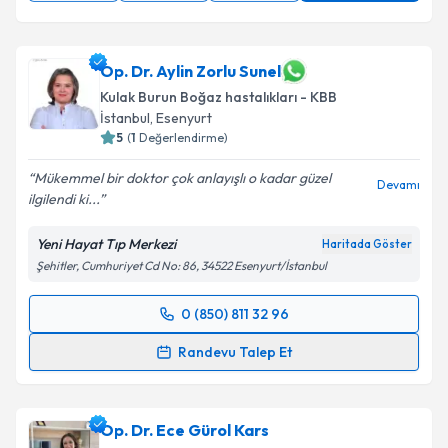
Op. Dr. Aylin Zorlu Sunel
Kulak Burun Boğaz hastalıkları - KBB
İstanbul
,
Esenyurt
5
(
1
Değerlendirme)
Mükemmel bir doktor çok anlayışlı o kadar güzel
Devamı
ilgilendi ki...
Yeni Hayat Tıp Merkezi
Haritada Göster
Şehitler, Cumhuriyet Cd No: 86, 34522 Esenyurt/İstanbul
0 (850) 811 32 96
Randevu Takvimi Talebi
Randevu Talep Et
Op. Dr. Aylin Zorlu Sunel
için randevu takvimi talebi
oluşturun. Size bu uzmandan randevu almanız için bir
Op. Dr. Ece Gürol Kars
takvim hazırlandığında e-posta ile bilgilendireceğiz.