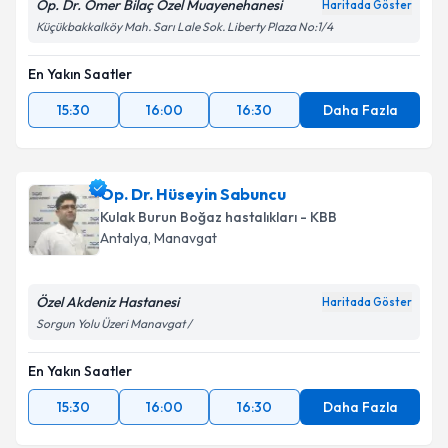
Op. Dr. Ömer Bilaç Özel Muayenehanesi
Haritada Göster
Küçükbakkalköy Mah. Sarı Lale Sok. Liberty Plaza No:1/4
En Yakın Saatler
15:30
16:00
16:30
Daha Fazla
Op. Dr. Hüseyin Sabuncu
Kulak Burun Boğaz hastalıkları - KBB
Antalya
,
Manavgat
Özel Akdeniz Hastanesi
Haritada Göster
Sorgun Yolu Üzeri Manavgat /
En Yakın Saatler
15:30
16:00
16:30
Daha Fazla