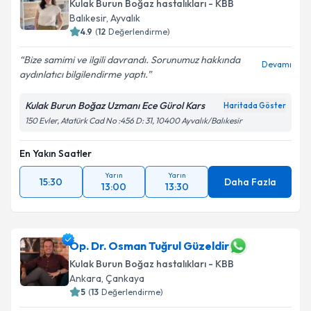
Kulak Burun Boğaz hastalıkları - KBB
E-posta Adresiniz
Balıkesir
,
Ayvalık
4.9
(
12
Değerlendirme)
Bize samimi ve ilgili davrandı. Sorunumuz hakkında
Devamı
aydınlatıcı bilgilendirme yaptı.
Kişisel verilerimin işlenmesine ilişkin
Aydınlatma
Metni
'ni okudum ve kişisel verilerimin belirtilen
Kulak Burun Boğaz Uzmanı Ece Gürol Kars
Haritada Göster
kapsamda işlenmesini kabul ediyorum.
150 Evler, Atatürk Cad No :456 D: 31, 10400 Ayvalık/Balıkesir
En Yakın Saatler
Takvim Talebini Gönder
Yarın
Yarın
15:30
Daha Fazla
13:00
13:30
Op. Dr. Osman Tuğrul Güzeldir
Kulak Burun Boğaz hastalıkları - KBB
Ankara
,
Çankaya
5
(
13
Değerlendirme)