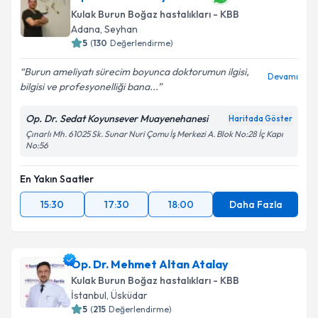
Kulak Burun Boğaz hastalıkları - KBB
Adana
,
Seyhan
5
(
130
Değerlendirme)
Burun ameliyatı sürecim boyunca doktorumun ilgisi,
Devamı
bilgisi ve profesyonelliği bana...
Op. Dr. Sedat Koyunsever Muayenehanesi
Haritada Göster
Çınarlı Mh. 61025 Sk. Sunar Nuri Çomu İş Merkezi A. Blok No:28 İç Kapı
No:56
En Yakın Saatler
15:30
17:30
18:00
Daha Fazla
Op. Dr. Mehmet Altan Atalay
Kulak Burun Boğaz hastalıkları - KBB
İstanbul
,
Üsküdar
5
(
215
Değerlendirme)