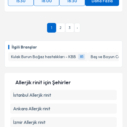
15:30
16:00
16:30
Daha Fazla
1
2
3
›
İlgili Branşlar
Kulak Burun Boğaz hastalıkları - KBB
Baş ve Boyun Cerrah
85
Allerjik rinit
için Şehirler
İstanbul
Allerjik rinit
Ankara
Allerjik rinit
İzmir
Allerjik rinit