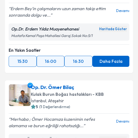
Erdem Bey’in çalışmalarını uzun zaman takip ettim
Devamı
sonrasında dolgu ve...
Op.Dr. Erdem Yıldız Muayenehanesi
Haritada Göster
Mustafa Kemal Paşa Mahallesi Garaj Sokak No:5/1
En Yakın Saatler
15:30
16:00
16:30
Daha Fazla
Op. Dr. Ömer Bilaç
Kulak Burun Boğaz hastalıkları - KBB
İstanbul
,
Ataşehir
5
(
1
Değerlendirme)
Merhaba ; Ömer Hocamıza kuzenimin nefes
Devamı
alamama ve burun eğriliği rahatsızlığı...