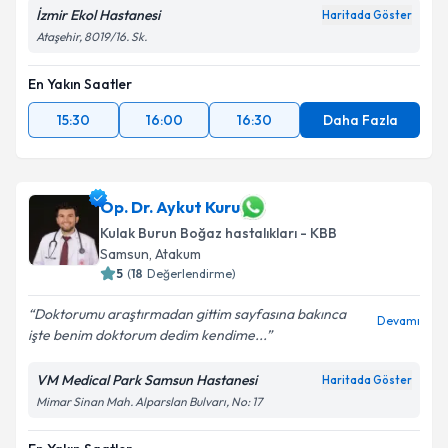
İzmir Ekol Hastanesi
Haritada Göster
Ataşehir, 8019/16. Sk.
En Yakın Saatler
15:30
16:00
16:30
Daha Fazla
Op. Dr. Aykut Kuru
Kulak Burun Boğaz hastalıkları - KBB
Samsun
,
Atakum
5
(
18
Değerlendirme)
Doktorumu araştırmadan gittim sayfasına bakınca
Devamı
işte benim doktorum dedim kendime...
VM Medical Park Samsun Hastanesi
Haritada Göster
Mimar Sinan Mah. Alparslan Bulvarı, No: 17