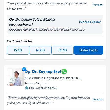
Her şey çok nizami ve çok düzgündü geliştirilebilecek
Devamı
bir durum...
Op. Dr. Osman Tuğrul Güzeldir
Haritada Göster
Muayenehanesi
Kızılırmak Mahallesi 1443.Cadde No25 A Blok İç Kapı No:80
En Yakın Saatler
15:30
16:00
16:30
Daha Fazla
Op. Dr. Zeynep Erol
Kulak Burun Boğaz hastalıkları - KBB
Adana
,
Seyhan
5
(
4
Değerlendirme)
Burun estetiği araştırmalarım sonucu Zeynep hocanın
Devamı
yaklaşımı ameliyat oldum ve...