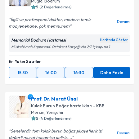
Muğla
,
Bodrum
5
(
2
Değerlendirme)
İlgili ve profesyonel doktor, modern temiz
Devamı
muayenehane, çok memnunum
Memorial Bodrum Hastanesi
Haritada Göster
Müskebi mah Kapuz cad. Ortakent Kavşağı No 2/2 İç kapı no 1
En Yakın Saatler
15:30
16:00
16:30
Daha Fazla
Prof. Dr. Murat Ünal
Kulak Burun Boğaz hastalıkları - KBB
Mersin
,
Yenişehir
5
(
4
Değerlendirme)
Senelerdir tum kulak burun boğaz şikayetlerinizi
Devamı
değerli murat hocamiza geliriz....