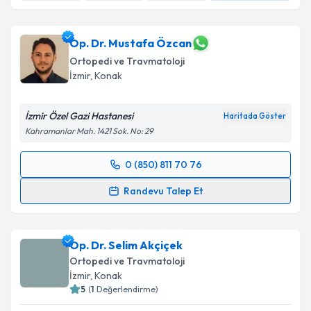
Op. Dr. Mustafa Özcan
Ortopedi ve Travmatoloji
İzmir
, Konak
İzmir Özel Gazi Hastanesi
Haritada Göster
Kahramanlar Mah. 1421 Sok. No: 29
0 (850) 811 70 76
Randevu Takvimi Talebi
Randevu Talep Et
Op. Dr. Mustafa Özcan
için randevu takvimi talebi
oluşturun. Size bu uzmandan randevu almanız için bir
Op. Dr. Selim Akçiçek
takvim hazırlandığında e-posta ile bilgilendireceğiz.
Ortopedi ve Travmatoloji
E-posta Adresiniz
İzmir
, Konak
5
(
1
Değerlendirme)