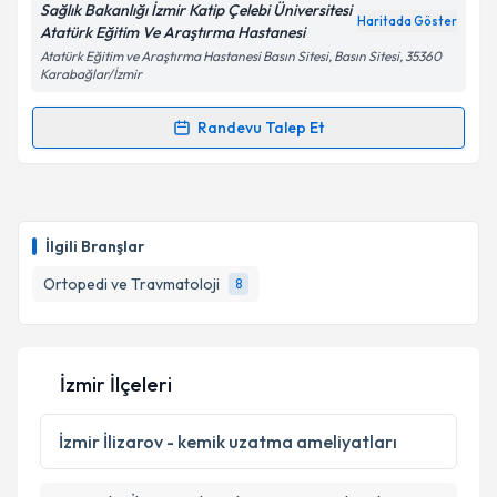
Sağlık Bakanlığı İzmir Katip Çelebi Üniversitesi
Haritada Göster
Atatürk Eğitim Ve Araştırma Hastanesi
Atatürk Eğitim ve Araştırma Hastanesi Basın Sitesi, Basın Sitesi, 35360
Karabağlar/İzmir
Kişisel verilerimin işlenmesine ilişkin
Aydınlatma
Randevu Talep Et
Metni
'ni okudum ve kişisel verilerimin belirtilen
Randevu Takvimi Talebi
kapsamda işlenmesini kabul ediyorum.
Ass. Dr. Birkan Kibar
için randevu takvimi talebi
Takvim Talebini Gönder
oluşturun. Size bu uzmandan randevu almanız için bir
İlgili Branşlar
takvim hazırlandığında e-posta ile bilgilendireceğiz.
Ortopedi ve Travmatoloji
8
E-posta Adresiniz
İzmir İlçeleri
Kişisel verilerimin işlenmesine ilişkin
Aydınlatma
Metni
'ni okudum ve kişisel verilerimin belirtilen
İzmir
İlizarov - kemik uzatma ameliyatları
kapsamda işlenmesini kabul ediyorum.