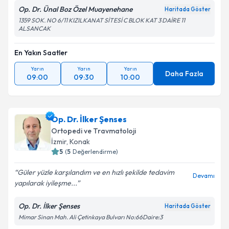
Op. Dr. Ünal Boz Özel Muayenehane
Haritada Göster
1359 SOK. NO 6/11 KIZILKANAT SİTESİ C BLOK KAT 3 DAİRE 11
ALSANCAK
En Yakın Saatler
Yarın
Yarın
Yarın
Daha Fazla
09:00
09:30
10:00
Op. Dr. İlker Şenses
Ortopedi ve Travmatoloji
İzmir
, Konak
5
(
5
Değerlendirme)
Güler yüzle karşılandım ve en hızlı şekilde tedavim
Devamı
yapılarak iyileşme...
Op. Dr. İlker Şenses
Haritada Göster
Mimar Sinan Mah. Ali Çetinkaya Bulvarı No:66Daire:3