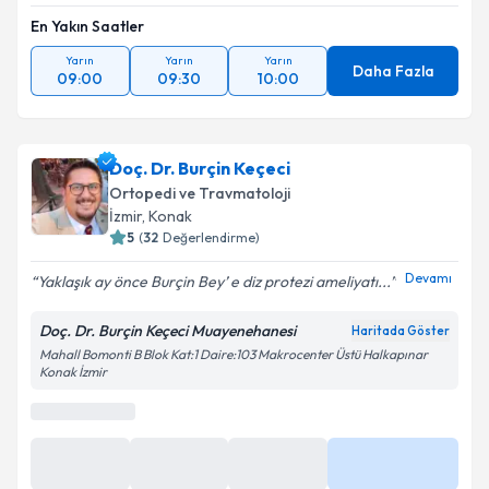
En Yakın Saatler
Yarın
Yarın
Yarın
Daha Fazla
09:00
09:30
10:00
Doç. Dr. Burçin Keçeci
Ortopedi ve Travmatoloji
İzmir
, Konak
5
(
32
Değerlendirme)
Devamı
Yaklaşık ay önce Burçin Bey’ e diz protezi ameliyatı...
Doç. Dr. Burçin Keçeci Muayenehanesi
Haritada Göster
Mahall Bomonti B Blok Kat:1 Daire:103 Makrocenter Üstü Halkapınar
Konak İzmir