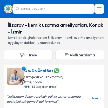
Doktor, klinik ara...
İlizarov - kemik uzatma ameliyatları, Konak
- İzmir
İzmir
Konak
içinde toplam
8
İlizarov - kemik uzatma ameliyatları
uygulayan doktor - uzman bulundu
Filtrele
Akıllı Sıralama
Op. Dr. Ünal Boz
Ortopedi ve Travmatoloji
İzmir
, Konak
5
(
33
Değerlendirme)
ilgilisinden dolayı teşekkür ediyoruz her anlamda
Devamı
desteğini esirgemedi doktorumuz