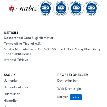
İLETİŞİM
Doktorsitesi Com Bilgi Hizmetleri
Teknoloji ve Ticaret A.Ş.
Maslak Mah. Ahi Evran Cd. A.O.S 55 Sokak No:2 Aksoy Plaza Giriş
Kat Kolektif House
İstanbul, Türkiye
SAĞLIK
PROFESYONELLER
Uzmanlar
Doktorlar İçin
Uzmanlık Alanları
Web Siteniz İçin
Hastalıklar
Kariyer
İşe Alım
Hizmetler