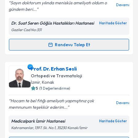
Sayın doktorum yılında menisküs ameliyatı oldum o
Devamı
gündem beri...
Kişisel verilerimin işlenmesine ilişkin
Aydınlatma
Metni
'ni okudum ve kişisel verilerimin belirtilen
Dr. Suat Seren Göğüs Hastalıkları Hastanesi
Haritada Göster
kapsamda işlenmesini kabul ediyorum.
Gaziler Cad No:331
Takvim Talebini Gönder
Randevu Talep Et
Randevu Takvimi Talebi
Op. Dr. Selim Akçiçek
için randevu takvimi talebi
Prof. Dr. Erhan Sesli
oluşturun. Size bu uzmandan randevu almanız için bir
Ortopedi ve Travmatoloji
takvim hazırlandığında e-posta ile bilgilendireceğiz.
İzmir
, Konak
5
(
1
Değerlendirme)
E-posta Adresiniz
Hocam te bel fıtığı ameliyatı yapmıştınız çok
Devamı
memnunum teşekkür ederim...
Medicalpark İzmir Hastanesi
Haritada Göster
Kişisel verilerimin işlenmesine ilişkin
Aydınlatma
Kahramanlar, 1397. Sk. No:1, 35230 Konak/İzmir
Metni
'ni okudum ve kişisel verilerimin belirtilen
kapsamda işlenmesini kabul ediyorum.