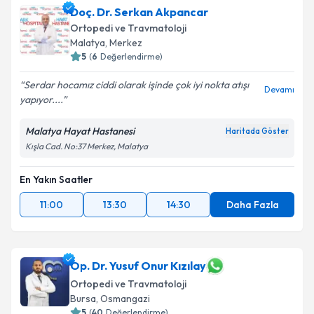
Doç. Dr. Serkan Akpancar
Ortopedi ve Travmatoloji
Malatya
, Merkez
5
(
6
Değerlendirme)
Serdar hocamız ciddi olarak işinde çok iyi nokta atışı
Devamı
yapıyor....
Malatya Hayat Hastanesi
Haritada Göster
Kışla Cad. No:37 Merkez, Malatya
En Yakın Saatler
11:00
13:30
14:30
Daha Fazla
Op. Dr. Yusuf Onur Kızılay
Ortopedi ve Travmatoloji
Bursa
, Osmangazi
5
(
40
Değerlendirme)