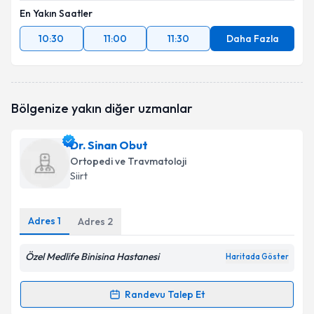
En Yakın Saatler
10:30
11:00
11:30
Daha Fazla
Bölgenize yakın diğer uzmanlar
Dr. Sinan Obut
Ortopedi ve Travmatoloji
Siirt
Adres
1
Adres
2
Özel Medlife Binisina Hastanesi
Haritada Göster
Randevu Talep Et
Randevu Takvimi Talebi