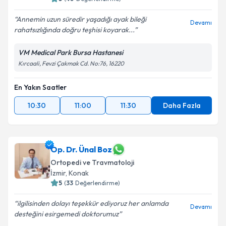
Annemin uzun süredir yaşadığı ayak bileği
Devamı
rahatsızlığında doğru teşhisi koyarak...
VM Medical Park Bursa Hastanesi
Kırcaali, Fevzi Çakmak Cd. No:76, 16220
En Yakın Saatler
10:30
11:00
11:30
Daha Fazla
Op. Dr. Ünal Boz
Ortopedi ve Travmatoloji
İzmir
, Konak
5
(
33
Değerlendirme)
ilgilisinden dolayı teşekkür ediyoruz her anlamda
Devamı
desteğini esirgemedi doktorumuz