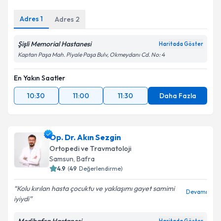
Adres
1
Adres
2
Şişli Memorial Hastanesi
Kişisel verilerimin işlenmesine ilişkin
Aydınlatma
Haritada Göster
Metni
'ni okudum ve kişisel verilerimin belirtilen
Kaptan Paşa Mah. Piyale Paşa Bulv, Okmeydanı Cd. No: 4
kapsamda işlenmesini kabul ediyorum.
En Yakın Saatler
Takvim Talebini Gönder
10:30
11:00
11:30
Daha Fazla
Op. Dr. Akın Sezgin
Ortopedi ve Travmatoloji
Samsun
, Bafra
4.9
(
49
Değerlendirme)
Kolu kırılan hasta çocuktu ve yaklaşımı gayet samimi
Devamı
iyiydi