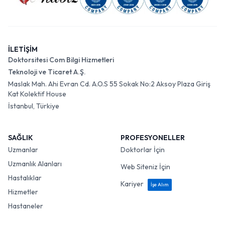
İLETİŞİM
Doktorsitesi Com Bilgi Hizmetleri
Teknoloji ve Ticaret A.Ş.
Maslak Mah. Ahi Evran Cd. A.O.S 55 Sokak No:2 Aksoy Plaza Giriş
Kat Kolektif House
İstanbul, Türkiye
SAĞLIK
PROFESYONELLER
Uzmanlar
Doktorlar İçin
Uzmanlık Alanları
Web Siteniz İçin
Hastalıklar
Kariyer
İşe Alım
Hizmetler
Hastaneler