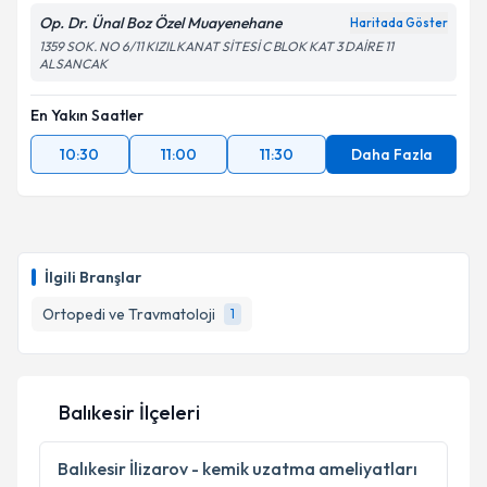
Op. Dr. Ünal Boz Özel Muayenehane
Haritada Göster
1359 SOK. NO 6/11 KIZILKANAT SİTESİ C BLOK KAT 3 DAİRE 11
ALSANCAK
En Yakın Saatler
10:30
11:00
11:30
Daha Fazla
İlgili Branşlar
Ortopedi ve Travmatoloji
1
Balıkesir İlçeleri
Balıkesir
İlizarov - kemik uzatma ameliyatları