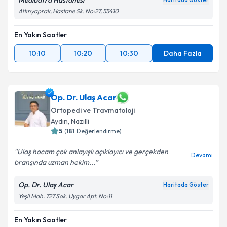
Medibafra Hastanesi
Haritada Göster
Altınyaprak, Hastane Sk. No:27, 55410
En Yakın Saatler
10:10
10:20
10:30
Daha Fazla
Op. Dr. Ulaş Acar
Ortopedi ve Travmatoloji
Aydın
, Nazilli
5
(
181
Değerlendirme)
Ulaş hocam çok anlayışlı açıklayıcı ve gerçekden
Devamı
branşında uzman hekim...
Op. Dr. Ulaş Acar
Haritada Göster
Yeşil Mah. 727 Sok. Uygar Apt. No:11
En Yakın Saatler