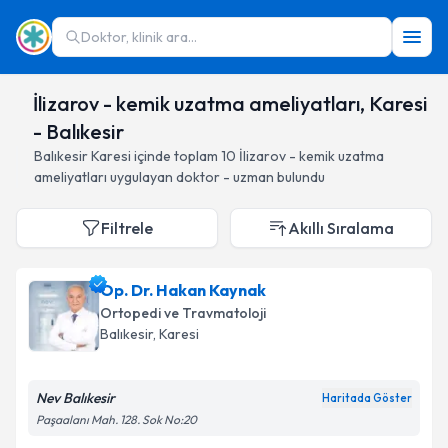
Doktor, klinik ara...
İlizarov - kemik uzatma ameliyatları, Karesi
- Balıkesir
Balıkesir
Karesi
içinde toplam
10
İlizarov - kemik uzatma
ameliyatları
uygulayan doktor - uzman bulundu
Filtrele
Akıllı Sıralama
Op. Dr. Hakan Kaynak
Ortopedi ve Travmatoloji
Balıkesir
, Karesi
Nev Balıkesir
Haritada Göster
Paşaalanı Mah. 128. Sok No:20