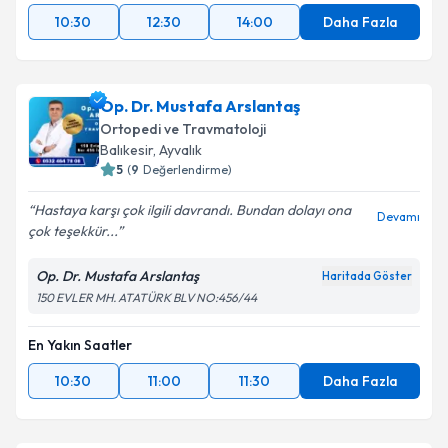
10:30
12:30
14:00
Daha Fazla
Op. Dr. Mustafa Arslantaş
Ortopedi ve Travmatoloji
Balıkesir
, Ayvalık
5
(
9
Değerlendirme)
Hastaya karşı çok ilgili davrandı. Bundan dolayı ona
Devamı
çok teşekkür...
Op. Dr. Mustafa Arslantaş
Haritada Göster
150 EVLER MH. ATATÜRK BLV NO:456/44
En Yakın Saatler
10:30
11:00
11:30
Daha Fazla