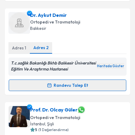
Dr. Sinan Obut
için randevu takvimi talebi oluşturun.
Dr. Aykut Demir
Size bu uzmandan randevu almanız için bir takvim
Ortopedi ve Travmatoloji
hazırlandığında e-posta ile bilgilendireceğiz.
Balıkesir
E-posta Adresiniz
Adres
2
Adres
1
T.c.sağlık Bakanlığı Bkhb Balıkesir Üniversitesi
Haritada Göster
Kişisel verilerimin işlenmesine ilişkin
Aydınlatma
Eğitim Ve Araştırma Hastanesi
Metni
'ni okudum ve kişisel verilerimin belirtilen
kapsamda işlenmesini kabul ediyorum.
Randevu Talep Et
Randevu Takvimi Talebi
Takvim Talebini Gönder
Dr. Aykut Demir
için randevu takvimi talebi oluşturun.
Prof. Dr. Olcay Güler
Size bu uzmandan randevu almanız için bir takvim
Ortopedi ve Travmatoloji
hazırlandığında e-posta ile bilgilendireceğiz.
İstanbul
, Şişli
5
(
1
Değerlendirme)
E-posta Adresiniz