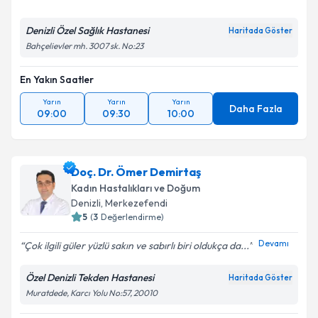
Denizli Özel Sağlık Hastanesi
Haritada Göster
Bahçelievler mh. 3007 sk. No:23
En Yakın Saatler
Yarın
Yarın
Yarın
Daha Fazla
09:00
09:30
10:00
Doç. Dr. Ömer Demirtaş
Kadın Hastalıkları ve Doğum
Denizli
, Merkezefendi
5
(
3
Değerlendirme)
Devamı
Çok ilgili güler yüzlü sakın ve sabırlı biri oldukça da...
Özel Denizli Tekden Hastanesi
Haritada Göster
Muratdede, Karcı Yolu No:57, 20010