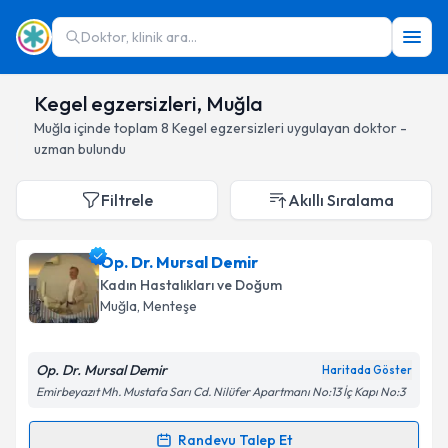
Doktor, klinik ara...
Kegel egzersizleri, Muğla
Muğla
içinde toplam
8
Kegel egzersizleri
uygulayan doktor -
uzman bulundu
Filtrele
Akıllı Sıralama
Op. Dr. Mursal Demir
Kadın Hastalıkları ve Doğum
Muğla
, Menteşe
Op. Dr. Mursal Demir
Haritada Göster
Emirbeyazıt Mh. Mustafa Sarı Cd. Nilüfer Apartmanı No:13 İç Kapı No:3
Randevu Talep Et