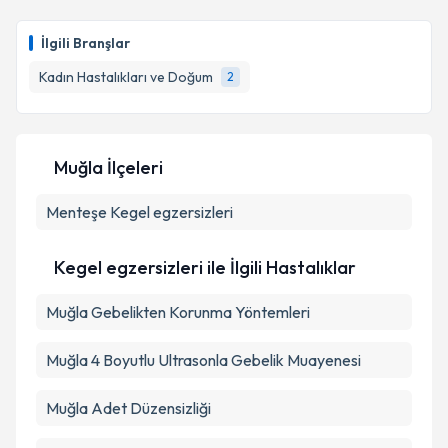
Op. Dr. Rıdvan Erdemir
için randevu takvimi talebi
oluşturun. Size bu uzmandan randevu almanız için bir
Takvim Talebini Gönder
İlgili Branşlar
takvim hazırlandığında e-posta ile bilgilendireceğiz.
Kadın Hastalıkları ve Doğum
2
E-posta Adresiniz
Muğla İlçeleri
Kişisel verilerimin işlenmesine ilişkin
Aydınlatma
Menteşe
Metni
Kegel egzersizleri
'ni okudum ve kişisel verilerimin belirtilen
kapsamda işlenmesini kabul ediyorum.
Kegel egzersizleri ile İlgili Hastalıklar
Takvim Talebini Gönder
Muğla Gebelikten Korunma Yöntemleri
Muğla 4 Boyutlu Ultrasonla Gebelik Muayenesi
Muğla Adet Düzensizliği