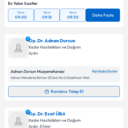
En Yakın Saatler
Yarın
Yarın
Yarın
Daha Fazla
09:00
09:15
09:30
Op. Dr. Adnan Dursun
Kadın Hastalıkları ve Doğum
Aydın
Adnan Dursun Muayenehanesi
Haritada Göster
Adnan Menderes Bulvarı 55 Sok.No:2 Güzelhisar Mah.
Randevu Talep Et
Randevu Takvimi Talebi
Op. Dr. Adnan Dursun
için randevu takvimi talebi
Op. Dr. Esat Ülkü
oluşturun. Size bu uzmandan randevu almanız için bir
Kadın Hastalıkları ve Doğum
takvim hazırlandığında e-posta ile bilgilendireceğiz.
Aydın
, Efeler