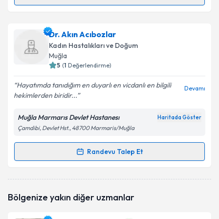
Randevu Takvimi Talebi
Op. Dr. Mursal Demir
için randevu takvimi talebi
Dr. Akın Acıbozlar
oluşturun. Size bu uzmandan randevu almanız için bir
Kadın Hastalıkları ve Doğum
takvim hazırlandığında e-posta ile bilgilendireceğiz.
Muğla
5
(
1
Değerlendirme)
E-posta Adresiniz
Hayatımda tanıdığım en duyarlı en vicdanlı en bilgili
Devamı
hekimlerden biridir...
Muğla Marmarıs Devlet Hastanesı
Haritada Göster
Kişisel verilerimin işlenmesine ilişkin
Aydınlatma
Çamdibi, Devlet Hst., 48700 Marmaris/Muğla
Metni
'ni okudum ve kişisel verilerimin belirtilen
kapsamda işlenmesini kabul ediyorum.
Randevu Talep Et
Randevu Takvimi Talebi
Takvim Talebini Gönder
Dr. Akın Acıbozlar
için randevu takvimi talebi
Bölgenize yakın diğer uzmanlar
oluşturun. Size bu uzmandan randevu almanız için bir
takvim hazırlandığında e-posta ile bilgilendireceğiz.