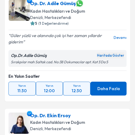
Op. Dr. Adile Gümüş
E-posta Adresiniz
Kadın Hastalıkları ve Doğum
Denizli
, Merkezefendi
5
(
1
Değerlendirme)
Kişisel verilerimin işlenmesine ilişkin
Aydınlatma
Güler yüzlü ve alanında çok iyi her zaman yıllardır
Devamı
Metni
'ni okudum ve kişisel verilerimin belirtilen
giderim
kapsamda işlenmesini kabul ediyorum.
Op.Dr.Adile Gümüş
Haritada Göster
Sırakpılar mah Saltak cad. No:38 Dokumacılar apt. Kat 3 Da 5
Takvim Talebini Gönder
En Yakın Saatler
Yarın
Yarın
Yarın
Daha Fazla
11:30
12:00
12:30
Op. Dr. Ekin Ersoy
Kadın Hastalıkları ve Doğum
Denizli
, Merkezefendi