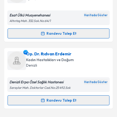
E-posta Adresiniz
Esat Ülkü Muayenehanesi
Haritada Göster
Altıntaş Mah. 332.Sok.No:64/1
Kişisel verilerimin işlenmesine ilişkin
Aydınlatma
Randevu Talep Et
Randevu Takvimi Talebi
Metni
'ni okudum ve kişisel verilerimin belirtilen
kapsamda işlenmesini kabul ediyorum.
Op. Dr. Esat Ülkü
için randevu takvimi talebi
Op. Dr. Rıdvan Erdemir
oluşturun. Size bu uzmandan randevu almanız için bir
Takvim Talebini Gönder
Kadın Hastalıkları ve Doğum
takvim hazırlandığında e-posta ile bilgilendireceğiz.
Denizli
E-posta Adresiniz
Denizli Erpa Özel Sağlık Hastanesi
Haritada Göster
Saraylar Mah. Doktorlar Cad.No:25 492.Sok
Kişisel verilerimin işlenmesine ilişkin
Aydınlatma
Randevu Talep Et
Randevu Takvimi Talebi
Metni
'ni okudum ve kişisel verilerimin belirtilen
kapsamda işlenmesini kabul ediyorum.