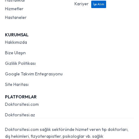
Hastalıklar
Kariyer
İşe Alım
Hizmetler
Hastaneler
KURUMSAL
Hakkımızda
Bize Ulaşın
Gizlilik Politikası
Google Takvim Entegrasyonu
Site Haritası
PLATFORMLAR
Doktorsitesi.com
Doktorsitesi.az
Doktorsitesi.com sağlık sektöründe hizmet veren tıp doktorları,
diş hekimleri, fizyoterapistler, psikologlar vb. sağlık