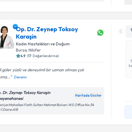
Op. Dr. Zeynep Toksoy
Karaşin
Kadın Hastalıkları ve Doğum
Bursa
, Nilüfer
4.9
(
17
Değerlendirme)
ka
ili güler yüzlü ve deneyimli bir uzman olması çok
uma...
Devamı
. Dr. Zeynep Toksoy Karaşin
Haritada Göster
ayenehanesi
aniye Mahallesi Fatih Sultan Mehmet Bulvarı WS Office No:34
:1 Daire:A18