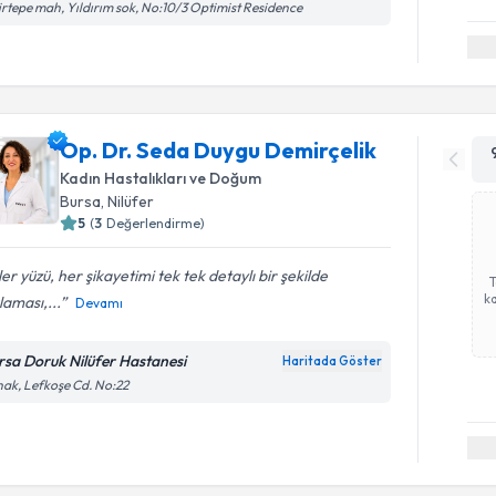
irtepe mah, Yıldırım sok, No:10/3 Optimist Residence
Op. Dr. Seda Duygu Demirçelik
Kadın Hastalıkları ve Doğum
Bursa
, Nilüfer
5
(
3
Değerlendirme)
er yüzü, her şikayetimi tek tek detaylı bir şekilde
ka
laması,...
Devamı
rsa Doruk Nilüfer Hastanesi
Haritada Göster
ak, Lefkoşe Cd. No:22