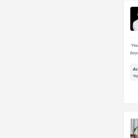
Ha
boyu
Ac
Yeş