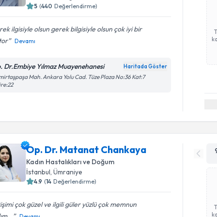
5
(
440
Değerlendirme)
ek ilgisiyle olsun gerek bilgisiyle olsun çok iyi bir
ka
tor
Devamı
. Dr.Embiye Yılmaz Muayenehanesi
Haritada Göster
irtaşpaşa Mah. Ankara Yolu Cad. Tüze Plaza No:36 Kat:7
re:22
Op. Dr. Matanat Chankaya
Kadın Hastalıkları ve Doğum
İstanbul
, Ümraniye
4.9
(
14
Değerlendirme)
tişimi çok güzel ve ilgili güler yüzlü çok memnun
ka
ım...
Devamı