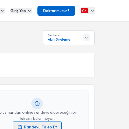
Giriş Yap
Doktor musun?
Sıralama
Akıllı Sıralama
akvimi Talebi
Mehmet Ergün Eser
için randevu takvimi talebi
Size bu uzmandan randevu almanız için bir takvim
ında e-posta ile bilgilendireceğiz.
resiniz
u uzmandan online randevu alabileceğin bir
takvimi bulunmuyor.
Randevu Talep Et