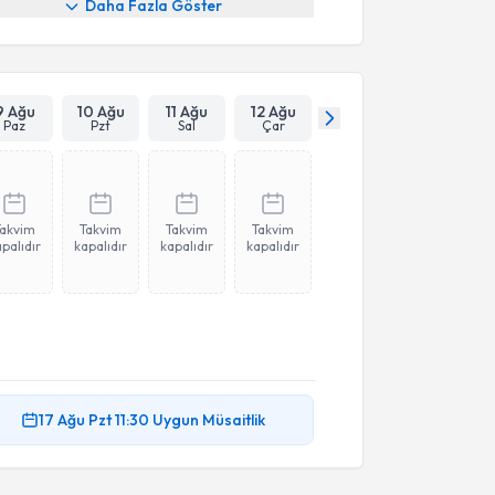
Daha Fazla Göster
9 Ağu
10 Ağu
11 Ağu
12 Ağu
Paz
Pzt
Sal
Çar
Takvim
Takvim
Takvim
Takvim
palıdır
kapalıdır
kapalıdır
kapalıdır
17 Ağu
Pzt
11:30
Uygun Müsaitlik