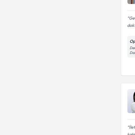
Ger
dok
Op
Dem
Dai
İle
kald