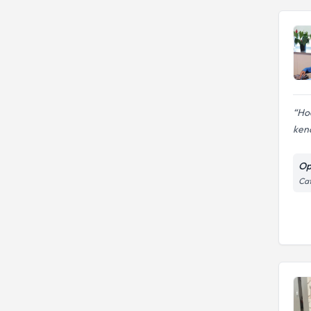
Ho
kend
Op
Caf