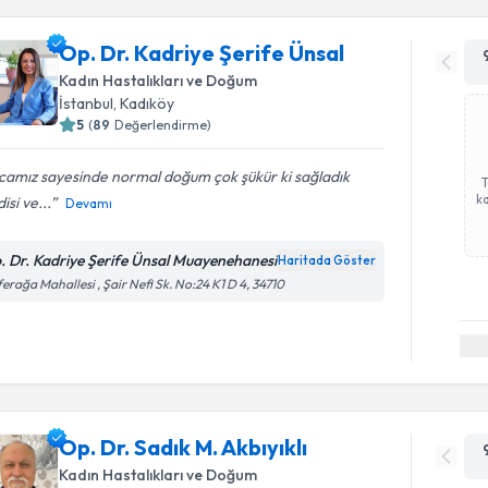
Op. Dr. Kadriye Şerife Ünsal
Kadın Hastalıkları ve Doğum
İstanbul
, Kadıköy
5
(
89
Değerlendirme)
camız sayesinde normal doğum çok şükür ki sağladık
ka
isi ve...
Devamı
. Dr. Kadriye Şerife Ünsal Muayenehanesi
Haritada Göster
erağa Mahallesi , Şair Nefi Sk. No:24 K1 D 4, 34710
Op. Dr. Sadık M. Akbıyıklı
Kadın Hastalıkları ve Doğum