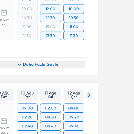
10:00
12:00
10:00
10:30
12:30
10:30
Takvim
palıdır
11:00
13:00
11:00
11:30
13:30
11:30
Daha Fazla Göster
9 Ağu
10 Ağu
11 Ağu
12 Ağu
Paz
Pzt
Sal
Çar
09:00
09:00
09:00
09:20
09:20
09:20
09:40
09:40
09:40
Takvim
palıdır