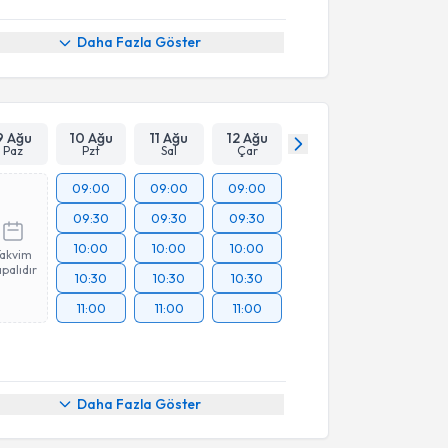
Daha Fazla Göster
9 Ağu
10 Ağu
11 Ağu
12 Ağu
Paz
Pzt
Sal
Çar
09:00
09:00
09:00
09:30
09:30
09:30
10:00
10:00
10:00
Takvim
palıdır
10:30
10:30
10:30
11:00
11:00
11:00
Daha Fazla Göster