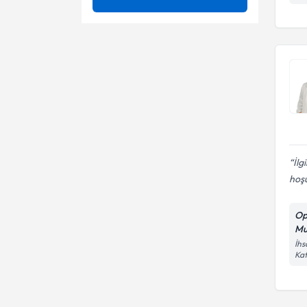
Ay Başı Kanaması Azlığı
Doğumda bradley yöntemi
Ay Başı Kanaması Yokluğu
Fallopi tüpü
Uzm. Dr.
çıkarılması(Salpenjektomi)
Hipnoterapi
Gebelik muayenesi
Kist
Kegel egzersizleri
Kürtaj
Serviks biyopsisi
İlg
Myom (Miyom), fibromyoma
hoş
Osteoporoz (Kemik Erimesi)
Op
Polip
Mu
İhs
Vulva Kanseri
Kat