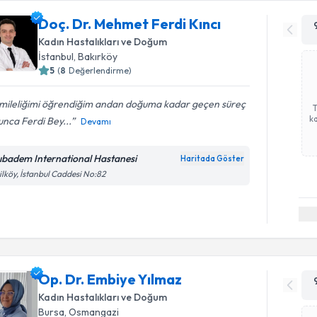
Doç. Dr. Mehmet Ferdi Kıncı
Kadın Hastalıkları ve Doğum
İstanbul
, Bakırköy
5
(
8
Değerlendirme)
mileliğimi öğrendiğim andan doğuma kadar geçen süreç
ka
nca Ferdi Bey...
Devamı
ıbadem International Hastanesi
Haritada Göster
ilköy, İstanbul Caddesi No:82
Op. Dr. Embiye Yılmaz
Kadın Hastalıkları ve Doğum
Bursa
, Osmangazi