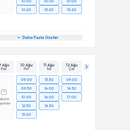
10:00
10:00
10:00
10:20
10:20
10:20
Daha Fazla Göster
9 Ağu
10 Ağu
11 Ağu
12 Ağu
Paz
Pzt
Sal
Çar
09:00
13:30
09:00
09:30
14:00
16:30
10:00
16:00
17:00
Takvim
palıdır
12:30
16:30
13:00