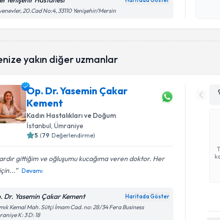
el Yenişehir Hastanesi
Haritada Göster
Kişisel
enevler, 20.Cad No:4, 33110 Yenişehir/Mersin
okudum
işlenm
enize yakın diğer uzmanlar
Op. Dr. Yasemin Çakar
Kement
Kadın Hastalıkları ve Doğum
İstanbul
, Ümraniye
5
(
79
Değerlendirme)
ka
lardır gittiğim ve oğluşumu kucağıma veren doktor. Her
çin...
Devamı
. Dr. Yasemin Çakar Kement
Haritada Göster
ık Kemal Mah. Sütçi İmam Cad. no: 28/34 Fera Business
aniye K: 3 D: 18