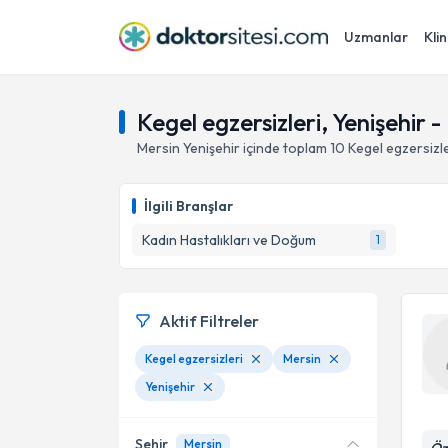
Uzmanlar
Klin
Kegel egzersizleri, Yenişehir -
Mersin
Yenişehir
içinde toplam
10
Kegel egzersizle
İlgili Branşlar
Kadın Hastalıkları ve Doğum
1
Aktif Filtreler
Kegel egzersizleri
Mersin
Yenişehir
Şehir
Mersin