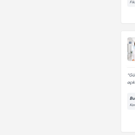
Fik
Gül
açık
Bu
Kon