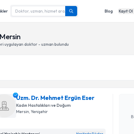
ikler
Blog
Kayıt Ol
 Mersin
ri
uygulayan doktor - uzman bulundu
Randevu T
Uzm. Dr. 
oluşturun. 
Uzm. Dr. Mehmet Ergün Eser
hazırlandığ
Kadın Hastalıkları ve Doğum
E-posta Ad
Mersin
, Yenişehir
B