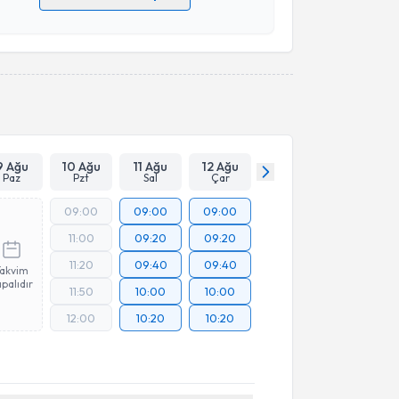
 verilerimin işlenmesine ilişkin
Aydınlatma Metni
'ni
 ve kişisel verilerimin belirtilen kapsamda
esini kabul ediyorum.
Takvim Talebini Gönder
9 Ağu
10 Ağu
11 Ağu
12 Ağu
Paz
Pzt
Sal
Çar
09:00
09:00
09:00
11:00
09:20
09:20
11:20
09:40
09:40
Takvim
palıdır
11:50
10:00
10:00
12:00
10:20
10:20