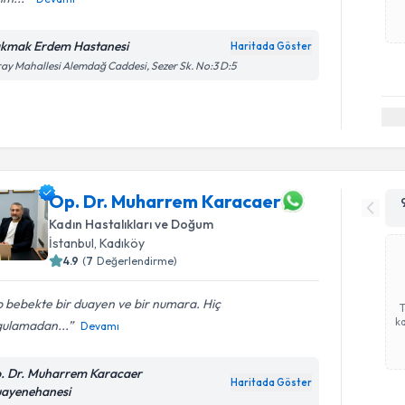
kmak Erdem Hastanesi
Haritada Göster
ay Mahallesi Alemdağ Caddesi, Sezer Sk. No:3 D:5
Op. Dr. Muharrem Karacaer
Kadın Hastalıkları ve Doğum
İstanbul
, Kadıköy
4.9
(
7
Değerlendirme)
 bebekte bir duayen ve bir numara. Hiç
ka
gulamadan...
Devamı
. Dr. Muharrem Karacaer
Haritada Göster
ayenehanesi