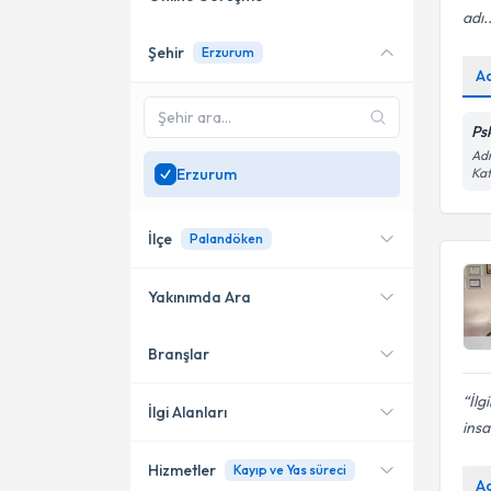
adı..
Şehir
Erzurum
Online danışmanlık sunan
A
uzmanları göster
Sadece
Erzurum
Ps
bölgesinde uzman ara
Adn
Erzurum
Kat
İlçe
Palandöken
Yakınımda Ara
Branşlar
Konumuma yakın uzmanları
Palandöken
göster
İlg
Yakutiye
İlgi Alanları
ins
Hizmetler
Kayıp ve Yas süreci
Psikoloji
A