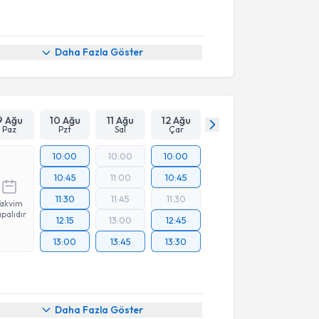
Daha Fazla Göster
9 Ağu
10 Ağu
11 Ağu
12 Ağu
Paz
Pzt
Sal
Çar
10:00
10:00
10:00
10:45
11:00
10:45
11:30
11:45
11:30
Takvim
palıdır
12:15
13:00
12:45
13:00
13:45
13:30
akvimi Talebi
Daha Fazla Göster