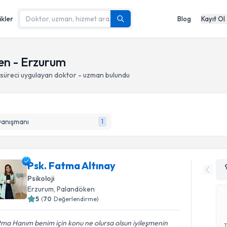
ikler
Blog
Kayıt Ol
ken - Erzurum
 süreci
uygulayan doktor - uzman bulundu
Danışmanı
1
Psk. Fatma Altınay
Psikoloji
Erzurum
, Palandöken
5
(
70
Değerlendirme)
ma Hanım benim için konu ne olursa olsun iyileşmenin