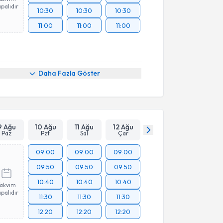
palıdır
10:30
10:30
10:30
11:00
11:00
11:00
Daha Fazla Göster
9 Ağu
10 Ağu
11 Ağu
12 Ağu
Paz
Pzt
Sal
Çar
09:00
09:00
09:00
09:50
09:50
09:50
10:40
10:40
10:40
Takvim
palıdır
11:30
11:30
11:30
12:20
12:20
12:20