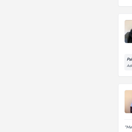
Tedavisi
Ayrılma Kaygı Bozukluğu
Ps
Ad
Mel