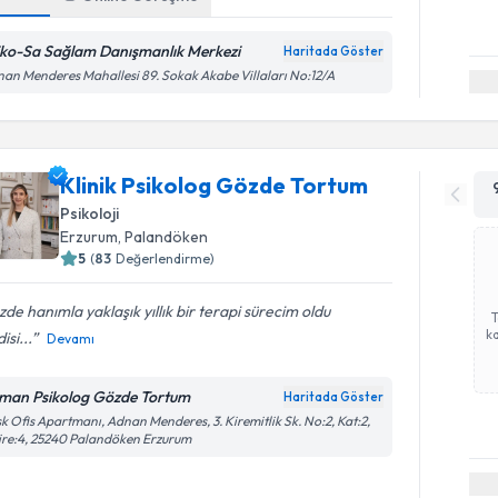
iko-Sa Sağlam Danışmanlık Merkezi
Haritada Göster
an Menderes Mahallesi 89. Sokak Akabe Villaları No:12/A
Klinik Psikolog Gözde Tortum
Psikoloji
Erzurum
, Palandöken
5
(
83
Değerlendirme)
de hanımla yaklaşık yıllık bir terapi sürecim oldu
ka
isi...
Devamı
man Psikolog Gözde Tortum
Haritada Göster
k Ofis Apartmanı, Adnan Menderes, 3. Kiremitlik Sk. No:2, Kat:2,
re:4, 25240 Palandöken Erzurum
Randevu T