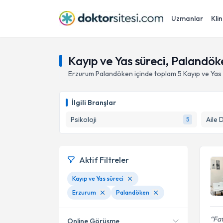
Uzmanlar
Klin
Kayıp ve Yas süreci, Palandö
Erzurum
Palandöken
içinde toplam
5
Kayıp ve Yas
İlgili Branşlar
Psikoloji
Aile 
5
Aktif Filtreler
Kayıp ve Yas süreci
Erzurum
Palandöken
Fat
Online Görüşme