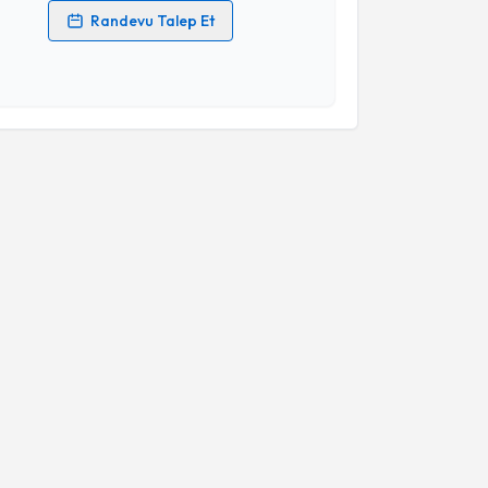
Randevu Talep Et
 verilerimin işlenmesine ilişkin
Aydınlatma Metni
'ni
 ve kişisel verilerimin belirtilen kapsamda
esini kabul ediyorum.
Takvim Talebini Gönder