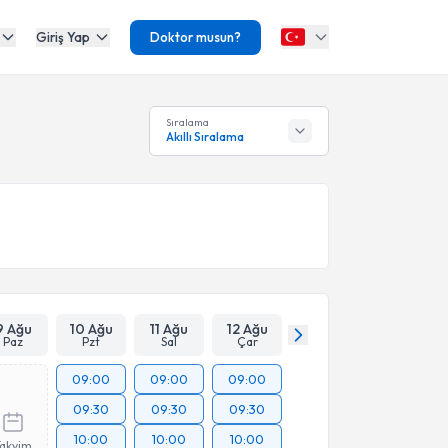
Giriş Yap
Doktor musun?
Sıralama
Akıllı Sıralama
9 Ağu
10 Ağu
11 Ağu
12 Ağu
Paz
Pzt
Sal
Çar
09:00
09:00
09:00
09:30
09:30
09:30
10:00
10:00
10:00
Takvim