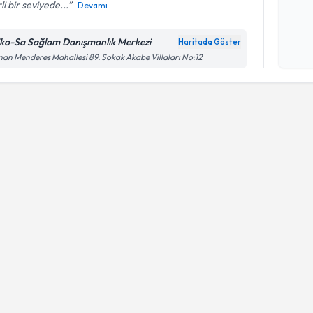
rli bir seviyede...
Devamı
Kişisel
okudum
iko-Sa Sağlam Danışmanlık Merkezi
Haritada Göster
işlenm
an Menderes Mahallesi 89. Sokak Akabe Villaları No:12