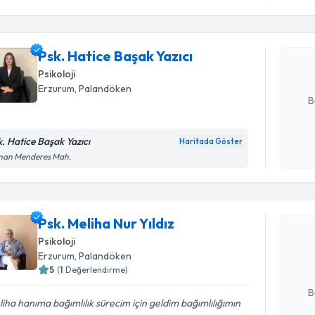
Psk. Hatic
Size bu uzm
Psk. Hatice Başak Yazıcı
hazırlandığ
Psikoloji
E-posta Ad
Erzurum
, Palandöken
B
k. Hatice Başak Yazıcı
Haritada Göster
Kişisel
nan Menderes Mah.
okudum
Randevu T
işlenm
Psk. Melih
Psk. Meliha Nur Yıldız
Size bu uzm
Psikoloji
hazırlandığ
Erzurum
, Palandöken
5
(
1
Değerlendirme)
E-posta Ad
B
iha hanıma bağımlılık sürecim için geldim bağımlılığımın