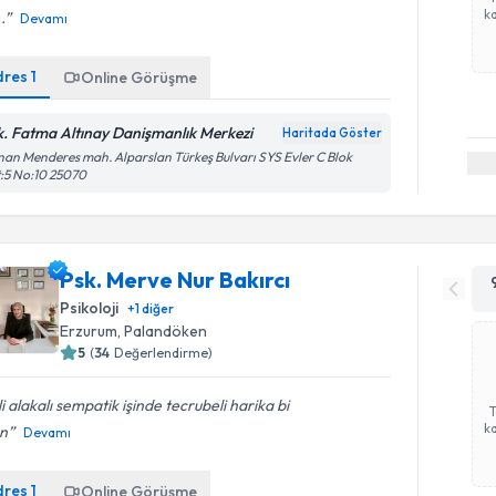
ka
.
Devamı
dres
1
Online Görüşme
k. Fatma Altınay Danişmanlık Merkezi
Haritada Göster
an Menderes mah. Alparslan Türkeş Bulvarı SYS Evler C Blok
:5 No:10 25070
Psk. Merve Nur Bakırcı
Psikoloji
+
1
diğer
Erzurum
, Palandöken
5
(
34
Değerlendirme)
ili alakalı sempatik işinde tecrubeli harika bi
ka
an
Devamı
dres
1
Online Görüşme