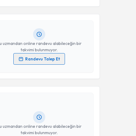
e Başak Yazıcı
için randevu takvimi talebi oluşturun.
andan randevu almanız için bir takvim
ında e-posta ile bilgilendireceğiz.
resiniz
u uzmandan online randevu alabileceğin bir
takvimi bulunmuyor.
Randevu Talep Et
 verilerimin işlenmesine ilişkin
Aydınlatma Metni
'ni
 ve kişisel verilerimin belirtilen kapsamda
akvimi Talebi
esini kabul ediyorum.
a Nur Yıldız
için randevu takvimi talebi oluşturun.
Takvim Talebini Gönder
andan randevu almanız için bir takvim
ında e-posta ile bilgilendireceğiz.
resiniz
u uzmandan online randevu alabileceğin bir
takvimi bulunmuyor.