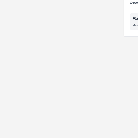
beli
Ps
Adn