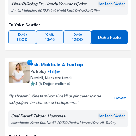
Klinik Psikolog Dr. Hande Korkmaz Çakır
Haritada Göster
Kınıklı Mahallesi 6019 Sokak No:16 Kat:1 Daire:2 InOffice
En Yakın Saatler
10 Ağu
10 Ağu
10 Ağu
Daha Fazla
12:00
13:45
12:00
Psk. Makbule Altuntop
Psikoloji
+
1
diğer
Denizli
, Merkezefendi
5
(
4
Değerlendirme)
İş stresimi yönetemiyor sürekli düşünceler içinde
Devamı
oldupuğum bir dönem arkadaşımın...
Özel Denizli Tekden Hastanesi
Haritada Göster
Muratdede, Karcı Yolu No:57, 20010 Denizli Merkez/Denizli, Turkey