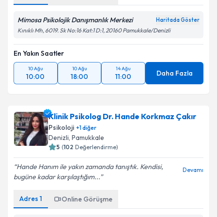
Mimosa Psikolojik Danışmanlık Merkezi
Haritada Göster
Kınıklı Mh, 6019. Sk No:16 Kat:1 D:1, 20160 Pamukkale/Denizli
En Yakın Saatler
10 Ağu
10 Ağu
14 Ağu
Daha Fazla
10:00
18:00
11:00
Klinik Psikolog Dr. Hande Korkmaz Çakır
Psikoloji
+
1
diğer
Denizli
, Pamukkale
5
(
102
Değerlendirme)
Hande Hanım ile yakın zamanda tanıştık. Kendisi,
Devamı
bugüne kadar karşılaştığım...
Adres
1
Online Görüşme