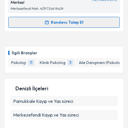
Merkezi
Metni
'ni okudum ve kişisel verilerimin belirtilen
Merkezefendi Mah. 429/1 Sok No24
kapsamda işlenmesini kabul ediyorum.
Randevu Talep Et
Randevu Takvimi Talebi
Takvim Talebini Gönder
Psk. Gülhan DALKILINÇ
için randevu takvimi talebi
oluşturun. Size bu uzmandan randevu almanız için bir
İlgili Branşlar
takvim hazırlandığında e-posta ile bilgilendireceğiz.
Psikoloji
Klinik Psikolog
Aile Danışmanı (Psikolog)
11
3
E-posta Adresiniz
Denizli İlçeleri
Kişisel verilerimin işlenmesine ilişkin
Aydınlatma
Pamukkale
Metni
Kayıp ve Yas süreci
'ni okudum ve kişisel verilerimin belirtilen
kapsamda işlenmesini kabul ediyorum.
Merkezefendi
Kayıp ve Yas süreci
Takvim Talebini Gönder