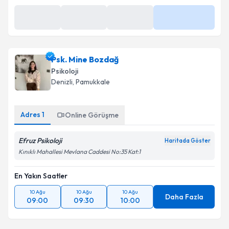
Psk. Mine Bozdağ
Psikoloji
Denizli
, Pamukkale
Adres
1
Online Görüşme
Efruz Psikoloji
Haritada Göster
Kınıklı Mahallesi Mevlana Caddesi No:35 Kat:1
En Yakın Saatler
10 Ağu
10 Ağu
10 Ağu
Daha Fazla
09:00
09:30
10:00