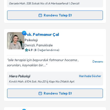
Gerzele Mah. 538 Sokak No: 6\A Merkezefendi \ Denizli
Randevu Talep Et
Randevu Takvimi Talebi
Kişisel verilerimin işlenmesine ilişkin
Aydınlatma
Metni
'ni okudum ve kişisel verilerimin belirtilen
kapsamda işlenmesini kabul ediyorum.
Psk. Selin Alkış Ayten
için randevu takvimi talebi
Psk. Fatmanur Çal
oluşturun. Size bu uzmandan randevu almanız için bir
Psikoloji
takvim hazırlandığında e-posta ile bilgilendireceğiz.
Takvim Talebini Gönder
Denizli
, Pamukkale
4.9
(
8
Değerlendirme)
E-posta Adresiniz
aile terapisi için başvurduk fatmanur hocama ,
Devamı
sorunları, kaynakları bir...
Hiera Psikoloji
Haritada Göster
Kişisel verilerimin işlenmesine ilişkin
Aydınlatma
Kınıklı Mah. 6104 Sok. No:20 İç Kapı No:3 Kekik Apt.
Metni
'ni okudum ve kişisel verilerimin belirtilen
kapsamda işlenmesini kabul ediyorum.
Randevu Talep Et
Randevu Takvimi Talebi
Takvim Talebini Gönder