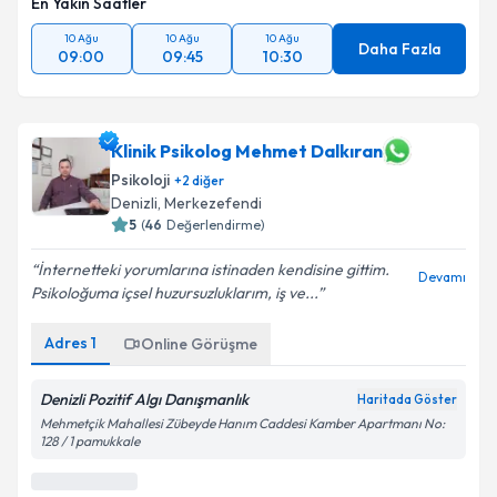
En Yakın Saatler
10 Ağu
10 Ağu
10 Ağu
Daha Fazla
09:00
09:45
10:30
Klinik Psikolog Mehmet Dalkıran
Psikoloji
+
2
diğer
Denizli
, Merkezefendi
5
(
46
Değerlendirme)
İnternetteki yorumlarına istinaden kendisine gittim.
Devamı
Psikoloğuma içsel huzursuzluklarım, iş ve...
Adres
1
Online Görüşme
Denizli Pozitif Algı Danışmanlık
Haritada Göster
Mehmetçik Mahallesi Zübeyde Hanım Caddesi Kamber Apartmanı No:
128 / 1 pamukkale