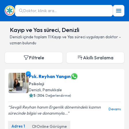
Doktor, klinik ara...
Kayıp ve Yas süreci, Denizli
Denizli
içinde toplam
11
Kayıp ve Yas süreci
uygulayan doktor -
uzman bulundu
Filtrele
Akıllı Sıralama
Psk. Reyhan Yangın
Psikoloji
Denizli
, Pamukkale
5
(
304
Değerlendirme)
Sevgili Reyhan hanım Ergenlik dönemindeki kızımın
Devamı
sürecinde bilgisi ve donanımıyla...
Adres
1
Online Görüşme