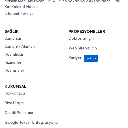
Maslak Mah. Ahi Evran Cd. A.O.S 55 Sokak No:2 Aksoy Plaza Giriş
Kat Kolektif House
İstanbul, Türkiye
SAĞLIK
PROFESYONELLER
Uzmanlar
Doktorlar İçin
Uzmanlık Alanları
Web Siteniz İçin
Hastalıklar
Kariyer
İşe Alım
Hizmetler
Hastaneler
KURUMSAL
Hakkımızda
Bize Ulaşın
Gizlilik Politikası
Google Takvim Entegrasyonu