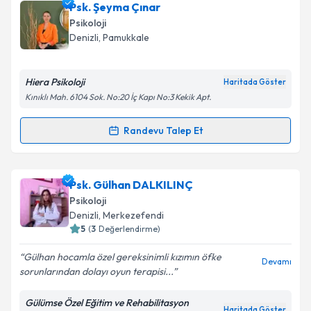
Psk. Fatmanur Çal
için randevu takvimi talebi
Psk. Şeyma Çınar
oluşturun. Size bu uzmandan randevu almanız için bir
Psikoloji
takvim hazırlandığında e-posta ile bilgilendireceğiz.
Denizli
, Pamukkale
E-posta Adresiniz
Hiera Psikoloji
Haritada Göster
Kınıklı Mah. 6104 Sok. No:20 İç Kapı No:3 Kekik Apt.
Kişisel verilerimin işlenmesine ilişkin
Aydınlatma
Randevu Talep Et
Randevu Takvimi Talebi
Metni
'ni okudum ve kişisel verilerimin belirtilen
kapsamda işlenmesini kabul ediyorum.
Psk. Şeyma Çınar
için randevu takvimi talebi
Psk. Gülhan DALKILINÇ
oluşturun. Size bu uzmandan randevu almanız için bir
Takvim Talebini Gönder
Psikoloji
takvim hazırlandığında e-posta ile bilgilendireceğiz.
Denizli
, Merkezefendi
5
(
3
Değerlendirme)
E-posta Adresiniz
Gülhan hocamla özel gereksinimli kızımın öfke
Devamı
sorunlarından dolayı oyun terapisi...
Gülümse Özel Eğitim ve Rehabilitasyon
Kişisel verilerimin işlenmesine ilişkin
Aydınlatma
Haritada Göster