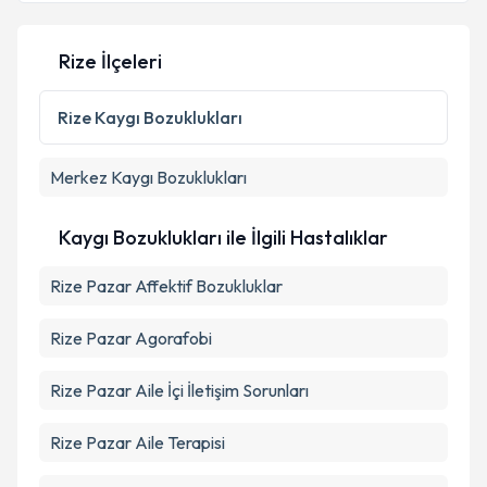
Kişisel verilerimin işlenmesine ilişkin
Aydınlatma
Rize İlçeleri
Metni
'ni okudum ve kişisel verilerimin belirtilen
kapsamda işlenmesini kabul ediyorum.
Rize
Kaygı Bozuklukları
Takvim Talebini Gönder
Merkez
Kaygı Bozuklukları
Kaygı Bozuklukları ile İlgili Hastalıklar
Rize Pazar Affektif Bozukluklar
Rize Pazar Agorafobi
Rize Pazar Aile İçi İletişim Sorunları
Rize Pazar Aile Terapisi