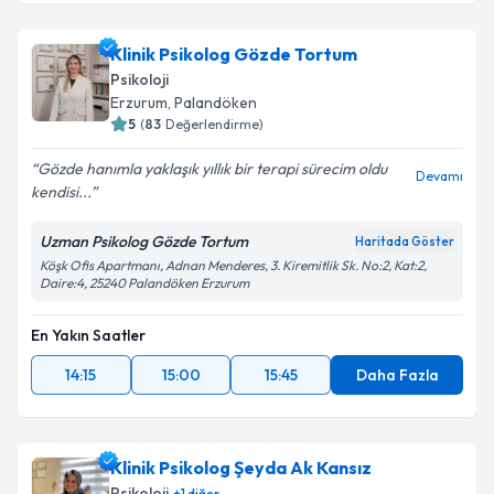
Klinik Psikolog Gözde Tortum
Psikoloji
Erzurum
, Palandöken
5
(
83
Değerlendirme)
Gözde hanımla yaklaşık yıllık bir terapi sürecim oldu
Devamı
kendisi...
Uzman Psikolog Gözde Tortum
Haritada Göster
Köşk Ofis Apartmanı, Adnan Menderes, 3. Kiremitlik Sk. No:2, Kat:2,
Daire:4, 25240 Palandöken Erzurum
En Yakın Saatler
14:15
15:00
15:45
Daha Fazla
Klinik Psikolog Şeyda Ak Kansız
Psikoloji
+
1
diğer