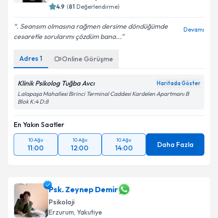
4.9
(
81
Değerlendirme)
. Seansım olmasına rağmen dersime döndüğümde
Devamı
cesaretle sorularımı çözdüm bana...
Adres
1
Online Görüşme
Klinik Psikolog Tuğba Avcı
Haritada Göster
Lalapaşa Mahallesi Birinci Terminal Caddesi Kardelen Apartmanı B
Blok K:4 D:8
En Yakın Saatler
10 Ağu
10 Ağu
10 Ağu
Daha Fazla
11:00
12:00
14:00
Psk. Zeynep Demir
Psikoloji
Erzurum
, Yakutiye