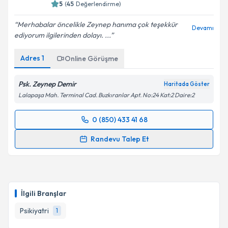
5
(
45
Değerlendirme)
Merhabalar öncelikle Zeynep hanıma çok teşekkür
Devamı
ediyorum ilgilerinden dolayı. ...
Adres
1
Online Görüşme
Psk. Zeynep Demir
Haritada Göster
Lalapaşa Mah. Terminal Cad. Buzkıranlar Apt. No:24 Kat:2 Daire:2
0 (850) 433 41 68
Randevu Takvimi Talebi
Randevu Talep Et
Psk. Zeynep Demir
için randevu takvimi talebi
oluşturun. Size bu uzmandan randevu almanız için bir
takvim hazırlandığında e-posta ile bilgilendireceğiz.
İlgili Branşlar
E-posta Adresiniz
Psikiyatri
1