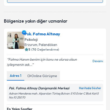
Randevu Takvimi Talebi
Uzm. Dr. Merve Yılmaz Kaya
için randevu takvimi
Bölgenize yakın diğer uzmanlar
talebi oluşturun. Size bu uzmandan randevu almanız
için bir takvim hazırlandığında e-posta ile
bilgilendireceğiz.
Psk. Fatma Altınay
Psikoloji
E-posta Adresiniz
Erzurum
, Palandöken
5
(
70
Değerlendirme)
Fatma Hanım benim için konu ne olursa olsun
Devamı
iyileşmenin adı...
Kişisel verilerimin işlenmesine ilişkin
Aydınlatma
Metni
'ni okudum ve kişisel verilerimin belirtilen
kapsamda işlenmesini kabul ediyorum.
Adres
1
Online Görüşme
Psk. Fatma Altınay Danişmanlık Merkezi
Haritada Göster
Takvim Talebini Gönder
Adnan Menderes mah. Alparslan Türkeş Bulvarı SYS Evler C Blok Kat:5
No:10 25070
En Yakın Saatler