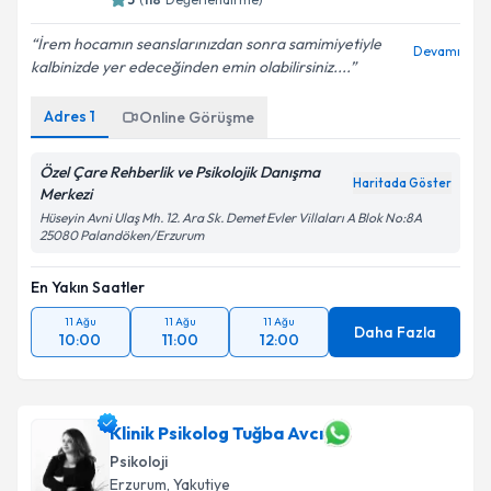
İrem hocamın seanslarınızdan sonra samimiyetiyle
Devamı
kalbinizde yer edeceğinden emin olabilirsiniz....
Adres
1
Online Görüşme
Özel Çare Rehberlik ve Psikolojik Danışma
Haritada Göster
Merkezi
Hüseyin Avni Ulaş Mh. 12. Ara Sk. Demet Evler Villaları A Blok No:8A
25080 Palandöken/Erzurum
En Yakın Saatler
11 Ağu
11 Ağu
11 Ağu
Daha Fazla
10:00
11:00
12:00
Klinik Psikolog Tuğba Avcı
Psikoloji
Erzurum
, Yakutiye