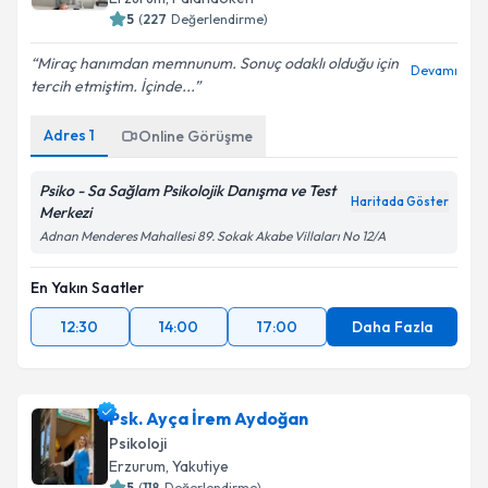
5
(
227
Değerlendirme)
Miraç hanımdan memnunum. Sonuç odaklı olduğu için
Devamı
tercih etmiştim. İçinde...
Adres
1
Online Görüşme
Psiko - Sa Sağlam Psikolojik Danışma ve Test
Haritada Göster
Merkezi
Adnan Menderes Mahallesi 89. Sokak Akabe Villaları No 12/A
En Yakın Saatler
12:30
14:00
17:00
Daha Fazla
Psk. Ayça İrem Aydoğan
Psikoloji
Erzurum
, Yakutiye
5
(
118
Değerlendirme)