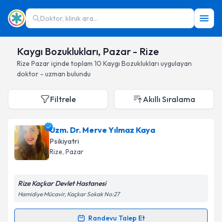
Doktor, klinik ara...
Kaygı Bozuklukları, Pazar - Rize
Rize
Pazar
içinde toplam
10
Kaygı Bozuklukları
uygulayan
doktor - uzman bulundu
Filtrele
Akıllı Sıralama
Uzm. Dr. Merve Yılmaz Kaya
Psikiyatri
Rize
, Pazar
Rize Kaçkar Devlet Hastanesi
Hamidiye Mücavir, Kaçkar Sokak No:27
Randevu Talep Et