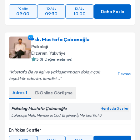
10 Ağu
10 Ağu
10 Ağu
Daha Fazla
09:00
09:30
10:00
Psk. Mustafa Çobanoğlu
Psikoloji
Erzurum
, Yakutiye
5
(
8
Değerlendirme)
Mustafa Beye ilgi ve yaklaşımımdan dolayı çok
Devamı
teşekkür ederim, kendisi...
Adres
1
Online Görüşme
Psikolog Mustafa Çobanoğlu
Haritada Göster
Lalapaşa Mah, Menderes Cad. Ergüney İş Merkezi Kat:3
En Yakın Saatler
10 Ağu
10 Ağu
10 Ağu