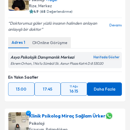
Rize
, Merkez
4.9
(
68
Değerlendirme)
Doktorumuz güler yüzlü insanın halinden anlayan
Devamı
anlayışlı bir doktor
Adres
1
Online Görüşme
Asya Psikolojik Danışmanlık Merkezi
Haritada Göster
Ekrem Orhon, 1 No'lu Sümbül Sk. Asnur Plaza Kat:4 D:8 53020
En Yakın Saatler
11 Ağu
13:00
17:45
Daha Fazla
16:15
Klinik Psikolog Miraç Sağlam Ürker
Psikoloji
Erzurum
, Palandöken