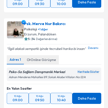
Daha Fazla
09:00
09:30
10:00
Psk. Merve Nur Bakırcı
Psikoloji
+
1
diğer
Erzurum
, Palandöken
5
(
34
Değerlendirme)
Devamı
İlgili alakalı sempatik işinde tecrubeli harika bi insan
Adres
1
Online Görüşme
Psiko-Sa Sağlam Danışmanlık Merkezi
Haritada Göster
Adnan Menderes Mahallesi 89. Sokak Akabe Villaları No:12/A
En Yakın Saatler
10 Ağu
10 Ağu
10 Ağu
Daha Fazla
09:00
09:50
10:40