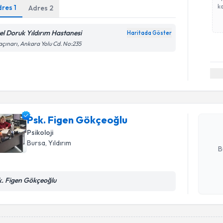
ka
dres
1
Adres
2
el Doruk Yıldırım Hastanesi
Haritada Göster
çınarı, Ankara Yolu Cd. No:235
Randevu T
Psk. Fige
Size bu uzm
hazırlandığ
Psk. Figen Gökçeoğlu
Psikoloji
E-posta Ad
Bursa
, Yıldırım
B
k. Figen Gökçeoğlu
Kişisel
okudum
işlenm