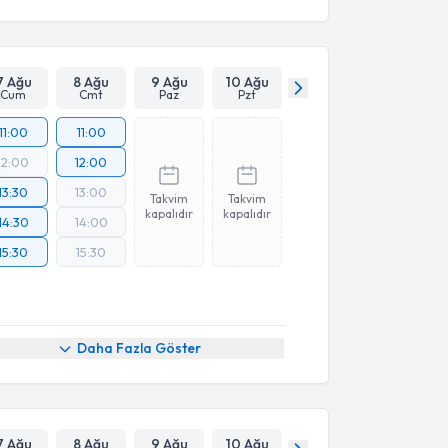
7 Ağu
8 Ağu
9 Ağu
10 Ağu
Cum
Cmt
Paz
Pzt
11:00
11:00
12:00
12:00
13:30
13:00
Takvim
Takvim
kapalıdır
kapalıdır
14:30
14:00
15:30
15:30
Daha Fazla Göster
7 Ağu
8 Ağu
9 Ağu
10 Ağu