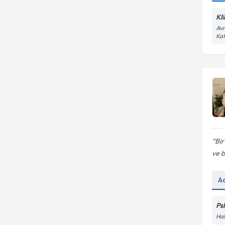
Kl
Avr
Kat
Bir
ve b
A
Psk
Hal