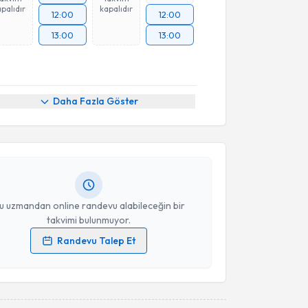
palıdır
kapalıdır
12:00
12:00
13:00
13:00
akvimi Talebi
Daha Fazla Göster
n Gökçeoğlu
için randevu takvimi talebi oluşturun.
andan randevu almanız için bir takvim
ında e-posta ile bilgilendireceğiz.
resiniz
u uzmandan online randevu alabileceğin bir
takvimi bulunmuyor.
Randevu Talep Et
 verilerimin işlenmesine ilişkin
Aydınlatma Metni
'ni
 ve kişisel verilerimin belirtilen kapsamda
esini kabul ediyorum.