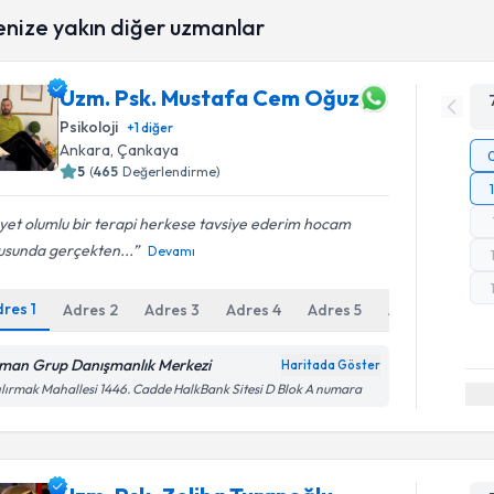
enize yakın diğer uzmanlar
Uzm. Psk. Mustafa Cem Oğuz
Psikoloji
+
1
diğer
Ankara
, Çankaya
5
(
465
Değerlendirme)
et olumlu bir terapi herkese tavsiye ederim hocam
usunda gerçekten...
Devamı
dres
1
Adres
2
Adres
3
Adres
4
Adres
5
Adres
6
man Grup Danışmanlık Merkezi
Haritada Göster
ılırmak Mahallesi 1446. Cadde HalkBank Sitesi D Blok A numara