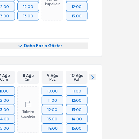
kapalıdır
12:00
12:00
12:00
13:00
13:00
13:00
Daha Fazla Göster
7 Ağu
8 Ağu
9 Ağu
10 Ağu
Cum
Cmt
Paz
Pzt
11:00
10:00
11:00
12:00
11:00
12:00
13:00
12:00
13:00
Takvim
kapalıdır
14:00
13:00
14:00
15:00
14:00
15:00