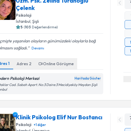
Uzm. Psk. Zeliha Turanoğlu
Çelenk
Psikoloji
İstanbul
, Şişli
5
(
103
Değerlendirme)
mişte yaşanılan olayların günümüzdeki olaylarla bağ
lmasını sağladı.
Devamı
dres
1
Adres
2
Online Görüşme
dern Psikoloji Merkezi
Haritada Göster
aklar Cad. Sabah Apart. No:3 Daire:3 Mecidiyeköy Meydan Şişli
anbul
Klinik Psikolog Elif Nur Bostancı
Psikoloji
+
1
diğer
İstanbul
, Ümraniye