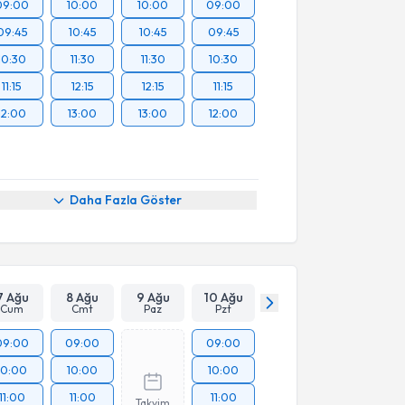
09:00
10:00
10:00
09:00
09:45
10:45
10:45
09:45
10:30
11:30
11:30
10:30
11:15
12:15
12:15
11:15
12:00
13:00
13:00
12:00
Daha Fazla Göster
7 Ağu
8 Ağu
9 Ağu
10 Ağu
Cum
Cmt
Paz
Pzt
09:00
09:00
09:00
10:00
10:00
10:00
11:00
11:00
11:00
Takvim