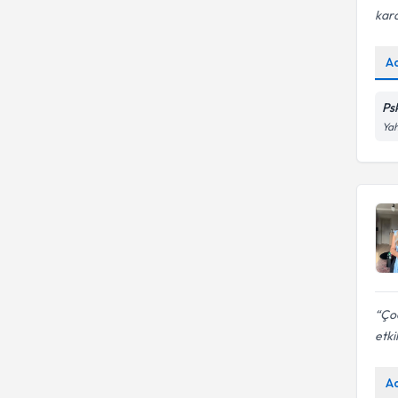
kara
A
Ps
Yah
Çoc
etki
A