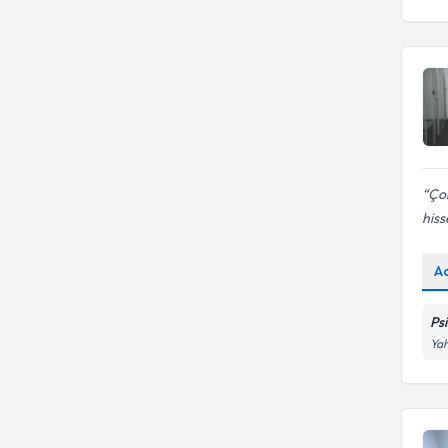
Çok
his
A
Ps
Yah