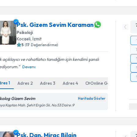
Psk. Gizem Sevim Karaman
Psikoloji
Kocaeli
, İzmit
5
(
17
Değerlendirme)
 açıklayıcı ve rahatlatıcı tanıdığım için kendimi şanslı
sediyorum.
Devamı
dres
1
Adres
2
Adres
3
Adres
4
Online Görüşme
ikolog Gizem Sevim
Haritada Göster
ya Kaptan Mah. Şehit Ergün Sk. No:53 Daire :9
Psk. Dan. Miraç Bilgin