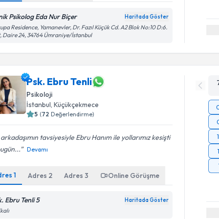
inik Psikolog Eda Nur Biçer
Haritada Göster
upa Residence, Yamanevler, Dr. Fazıl Küçük Cd. A2 Blok No:10 D:6.
, Daire 24, 34764 Ümraniye/İstanbul
Psk. Ebru Tenli
Psikoloji
İstanbul
, Küçükçekmece
5
(
72
Değerlendirme)
 arkadaşımın tavsiyesiyle Ebru Hanım ile yollarımız kesişti
ugün...
Devamı
dres
1
Adres
2
Adres
3
Online Görüşme
. Ebru Tenli 5
Haritada Göster
kalı