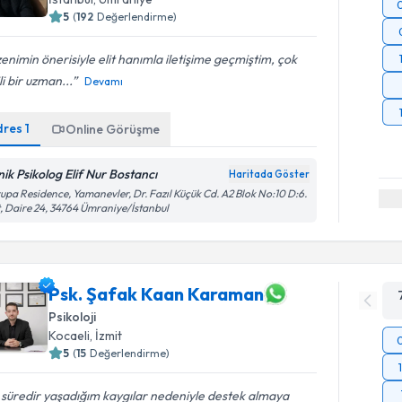
5
(
192
Değerlendirme)
enimin önerisiyle elit hanımla iletişime geçmiştim, çok
ili bir uzman...
Devamı
dres
1
Online Görüşme
inik Psikolog Elif Nur Bostancı
Haritada Göster
upa Residence, Yamanevler, Dr. Fazıl Küçük Cd. A2 Blok No:10 D:6.
, Daire 24, 34764 Ümraniye/İstanbul
Psk. Şafak Kaan Karaman
Psikoloji
Kocaeli
, İzmit
5
(
15
Değerlendirme)
 süredir yaşadığım kaygılar nedeniyle destek almaya