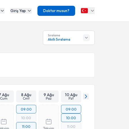
Giriş Yap
Doktor musun?
Sıralama
Akıllı Sıralama
7 Ağu
8 Ağu
9 Ağu
10 Ağu
Cum
Cmt
Paz
Pzt
09:00
09:00
10:00
10:00
11:00
11:00
Takvim
Takvim