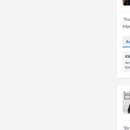
Kuz
bilg
A
Kl
Avr
Kat
Bir