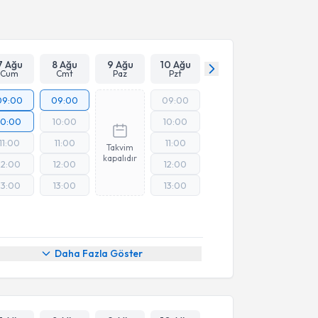
Takvim Talebini Gönder
7 Ağu
8 Ağu
9 Ağu
10 Ağu
Cum
Cmt
Paz
Pzt
09:00
09:00
09:00
10:00
10:00
10:00
11:00
11:00
11:00
Takvim
kapalıdır
12:00
12:00
12:00
13:00
13:00
13:00
Online Görüşme
Daha Fazla Göster