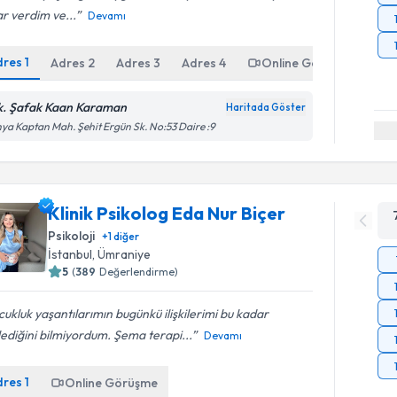
r verdim ve...
Devamı
dres
1
Adres
2
Adres
3
Adres
4
Online Görüşme
k. Şafak Kaan Karaman
Haritada Göster
ya Kaptan Mah. Şehit Ergün Sk. No:53 Daire :9
Klinik Psikolog Eda Nur Biçer
Psikoloji
+
1
diğer
İstanbul
, Ümraniye
5
(
389
Değerlendirme)
ukluk yaşantılarımın bugünkü ilişkilerimi bu kadar
lediğini bilmiyordum. Şema terapi...
Devamı
dres
1
Online Görüşme