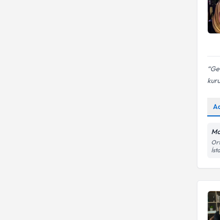
Geç
kuru
A
Mo
Ort
İst